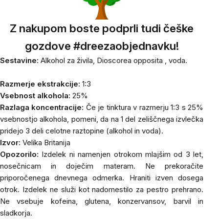
Z nakupom boste podprli tudi češke
gozdove #dreezaobjednavku!
Sestavine:
Alkohol za živila,
Dioscorea opposita
, voda.
Razmerje ekstrakcije:
1:3
Vsebnost alkohola:
25%
Razlaga koncentracije:
Če je tinktura v razmerju 1:3 s 25%
vsebnostjo alkohola, pomeni, da na 1 del zeliščnega izvlečka
pridejo 3 deli celotne raztopine (alkohol in voda).
Izvor:
Velika Britanija
Opozorilo:
Izdelek ni namenjen otrokom mlajšim od 3 let,
nosečnicam in doječim materam. Ne prekoračite
priporočenega dnevnega odmerka. Hraniti izven dosega
otrok. Izdelek ne služi kot nadomestilo za pestro prehrano.
Ne vsebuje kofeina, glutena, konzervansov, barvil in
sladkorja.