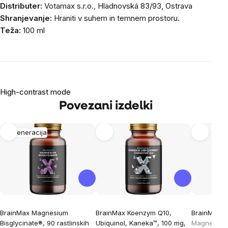
Distributer:
Votamax s.r.o., Hladnovská 83/93, Ostrava
Shranjevanje:
Hraniti v suhem in temnem prostoru.
Teža:
100 ml
High-contrast mode
Povezani izdelki
Regeneracija
BrainMax Magnesium
BrainMax Koenzym Q10,
BrainMax E
Bisglycinate®, 90 rastlinskih
Ubiquinol, Kaneka™, 100 mg,
Magnezij, k