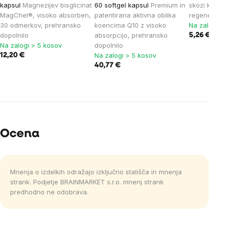
kapsul
Magnezijev bisglicinat
60 softgel kapsul
Premium in
skozi kožo
MagChel®, visoko absorben,
patentirana aktivna oblika
regeneraci
30 odmerkov, prehransko
koencima Q10 z visoko
Na zalogi >
dopolnilo
absorpcijo, prehransko
5,26 €
Na zalogi > 5 kosov
dopolnilo
Na zalogi > 5 kosov
12,20 €
40,77 €
Ocena
Mnenja o izdelkih odražajo izključno stališča in mnenja
strank. Podjetje BRAINMARKET s.r.o. mnenj strank
predhodno ne odobrava.