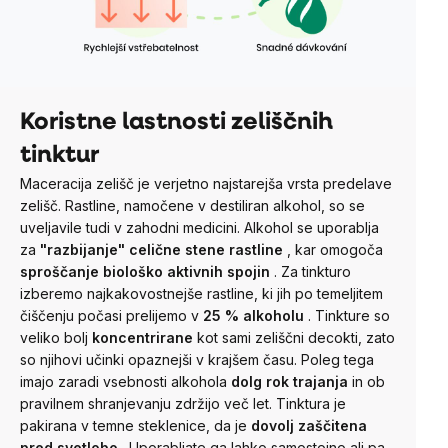
Koristne lastnosti zeliščnih
tinktur
Maceracija zelišč je verjetno najstarejša vrsta predelave
zelišč. Rastline, namočene v destiliran alkohol, so se
uveljavile tudi v zahodni medicini. Alkohol se uporablja
za
"razbijanje" celične stene rastline
, kar omogoča
sproščanje biološko aktivnih spojin
.
Za tinkturo
izberemo najkakovostnejše rastline, ki jih po temeljitem
čiščenju počasi prelijemo v
25 % alkoholu
.
Tinkture so
veliko bolj
koncentrirane
kot sami zeliščni decokti, zato
so njihovi učinki opaznejši v krajšem času. Poleg tega
imajo zaradi vsebnosti alkohola
dolg rok trajanja
in ob
pravilnem shranjevanju zdržijo več let.
Tinktura je
pakirana v temne steklenice, da je
dovolj zaščitena
pred svetlobo
. Uporabljate ga lahko samostojno ali pa