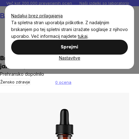
Preskoči
Več kot 200.000 preverjenih ocen
Naši izdelki so laboratorijsko te
na
Košarica
Nadaljuj brez prilagajanja
vsebino
Ta spletna stran uporablja piškotke. Z nadaljnjim
brskanjem po tej spletni strani izražate soglasje z njihovo
uporabo. Več informacij najdete
tukaj
.
Prehranska dopolnila in prehrana
Tinkture BrainMax
Sprejmi
Nastavitve
BrainMax Čista kitajska tinktura divjega
jama 1:3, 100 ml
Prehransko dopolnilo
Žensko zdravje
0 ocena