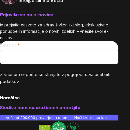
info@brainmarket.si
Prijavite se na e-novice
in prejmite nasvete za zdrav življenjski slog, ekskluzivne
ponudbe in informacije o novih izdelkih – vnesite svoj e-
naslov.
E-naslov
Z vnosom e-pošte se strinjate z
pogoji varstva osebnih
podatkov
Naroči se
Sledite nam na družbenih omrežjih:
Več kot 200.000 preverjenih ocen
Naši izdelki so laboratorijsko te