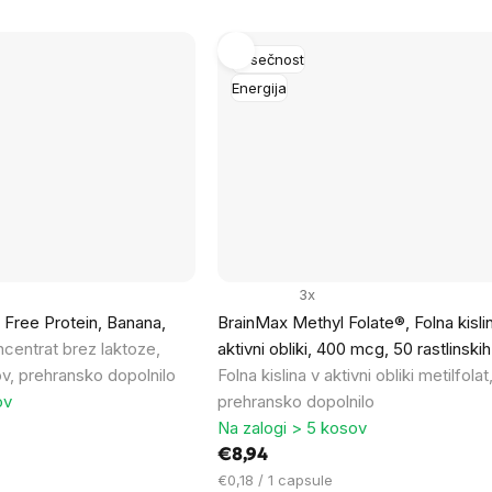
Nosečnost
Energija
3x
Free Protein, Banana,
BrainMax Methyl Folate®, Folna kisli
ncentrat brez laktoze,
aktivni obliki, 400 mcg, 50 rastlinski
v, prehransko dopolnilo
Folna kislina v aktivni obliki metilfolat
ov
prehransko dopolnilo
Na zalogi > 5 kosov
€8,94
Cena
€0,18 / 1 capsule