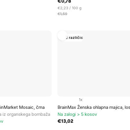
€0,78
Cena
€2,23 / 100 g
na
€1,59
enoto:
Več različic
1x
inMarket Mosaic, črna
BrainMax Ženska ohlapna majica, lo
ca iz organskega bombaža
Na zalogi > 5 kosov
ov
€13,02