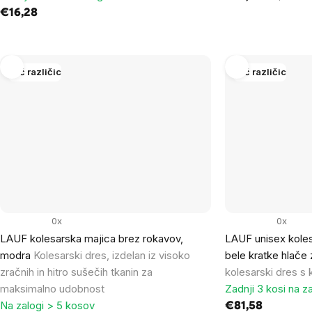
€16,28
Več različic
Več različic
0x
0x
LAUF kolesarska majica brez rokavov,
LAUF unisex koles
modra
Kolesarski dres, izdelan iz visoko
bele kratke hlače
zračnih in hitro sušečih tkanin za
kolesarski dres s 
maksimalno udobnost
Zadnji 3 kosi na za
Na zalogi > 5 kosov
€81,58