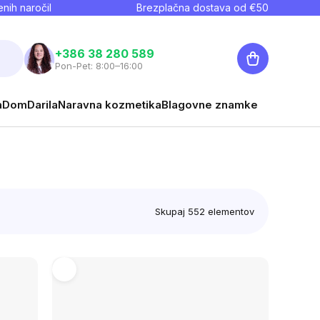
nih naročil
Brezplačna dostava od €
50
Košarica
+386 38 280 589
Pon-Pet: 8:00–16:00
a
Dom
Darila
Naravna kozmetika
Blagovne znamke
Skupaj
552
elementov