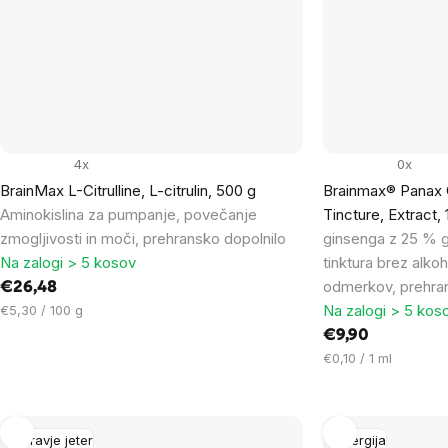
4x
0x
BrainMax L-Citrulline, L-citrulin, 500 g
Brainmax® Panax 
Aminokislina za pumpanje, povečanje
Tincture, Extract,
zmogljivosti in moči, prehransko dopolnilo
ginsenga z 25 % g
Na zalogi > 5 kosov
tinktura brez alko
odmerkov, prehran
€26,48
Cena
Na zalogi > 5 kos
€5,30 / 100 g
na
€9,90
enoto:
Cena
€0,10 / 1 ml
na
enoto:
Zdravje jeter
Energija