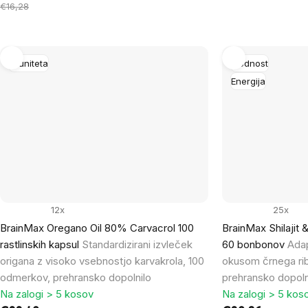
enoto:
na
€16,28
enoto:
Imuniteta
Plodnost
Energija
12x
25x
BrainMax Oregano Oil 80% Carvacrol 100
BrainMax Shilaji
rastlinskih kapsul
Standardizirani izvleček
60 bonbonov
Ada
origana z visoko vsebnostjo karvakrola, 100
okusom črnega ri
odmerkov, prehransko dopolnilo
prehransko dopoln
Na zalogi > 5 kosov
Na zalogi > 5 kos