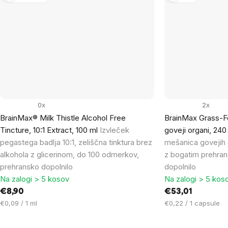
0x
2x
BrainMax® Milk Thistle Alcohol Free
BrainMax Grass-F
Tincture, 10:1 Extract, 100 ml
Izvleček
goveji organi, 24
pegastega badlja 10:1, zeliščna tinktura brez
mešanica govejih o
alkohola z glicerinom, do 100 odmerkov,
z bogatim prehran
prehransko dopolnilo
dopolnilo
Na zalogi > 5 kosov
Na zalogi > 5 kos
€8,90
€53,01
Cena
Cena
€0,09 / 1 ml
€0,22 / 1 capsule
na
na
enoto:
enoto: