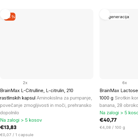
–15 %
Regeneracija
2x
6x
BrainMax L-Citrulline, L-citrulin, 210
BrainMax Lactose 
rastlinskih kapsul
Aminokislina za pumpanje,
1000 g
Sirotkin ko
povečanje zmogljivosti in moči, prehransko
banana, 28 obroko
dopolnilo
Na zalogi > 5 kos
Na zalogi > 5 kosov
€40,77
Cena
€4,08 / 100 g
€13,83
na
Cena
€0,07 / 1 capsule