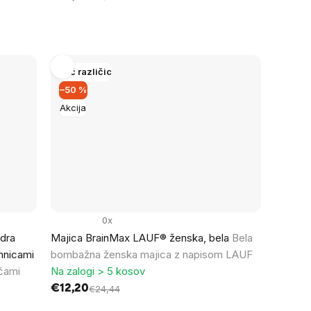
Več različic
–50 %
Akcija
0x
dra
Majica BrainMax LAUF® ženska, bela
Bela
mnicami
bombažna ženska majica z napisom LAUF
ačami
Na zalogi > 5 kosov
€12,20
€24,44