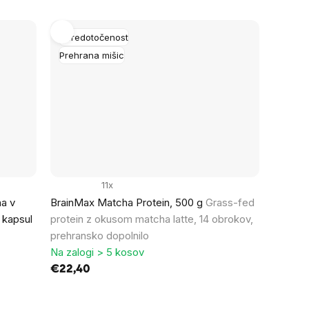
Osredotočenost
Prehrana mišic
11x
na v
BrainMax Matcha Protein, 500 g
Grass-fed
h kapsul
protein z okusom matcha latte, 14 obrokov,
,
prehransko dopolnilo
Na zalogi > 5 kosov
€22,40