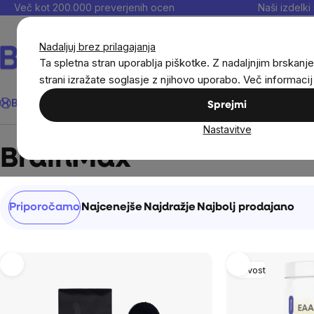
Preskoči
Več kot 200.000 preverjenih ocen
Naši izdelki 
na
vsebino
Nadaljuj brez prilagajanja
Ta spletna stran uporablja piškotke. Z nadaljnjim brskanje
strani izražate soglasje z njihovo uporabo. Več informaci
Išči
BrainMax®
Poletje
Prihrani
Cilji
Prehranska dopolnila in
Sprejmi
Nastavitve
Brands
BrainMax
BrainMax
Razvrščanje
Priporočamo
Najcenejše
Najdražje
Najbolj prodajano
izdelkov
List
Novost
of