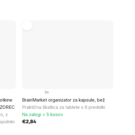
3x
otkine
BrainMarket organizator za kapsule, bež
 VZOREC
Praktična škatlica za tablete s 6 predelki
o, z
Na zalogi > 5 kosov
opolnilo
€2,84