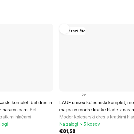
Več različic
2x
arski komplet, bel dres in
LAUF unisex kolesarski komplet, mo
 z naramnicami
Bel
majica in modre kratke hlače z nara
kratkimi hlačami
Moder kolesarski dres s kratkimi hl
logi
Na zalogi > 5 kosov
€81,58