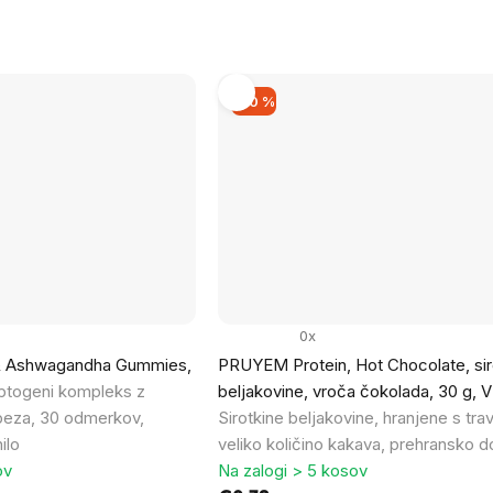
na
enoto:
–50 %
0x
t & Ashwagandha Gummies,
PRUYEM Protein, Hot Chocolate, sir
ptogeni kompleks z
beljakovine, vroča čokolada, 30 g,
beza, 30 odmerkov,
Sirotkine beljakovine, hranjene s trav
ilo
veliko količino kakava, prehransko d
ov
Na zalogi > 5 kosov