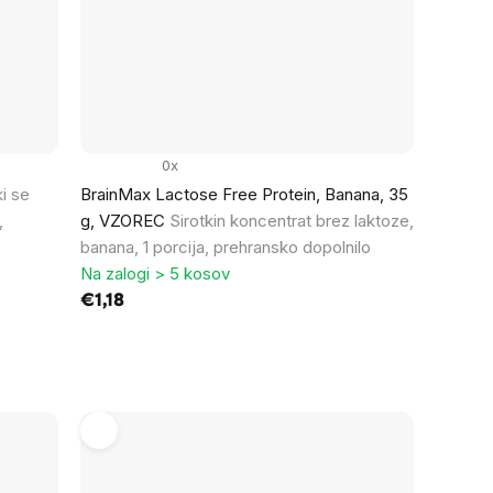
0x
i se
BrainMax Lactose Free Protein, Banana, 35
,
g, VZOREC
Sirotkin koncentrat brez laktoze,
banana, 1 porcija, prehransko dopolnilo
Na zalogi > 5 kosov
€1,18