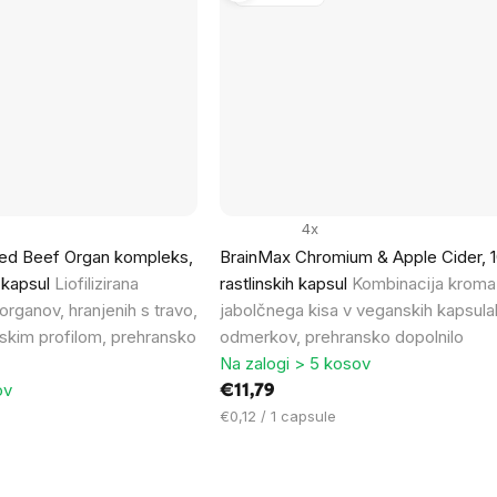
4x
ed Beef Organ kompleks,
BrainMax Chromium & Apple Cider, 
0 kapsul
Liofilizirana
rastlinskih kapsul
Kombinacija kroma 
rganov, hranjenih s travo,
jabolčnega kisa v veganskih kapsula
skim profilom, prehransko
odmerkov, prehransko dopolnilo
Na zalogi > 5 kosov
ov
€11,79
Cena
€0,12 / 1 capsule
na
enoto: