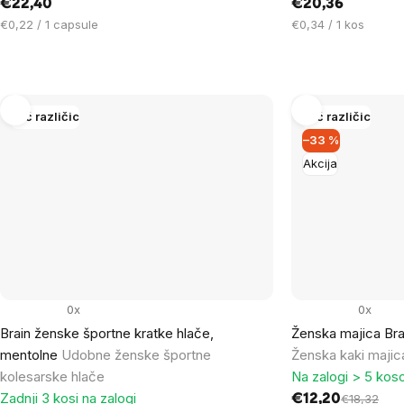
€22,40
€20,36
Cena
Cena
€0,22 / 1 capsule
€0,34 / 1 kos
na
na
enoto:
enoto:
Več različic
Več različic
–33 %
Akcija
0x
0x
Brain ženske športne kratke hlače,
Ženska majica Bra
mentolne
Udobne ženske športne
Ženska kaki maji
kolesarske hlače
Na zalogi > 5 kos
Zadnji 3 kosi na zalogi
€12,20
€18,32