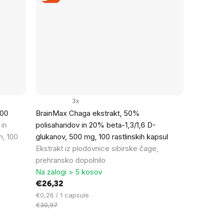
3x
100
BrainMax Chaga ekstrakt, 50%
in
polisaharidov in 20% beta-1,3/1,6 D-
h, 100
glukanov, 500 mg, 100 rastlinskih kapsul
Ekstrakt iz plodovnice sibirske čage,
prehransko dopolnilo
Na zalogi > 5 kosov
€26,32
Cena
€0,26 / 1 capsule
na
€30,97
enoto: