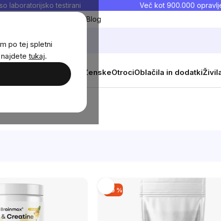
so laboratorijsko testirani
Več kot 900.000 opravlje
Moji priljubljeni
Blog
m po tej spletni
j najdete
tukaj
.
 prehrana
Novosti
Moški
Ženske
Otroci
Oblačila in dodatki
Živil
–10 %