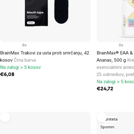
products
9x
0x
BrainMax Trakovi za usta proti smrčanju, 42
BrainMax® EAA & 
kosov
Črna barva
Ananas, 500 g
Kre
Na zalogi > 5 kosov
esencialnimi amino
25 odmerkov, preh
€6,08
Na zalogi > 5 kos
€24,72
Imuniteta
Spomin