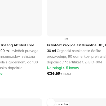
3x
Ginseng Alcohol Free
BrainMax kapljice astaksantina BIO,
 100 ml
Izvleček pravega
30 ml
Organski astaksantin češke
insenozidov, zeliščna
proizvodnje, 90 odmerkov, prehran
hola z glicerinom, do 100
dopolnilo / *certifikat CZ-BIO-004
sko dopolnilo
Na zalogi > 5 kosov
ov
€36,69
€48,93
Krvni sladkor