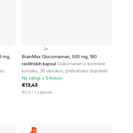
3x
 8 mg,
BrainMax Glucomannan, 500 mg, 180
rastlinskih kapsul
Glukomanan iz korenine
sko
konjaka, 30 obrokov, prehransko dopolnilo
Na zalogi > 5 kosov
€13,43
Cena
€0,11 / 1 capsule
na
enoto:
–15 %