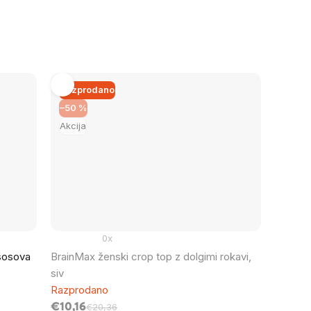
Razprodano
–50 %
Akcija
0x
sosova
BrainMax ženski crop top z dolgimi rokavi,
siv
Razprodano
€10,16
€20,36