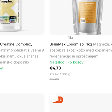
15x
Creatine Complex,
BrainMax Epsom sol, 1kg
Magnezij, k
atin monohidrat z vsemi 9
absorbira skozi kožo med kopanjem
kislinami, okus ananas,
regeneracijo in sproščanjem
ransko dopolnilo
Na zalogi > 5 kosov
ov
€4,73
Cena
€0,47 / 100 g
na
€5,26
enoto:
–25 %