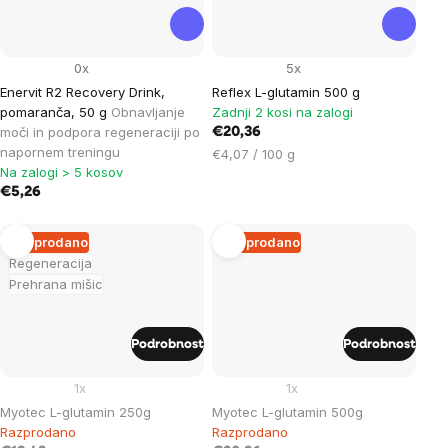
0x
5x
Enervit R2 Recovery Drink,
Reflex L-glutamin 500 g
pomaranča, 50 g
Obnavljanje
Zadnji 2 kosi na zalogi
moči in podpora regeneraciji po
€20,36
napornem treningu
Cena
€4,07 / 100 g
Na zalogi > 5 kosov
na
€5,26
enoto:
Razprodano
Razprodano
Regeneracija
Prehrana mišic
Podrobnost
Podrobnost
1x
1x
Myotec L-glutamin 250g
Myotec L-glutamin 500g
Razprodano
Razprodano