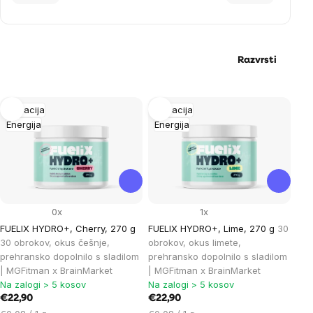
Razvrsti
List
Hidracija
Hidracija
Energija
Energija
of
products
0x
1x
FUELIX HYDRO+, Cherry, 270 g
FUELIX HYDRO+, Lime, 270 g
30
30 obrokov, okus češnje,
obrokov, okus limete,
prehransko dopolnilo s sladilom
prehransko dopolnilo s sladilom
| MGFitman x BrainMarket
| MGFitman x BrainMarket
Na zalogi > 5 kosov
Na zalogi > 5 kosov
€22,90
€22,90