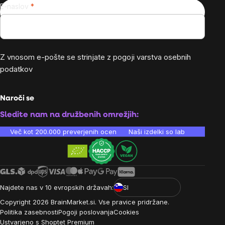
E-naslov
Z vnosom e-pošte se strinjate z
pogoji varstva osebnih
podatkov
Naroči se
Sledite nam na družbenih omrežjih:
Več kot 200.000 preverjenih ocen
Naši izdelki so laboratorijsko te
Najdete nas v 10 evropskih državah:
SI
Copyright
2026
BrainMarket.si. Vse pravice pridržane.
Politika zasebnosti
Pogoji poslovanja
Cookies
Ustvarjeno s Shoptet Premium