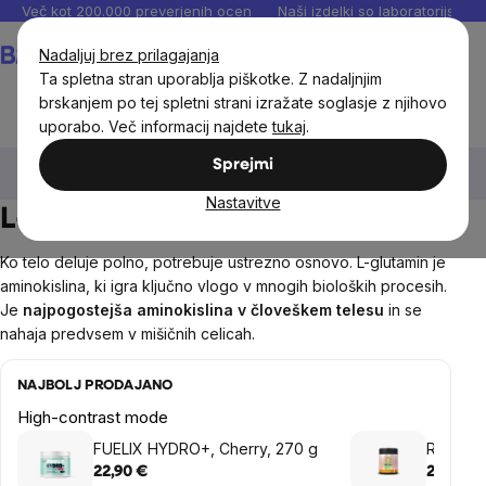
Preskoči
Več kot 200.000 preverjenih ocen
Naši izdelki so laboratorijsko te
na
Košarica
Nadaljuj brez prilagajanja
vsebino
Ta spletna stran uporablja piškotke. Z nadaljnjim
brskanjem po tej spletni strani izražate soglasje z njihovo
uporabo. Več informacij najdete
tukaj
.
Prehranska dopolnila in prehrana
Aminokisline
L-
Sprejmi
glutamin
Nastavitve
L-glutamin
Ko telo deluje polno, potrebuje ustrezno osnovo.
L-glutamin je
aminokislina, ki igra ključno vlogo v mnogih bioloških procesih.
Je
najpogostejša aminokislina v človeškem telesu
in se
nahaja predvsem v mišičnih celicah.
NAJBOLJ PRODAJANO
High-contrast mode
FUELIX HYDRO+, Cherry, 270 g
Reflex L
22,90 €
20,36 €