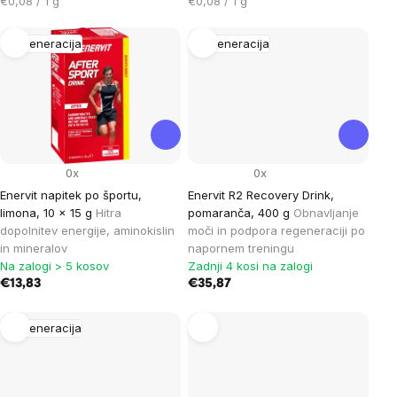
Cena
Cena
€0,08 / 1 g
€0,08 / 1 g
na
na
enoto:
enoto:
Regeneracija
Regeneracija
0x
0x
Enervit napitek po športu,
Enervit R2 Recovery Drink,
limona, 10 x 15 g
Hitra
pomaranča, 400 g
Obnavljanje
dopolnitev energije, aminokislin
moči in podpora regeneraciji po
in mineralov
napornem treningu
Na zalogi > 5 kosov
Zadnji 4 kosi na zalogi
€13,83
€35,87
Regeneracija