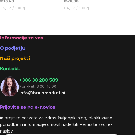
€13,43
€20,36
Cena
Cena
€5,37 / 100 g
€4,07 / 100 g
na
na
enoto:
enoto:
Listing
controls
Footer
Informacije za vas
O podjetju
Naši projekti
Kontakt
+386 38 280 589
Pon-Pet: 8:00–16:00
info@brainmarket.si
Prijavite se na e-novice
in prejmite nasvete za zdrav življenjski slog, ekskluzivne
ponudbe in informacije o novih izdelkih – vnesite svoj e-
naslov.