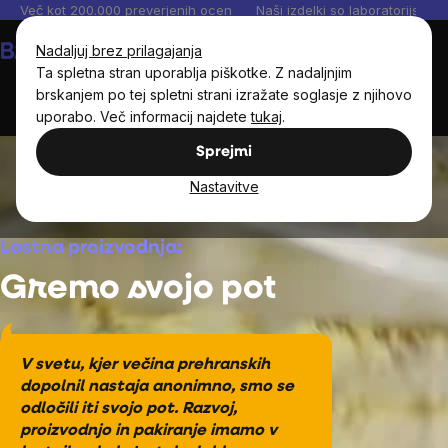
Preskoči
Več kot 200.000 preverjenih ocen
Naši izdelki so laboratorijsko te
na
Košarica
Nadaljuj brez prilagajanja
vsebino
Ta spletna stran uporablja piškotke. Z nadaljnjim
brskanjem po tej spletni strani izražate soglasje z njihovo
uporabo. Več informacij najdete
tukaj
.
Sprejmi
Lastna živilska proizvodnja
Nastavitve
Lastna proizvodnja:
Gremo svojo pot
V svetu, kjer večina prehranskih
dopolnil nastaja anonimno, smo se
odločili iti svojo pot. Razvoj,
proizvodnjo in pakiranje imamo v