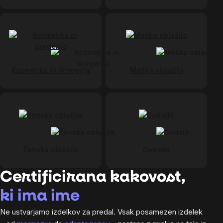
Kozmetika in drogerija
Moška oblačila
Ženska oblačila
Dodatki
Certificirana kakovost,
ki ima ime
Ne ustvarjamo izdelkov za predal. Vsak posamezen izdelek