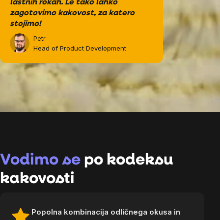
lastnih rokah. Le tako lahko
zagotovimo kakovost, za katero
stojimo!
Petr
Head of Product Development
Vodimo se
po kodeksu
kakovosti
Popolna kombinacija odličnega okusa in