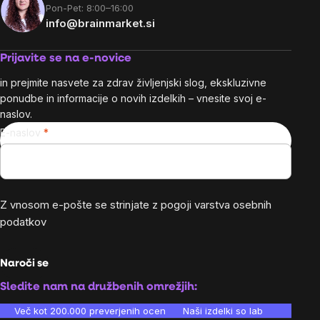
Pon-Pet: 8:00–16:00
info@brainmarket.si
Prijavite se na e-novice
in prejmite nasvete za zdrav življenjski slog, ekskluzivne
ponudbe in informacije o novih izdelkih – vnesite svoj e-
naslov.
E-naslov
Z vnosom e-pošte se strinjate z
pogoji varstva osebnih
podatkov
Naroči se
Sledite nam na družbenih omrežjih:
Več kot 200.000 preverjenih ocen
Naši izdelki so laboratorijsko te