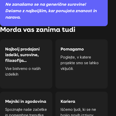
Ne zanašamo se na generične surovine!
Delamo z najboljšim, kar ponujata znanost in
narava.
Morda vas zanima tudi
Najbolj prodajani
Pomagamo
izdelki, surovine,
Poglejte, v katere
filozofija...
projekte smo se lahko
Vse bistveno o naših
vključili.
izdelkih
Mejniki in zgodovina
Kariera
Spoznajte naše začetke
Iščemo ljudi, ki se ne
in pomembne trenutke.
bojijo novih izzivov.