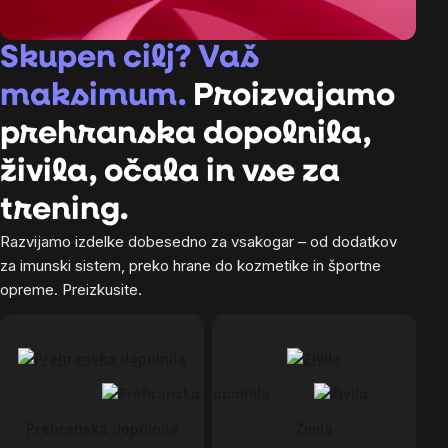
Skupen cilj? Vaš
maksimum.
Proizvajamo
prehranska dopolnila,
živila, očala in vse za
trening.
Razvijamo izdelke dobesedno za vsakogar – od dodatkov
za imunski sistem, preko hrane do kozmetike in športne
opreme. Preizkusite.
Prehranska dopolnila
Živila