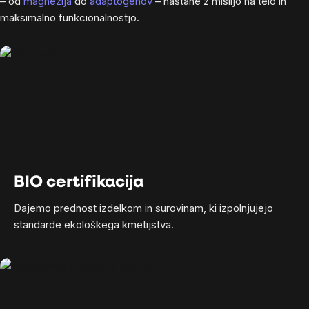
– od
magnezija
do
adaptogenov
– nastane z mislijo na telo in
maksimalno funkcionalnostjo.
BIO certifikacija
Dajemo prednost izdelkom in surovinam, ki izpolnjujejo
standarde ekološkega kmetijstva.