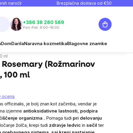
nih naročil
Brezplačna dostava od €
50
Košarica
+386 38 280 589
Pon-Pet: 8:00–16:00
€9,35
a
Dom
Darila
Naravna kozmetika
Blagovne znamke
Cena na enoto:
€9,35 / 100 ml
0 ml
® Rosemary (Rožmarinov
3, 100 ml
0 ocena
s officinalis, je bolj znan kot začimba, vendar je
Ima izjemne
antioksidativne lastnosti, podpira
čiščenje organizma
. Pomaga tudi
pri delovanju
ločanje žolča, krepi tudi
zdravje ledvic
in
sečil
ter
 prebavnega sistema, saj krepi nastajanje