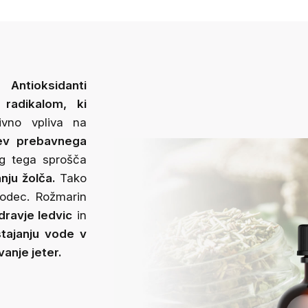
. Antioksidanti
radikalom, ki
ivno vpliva na
tev prebavnega
g tega sprošča
nju žolča.
Tako
lodec. Rožmarin
dravje ledvic
in
tajanju vode v
vanje jeter.