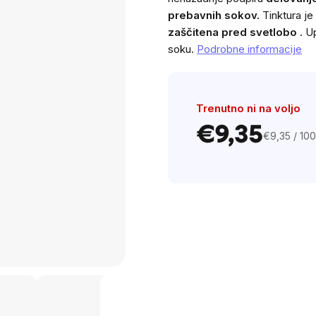
prebavnih sokov.
Tinktura je
zaščitena pred svetlobo
. U
soku.
Podrobne informacije
Trenutno ni na voljo
€9,35
€9,35 / 100
Cena
na
enoto: