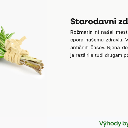
Starodavni zd
Rožmarin
ni našel mest
opora našemu zdravju. V 
antičnih časov. Njena d
je razširila tudi drugam p