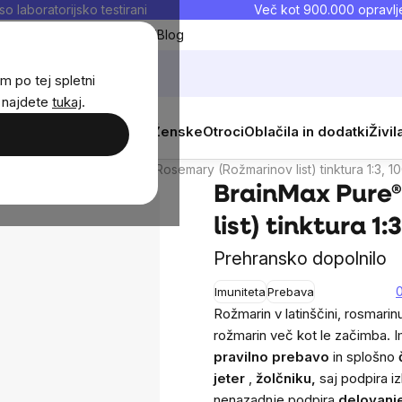
so laboratorijsko testirani
Več kot 900.000 opravlje
Moji priljubljeni
Blog
m po tej spletni
j najdete
tukaj
.
 1:3, 100 ml
 prehrana
Novosti
Moški
Ženske
Otroci
Oblačila in dodatki
Živil
a
nMax
BrainMax Pure® Rosemary (Rožmarinov list) tinktura 1:3, 10
BrainMax Pure
list) tinktura 1:
Prehransko dopolnilo
Imuniteta
Prebava
Rožmarin v latinščini, rosmarinu
rožmarin več kot le začimba. 
pravilno prebavo
in splošno
jeter
,
žolčniku,
saj podpira iz
nenazadnje podpira
delovanje