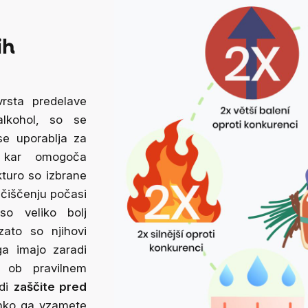
ih
vrsta predelave
alkohol, so se
 se uporablja za
 kar omogoča
kturo so izbrane
 čiščenju počasi
so veliko bolj
zato so njihovi
ga imajo zaradi
ob pravilnem
di
zaščite pred
hko ga vzamete