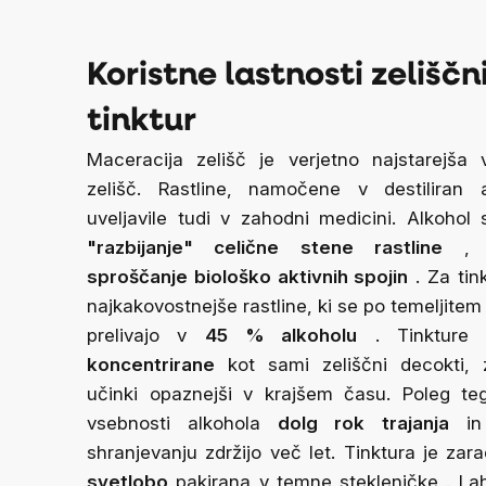
Koristne lastnosti zeliščn
tinktur
Maceracija zelišč je verjetno najstarejša 
zelišč. Rastline, namočene v destiliran 
uveljavile tudi v zahodni medicini. Alkohol
"razbijanje" celične stene rastline
,
sproščanje biološko aktivnih spojin
.
Za tin
najkakovostnejše rastline, ki se po temeljitem
prelivajo v
45
% alkoholu
.
Tinkture 
koncentrirane
kot sami zeliščni decokti, 
učinki opaznejši v krajšem času. Poleg te
vsebnosti alkohola
dolg rok trajanja
in 
shranjevanju zdržijo več let.
Tinktura je zara
svetlobo
pakirana v temne stekleničke
. La