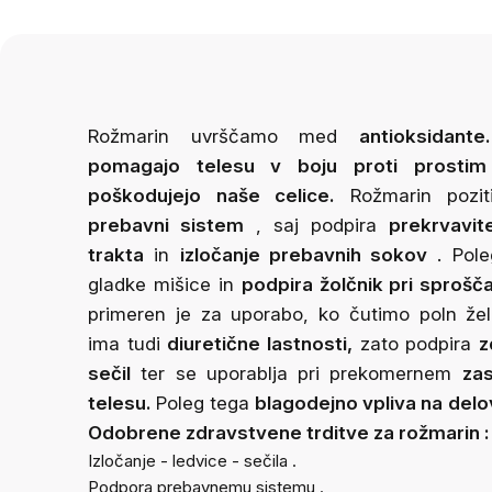
Rožmarin uvrščamo med
antioksidante
pomagajo telesu v boju proti prostim 
poškodujejo naše celice.
Rožmarin pozit
prebavni sistem
, saj podpira
prekrvavi
trakta
in
izločanje prebavnih sokov
. Pole
gladke mišice in
podpira žolčnik pri sprošča
primeren je za uporabo, ko čutimo poln že
ima tudi
diuretične lastnosti,
zato podpira
z
sečil
ter se uporablja pri prekomernem
zas
telesu.
Poleg tega
blagodejno vpliva na
delo
Odobrene zdravstvene trditve za rožmarin
:
Izločanje - ledvice - sečila
.
Podpora prebavnemu sistemu
.