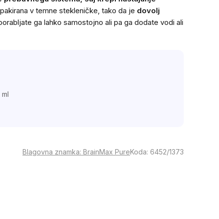
 pakirana v temne stekleničke, tako da je
dovolj
porabljate ga lahko samostojno ali pa ga dodate vodi ali
 ml
Blagovna znamka:
BrainMax Pure
Koda:
6452/1373