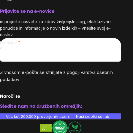
Prijavite se na e-novice
in prejmite nasvete za zdrav življenjski slog, ekskluzivne
ponudbe in informacije o novih izdelkih – vnesite svoj e-
naslov.
E-naslov
Z vnosom e-pošte se strinjate z
pogoji varstva osebnih
podatkov
Naroči se
Sledite nam na družbenih omrežjih:
Več kot 200.000 preverjenih ocen
Naši izdelki so laboratorijsko te