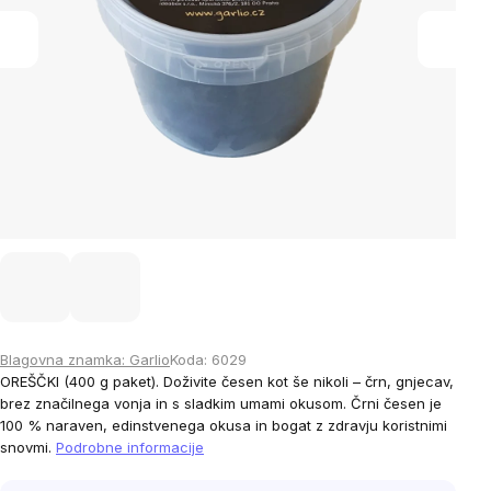
Blagovna znamka:
Garlio
Koda:
6029
OREŠČKI
(400
g paket). Doživite česen kot še nikoli – črn, gnjecav,
brez značilnega vonja in s sladkim umami okusom. Črni česen je
100 % naraven, edinstvenega okusa in bogat z zdravju koristnimi
snovmi.
Podrobne informacije