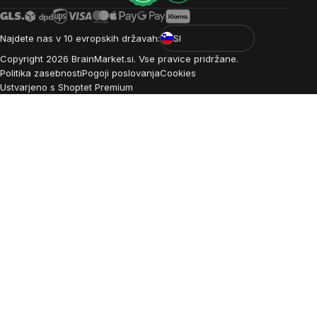
Najdete nas v 10 evropskih državah:
SI
Copyright
2026
BrainMarket.si. Vse pravice pridržane.
Politika zasebnosti
Pogoji poslovanja
Cookies
Ustvarjeno s Shoptet Premium