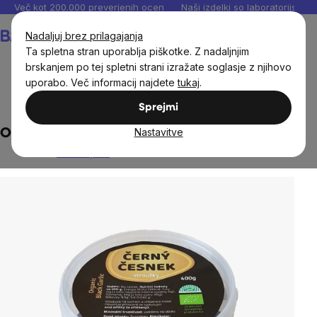
Preskoči
Več kot 200.000 preverjenih ocen
Naši izdelki so laboratorijsko te
na
Košarica
Nadaljuj brez prilagajanja
vsebino
Ta spletna stran uporablja piškotke. Z nadaljnjim
brskanjem po tej spletni strani izražate soglasje z njihovo
uporabo. Več informacij najdete
tukaj
.
Živila
Suho sadje
Suho sadje in zelenjava
Sprejmi
Nastavitve
Organski črni česen 400g plastika
Ni ocenjeno
The
average
product
rating
is
0,0
out
of
5
stars.