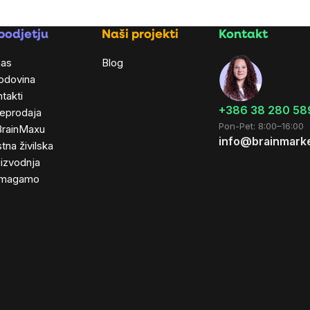
podjetju
Naši projekti
Kontakt
nas
Blog
odovina
takti
+386 38 280 58
leprodaja
Pon-Pet: 8:00–16:00
BrainMaxu
info@brainmarke
tna živilska
izvodnja
magamo