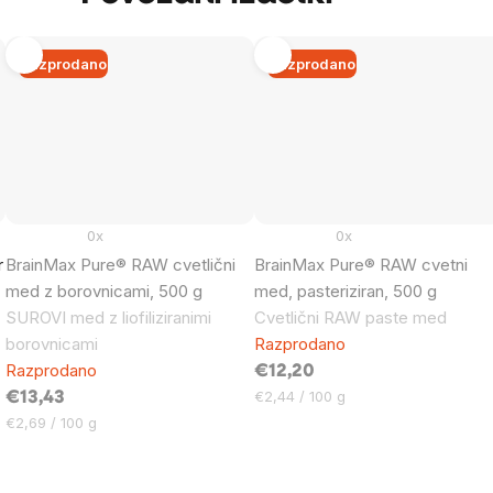
Razprodano
Razprodano
0x
0x
r
BrainMax Pure® RAW cvetlični
BrainMax Pure® RAW cvetni
med z borovnicami, 500 g
med, pasteriziran, 500 g
SUROVI med z liofiliziranimi
Cvetlični RAW paste med
borovnicami
Razprodano
Razprodano
€12,20
Cena
€2,44 / 100 g
€13,43
na
Cena
€2,69 / 100 g
enoto:
na
enoto: