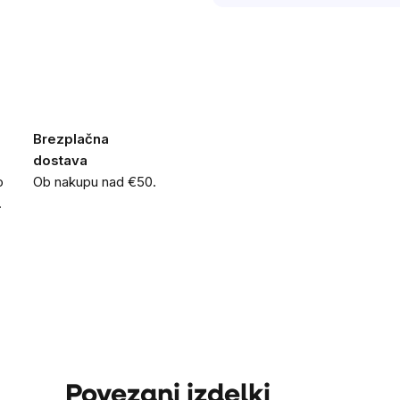
Brezplačna
dostava
o
Ob nakupu nad €50.
.
Povezani izdelki