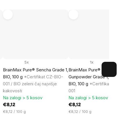
5x
1x
BrainMax Pure® Sencha Grade 1,
BrainMax Pure® China
BIO, 100 g
*Certifikat CZ-BIO-
Gunpowder Grade 1, zeleni čaj,
001 / BIO zeleni čaj najvišje
BIO, 100 g
*Certifikat CZ-BIO-
kakovosti
001
Na zalogi > 5 kosov
Na zalogi > 5 kosov
€8,12
€8,12
Cena
Cena
€8,12 / 100 g
€8,12 / 100 g
na
na
enoto:
enoto: