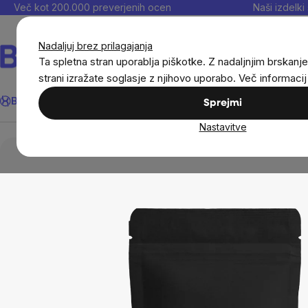
Preskoči
Več kot 200.000 preverjenih ocen
Naši izdelki 
na
vsebino
Nadaljuj brez prilagajanja
Ta spletna stran uporablja piškotke. Z nadaljnjim brskanje
strani izražate soglasje z njihovo uporabo. Več informaci
Išči
BrainMax®
Poletje
Prihrani
Cilji
Prehranska dopolnila in
Sprejmi
Nastavitve
Živila
Pijače
Čaji
Zeleni čaji
Brai