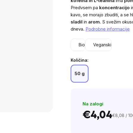
kofeina in L-teanina
ima
pom
is
Predvsem pa
koncentracijo
i
0,0
kavo, se morajo zbuditi, a se hkr
out
sladil
in
arom
. S svežim okus
of
dneva.
Podrobne informacije
5
stars.
Bio
Veganski
Količina:
50 g
Na zalogi
€4,04
€8,08 / 10
Cena
na
enoto: