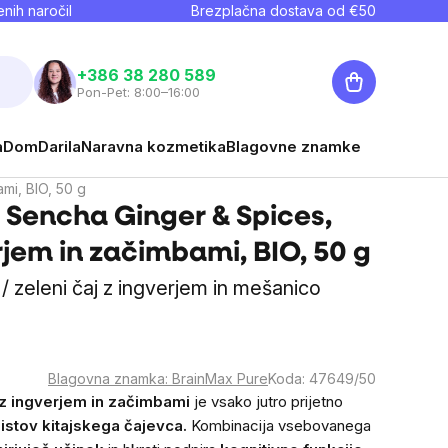
nih naročil
Brezplačna dostava od €
50
Košarica
+386 38 280 589
Pon-Pet: 8:00–16:00
a
Dom
Darila
Naravna kozmetika
Blagovne znamke
mi, BIO, 50 g
 Sencha Ginger & Spices,
jem in začimbami, BIO, 50 g
/ zeleni čaj z ingverjem in mešanico
Blagovna znamka:
BrainMax Pure
Koda:
47649/50
z ingverjem in začimbami
je vsako jutro prijetno
listov kitajskega čajevca.
Kombinacija vsebovanega