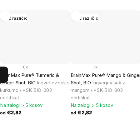
Več različic
Več različic
0x
1x
BrainMax Pure® Turmeric &
BrainMax Pure® Mango & Ginge
Ginger Shot, BIO
Ingverjev sok s
Shot, BIO
Ingverjev sok z
kurkumo / *SK-BIO-003
mangom / *SK-BIO-003
certifikat
certifikat
Na zalogi > 5 kosov
Na zalogi > 5 kosov
€2,82
€2,82
od
od