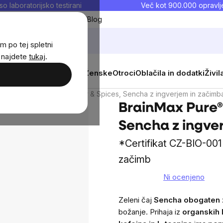
so laboratorijsko testirani
Več kot 900.000 opravlje
Moji priljubljeni
Blog
m po tej spletni
j najdete
tukaj
.
 prehrana
Novosti
Moški
Ženske
Otroci
Oblačila in dodatki
Živil
nMax Pure® Sencha Ginger & Spices, Sencha z ingverjem in začimba
BrainMax Pure®
Sencha z ingver
*Certifikat CZ-BIO-001 
začimb
Ni ocenjeno
The
average
Zeleni čaj
S
encha obogaten 
product
božanje. Prihaja iz
organskih 
rating