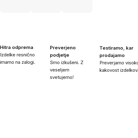
Hitra odprema
Preverjeno
Testiramo, kar
Izdelke resnično
podjetje
prodajamo
imamo na zalogi.
Smo izkušeni. Z
Preverjamo visok
veseljem
kakovost izdelkov
svetujemo!