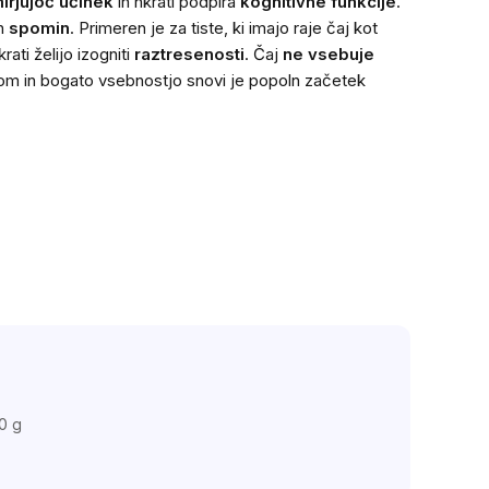
irjujoč učinek
in hkrati podpira
kognitivne funkcije
.
n
spomin
. Primeren je za tiste, ki imajo raje čaj kot
ati želijo izogniti
raztresenosti
. Čaj
ne vsebuje
om in bogato vsebnostjo snovi je popoln začetek
0 g