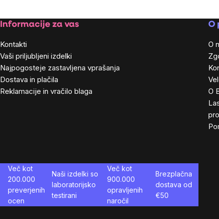
Footer
Informacije za vas
O 
Kontakti
O 
Vaši priljubljeni izdelki
Zg
Najpogosteje zastavljena vprašanja
Kon
Dostava in plačila
Ve
Reklamacije in vračilo blaga
O 
Las
pro
Po
Več kot
Več kot
Naši izdelki so
Brezplačna
200.000
900.000
laboratorijsko
dostava od
preverjenih
opravljenih
testirani
€
50
ocen
naročil