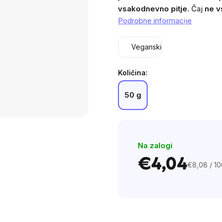
0,0
vsakodnevno pitje
. Čaj
ne v
out
Podrobne informacije
of
5
Veganski
stars.
Količina:
50 g
Na zalogi
€4,04
€8,08 / 10
Cena
na
enoto: