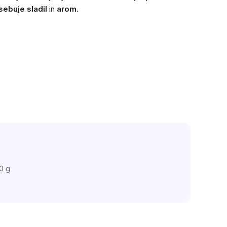
sebuje sladil
in
arom
.
0 g