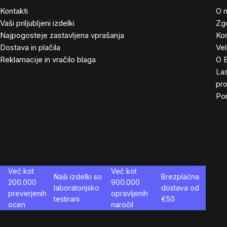
Kontakti
O 
Vaši priljubljeni izdelki
Zg
Najpogosteje zastavljena vprašanja
Kon
Dostava in plačila
Ve
Reklamacije in vračilo blaga
O 
Las
pro
Po
Več kot
Več kot
Naši izdelki so
Brezplačna
200.000
900.000
laboratorijsko
dostava od
preverjenih
opravljenih
testirani
€
50
ocen
naročil