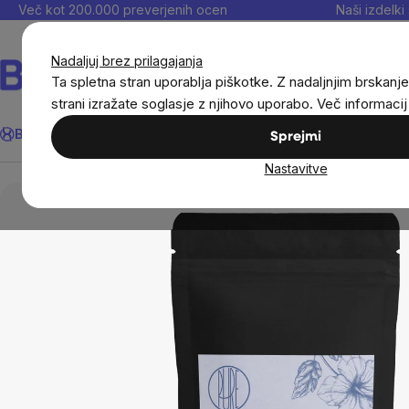
Preskoči
Več kot 200.000 preverjenih ocen
Naši izdelki 
na
vsebino
Nadaljuj brez prilagajanja
Ta spletna stran uporablja piškotke. Z nadaljnjim brskanje
strani izražate soglasje z njihovo uporabo. Več informaci
Išči
BrainMax®
Poletje
Prihrani
Cilji
Prehranska dopolnila in
Sprejmi
Nastavitve
Živila
Pijače
Čaji
Zeliščne mešanice