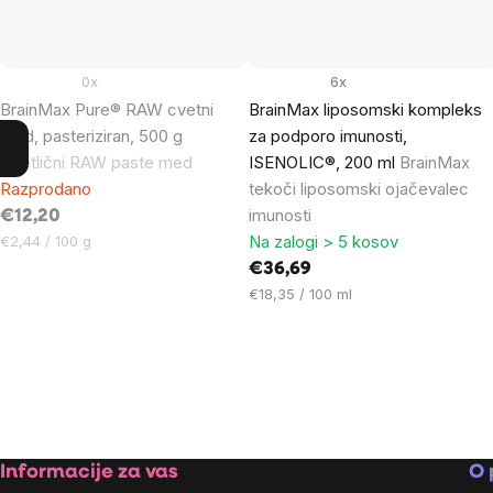
0x
6x
BrainMax Pure® RAW cvetni
BrainMax liposomski kompleks
med, pasteriziran, 500 g
za podporo imunosti,
Cvetlični RAW paste med
ISENOLIC®, 200 ml
BrainMax
Razprodano
tekoči liposomski ojačevalec
imunosti
€12,20
Cena
Na zalogi > 5 kosov
€2,44 / 100 g
na
€36,69
enoto:
Cena
€18,35 / 100 ml
na
enoto:
Footer
Informacije za vas
O 