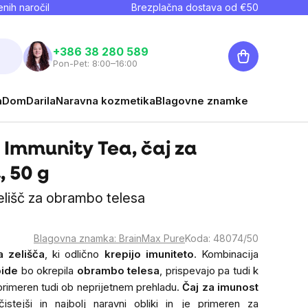
nih naročil
Brezplačna dostava od €
50
Košarica
+386 38 280 589
Pon-Pet: 8:00–16:00
a
Dom
Darila
Naravna kozmetika
Blagovne znamke
 Immunity Tea, čaj za
 50 g
elišč za obrambo telesa
Blagovna znamka:
BrainMax Pure
Koda:
48074/50
a zelišča
, ki odlično
krepijo imuniteto
. Kombinacija
bide
bo okrepila
obrambo telesa
, prispevajo pa tudi k
 primeren tudi ob neprijetnem prehladu.
Čaj za imunost
istejši in najbolj naravni obliki in je primeren za