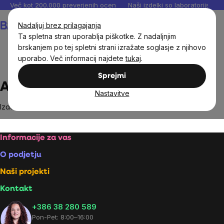
Preskoči
Več kot 200.000 preverjenih ocen
Naši izdelki so laboratorijsko te
na
Košarica
Nadaljuj brez prilagajanja
vsebino
Ta spletna stran uporablja piškotke. Z nadaljnjim
brskanjem po tej spletni strani izražate soglasje z njihovo
uporabo. Več informacij najdete
tukaj
.
Brands
Audiolibrix
Sprejmi
Audiolibrix
Nastavitve
Izdelki blagovne znamke
Audiolibrix
niso bili najdeni...
Footer
Informacije za vas
O podjetju
Naši projekti
Kontakt
+386 38 280 589
Pon-Pet: 8:00–16:00