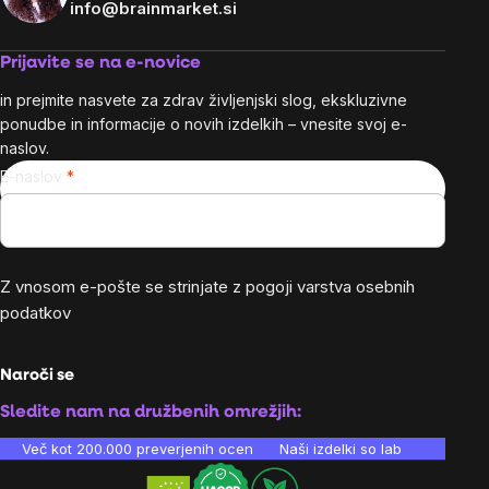
info@brainmarket.si
Prijavite se na e-novice
in prejmite nasvete za zdrav življenjski slog, ekskluzivne
ponudbe in informacije o novih izdelkih – vnesite svoj e-
naslov.
E-naslov
Z vnosom e-pošte se strinjate z
pogoji varstva osebnih
podatkov
Naroči se
Sledite nam na družbenih omrežjih:
Več kot 200.000 preverjenih ocen
Naši izdelki so laboratorijsko te