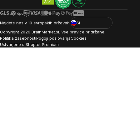
Najdete nas v 10 evropskih državah:
SI
Copyright
2026
BrainMarket.si. Vse pravice pridržane.
Politika zasebnosti
Pogoji poslovanja
Cookies
Ustvarjeno s Shoptet Premium