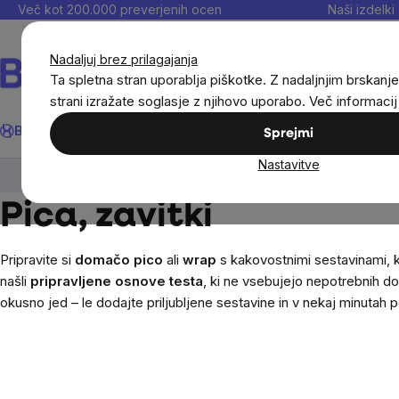
Preskoči
Več kot 200.000 preverjenih ocen
Naši izdelki 
na
vsebino
Nadaljuj brez prilagajanja
Ta spletna stran uporablja piškotke. Z nadaljnjim brskanje
strani izražate soglasje z njihovo uporabo. Več informaci
Išči
BrainMax®
Poletje
Prihrani
Cilji
Prehranska dopolnila in
Sprejmi
Nastavitve
Živila
Pica, zavitki
Pica, zavitki
Pripravite si
domačo pico
ali
wrap
s kakovostnimi sestavinami, 
našli
pripravljene osnove testa
, ki ne vsebujejo nepotrebnih do
okusno jed – le dodajte priljubljene sestavine in v nekaj minutah p
Sidebar