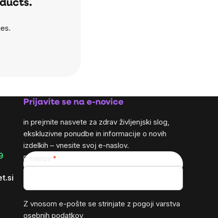
oducts.
ies.
Prijavite se na e-novice
in prejmite nasvete za zdrav življenjski slog,
ekskluzivne ponudbe in informacije o novih
izdelkih – vnesite svoj e-naslov.
9
E-naslov
t.si
Z vnosom e-pošte se strinjate z
pogoji varstva
osebnih podatkov