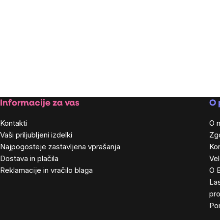
Footer
Informacije za vas
O 
Kontakti
O 
Vaši priljubljeni izdelki
Zg
Najpogosteje zastavljena vprašanja
Kon
Dostava in plačila
Ve
Reklamacije in vračilo blaga
O 
Las
pro
Po