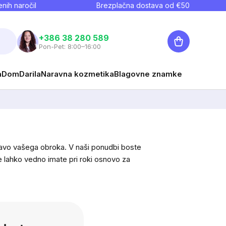
nih naročil
Brezplačna dostava od €
50
Košarica
+386 38 280 589
Pon-Pet: 8:00–16:00
a
Dom
Darila
Naravna kozmetika
Blagovne znamke
tavo vašega obroka. V naši ponudbi boste
e lahko vedno imate pri roki osnovo za