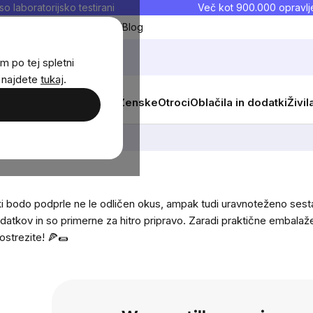
so laboratorijsko testirani
Več kot 900.000 opravlje
Moji priljubljeni
Blog
m po tej spletni
j najdete
tukaj
.
 prehrana
Novosti
Moški
Ženske
Otroci
Oblačila in dodatki
Živil
ki bodo podprle ne le odličen okus, ampak tudi uravnoteženo ses
datkov in so primerne za hitro pripravo. Zaradi praktične embalaž
ostrezite! 🍕🌯