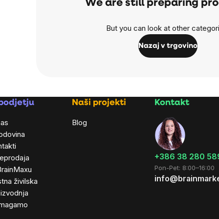
We are still preparing pr
But you can look at other categor
Nazaj v trgovino
podjetju
Naši projekti
Kontakt
nas
Blog
odovina
takti
+386 38 280 58
leprodaja
Pon-Pet: 8:00–16:00
BrainMaxu
info@brainmarke
tna živilska
izvodnja
magamo