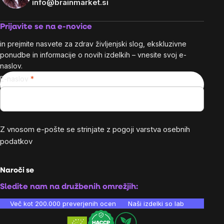
info@brainmarket.si
Prijavite se na e-novice
in prejmite nasvete za zdrav življenjski slog, ekskluzivne
ponudbe in informacije o novih izdelkih – vnesite svoj e-
naslov.
E-naslov
Z vnosom e-pošte se strinjate z
pogoji varstva osebnih
podatkov
Naroči se
Sledite nam na družbenih omrežjih:
Več kot 200.000 preverjenih ocen
Naši izdelki so laboratorijsko te