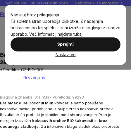
Preskoči
Več kot 200.000 preverjenih ocen
Naši izdelki so laboratorijsko te
na
Košarica
Nadaljuj brez prilagajanja
vsebino
Ta spletna stran uporablja piškotke. Z nadaljnjim
brskanjem po tej spletni strani izražate soglasje z njihovo
uporabo. Več informacij najdete
tukaj
.
Živila
Živila za vegane
Sprejmi
Nastavitve
BrainMax Pure® Coconut milk BIO v prahu,
250 g
*Certifikat CZ-BIO-001
Ni ocenjeno
The
average
product
Blagovna znamka:
BrainMax Pure
Koda:
99293
rating
BrainMax Pure Coconut Milk
Powder je samo posušeno
is
kokosovo mleko, pridobljeno iz pulpe zrelih kokosovih orehov.
0,0
Rezultat je fin prah, ki je stabilen med shranjevanjem.
Prah je
out
narejen iz svežih
kokosovih orehov BIO kakovosti
in
brez
of
dodanega sladkorja.
Za intenziven blago sladek okus preprosto
5