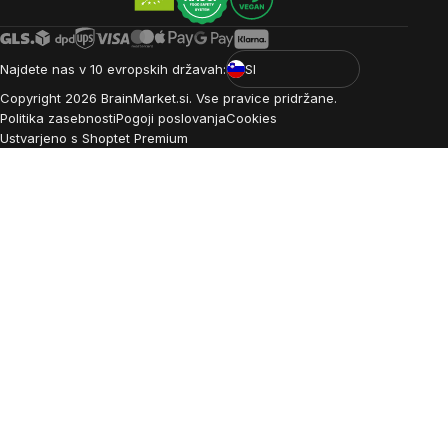
Najdete nas v 10 evropskih državah:
SI
Copyright
2026
BrainMarket.si. Vse pravice pridržane.
Politika zasebnosti
Pogoji poslovanja
Cookies
Ustvarjeno s Shoptet Premium