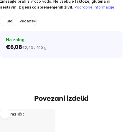
zmešajte prah z vročo vodo. Ne vsebuje
laktoze, glutena
in
stars.
sestavin iz gensko spremenjenih živil.
Podrobne informacije
Bio
Veganski
Na zalogi
€6,08
€2,43 / 100 g
Cena
na
enoto:
Povezani izdelki
Več različic