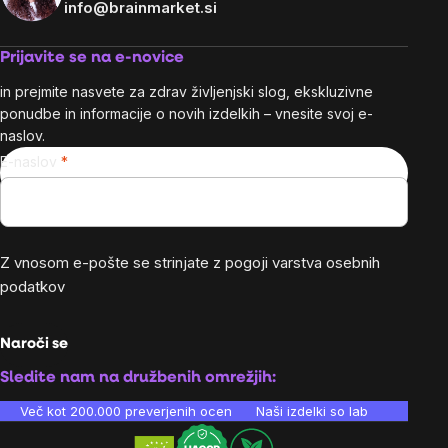
info@brainmarket.si
Prijavite se na e-novice
in prejmite nasvete za zdrav življenjski slog, ekskluzivne
ponudbe in informacije o novih izdelkih – vnesite svoj e-
naslov.
E-naslov
Z vnosom e-pošte se strinjate z
pogoji varstva osebnih
podatkov
Naroči se
Sledite nam na družbenih omrežjih:
Več kot 200.000 preverjenih ocen
Naši izdelki so laboratorijsko te