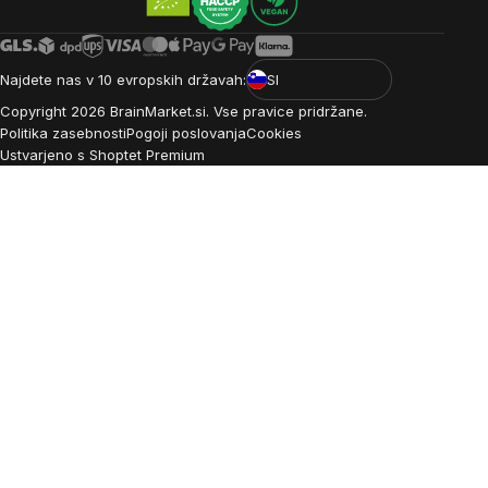
Najdete nas v 10 evropskih državah:
SI
Copyright
2026
BrainMarket.si. Vse pravice pridržane.
Politika zasebnosti
Pogoji poslovanja
Cookies
Ustvarjeno s Shoptet Premium