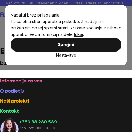
Preskoči
Več kot 200.000 preverjenih ocen
Naši izdelki so laboratorijsko te
na
Košarica
Nadaljuj brez prilagajanja
vsebino
Ta spletna stran uporablja piškotke. Z nadaljnjim
brskanjem po tej spletni strani izražate soglasje z njihovo
uporabo. Več informacij najdete
tukaj
.
Brands
EVLution Nutrition
Sprejmi
EVLution Nutrition
Nastavitve
Izdelki blagovne znamke
EVLution Nutrition
niso bili najdeni...
Footer
Informacije za vas
O podjetju
Naši projekti
Kontakt
+386 38 280 589
Pon-Pet: 8:00–16:00