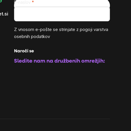
9
E-naslov
t.si
Z vnosom e-pošte se strinjate z
pogoji varstva
osebnih podatkov
Naroči se
Sledite nam na družbenih omrežjih: