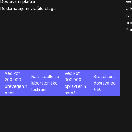
Dostava in plačila
Ve
Reklamacije in vračilo blaga
O 
Las
pro
Po
Več kot
Več kot
Naši izdelki so
Brezplačna
200.000
900.000
laboratorijsko
dostava od
preverjenih
opravljenih
testirani
€
50
ocen
naročil