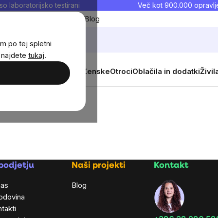
so laboratorijsko testirani
Več kot 900.000 opravlje
Moji priljubljeni
Blog
m po tej spletni
j najdete
tukaj
.
 prehrana
Novosti
Moški
Ženske
Otroci
Oblačila in dodatki
Živil
podjetju
Naši projekti
Kontakt
nas
Blog
odovina
takti