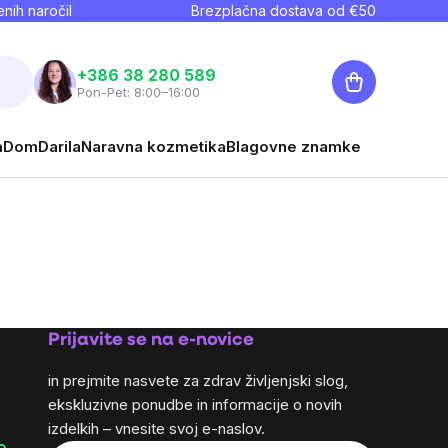
nih naročil
Brezplačna dostava od €
50
Košarica
+386 38 280 589
Pon-Pet: 8:00–16:00
a
Dom
Darila
Naravna kozmetika
Blagovne znamke
Prijavite se na e-novice
in prejmite nasvete za zdrav življenjski slog,
ekskluzivne ponudbe in informacije o novih
izdelkih – vnesite svoj e-naslov.