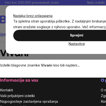
Preskoči
Več kot 200.000 preverjenih ocen
Naši izdelki 
na
vsebino
Nadaljuj brez prilagajanja
Ta spletna stran uporablja piškotke. Z nadaljnjim brskanje
strani izražate soglasje z njihovo uporabo. Več informaci
Išči
BrainMax®
Poletje
Prihrani
Cilji
Prehranska dopolnila in
Sprejmi
Nastavitve
Brands
Vivani
Vivani
Izdelki blagovne znamke
Vivani
niso bili najdeni...
Footer
Informacije za vas
O 
Kontakti
O 
Vaši priljubljeni izdelki
Zg
Najpogosteje zastavljena vprašanja
Kon