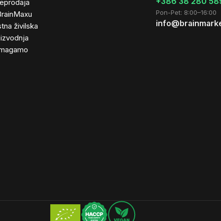
+386 38 280 58
leprodaja
Pon-Pet: 8:00–16:00
BrainMaxu
info@brainmarke
tna živilska
izvodnja
magamo