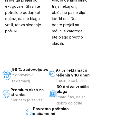
ki ste ga prejeli od
vračila denarja lahko
e-trgovine. Shranite
traja nekaj dni,
potrdilo o oddaji kot
običajno pa ne dlje
dokaz, da ste blago
kot 14 dni. Denar
vrnili, ter za sledenje
boste prejeli na
pošiljki.
račun, s katerega
ste blago prvotno
plačali.
98 % zadovoljstvo
97 % reklamacij
z obravnavo
rešenih v 10 dneh
Trudimo se biti hitri
reklamacij
30 dni za vračilo
Premium skrb za
blaga
stranke
Imate čas, da se
Mar nam je za vas
dobro odločite
Povratno poštnino
plačamo mi