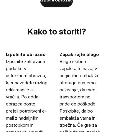
Izpolni obrazec
Kako to storiti?
Izpolnite obrazec
Zapakirajte blago
Izpolnite zahtevane
Blago skrbno
podatke v
zapakirajte nazaj v
ustreznem obrazcu,
originalno embalažo
kjer navedete razlog
ali drugo primerno
reklamacije ali
pakiranje, da med
vračila. Po oddaji
transportom ne
obrazca boste
pride do poškodb.
prejeli potrditveni e-
Poskrbite, da bo
mail z nadaljnjim
embalaža varna in
postopkom in
trpežna. Če gre za