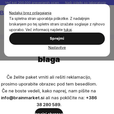
Preskoči
Več kot 200.000 preverjenih ocen
Naši izdelki so laboratorijsko te
na
Košarica
Nadaljuj brez prilagajanja
vsebino
Ta spletna stran uporablja piškotke. Z nadaljnjim
brskanjem po tej spletni strani izražate soglasje z njihovo
uporabo. Več informacij najdete
tukaj
.
Reklamacije in vračilo blaga
Sprejmi
Reklamacije in vračila
Nastavitve
blaga
Če želite paket vrniti ali rešiti reklamacijo,
prosimo uporabite obrazec pod tem besedilom.
Če ne boste vedeli, kako naprej, nam pišite na
info@brainmarket.si
ali nas pokličite na:
+386
38 280 589
.