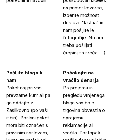
potrebnimi navodili.
poškodovan izdelek,
na primer kozarec,
izberite možnost
dostave "lastna" in
nam pošljite le
fotografije. Ni nam
treba pošiljati
črepinj za srečo. :-)
Pošljite blago k
Počakajte na
nam
vračilo denarja
Paket naj pri vas
Po prejemu in
prevzame kurir ali pa
pregledu vrnjenega
ga oddajte v
blaga vas bo e-
Zásilkovno (po vaši
trgovina obvestila o
izbiri). Poslani paket
sprejemu
mora biti označen s
reklamacije ali
pravilnim naslovom,
vračila. Postopek