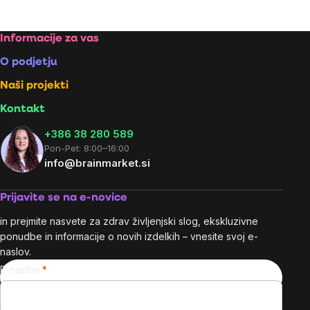
Footer
Informacije za vas
O podjetju
Naši projekti
Kontakt
+386 38 280 589
Pon-Pet: 8:00–16:00
info@brainmarket.si
Prijavite se na e-novice
in prejmite nasvete za zdrav življenjski slog, ekskluzivne
ponudbe in informacije o novih izdelkih – vnesite svoj e-
naslov.
E-naslov