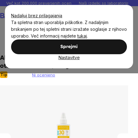
Preskoči
Več kot 200.000 preverjenih ocen
Naši izdelki so laboratorijsko te
na
Košarica
Nadaljuj brez prilagajanja
vsebino
Ta spletna stran uporablja piškotke. Z nadaljnjim
brskanjem po tej spletni strani izražate soglasje z njihovo
uporabo. Več informacij najdete
tukaj
.
Otroci
Naravna kozmetika za otroke
Sprejmi
Nastavitve
Alphanova - Krema za sončenje v spreju za
otroke SPF 30 BIO, 125 g
Tip
Ni ocenjeno
The
average
product
rating
is
0,0
out
of
5
stars.