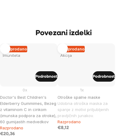
Povezani izdelki
Razprodano
Razprodano
Imuniteta
Akcija
Podrobnost
Podrobnost
0x
1x
Doctor's Best Children's
Otroške spalne maske
Elderberry Gummimes, Bezeg
Udobna otroška maska ​​za
z vitaminom C in cinkom
spanje z motivi priljubljenih
(imunska podpora za otroke),
pravljičnih junakov.
60 gumijastih medvedkov
Razprodano
Razprodano
€8,12
€20,36