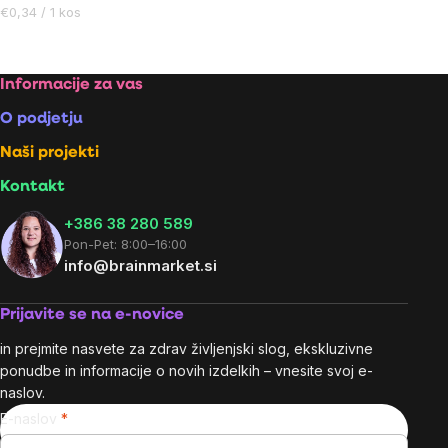
Cena
€0,34 / 1 kos
na
enoto:
Footer
Informacije za vas
O podjetju
Naši projekti
Kontakt
+386 38 280 589
Pon-Pet: 8:00–16:00
info@brainmarket.si
Prijavite se na e-novice
in prejmite nasvete za zdrav življenjski slog, ekskluzivne
ponudbe in informacije o novih izdelkih – vnesite svoj e-
naslov.
E-naslov