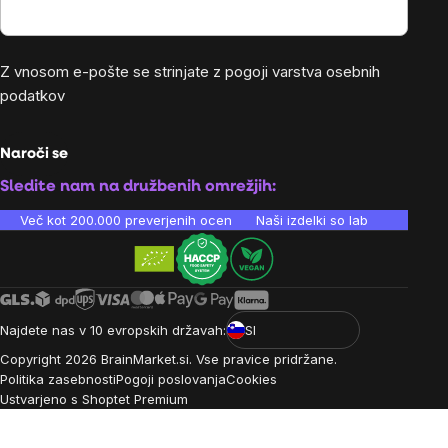
Z vnosom e-pošte se strinjate z
pogoji varstva osebnih
podatkov
Naroči se
Sledite nam na družbenih omrežjih:
Več kot 200.000 preverjenih ocen
Naši izdelki so laboratorijsko te
Najdete nas v 10 evropskih državah:
SI
Copyright
2026
BrainMarket.si. Vse pravice pridržane.
Politika zasebnosti
Pogoji poslovanja
Cookies
Ustvarjeno s Shoptet Premium