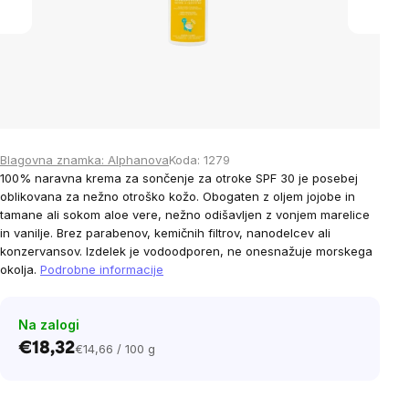
Blagovna znamka:
Alphanova
Koda:
1279
100% naravna krema za sončenje za otroke SPF 30 je posebej
oblikovana za nežno otroško kožo. Obogaten z oljem jojobe in
tamane ali sokom aloe vere, nežno odišavljen z vonjem marelice
in vanilje. Brez parabenov, kemičnih filtrov, nanodelcev ali
konzervansov. Izdelek je vodoodporen, ne onesnažuje morskega
okolja.
Podrobne informacije
Na zalogi
€18,32
€14,66 / 100 g
Cena
na
enoto: