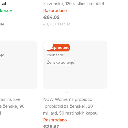
psul
za ženske, 120 rastlinskih tablet
 kosov
Razprodano
€84,02
Cena
ule
€0,70 / 1 tablet
na
enoto:
Razprodano
vje
Imuniteta
Žensko zdravje
3x
tamins Eve,
NOW Women's probiotic
za ženske, 90
(probiotiki za ženske), 20
l
milijard, 50 rastlinskih kapsul
Razprodano
€25,67