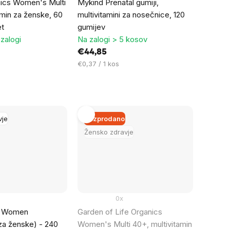
ics Women's Multi
Mykind Prenatal gumiji,
amin za ženske, 60
multivitamini za nosečnice, 120
et
gumijev
zalogi
Na zalogi > 5 kosov
€44,85
Cena
€0,37 / 1 kos
na
enoto:
vje
Razprodano
Žensko zdravje
0x
e Women
Garden of Life Organics
 za ženske) - 240
Women's Multi 40+, multivitamin