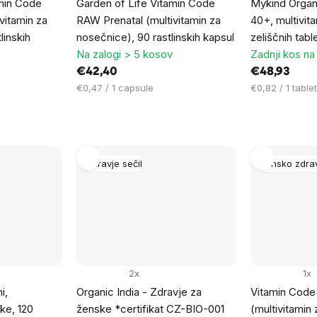
amin Code
Garden of Life Vitamin Code
Mykind Organ
vitamin za
RAW Prenatal (multivitamin za
40+, multivit
linskih
nosečnice), 90 rastlinskih kapsul
zeliščnih tabl
Na zalogi > 5 kosov
Zadnji kos na 
€42,40
€48,93
Cena
Cena
€0,47 / 1 capsule
€0,82 / 1 tablet
na
na
enoto:
enoto:
Zdravje sečil
Žensko zdra
2x
1x
i,
Organic India - Zdravje za
Vitamin Cod
ke, 120
ženske *certifikat CZ-BIO-001
(multivitamin