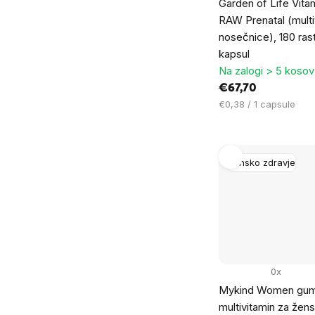
Garden of Life Vit
RAW Prenatal (multi
nosečnice), 180 rast
kapsul
Na zalogi > 5 kosov
€67,70
Cena
€0,38 / 1 capsule
na
enoto:
Žensko zdravje
0x
Mykind Women gum
multivitamin za žens