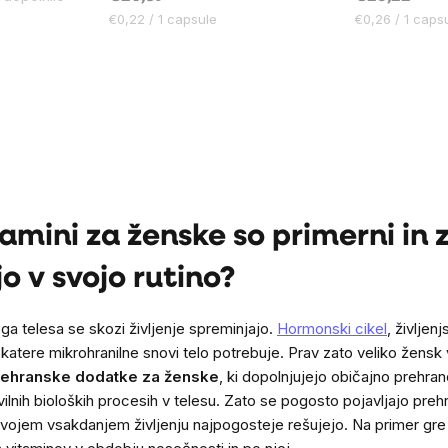
Cena
Cena
€0,22 / 1 capsule
€0,26 / 1 caps
na
na
enoto:
enoto:
tamini za ženske so primerni in 
jo v svojo rutino?
a telesa se skozi življenje spreminjajo.
Hormonski cikel
, življen
, katere mikrohranilne snovi telo potrebuje. Prav zato veliko žens
rehranske dodatke za ženske
, ki dopolnjujejo običajno prehra
evilnih bioloških procesih v telesu. Zato se pogosto pojavljajo p
svojem vsakdanjem življenju najpogosteje rešujejo. Na primer gre z