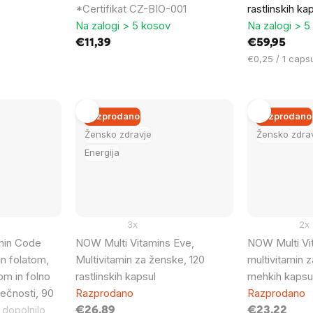
*Certifikat CZ-BIO-001
rastlinskih ka
Na zalogi > 5 kosov
Na zalogi > 5
€11,39
€59,95
Cena
€0,25 / 1 caps
na
enoto:
Razprodano
Razprodano
Žensko zdravje
Žensko zdra
Energija
3x
2x
amin Code
NOW Multi Vitamins Eve,
NOW Multi Vi
in folatom,
Multivitamin za ženske, 120
multivitamin 
om in folno
rastlinskih kapsul
mehkih kapsu
sečnosti, 90
Razprodano
Razprodano
 dopolnilo
€26,89
€23,22