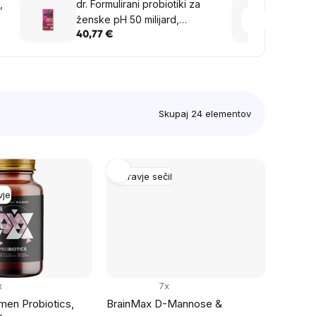
,
dr. Formulirani probiotiki za
Brain
ženske pH 50 milijard,
Berry
probiotiki, prebiotiki in
rastli
40,77 €
16,28
postbiotiki za ženske, 30
rastlinskih kapsul
Skupaj
24
elementov
Zdravje sečil
vje
x
7x
en Probiotics,
BrainMax D-Mannose &