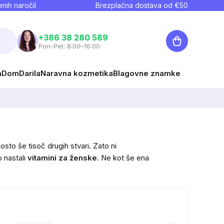
nih naročil
Brezplačna dostava od €
50
Košarica
+386 38 280 589
Pon-Pet: 8:00–16:00
a
Dom
Darila
Naravna kozmetika
Blagovne znamke
sto še tisoč drugih stvari. Zato ni
o nastali
vitamini za ženske
. Ne kot še ena