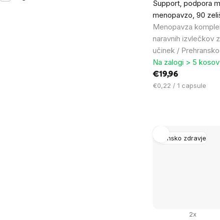
Support, podpora 
menopavzo, 90 zeli
Menopavza komplek
naravnih izvlečkov 
učinek / Prehransko
Na zalogi > 5 kosov
€19,96
Cena
€0,22 / 1 capsule
na
enoto:
Žensko zdravje
2x