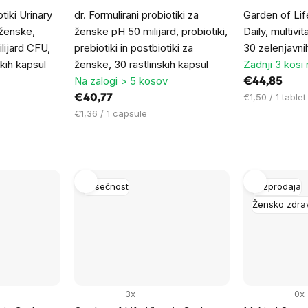
otiki Urinary
dr. Formulirani probiotiki za
Garden of Lif
 ženske,
ženske pH 50 milijard, probiotiki,
Daily, multivi
ilijard CFU,
prebiotiki in postbiotiki za
30 zelenjavnih
skih kapsul
ženske, 30 rastlinskih kapsul
Zadnji 3 kosi 
Na zalogi > 5 kosov
€44,85
Cena
€1,50 / 1 tablet
€40,77
na
Cena
€1,36 / 1 capsule
enoto:
na
enoto:
Nosečnost
Razprodaja
Žensko zdra
3x
0x