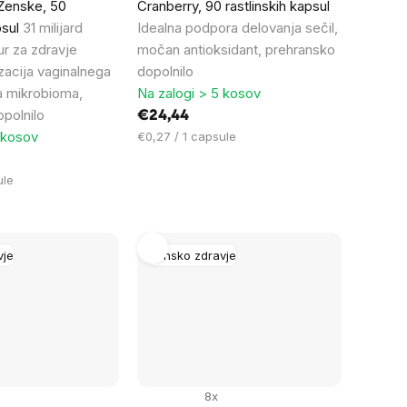
 Ženske, 50
Cranberry, 90 rastlinskih kapsul
psul
31 milijard
Idealna podpora delovanja sečil,
ur za zdravje
močan antioksidant, prehransko
zacija vaginalnega
dopolnilo
a mikrobioma,
Na zalogi > 5 kosov
polnilo
€24,44
 kosov
Cena
€0,27 / 1 capsule
na
enoto:
ule
vje
Žensko zdravje
8x