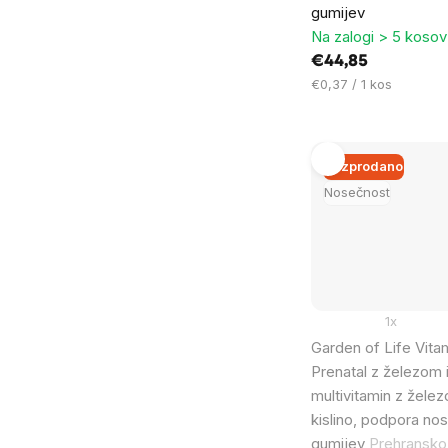
gumijev
Na zalogi > 5 kosov
€44,85
Cena
€0,37 / 1 kos
na
enoto:
Razprodano
Nosečnost
1x
Garden of Life Vit
Prenatal z železom 
multivitamin z želez
kislino, podpora no
gumijev
Prehransko