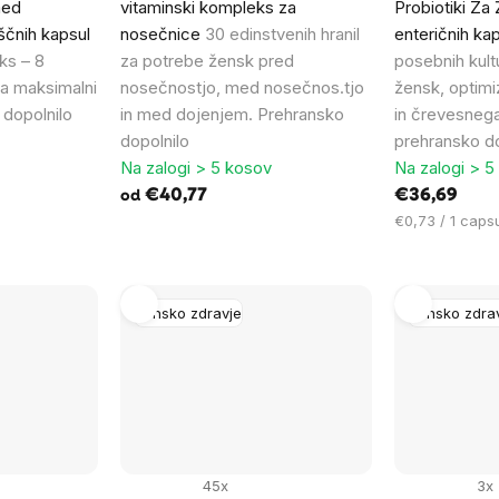
med
vitaminski kompleks za
Probiotiki Za
ščnih kapsul
nosečnice
30 edinstvenih hranil
enteričnih ka
s – 8
za potrebe žensk pred
posebnih kult
za maksimalni
nosečnostjo, med nosečnos.tjo
žensk, optimi
 dopolnilo
in med dojenjem. Prehransko
in črevesneg
dopolnilo
prehransko do
Na zalogi > 5 kosov
Na zalogi > 5
€40,77
€36,69
od
Cena
€0,73 / 1 caps
na
enoto:
Žensko zdravje
Žensko zdra
45x
3x