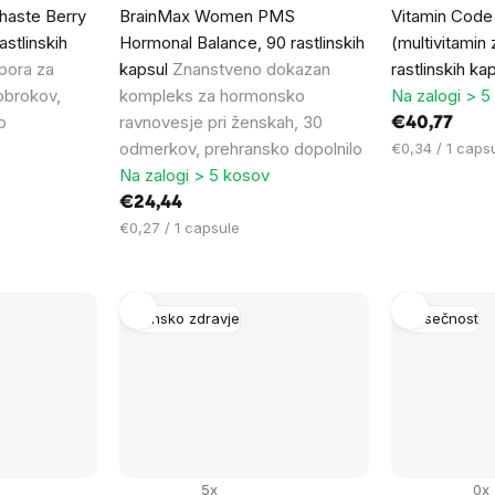
aste Berry
BrainMax Women PMS
Vitamin Cod
stlinskih
Hormonal Balance, 90 rastlinskih
(multivitamin
pora za
kapsul
Znanstveno dokazan
rastlinskih ka
obrokov,
kompleks za hormonsko
Na zalogi > 5
o
ravnovesje pri ženskah, 30
€40,77
odmerkov, prehransko dopolnilo
Cena
€0,34 / 1 caps
na
Na zalogi > 5 kosov
enoto:
€24,44
Cena
€0,27 / 1 capsule
na
enoto:
Žensko zdravje
Nosečnost
5x
0x