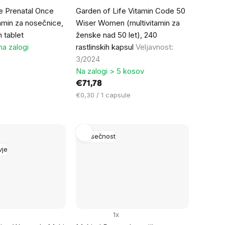
e Prenatal Once
Garden of Life Vitamin Code 50
tamin za nosečnice,
Wiser Women (multivitamin za
 tablet
ženske nad 50 let), 240
na zalogi
rastlinskih kapsul
Veljavnost:
3/2024
Na zalogi > 5 kosov
€71,78
Cena
€0,30 / 1 capsule
na
enoto:
Nosečnost
vje
1x