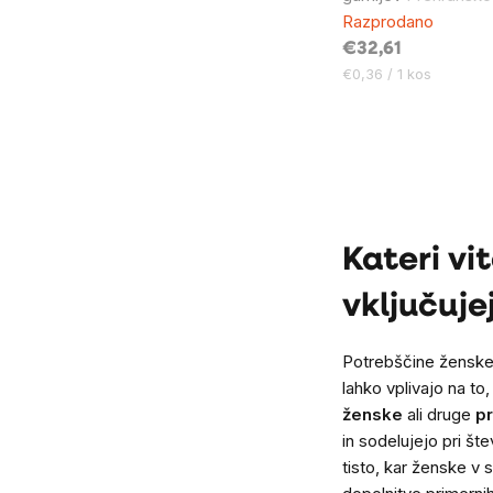
Razprodano
€32,61
Cena
€0,36 / 1 kos
na
enoto:
Listing
controls
Kateri vi
vključuje
Potrebščine ženskeg
lahko vplivajo na to
ženske
ali druge
p
in sodelujejo pri št
tisto, kar ženske v 