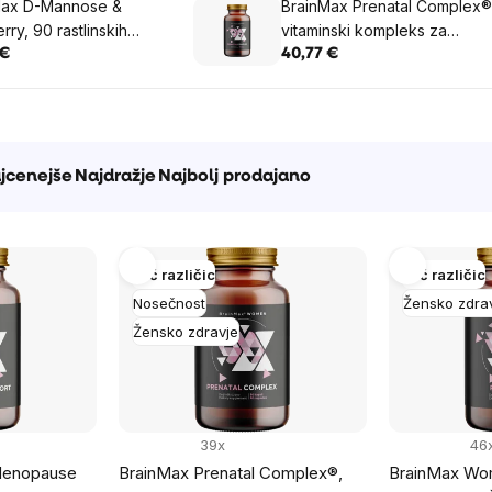
Max D-Mannose &
BrainMax Prenatal Complex®
rry, 90 rastlinskih
vitaminski kompleks za
nosečnice
 €
40,77 €
e
jcenejše
Najdražje
Najbolj prodajano
Več različic
Več različic
Nosečnost
Žensko zdra
Žensko zdravje
39x
46
Menopause
BrainMax Prenatal Complex®,
BrainMax Wom