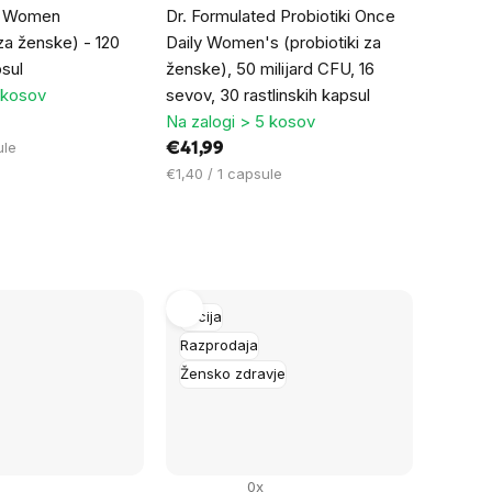
e Women
Dr. Formulated Probiotiki Once
 za ženske) - 120
Daily Women's (probiotiki za
psul
ženske), 50 milijard CFU, 16
 kosov
sevov, 30 rastlinskih kapsul
Na zalogi > 5 kosov
ule
€41,99
Cena
€1,40 / 1 capsule
na
enoto:
Akcija
Razprodaja
Žensko zdravje
0x