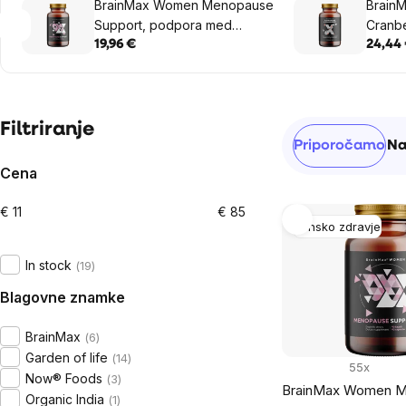
BrainMax Women Menopause
Brain
Support, podpora med
Cranbe
menopavzo, 90 zeliščnih
kapsul
19,96 €
24,44
kapsul
Sidebar
Filtriranje
Razvrščanj
Priporočamo
Na
izdelkov
Cena
€
11
€
85
List
Žensko zdravje
of
In stock
19
products
Blagovne znamke
BrainMax
6
Garden of life
14
55x
Now® Foods
3
BrainMax Women 
Organic India
1