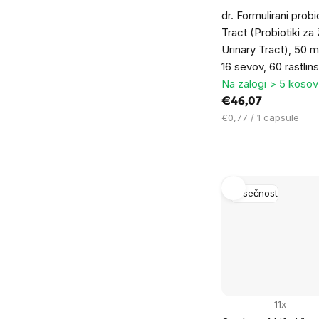
dr. Formulirani probi
Tract (Probiotiki za
Urinary Tract), 50 m
16 sevov, 60 rastlin
Na zalogi > 5 kosov
€46,07
Cena
€0,77 / 1 capsule
na
enoto:
Nosečnost
11x