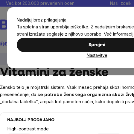
Preskoči
Več kot 200.000 preverjenih ocen
Naši izdelki 
na
vsebino
Nadaljuj brez prilagajanja
Ta spletna stran uporablja piškotke. Z nadaljnjim brskanje
strani izražate soglasje z njihovo uporabo. Več informaci
Išči
BrainMax®
Poletje
Prihrani
Cilji
Prehranska dopolnila in
Sprejmi
Nastavitve
Prehranska dopolnila in prehrana
Vitamini in mult
Vitamini za ženske
Žensko telo je mojstrski sistem. Vsak mesec prehaja skozi hormonsk
presenečenje, da
se potrebe ženskega organizma skozi živl
„dodatna tabletka“, ampak kot pameten način, kako dopolniti prav
NAJBOLJ PRODAJANO
High-contrast mode