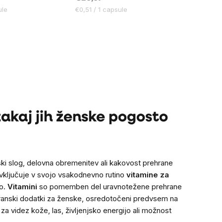
Cena
ule
€0,51 / 1 capsule
na
enoto:
zakaj jih ženske pogosto
jski slog, delovna obremenitev ali kakovost prehrane
k vključuje v svojo vsakodnevno rutino
vitamine za
no.
Vitamini
so pomemben del uravnotežene prehrane
rehranski dodatki za ženske, osredotočeni predvsem na
a videz kože, las, življenjsko energijo ali možnost