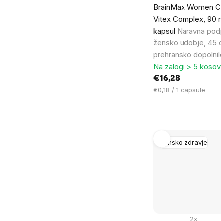
BrainMax Women Ch
Vitex Complex, 90 ra
kapsul
Naravna pod
žensko udobje, 45 
prehransko dopolnil
Na zalogi > 5 kosov
€16,28
Cena
€0,18 / 1 capsule
na
enoto:
Žensko zdravje
2x