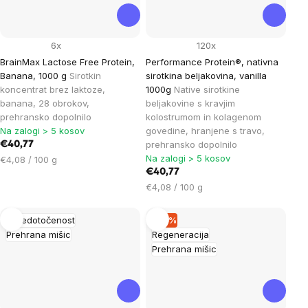
6x
120x
BrainMax Lactose Free Protein,
Performance Protein®, nativna
Banana, 1000 g
Sirotkin
sirotkina beljakovina, vanilla
koncentrat brez laktoze,
1000g
Native sirotkine
banana, 28 obrokov,
beljakovine s kravjim
prehransko dopolnilo
kolostrumom in kolagenom
Na zalogi > 5 kosov
govedine, hranjene s travo,
prehransko dopolnilo
€40,77
Na zalogi > 5 kosov
Cena
€4,08 / 100 g
na
€40,77
enoto:
Cena
€4,08 / 100 g
na
enoto:
Osredotočenost
–15 %
Prehrana mišic
Regeneracija
Prehrana mišic