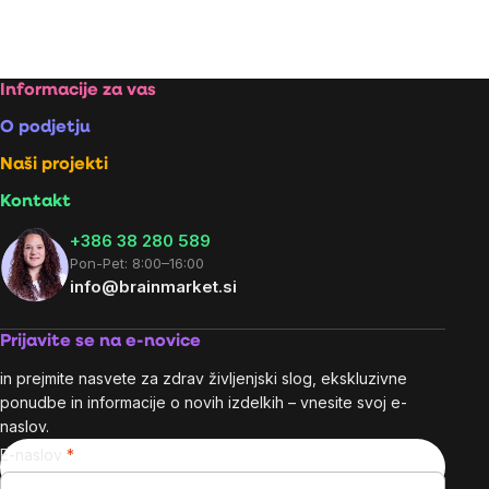
na
enoto:
Listing
controls
Footer
Informacije za vas
O podjetju
Naši projekti
Kontakt
+386 38 280 589
Pon-Pet: 8:00–16:00
info@brainmarket.si
Prijavite se na e-novice
in prejmite nasvete za zdrav življenjski slog, ekskluzivne
ponudbe in informacije o novih izdelkih – vnesite svoj e-
naslov.
E-naslov