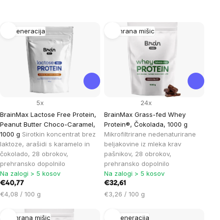
List
Regeneracija
Prehrana mišic
of
products
5x
24x
BrainMax Lactose Free Protein,
BrainMax Grass-fed Whey
Peanut Butter Choco-Caramel,
Protein®, Čokolada, 1000 g
1000 g
Sirotkin koncentrat brez
Mikrofiltrirane nedenaturirane
laktoze, arašidi s karamelo in
beljakovine iz mleka krav
čokolado, 28 obrokov,
pašnikov, 28 obrokov,
prehransko dopolnilo
prehransko dopolnilo
Na zalogi > 5 kosov
Na zalogi > 5 kosov
€40,77
€32,61
Cena
Cena
€4,08 / 100 g
€3,26 / 100 g
na
na
enoto:
enoto:
Prehrana mišic
Regeneracija