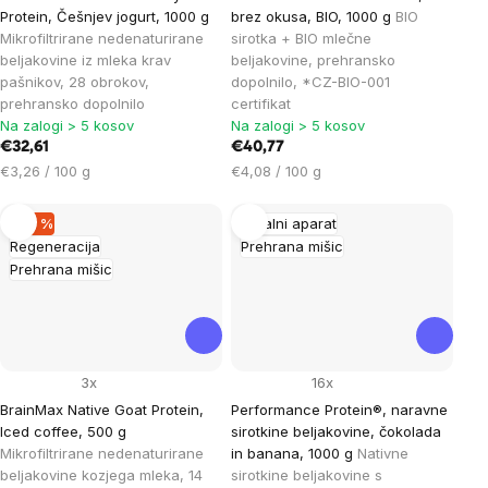
Protein, Češnjev jogurt, 1000 g
brez okusa, BIO, 1000 g
BIO
Mikrofiltrirane nedenaturirane
sirotka + BIO mlečne
beljakovine iz mleka krav
beljakovine, prehransko
pašnikov, 28 obrokov,
dopolnilo, *CZ-BIO-001
prehransko dopolnilo
certifikat
Na zalogi > 5 kosov
Na zalogi > 5 kosov
€32,61
€40,77
Cena
Cena
€3,26 / 100 g
€4,08 / 100 g
na
na
enoto:
enoto:
–30 %
Gibalni aparat
Regeneracija
Prehrana mišic
Prehrana mišic
3x
16x
BrainMax Native Goat Protein,
Performance Protein®, naravne
Iced coffee, 500 g
sirotkine beljakovine, čokolada
Mikrofiltrirane nedenaturirane
in banana, 1000 g
Nativne
beljakovine kozjega mleka, 14
sirotkine beljakovine s