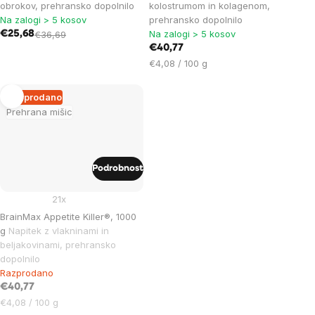
obrokov, prehransko dopolnilo
kolostrumom in kolagenom,
Na zalogi > 5 kosov
prehransko dopolnilo
Na zalogi > 5 kosov
€25,68
€36,69
€40,77
Cena
€4,08 / 100 g
na
enoto:
Razprodano
Prehrana mišic
Podrobnost
21x
BrainMax Appetite Killer®, 1000
g
Napitek z vlakninami in
beljakovinami, prehransko
dopolnilo
Razprodano
€40,77
Cena
€4,08 / 100 g