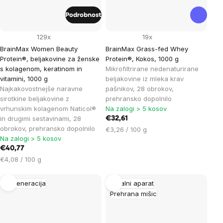
Podrobnost
129x
19x
BrainMax Women Beauty
BrainMax Grass-fed Whey
Protein®, beljakovine za ženske
Protein®, Kokos, 1000 g
s kolagenom, keratinom in
Mikrofiltrirane nedenaturirane
vitamini, 1000 g
beljakovine iz mleka krav
Najkakovostnejše naravne
pašnikov, 28 obrokov,
sirotkine beljakovine z
prehransko dopolnilo
vrhunskim kolagenom Naticol®
Na zalogi > 5 kosov
in drugimi sestavinami, 28
€32,61
obrokov, prehransko dopolnilo
Cena
€3,26 / 100 g
Na zalogi > 5 kosov
na
€40,77
enoto:
Cena
€4,08 / 100 g
na
enoto:
Regeneracija
Gibalni aparat
Prehrana mišic