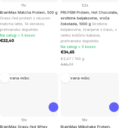
11x
52x
BrainMax Matcha Protein, 500 g
PRUYEM Protein, Hot Chocolate,
Grass-fed protein z okusom
sirotkine beljakovine, vroča
matcha latte, 14 obrokov,
čokolada, 1000 g
Sirotkine
prehransko dopolnilo
beljakovine, hranjene s travo, z
Na zalogi > 5 kosov
veliko količino kakava,
prehransko dopolnilo
€22,40
Na zalogi > 5 kosov
€34,65
Cena
€3,47 / 100 g
na
€40,77
enoto:
Prehrana mišic
Prehrana mišic
10x
18x
BrainMax Grass-fed Whey
BrainMax Milkshake Protein,