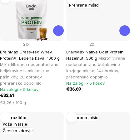
Prehrana mišic
21x
2x
BrainMax Grass-fed Whey
BrainMax Native Goat Protein,
Protein®, Ledena kava, 1000 g
Hazelnut, 500 g
Mikrofiltrirane
Mikrofiltrirane nedenaturirane
nedenaturirane beljakovine
beljakovine iz mleka krav
kozjega mleka, 14 obrokov,
pašnikov, 28 obrokov,
prehransko dopolnilo
prehransko dopolnilo
Na zalogi > 5 kosov
Na zalogi > 5 kosov
€36,69
€32,61
Cena
€3,26 / 100 g
na
enoto:
Več različic
Prehrana mišic
Koža in lasje
Žensko zdravje