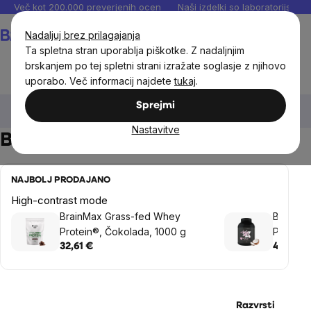
Preskoči
Več kot 200.000 preverjenih ocen
Naši izdelki so laboratorijsko te
na
Košarica
Nadaljuj brez prilagajanja
vsebino
Ta spletna stran uporablja piškotke. Z nadaljnjim
brskanjem po tej spletni strani izražate soglasje z njihovo
uporabo. Več informacij najdete
tukaj
.
Prehranska dopolnila in prehrana
Športna prehrana
Sprejmi
Beljakovine
Nastavitve
Beljakovine - preusmeritev
NAJBOLJ PRODAJANO
High-contrast mode
BrainMax Grass-fed Whey
BrainM
Protein®, Čokolada, 1000 g
Protein
s kolag
32,61 €
40,77 €
vitamini
Razvrsti