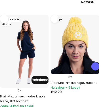
Razvrsti
List
Več različic
Akcija
Akcija
of
products
0x
Podrobnost
BrainMax zimska kapa, rumena
Na zalogi > 5 kosov
0x
€12,20
BrainMax unisex modre kratke
hlače, BIO bombaž
Zadnji 4 kosi na zalogi