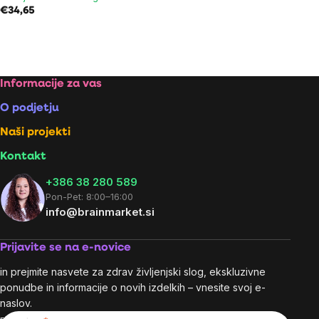
€34,65
Listing
controls
Footer
Informacije za vas
O podjetju
Naši projekti
Kontakt
+386 38 280 589
Pon-Pet: 8:00–16:00
info@brainmarket.si
Prijavite se na e-novice
in prejmite nasvete za zdrav življenjski slog, ekskluzivne
ponudbe in informacije o novih izdelkih – vnesite svoj e-
naslov.