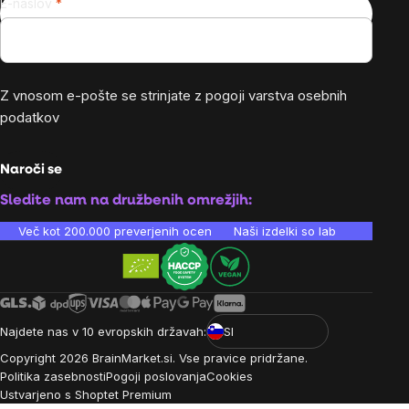
E-naslov
Z vnosom e-pošte se strinjate z
pogoji varstva osebnih
podatkov
Naroči se
Sledite nam na družbenih omrežjih:
Več kot 200.000 preverjenih ocen
Naši izdelki so laboratorijsko te
Najdete nas v 10 evropskih državah:
SI
Copyright
2026
BrainMarket.si. Vse pravice pridržane.
Politika zasebnosti
Pogoji poslovanja
Cookies
Ustvarjeno s Shoptet Premium