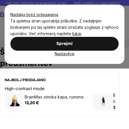
Preskoči
Več kot 200.000 preverjenih ocen
Naši izdelki so laboratorijsko te
na
Košarica
Nadaljuj brez prilagajanja
vsebino
Ta spletna stran uporablja piškotke. Z nadaljnjim
brskanjem po tej spletni strani izražate soglasje z njihovo
uporabo. Več informacij najdete
tukaj
.
Ženske
Športna oblačila za ženske
Sprejmi
Športna oblačila za ženske -
Nastavitve
preusmeritev
NAJBOLJ PRODAJANO
High-contrast mode
BrainMa
BrainMax zimska kapa, rumena
hlače, 
12,20 €
34,65 €