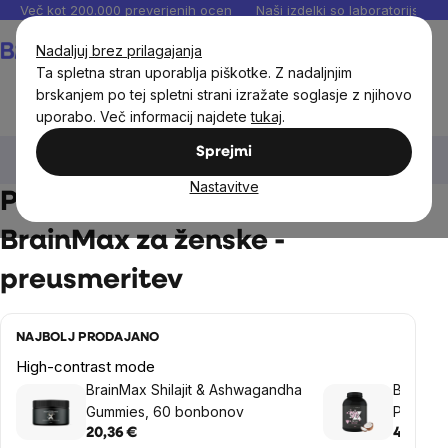
Preskoči
Več kot 200.000 preverjenih ocen
Naši izdelki so laboratorijsko te
na
Košarica
Nadaljuj brez prilagajanja
vsebino
Ta spletna stran uporablja piškotke. Z nadaljnjim
brskanjem po tej spletni strani izražate soglasje z njihovo
uporabo. Več informacij najdete
tukaj
.
BrainMax®
BrainMax za ženske
Prehranska dopolnila
Sprejmi
BrainMax za ženske
Nastavitve
Prehranska dopolnila
BrainMax za ženske -
preusmeritev
NAJBOLJ PRODAJANO
High-contrast mode
BrainMax Shilajit & Ashwagandha
BrainM
Gummies, 60 bonbonov
Protein
s kolag
20,36 €
40,77 €