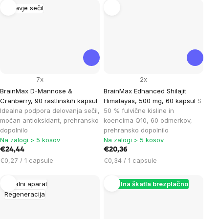
enoto:
Zdravje sečil
7x
2x
BrainMax D-Mannose &
BrainMax Edhanced Shilajit
Cranberry, 90 rastlinskih kapsul
Himalayas, 500 mg, 60 kapsul
S
Idealna podpora delovanja sečil,
50 % fulvične kisline in
močan antioksidant, prehransko
koencima Q10, 60 odmerkov,
dopolnilo
prehransko dopolnilo
Na zalogi > 5 kosov
Na zalogi > 5 kosov
€24,44
€20,36
Cena
Cena
€0,27 / 1 capsule
€0,34 / 1 capsule
na
na
enoto:
enoto:
Gibalni aparat
Darilna škatla brezplačno
Regeneracija