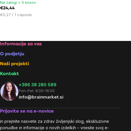
Na zalogi > 5 kosov
€24,44
Cena
€0,27 / 1 capsule
na
enoto:
Listing
controls
Footer
Informacije za vas
O podjetju
Naši projekti
Kontakt
+386 38 280 589
Pon-Pet: 8:00–16:00
info@brainmarket.si
Prijavite se na e-novice
in prejmite nasvete za zdrav življenjski slog, ekskluzivne
ponudbe in informacije o novih izdelkih – vnesite svoj e-