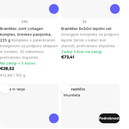
24x
2x
BrainMax Joint collagen
BrainMax Božični lepotni set
komplex, breskev-pasijonka,
Sinergijski kompleks za podporo
225 g
Kompleks s patentiranim
lepote žensk v kateri koli
kolagenom za podporo sklepom
starosti, prehransko dopolnilo
in kostem, 30 odmerkov,
Zadnji 3 kosi na zalogi
prehransko dopolnilo
€73,41
Na zalogi > 5 kosov
€28,52
Cena
€12,68 / 100 g
na
enoto:
Koža in lasje
Več različic
Imuniteta
Podrobnost