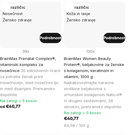
enoto:
Več različic
Več različic
Nosečnost
Koža in lasje
Žensko zdravje
Žensko zdravje
Podrobnost
Podrobnost
39x
130x
BrainMax Prenatal Complex®,
BrainMax Women Beauty
vitaminski kompleks za
Protein®, beljakovine za ženske
nosečnice
30 edinstvenih hranil
s kolagenom, keratinom in
za potrebe žensk pred
vitamini, 1000 g
nosečnostjo, med nosečnos.tjo
Najkakovostnejše naravne
in med dojenjem. Prehransko
sirotkine beljakovine z
dopolnilo
vrhunskim kolagenom Naticol®
Na zalogi > 5 kosov
in drugimi sestavinami, 28
obrokov, prehransko dopolnilo
€40,77
od
Na zalogi > 5 kosov
€40,77
Cena
€4,08 / 100 g
na