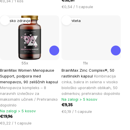
Cena
€32,61
€0,34 / 1 kos
na
Cena
€0,54 / 1 capsule
enoto:
na
enoto:
Žensko zdravje
Imuniteta
55x
11x
BrainMax Women Menopause
BrainMax Zinc Complex®, 50
Support, podpora med
rastlinskih kapsul
Kombinacija
menopavzo, 90 zeliščnih kapsul
cinka, bakra in selena v visoko
Menopavza kompleks – 8
biološko uporabnih oblikah, 50
naravnih izvlečkov za
odmerkov, prehransko dopolnilo
maksimalni učinek / Prehransko
Na zalogi > 5 kosov
dopolnilo
€9,35
Na zalogi > 5 kosov
Cena
€0,19 / 1 capsule
€19,96
na
Cena
enoto:
€0,22 / 1 capsule
na