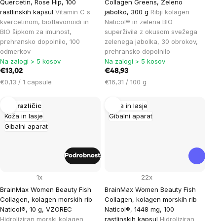
Quercetin, Rose Hip, 100
Collagen Greens, Zeleno
rastlinskih kapsul
Vitamin C s
jabolko, 300 g
Ribji kolagen
kvercetinom, bioflavonoidi in
Naticol® in zelena BIO
BIO šipkom za imunost,
superživila z okusom svežega
prehransko dopolnilo, 100
zelenega jabolka, 30 obrokov,
odmerkov
prehransko dopolnilo
Na zalogi > 5 kosov
Na zalogi > 5 kosov
€13,02
€48,93
Cena
Cena
€0,13 / 1 capsule
€16,31 / 100 g
na
na
enoto:
enoto:
Več različic
Koža in lasje
Koža in lasje
Gibalni aparat
Gibalni aparat
Podrobnost
1x
22x
BrainMax Women Beauty Fish
BrainMax Women Beauty Fish
Collagen, kolagen morskih rib
Collagen, kolagen morskih rib
Naticol®, 10 g, VZOREC
Naticol®, 1448 mg, 100
Hidroliziran morski kolagen
rastlinskih kapsul
Hidroliziran