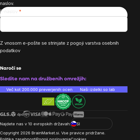
naslov.
E-naslov
Z vnosom e-pošte se strinjate z
pogoji varstva osebnih
podatkov
Naroči se
Sledite nam na družbenih omrežjih:
Več kot 200.000 preverjenih ocen
Naši izdelki so laboratorijsko te
Najdete nas v 10 evropskih državah:
SI
Copyright
2026
BrainMarket.si. Vse pravice pridržane.
Politika zasebnosti
Pogoji poslovanja
Cookies