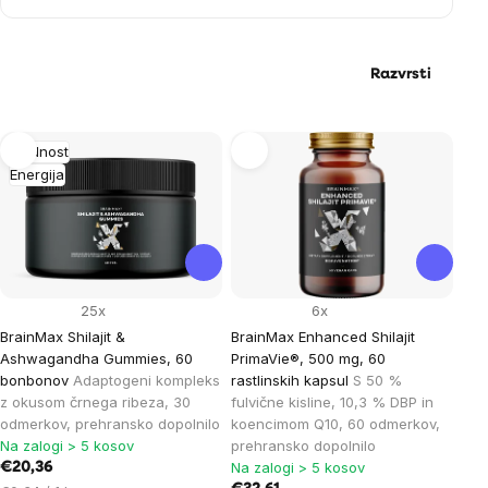
vitamini
Razvrsti
List
Plodnost
Energija
of
products
25x
6x
BrainMax Shilajit &
BrainMax Enhanced Shilajit
Ashwagandha Gummies, 60
PrimaVie®, 500 mg, 60
bonbonov
Adaptogeni kompleks
rastlinskih kapsul
S 50 %
z okusom črnega ribeza, 30
fulvične kisline, 10,3 % DBP in
odmerkov, prehransko dopolnilo
koencimom Q10, 60 odmerkov,
Na zalogi > 5 kosov
prehransko dopolnilo
Na zalogi > 5 kosov
€20,36