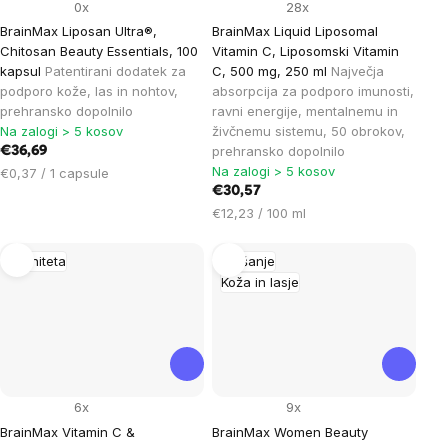
0x
28x
BrainMax Liposan Ultra®,
BrainMax Liquid Liposomal
Chitosan Beauty Essentials, 100
Vitamin C, Liposomski Vitamin
kapsul
Patentirani dodatek za
C, 500 mg, 250 ml
Največja
podporo kože, las in nohtov,
absorpcija za podporo imunosti,
prehransko dopolnilo
ravni energije, mentalnemu in
Na zalogi > 5 kosov
živčnemu sistemu, 50 obrokov,
prehransko dopolnilo
€36,69
Na zalogi > 5 kosov
Cena
€0,37 / 1 capsule
na
€30,57
enoto:
Cena
€12,23 / 100 ml
na
enoto:
Imuniteta
Hujšanje
Koža in lasje
6x
9x
BrainMax Vitamin C &
BrainMax Women Beauty