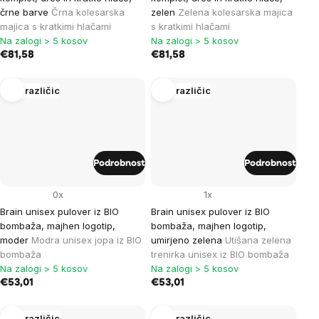
črne barve
Črna kolesarska
zelen
Zelena kolesarska majica
majica s kratkimi hlačami
s kratkimi hlačami
Na zalogi > 5 kosov
Na zalogi > 5 kosov
€81,58
€81,58
Več različic
Več različic
Podrobnost
Podrobnost
0x
1x
Brain unisex pulover iz BIO
Brain unisex pulover iz BIO
bombaža, majhen logotip,
bombaža, majhen logotip,
moder
Modra unisex jopa iz BIO
umirjeno zelena
Utišana zelena
bombaža
trenirka unisex iz BIO bombaža
Na zalogi > 5 kosov
Na zalogi > 5 kosov
€53,01
€53,01
Več različic
Več različic