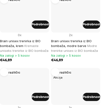
Podrobnost
Podrobnost
0x
2x
Brain unisex trenirka iz BIO
Brain unisex trenirka iz BIO
bombaža, krem
Kremaste
bombaža, modre barve
Modre
uniseks trenirke iz BIO bombaža
trenirke unisex iz BIO bombaža
Na zalogi > 5 kosov
Na zalogi > 5 kosov
€46,89
€46,89
Več različic
Več različic
Akcija
Podrobnost
Podrobnost
1x
1x