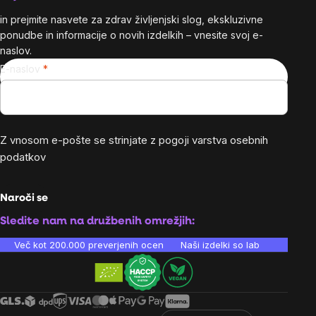
in prejmite nasvete za zdrav življenjski slog, ekskluzivne
ponudbe in informacije o novih izdelkih – vnesite svoj e-
naslov.
E-naslov
Z vnosom e-pošte se strinjate z
pogoji varstva osebnih
podatkov
Naroči se
Sledite nam na družbenih omrežjih:
Več kot 200.000 preverjenih ocen
Naši izdelki so laboratorijsko te