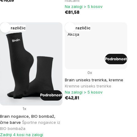
hlačami
€16,28
Na zalogi > 5 kosov
€81,58
Več različic
Več različic
Akcija
Podrobnost
0x
Brain uniseks trenirka, kremne
Kremne uniseks trenirke
Na zalogi > 5 kosov
Podrobnost
€42,81
1x
Brain nogavice, BIO bombaž,
črne barve
Športne nogavice iz
BIO bombaža
Zadnji 4 kosi na zalogi