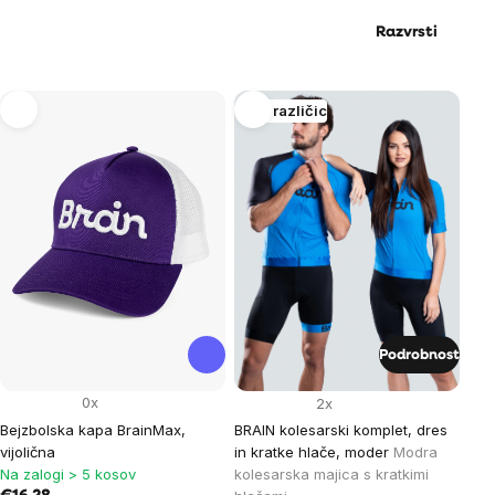
Razvrsti
List
Več različic
of
products
Podrobnost
0x
2x
Bejzbolska kapa BrainMax,
BRAIN kolesarski komplet, dres
vijolična
in kratke hlače, moder
Modra
Na zalogi > 5 kosov
kolesarska majica s kratkimi