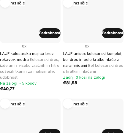
Več različic
Več različic
Podrobnost
Podrobnost
0x
0x
LAUF kolesarska majica brez
LAUF unisex kolesarski komplet,
rokavov, modra
Kolesarski dres,
bel dres in bele kratke hlače z
izdelan iz visoko zračnih in hitro
naramnicami
Bel kolesarski dres
sušečih tkanin za maksimalno
s kratkimi hlačami
udobnost
Zadnji 3 kosi na zalogi
Na zalogi > 5 kosov
€81,58
€40,77
Več različic
Več različic