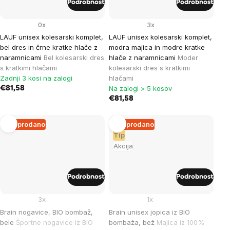
Podrobnost
Podrobnost
0x
3x
LAUF unisex kolesarski komplet,
LAUF unisex kolesarski komplet,
bel dres in črne kratke hlače z
modra majica in modre kratke
naramnicami
Bel kolesarski dres
hlače z naramnicami
Moder
s kratkimi hlačami
kolesarski dres s kratkimi
Zadnji 3 kosi na zalogi
hlačami
Na zalogi > 5 kosov
€81,58
€81,58
Razprodano
Razprodano
Tip
Akcija
Podrobnost
Podrobnost
3x
1x
Brain nogavice, BIO bombaž,
Brain unisex jopica iz BIO
bele
Športne nogavice iz BIO
bombaža, bež
Majica iz 100%