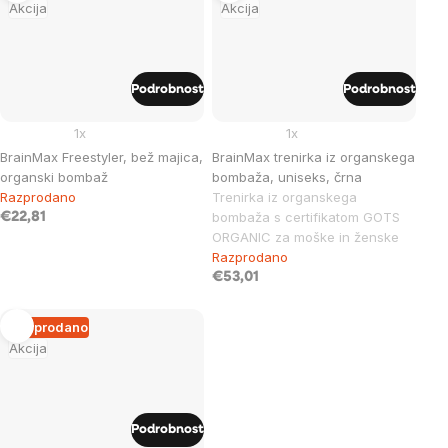
Akcija
Akcija
Podrobnost
Podrobnost
1x
1x
BrainMax Freestyler, bež majica,
BrainMax trenirka iz organskega
organski bombaž
bombaža, uniseks, črna
Razprodano
Trenirka iz organskega
bombaža s certifikatom GOTS
€22,81
ORGANIC za moške in ženske
Razprodano
€53,01
Razprodano
Akcija
Podrobnost