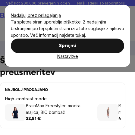
Preskoči
Več kot 200.000 preverjenih ocen
Naši izdelki so laboratorijsko te
na
Košarica
Nadaljuj brez prilagajanja
vsebino
Ta spletna stran uporablja piškotke. Z nadaljnjim
brskanjem po tej spletni strani izražate soglasje z njihovo
uporabo. Več informacij najdete
tukaj
.
BrainMax®
BrainMax za moške
Športna oblačila za
Sprejmi
moške
Nastavitve
Športna oblačila za moške -
preusmeritev
NAJBOLJ PRODAJANO
High-contrast mode
BrainMax Freestyler, modra
BrainMa
majica, BIO bombaž
majica &
22,81 €
48,93 €