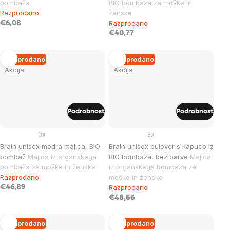
bombaža
BIO bombaža za moške in
Razprodano
ženske
Razprodano
€6,08
€40,77
Razprodano
Razprodano
Akcija
Akcija
Podrobnost
Podrobnost
0x
3x
Brain unisex modra majica, BIO
Brain unisex pulover s kapuco iz
bombaž
Majica iz organskega
BIO bombaža, bež barve
Majica
bombaža za moške in ženske
iz organskega bombaža za
Razprodano
moške in ženske
Razprodano
€46,89
€48,56
Razprodano
Razprodano