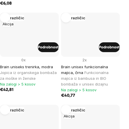
€6,08
Več različic
Več različic
Akcija
Podrobnost
Podrobnost
0x
2x
Brain uniseks trenirka, modra
Brain unisex funkcionalna
Jopica iz organskega bombaža
majica, črna
Funkcionalna
za moške in ženske
majica iz bambusa in BIO
Na zalogi > 5 kosov
bombaža v unisex dizajnu
Na zalogi > 5 kosov
€42,81
€40,77
Več različic
Več različic
Akcija