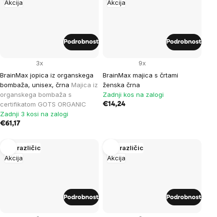
Akcija
Akcija
Podrobnost
Podrobnost
3x
9x
BrainMax jopica iz organskega
BrainMax majica s črtami
bombaža, unisex, črna
Majica iz
ženska črna
organskega bombaža s
Zadnji kos na zalogi
certifikatom GOTS ORGANIC
€14,24
Zadnji 3 kosi na zalogi
€61,17
Več različic
Več različic
Akcija
Akcija
Podrobnost
Podrobnost