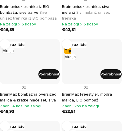
Brain unisex trenirka iz BIO
Brain unisex trenirka, siva
bombaža, sive barve
Sive
melanž
Sivi melanž unisex
unisex trenirka iz BIO bombaža
trenirka
Na zalogi > 5 kosov
Na zalogi > 5 kosov
€46,89
€42,81
Več različic
Več različic
Akcija
Tip
Akcija
Podrobnost
Podrobnost
0x
0x
BrainMax bombažna oversized
BrainMax Freestyler, modra
majica & kratke hlače set, siva
majica, BIO bombaž
Zadnji 4 kosi na zalogi
Zadnji kos na zalogi
€48,93
€22,81
Več različic
Več različic