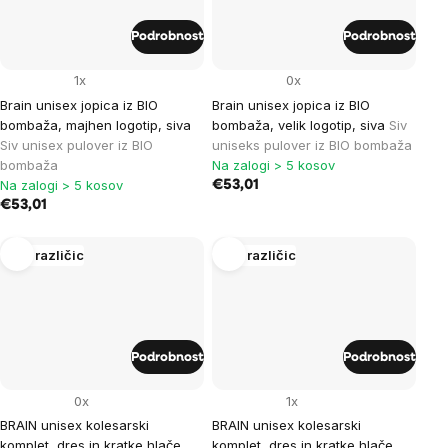
Podrobnost
Podrobnost
1x
0x
Brain unisex jopica iz BIO
Brain unisex jopica iz BIO
bombaža, majhen logotip, siva
bombaža, velik logotip, siva
Siv
Siv unisex pulover iz BIO
uniseks pulover iz BIO bombaža
bombaža
Na zalogi > 5 kosov
Na zalogi > 5 kosov
€53,01
€53,01
Več različic
Več različic
Podrobnost
Podrobnost
0x
1x
BRAIN unisex kolesarski
BRAIN unisex kolesarski
komplet, dres in kratke hlače,
komplet, dres in kratke hlače,