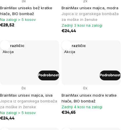
3x
2x
BrainMax uniseks bež kratke
BrainMax unisex majica, modra
hlače, BIO bombaž
Jopica iz organskega bombaža
Na zalogi > 5 kosov
za moške in ženske
Zadnji 3 kosi na zalogi
€28,52
€24,44
Več različic
Več različic
Akcija
Akcija
Podrobnost
Podrobnost
0x
0x
BrainMax unisex majica, siva
BrainMax unisex modre kratke
Jopica iz organskega bombaža
hlače, BIO bombaž
za moške in ženske
Zadnji 4 kosi na zalogi
Na zalogi > 5 kosov
€34,65
€24,44