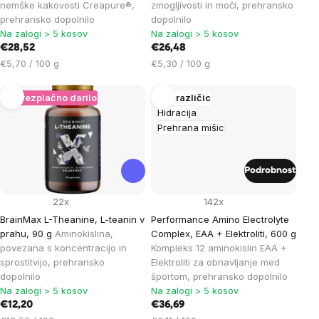
nemške kakovosti Creapure®,
zmogljivosti in moči, prehransko
prehransko dopolnilo
dopolnilo
Na zalogi > 5 kosov
Na zalogi > 5 kosov
€28,52
€26,48
Cena
Cena
€5,70 / 100 g
€5,30 / 100 g
na
na
enoto:
enoto:
+ Brezplačno darilo
Več različic
Hidracija
Prehrana mišic
Podrobnost
22x
142x
BrainMax L-Theanine, L-teanin v
Performance Amino Electrolyte
prahu, 90 g
Aminokislina,
Complex, EAA + Elektroliti, 600 g
povezana s koncentracijo in
Kompleks 12 aminokislin EAA +
sprostitvijo, prehransko
Elektroliti za obnavljanje med
dopolnilo
športom, prehransko dopolnilo
Na zalogi > 5 kosov
Na zalogi > 5 kosov
€12,20
€36,69