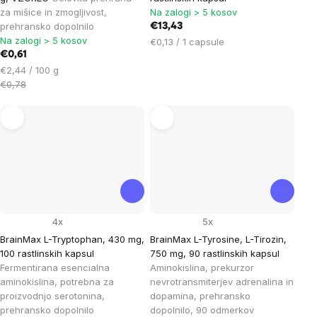
za mišice in zmogljivost,
Na zalogi > 5 kosov
prehransko dopolnilo
€13,43
Na zalogi > 5 kosov
Cena
€0,13 / 1 capsule
€0,61
na
Cena
enoto:
€2,44 / 100 g
na
€0,78
enoto:
4x
5x
BrainMax L-Tryptophan, 430 mg,
BrainMax L-Tyrosine, L-Tirozin,
100 rastlinskih kapsul
750 mg, 90 rastlinskih kapsul
Fermentirana esencialna
Aminokislina, prekurzor
aminokislina, potrebna za
nevrotransmiterjev adrenalina in
proizvodnjo serotonina,
dopamina, prehransko
prehransko dopolnilo
dopolnilo, 90 odmerkov