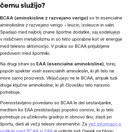
čemu služijo?
BCAA (aminokisline z razvejano verigo)
so tri esencialne
aminokisline z razvejano verigo – leucin, izoleucin in valin.
Spadajo med najbolj znane športne dodatke, saj sodelujejo
v mišičnem metabolizmu in so hitro uporabne kot vir energije
med telesno aktivnostjo. V praksi so BCAA priljubljene
predvsem med športniki.
Na drugi strani so
EAA (esencialne aminokisline)
, torej
popoln spekter vseh esencialnih aminokislin, ki jih telo ne
more samo proizvesti. Vključujejo ne le BCAA, ampak tudi
druge ključne aminokisline, ki jih človeško telo naravno
potrebuje.
Poenostavljeno povedano so BCAA le del sestavljanke,
medtem ko EAA predstavljajo popolno osnovo, ki jo telo
potrebuje za učinkovito gradnjo in obnovo tkiv, zlasti pri
športu, dieti ali večji telesni obremenitvi. Za
več informacij o
razlikah med BCAA in EAA
si oglejte naš članek na blogu.