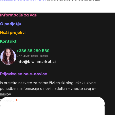
Footer
Informacije za vas
O podjetju
Naši projekti
Kontakt
+386 38 280 589
Pon-Pet: 8:00–16:00
info@brainmarket.si
Prijavite se na e-novice
in prejmite nasvete za zdrav življenjski slog, ekskluzivne
ponudbe in informacije o novih izdelkih – vnesite svoj e-
naslov.
E-naslov