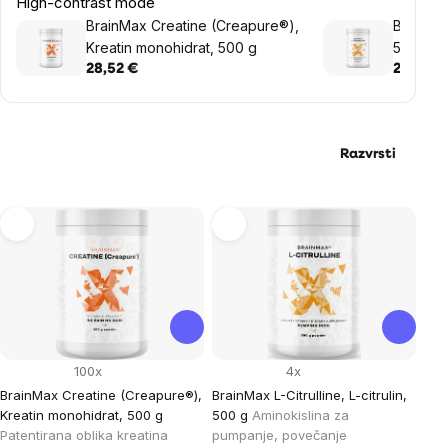
High-contrast mode
BrainMax Creatine (Creapure®),
BrainMax 
Kreatin monohidrat, 500 g
500 g
28,52 €
26,48 €
Razvrsti
List
of
products
100x
4x
BrainMax Creatine (Creapure®),
BrainMax L-Citrulline, L-citrulin,
Kreatin monohidrat, 500 g
500 g
Aminokislina za
Patentirana oblika kreatina
pumpanje, povečanje