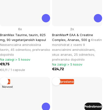
6x
2x
BrainMax Taurine, taurin, 825
BrainMax® EAA & Creatine
mg, 90 vegetarijanskih kapsul
Complex, Ananas, 500 g
Kreatin
Neesencialna aminokislina
monohidrat z vsemi 9
tavrin, 45 odmerkov, prehransko
esencialnimi aminokislinami,
dopolnilo
okus ananas, 25 odmerkov,
Na zalogi > 5 kosov
prehransko dopolnilo
Na zalogi > 5 kosov
€9,75
Cena
€24,72
€0,11 / 1 capsule
na
enoto:
–6 %
Razprodano
Novost
Podrobnost