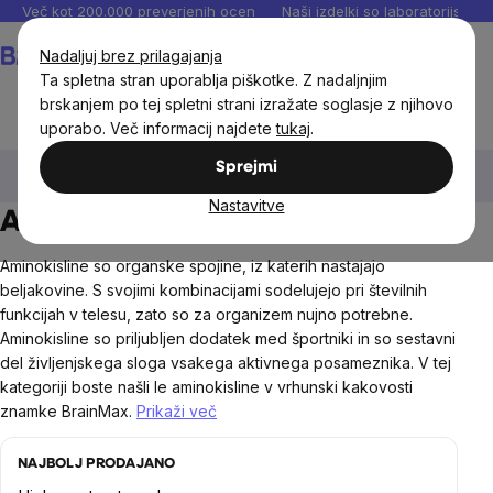
Preskoči
Več kot 200.000 preverjenih ocen
Naši izdelki so laboratorijsko te
na
Košarica
Nadaljuj brez prilagajanja
vsebino
Ta spletna stran uporablja piškotke. Z nadaljnjim
brskanjem po tej spletni strani izražate soglasje z njihovo
uporabo. Več informacij najdete
tukaj
.
BrainMax®
BrainMax® prehranska dopolnila
Sprejmi
Aminokisline
Nastavitve
Aminokisline BrainMax®
Aminokisline so organske spojine, iz katerih nastajajo
beljakovine. S svojimi kombinacijami sodelujejo pri številnih
funkcijah v telesu, zato so za organizem nujno potrebne.
Aminokisline so priljubljen dodatek med športniki in so sestavni
del življenjskega sloga vsakega aktivnega posameznika. V tej
kategoriji boste našli le aminokisline v vrhunski kakovosti
znamke BrainMax.
Prikaži več
NAJBOLJ PRODAJANO