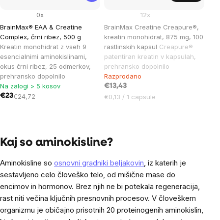
0x
12x
BrainMax® EAA & Creatine
BrainMax Creatine Creapure®,
Complex, črni ribez, 500 g
kreatin monohidrat, 875 mg, 100
Kreatin monohidrat z vseh 9
rastlinskih kapsul
Creapure®
esencialnimi aminokislinami,
patentiran kreatin v kapsulah,
okus črni ribez, 25 odmerkov,
prehransko dopolnilo
prehransko dopolnilo
Razprodano
Na zalogi > 5 kosov
€13,43
€23
€24,72
Cena
€0,13 / 1 capsule
na
enoto:
Listing
controls
Kaj so aminokisline?
Aminokisline so
osnovni gradniki beljakovin
, iz katerih je
sestavljeno celo človeško telo, od mišične mase do
encimov in hormonov. Brez njih ne bi potekala regeneracija,
rast niti večina ključnih presnovnih procesov. V človeškem
organizmu je običajno prisotnih 20 proteinogenih aminokislin,