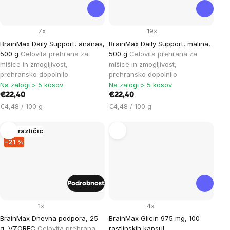
7x
19x
BrainMax Daily Support, ananas,
BrainMax Daily Support, malina,
500 g
Celovita prehrana za
500 g
Celovita prehrana za
mišice in zmogljivost,
mišice in zmogljivost,
prehransko dopolnilo
prehransko dopolnilo
Na zalogi > 5 kosov
Na zalogi > 5 kosov
€22,40
€22,40
Cena
Cena
€4,48 / 100 g
€4,48 / 100 g
na
na
enoto:
enoto:
Več različic
–21 %
Podrobnost
1x
4x
BrainMax Dnevna podpora, 25
BrainMax Glicin 975 mg, 100
g, VZOREC
Celovita prehrana
rastlinskih kapsul