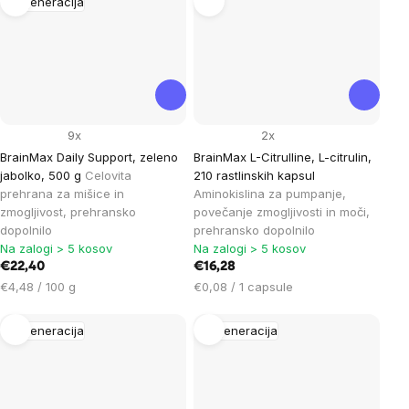
Regeneracija
9x
2x
BrainMax Daily Support, zeleno
BrainMax L-Citrulline, L-citrulin,
jabolko, 500 g
Celovita
210 rastlinskih kapsul
prehrana za mišice in
Aminokislina za pumpanje,
zmogljivost, prehransko
povečanje zmogljivosti in moči,
dopolnilo
prehransko dopolnilo
Na zalogi > 5 kosov
Na zalogi > 5 kosov
€22,40
€16,28
Cena
Cena
€4,48 / 100 g
€0,08 / 1 capsule
na
na
enoto:
enoto:
Regeneracija
Regeneracija