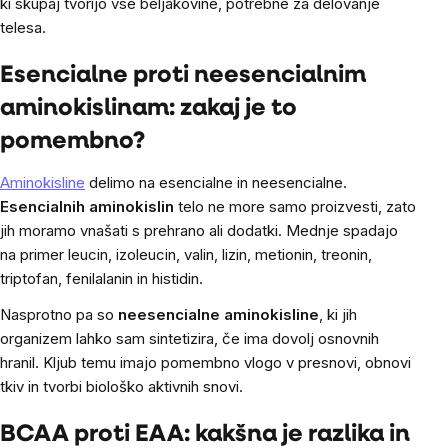
ki skupaj tvorijo vse beljakovine, potrebne za delovanje
telesa.
Esencialne proti neesencialnim
aminokislinam: zakaj je to
pomembno?
Aminokisline
delimo na esencialne in neesencialne.
Esencialnih aminokislin
telo ne more samo proizvesti, zato
jih moramo vnašati s prehrano ali dodatki. Mednje spadajo
na primer leucin, izoleucin, valin, lizin, metionin, treonin,
triptofan, fenilalanin in histidin.
Nasprotno pa so
neesencialne aminokisline
, ki jih
organizem lahko sam sintetizira, če ima dovolj osnovnih
hranil. Kljub temu imajo pomembno vlogo v presnovi, obnovi
tkiv in tvorbi biološko aktivnih snovi.
BCAA proti EAA: kakšna je razlika in