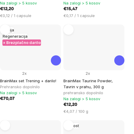
Na zalogi > 5 kosov
Na zalogi > 5 kosov
€12,20
€15,47
Cena
Cena
€0,12 / 1 capsule
€0,17 / 1 capsule
na
na
enoto:
enoto:
Akcija
Regeneracija
+ Brezplačno darilo
2x
2x
BrainMax set Trening + darilo!
BrainMax Taurine Powder,
Prehransko dopolnilo
Tavrin v prahu, 300 g
Na zalogi > 5 kosov
prehransko dopolnilo
Na zalogi > 5 kosov
€70,07
€12,20
Cena
€4,07 / 100 g
na
enoto:
Novost