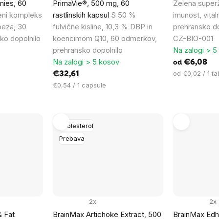
ies, 60
PrimaVie®, 500 mg, 60
Zelena superži
ni kompleks
rastlinskih kapsul
S 50 %
imunost, vita
beza, 30
fulvične kisline, 10,3 % DBP in
prehransko dop
ko dopolnilo
koencimom Q10, 60 odmerkov,
CZ-BIO-001
prehransko dopolnilo
Na zalogi > 5
Na zalogi > 5 kosov
€6,08
od
Cena
od €0,02 / 1 ta
€32,61
na
Cena
€0,54 / 1 capsule
enoto:
na
enoto:
Kholesterol
Prebava
2x
2x
& Fat
BrainMax Artichoke Extract, 500
BrainMax Edha