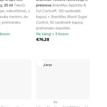
y, 30 ml
Tekoči
presnova
BrainMax Appetite &
aje, mikrofiltriran, z
Fat Control®, 120 rastlinskih
anuka medom, do
kapsul + BrainMax Blood Sugar
, prehransko
Control, 90 rastlinskih kapsul,
prehransko dopolnilo
 kosov
Na zalogi > 5 kosov
€76,28
Hujšanje
0x