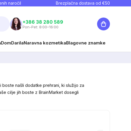
nih naročil
Brezplačna dostava od €
50
Košarica
+386 38 280 589
Pon-Pet: 8:00–16:00
a
Dom
Darila
Naravna kozmetika
Blagovne znamke
oste našli dodatke prehrani, ki služijo za
še cilje jih boste z BrainMarket dosegli