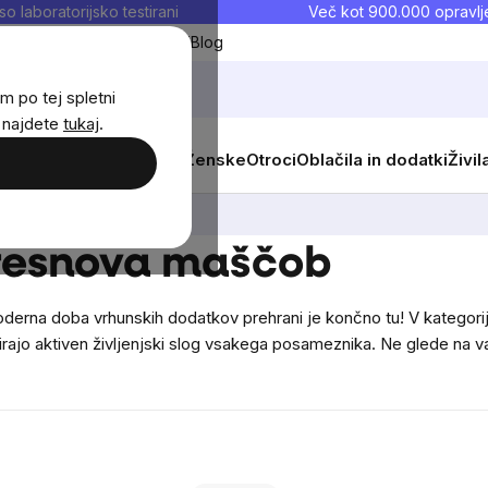
so laboratorijsko testirani
Več kot 900.000 opravlje
Moji priljubljeni
Blog
m po tej spletni
j najdete
tukaj
.
 prehrana
Novosti
Moški
Ženske
Otroci
Oblačila in dodatki
Živil
presnova maščob
rna doba vrhunskih dodatkov prehrani je končno tu! V kategoriji b
irajo aktiven življenjski slog vsakega posameznika. Ne glede na va