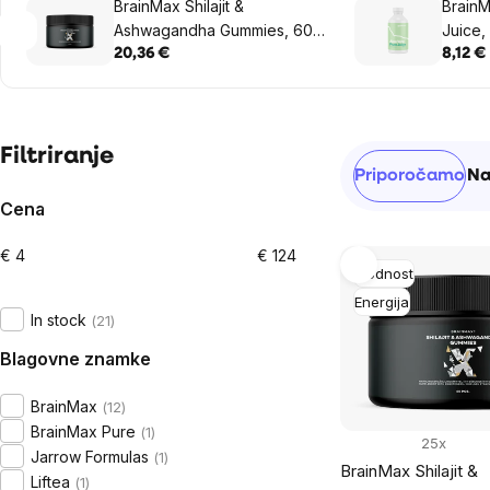
BrainMax Shilajit &
BrainM
Ashwagandha Gummies, 60
Juice,
bonbonov
20,36 €
8,12 €
Sidebar
Filtriranje
Razvrščanj
Priporočamo
Na
izdelkov
Cena
€
4
€
124
List
Plodnost
of
Energija
In stock
21
products
Blagovne znamke
BrainMax
12
BrainMax Pure
1
25x
Jarrow Formulas
1
BrainMax Shilajit &
Liftea
1