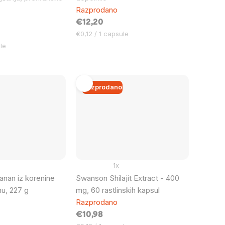
Razprodano
€12,20
Cena
€0,12 / 1 capsule
na
le
enoto:
Razprodano
1x
an iz korenine
Swanson Shilajit Extract - 400
hu, 227 g
mg, 60 rastlinskih kapsul
Razprodano
€10,98