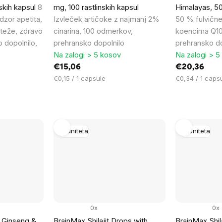
nskih kapsul
8
mg, 100 rastlinskih kapsul
Himalayas, 5
dzor apetita,
Izvleček artičoke z najmanj 2%
50 % fulvične 
teže, zdravo
cinarina, 100 odmerkov,
koencima Q10
 dopolnilo,
prehransko dopolnilo
prehransko do
Na zalogi > 5 kosov
Na zalogi > 5
€15,06
€20,36
Cena
Cena
€0,15 / 1 capsule
€0,34 / 1 caps
na
na
enoto:
enoto:
Imuniteta
Imuniteta
0x
0x
 Ginseng &
BrainMax Shilajit Drops with
BrainMax Shil