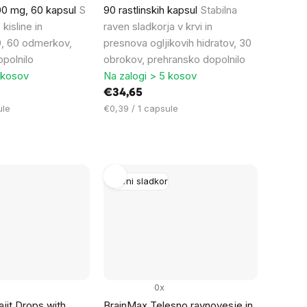
00 mg, 60 kapsul
S
90 rastlinskih kapsul
Stabilna
kisline in
raven sladkorja v krvi in ​​
, 60 odmerkov,
presnova ogljikovih hidratov, 30
polnilo
obrokov, prehransko dopolnilo
 kosov
Na zalogi > 5 kosov
€34,65
Cena
ule
€0,39 / 1 capsule
na
enoto:
Krvni sladkor
0x
ajit Drops with
BrainMax Telesno ravnovesje in