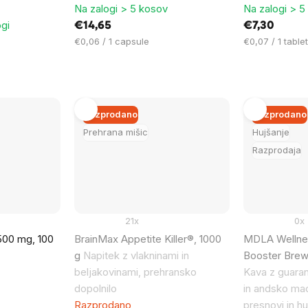
Na zalogi > 5 kosov
Na zalogi > 5
ogi
€14,65
€7,30
Cena
Cena
€0,06 / 1 capsule
€0,07 / 1 tablet
na
na
enoto:
enoto:
Razprodano
Razprodano
Prehrana mišic
Hujšanje
Razprodaja
21x
0x
500 mg, 100
BrainMax Appetite Killer®, 1000
MDLA Wellne
g
Napitek z vlakninami in
Booster Brew
beljakovinami, prehransko
Kava z guara
dopolnilo
in andsko ma
Razprodano
presnovi in ​​