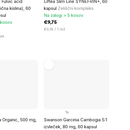
t Fulvic acid
Liftea Slim Line SYNEFRIN+, 60
čna kislina), 60
kapsul
Zeliščni kompleks
psul
Na zalogi > 5 kosov
 kosov
€9,75
Cena
€0,16 / 1 m2
na
ule
enoto:
1x
a Organic, 500 mg,
Swanson Garcinia Cambogia 5:1
izvleček, 80 mg, 60 kapsul