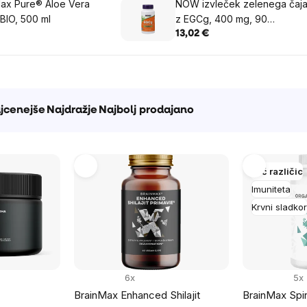
ax Pure® Aloe Vera
NOW izvleček zelenega čaj
 BIO, 500 ml
z EGCg, 400 mg, 90
vegetarijanskih kapsul
13,02 €
e
jcenejše
Najdražje
Najbolj prodajano
Več različic
Imuniteta
Krvni sladkor
6x
5x
BrainMax Enhanced Shilajit
BrainMax Spiru