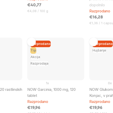
dopolnilo
€40,77
Cena
Razprodano
€4,08 / 100 g
na
€16,28
enoto:
Cena
€1,36 / 1 capsu
na
enoto:
Razprodano
Razprodano
Tip
Hujšanje
Akcija
Razprodaja
1x
0x
0 rastlinskih
NOW Garcinia, 1000 mg, 120
NOW Glukoman
tablet
Konjac, v pra
Razprodano
Razprodano
€19,96
€19,96