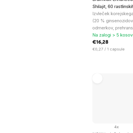
Shilajit, 60 rastlinsk
Izvleček korejskeg
(20 % ginsenozidov) 
odmerkov, prehrans
Na zalogi > 5 kosov
€16,28
Cena
€0,27 / 1 capsule
na
enoto:
4x