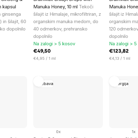
ih kapsul
Manuka Honey, 10 ml
Tekoči
Manuka Hone
a ginsenga
šilajit iz Himalaje, mikrofiltriran, z
šilajit iz Himal
in šilajit, 60
organskim manuka medom, do
organskim m
ko dopolnilo
40 odmerkov, prehransko
120 odmerkov
dopolnilo
dopolnilo
Na zalogi > 5 kosov
Na zalogi > 5
€49,50
€123,82
Cena
Cena
€4,95 / 1 ml
€4,13 / 1 ml
na
na
enoto:
enoto:
Prebava
Energija
0x
1x