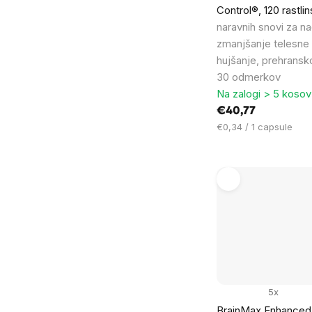
Control®, 120 rastli
naravnih snovi za na
zmanjšanje telesne 
hujšanje, prehransko
30 odmerkov
Na zalogi > 5 kosov
€40,77
Cena
€0,34 / 1 capsule
na
enoto:
5x
BrainMax Enhanced