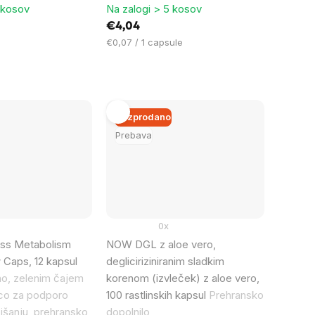
 kosov
Na zalogi > 5 kosov
€4,04
Cena
€0,07 / 1 capsule
na
enoto:
Razprodano
Prebava
0x
ss Metabolism
NOW DGL z aloe vero,
 Caps, 12 kapsul
degliciriziniranim sladkim
no, zelenim čajem
korenom (izvleček) z aloe vero,
co za podporo
100 rastlinskih kapsul
Prehransko
hujšanju, prehransko
dopolnilo