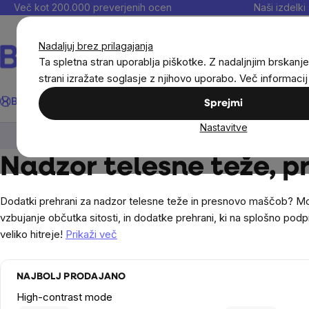
Preskoči
Več kot 200.000 preverjenih ocen
Naši izdelki 
na
vsebino
Nadaljuj brez prilagajanja
Ta spletna stran uporablja piškotke. Z nadaljnjim brskanje
strani izražate soglasje z njihovo uporabo. Več informaci
Išči
BrainMax®
Poletje
Prihrani
Cilji
Prehranska dopolnila in
Sprejmi
Nastavitve
Cilji
Telesna teža
Nadzor telesne teže, 
Dodatki prehrani za nadzor telesne teže in presnovo maščob? Mode
vzbujanje občutka sitosti, in dodatke prehrani, ki na splošno podp
veliko hitreje!
Prikaži več
NAJBOLJ PRODAJANO
High-contrast mode