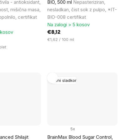
vila - antioksidant,
BIO, 500 ml
Nepasteriziran,
lnost, mišična masa,
nesladkan, čist sok z pulpo, *IT-
olnilo, certifikat
BIO-008 certifikat
Na zalogi > 5 kosov
 kosov
€8,12
Cena
€1,62 / 100 ml
na
blet
enoto:
Krvni sladkor
5x
nced Shilajit
BrainMax Blood Sugar Control,