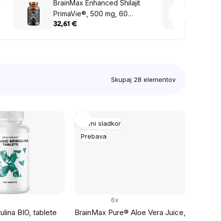
a
BrainMax Enhanced Shilajit
Brain
PrimaVie®, 500 mg, 60
Contro
rastlinskih kapsul
kapsu
32,61 €
40,77
Skupaj
28
elementov
Krvni sladkor
Prebava
6x
lina BIO, tablete
BrainMax Pure® Aloe Vera Juice,