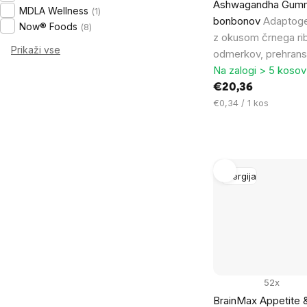
Ashwagandha Gumm
MDLA Wellness
1
bonbonov
Adaptoge
Now® Foods
8
z okusom črnega ri
Prikaži vse
odmerkov, prehrans
Na zalogi > 5 kosov
€20,36
Cena
€0,34 / 1 kos
na
enoto:
Energija
52x
BrainMax Appetite 