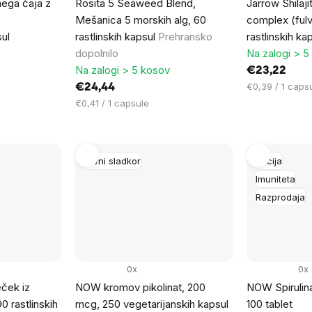
ega čaja z
Rosita 5 Seaweed Blend,
Jarrow Shilaji
Mešanica 5 morskih alg, 60
complex (fulvi
sul
rastlinskih kapsul
Prehransko
rastlinskih ka
dopolnilo
Na zalogi > 5
Na zalogi > 5 kosov
€23,22
Cena
€0,39 / 1 caps
€24,44
na
Cena
€0,41 / 1 capsule
enoto:
na
enoto:
Krvni sladkor
Akcija
Imuniteta
Razprodaja
0x
0x
ček iz
NOW kromov pikolinat, 200
NOW Spirulin
0 rastlinskih
mcg, 250 vegetarijanskih kapsul
100 tablet