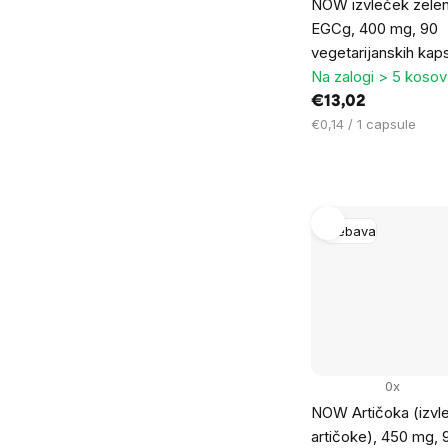
NOW izvleček zelen
EGCg, 400 mg, 90
vegetarijanskih kap
Na zalogi > 5 kosov
€13,02
Cena
€0,14 / 1 capsule
na
enoto:
Prebava
0x
NOW Artičoka (izvle
artičoke), 450 mg, 9