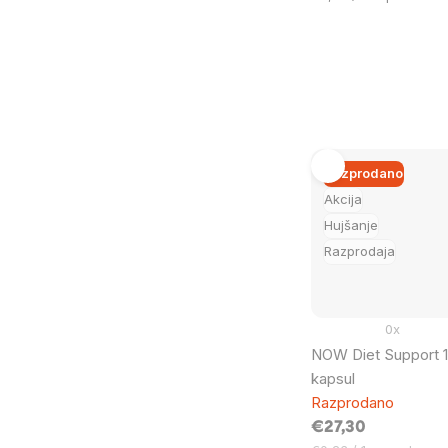
na
enoto:
Razprodano
Akcija
Hujšanje
Razprodaja
0x
NOW Diet Support 12
kapsul
Razprodano
€27,30