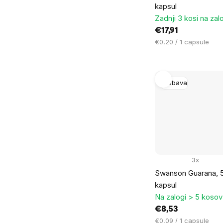
kapsul
Zadnji 3 kosi na zal
€17,91
Cena
€0,20 / 1 capsule
na
enoto:
Prebava
3x
Swanson Guarana, 
kapsul
Na zalogi > 5 kosov
€8,53
Cena
€0,09 / 1 capsule