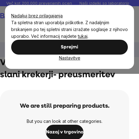
Preskoči
Več kot 200.000 preverjenih ocen
Naši izdelki so laboratorijsko te
na
Košarica
Nadaljuj brez prilagajanja
vsebino
Ta spletna stran uporablja piškotke. Z nadaljnjim
brskanjem po tej spletni strani izražate soglasje z njihovo
uporabo. Več informacij najdete
tukaj
.
Živila
Sladke prigrizke in slani krekerji
Veganski sladki
Sprejmi
prigrizki in slani krekerji
Nastavitve
Veganski sladki prigrizki in
slani krekerji- preusmeritev
We are still preparing products.
But you can look at other categories.
Nazaj v trgovino