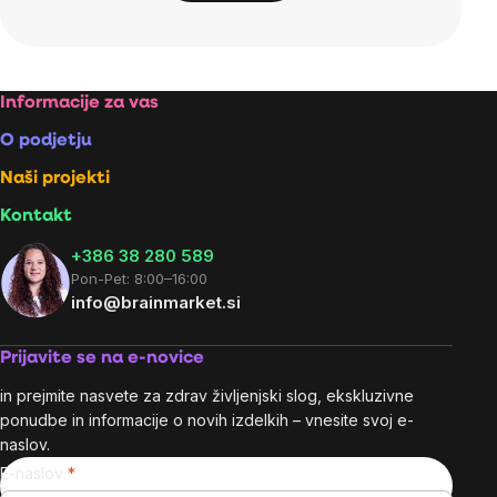
Footer
Informacije za vas
O podjetju
Naši projekti
Kontakt
+386 38 280 589
Pon-Pet: 8:00–16:00
info@brainmarket.si
Prijavite se na e-novice
in prejmite nasvete za zdrav življenjski slog, ekskluzivne
ponudbe in informacije o novih izdelkih – vnesite svoj e-
naslov.
E-naslov