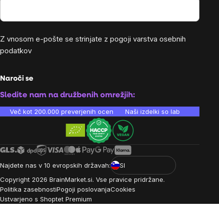
Z vnosom e-pošte se strinjate z
pogoji varstva osebnih
podatkov
Naroči se
Sledite nam na družbenih omrežjih:
Več kot 200.000 preverjenih ocen
Naši izdelki so laboratorijsko te
Najdete nas v 10 evropskih državah:
SI
Copyright
2026
BrainMarket.si. Vse pravice pridržane.
Politika zasebnosti
Pogoji poslovanja
Cookies
Ustvarjeno s Shoptet Premium