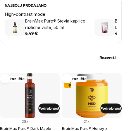
NAJBOLJ PRODAJANO
High-contrast mode
BrainMax Pure® Stevia kapljice,
BrainMa
različne vrste, 50 ml
Dragon F
fruit, 45
6,49 €
4,04 €
Razvrsti
List
Več različic
Več različic
Tip
of
products
Podrobnost
Podrobnost
28x
21x
BrainMax Pure® Dark Maple
BrainMax Pure® Honey z