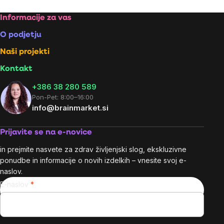
Footer
Informacije za vas
O podjetju
Naši projekti
Kontakt
+386 38 280 589
Pon-Pet: 8:00–16:00
info@brainmarket.si
Prijavite se na e-novice
in prejmite nasvete za zdrav življenjski slog, ekskluzivne
ponudbe in informacije o novih izdelkih – vnesite svoj e-
naslov.
E-naslov