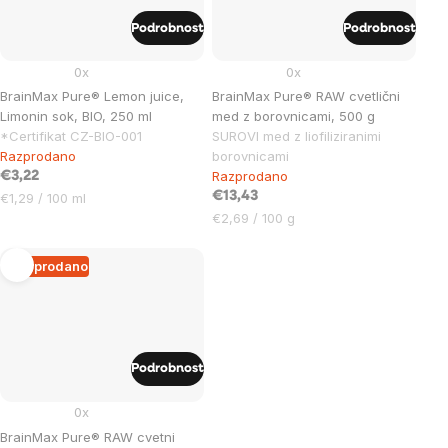
Podrobnost
Podrobnost
0x
0x
BrainMax Pure® Lemon juice,
BrainMax Pure® RAW cvetlični
Limonin sok, BIO, 250 ml
med z borovnicami, 500 g
*Certifikat CZ-BIO-001
SUROVI med z liofiliziranimi
Razprodano
borovnicami
Razprodano
€3,22
Cena
€13,43
€1,29 / 100 ml
na
Cena
€2,69 / 100 g
enoto:
na
enoto:
Razprodano
Podrobnost
0x
BrainMax Pure® RAW cvetni