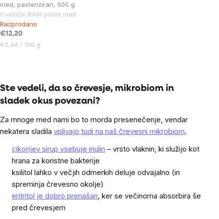
med, pasteriziran, 500 g
Cvetlični RAW paste med
Razprodano
€12,20
Cena
€2,44 / 100 g
na
enoto:
Listing
controls
Ste vedeli, da so črevesje, mikrobiom in
sladek okus povezani?
Za mnoge med nami bo to morda presenečenje, vendar
nekatera sladila
vplivajo tudi na naš črevesni mikrobiom
.
cikorijev sirup vsebuje inulin
– vrsto vlaknin, ki služijo kot
hrana za koristne bakterije
ksilitol lahko v večjih odmerkih deluje odvajalno (in
spreminja črevesno okolje)
eritritol je dobro prenašan
, ker se večinoma absorbira še
pred črevesjem