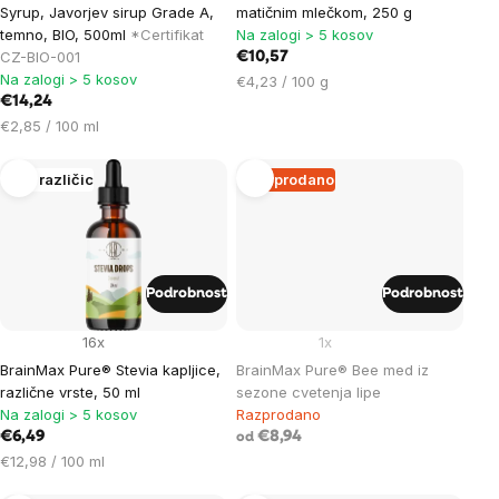
Syrup, Javorjev sirup Grade A,
matičnim mlečkom, 250 g
temno, BIO, 500ml
*Certifikat
Na zalogi > 5 kosov
CZ-BIO-001
€10,57
Na zalogi > 5 kosov
Cena
€4,23 / 100 g
€14,24
na
Cena
enoto:
€2,85 / 100 ml
na
enoto:
Več različic
Razprodano
Podrobnost
Podrobnost
16x
1x
BrainMax Pure® Stevia kapljice,
BrainMax Pure® Bee med iz
različne vrste, 50 ml
sezone cvetenja lipe
Na zalogi > 5 kosov
Razprodano
€6,49
€8,94
od
Cena
€12,98 / 100 ml
na