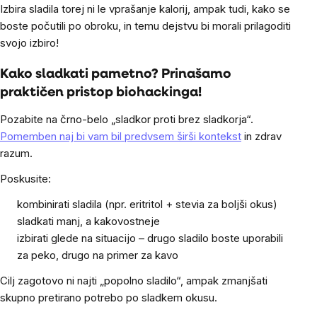
Izbira sladila torej ni le vprašanje kalorij, ampak tudi, kako se
boste počutili po obroku, in temu dejstvu bi morali prilagoditi
svojo izbiro!
Kako sladkati pametno? Prinašamo
praktičen pristop biohackinga!
Pozabite na črno-belo „sladkor proti brez sladkorja“.
Pomemben naj bi vam bil predvsem širši kontekst
in zdrav
razum.
Poskusite:
kombinirati sladila (npr. eritritol + stevia za boljši okus)
sladkati manj, a kakovostneje
izbirati glede na situacijo – drugo sladilo boste uporabili
za peko, drugo na primer za kavo
Cilj zagotovo ni najti „popolno sladilo“, ampak zmanjšati
skupno pretirano potrebo po sladkem okusu.