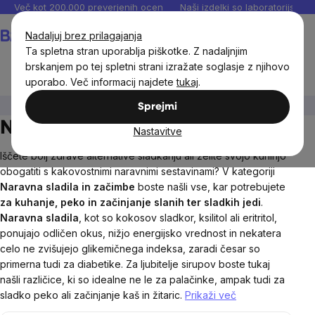
Preskoči
Več kot 200.000 preverjenih ocen
Naši izdelki so laboratorijsko te
na
Košarica
Nadaljuj brez prilagajanja
vsebino
Ta spletna stran uporablja piškotke. Z nadaljnjim
brskanjem po tej spletni strani izražate soglasje z njihovo
uporabo. Več informacij najdete
tukaj
.
BrainMax®
Živila
Naravna sladila
Sprejmi
Naravna sladila BrainMax
Nastavitve
Iščete bolj zdrave alternative sladkanju ali želite svojo kuhinjo
obogatiti s kakovostnimi naravnimi sestavinami? V kategoriji
Naravna sladila in začimbe
boste našli vse, kar potrebujete
za kuhanje, peko in začinjanje slanih ter sladkih jedi
.
Naravna sladila
, kot so kokosov sladkor, ksilitol ali eritritol,
ponujajo odličen okus, nižjo energijsko vrednost in nekatera
celo ne zvišujejo glikemičnega indeksa, zaradi česar so
primerna tudi za diabetike. Za ljubitelje sirupov boste tukaj
našli različice, ki so idealne ne le za palačinke, ampak tudi za
sladko peko ali začinjanje kaš in žitaric.
Prikaži več