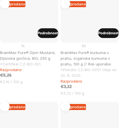
enoto:
Razprodano
Razprodano
Podrobnost
Podrobnost
1x
0x
BrainMax Pure® Dijon Mustard,
BrainMax Pure® kurkuma v
Dijonska gorčica, BIO, 250 g
prahu, organska kurkuma v
*Certifikat CZ-BIO-001
prahu, 100 g // Rok uporabe.
Razprodano
*Potrdilo CZ-BIO-001// Velja do
20. 8. 2025
€5,26
Razprodano
Cena
€2,10 / 100 g
na
€3,22
enoto:
Cena
€3,22 / 100 g
na
enoto:
Razprodano
Razprodano