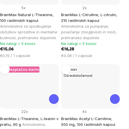
5x
2x
BrainMax Natural L-Theanine,
BrainMax L-Citrulline, L-citrulin,
100 rastlinskih kapsul
210 rastlinskih kapsul
Aminokislina za spodbujanje
Aminokislina za pumpanje,
občutkov sprostitve in mentalne
povečanje zmogljivosti in moči,
budnosti, prehransko dopolnilo
prehransko dopolnilo
Na zalogi > 5 kosov
Na zalogi > 5 kosov
€15,06
€16,28
Cena
Cena
€0,15 / 1 capsule
€0,08 / 1 capsule
na
na
enoto:
enoto:
+ Brezplačno darilo
Spomin
Osredotočenost
22x
4x
BrainMax L-Theanine, L-teanin v
BrainMax Acetyl L-Carnitine,
prahu, 90 g
Aminokislina,
500 mg, 100 rastlinskih kapsul