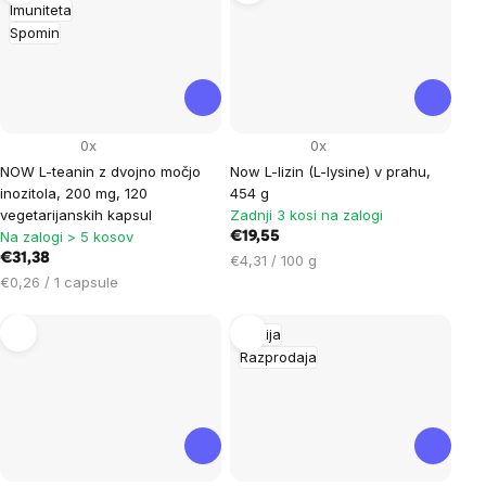
Imuniteta
Spomin
0x
0x
NOW L-teanin z dvojno močjo
Now L-lizin (L-lysine) v prahu,
inozitola, 200 mg, 120
454 g
vegetarijanskih kapsul
Zadnji 3 kosi na zalogi
Na zalogi > 5 kosov
€19,55
€31,38
Cena
€4,31 / 100 g
Cena
na
€0,26 / 1 capsule
na
enoto:
enoto:
Akcija
Razprodaja