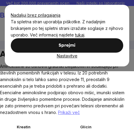
Preskoči
Več kot 200.000 preverjenih ocen
Naši izdelki so laboratorijsko te
na
Košarica
Nadaljuj brez prilagajanja
vsebino
Ta spletna stran uporablja piškotke. Z nadaljnjim
brskanjem po tej spletni strani izražate soglasje z njihovo
uporabo. Več informacij najdete
tukaj
.
Prehranska dopolnila in prehrana
Aminokisline
Sprejmi
Aminokisline
Nastavitve
Aminokisline so osnovni gradniki beljakovin in sodelujejo pri
številnih pomembnih funkcijah v telesu. Iz 20 potrebnih
aminokislin si telo lahko samo proizvede 11, preostalih 9
esencialnih pa je treba pridobiti s prehrano ali dodatki.
Esencialne aminokisline podpirajo obnovo mišic, imunski sistem
in druge življenjsko pomembne procese. Dodajanje aminokislin
je zato primerno predvsem pri povečani telesni obremenitvi ali
nezadostnem vnosu s hrano.
Prikaži več
Kreatin
Glicin