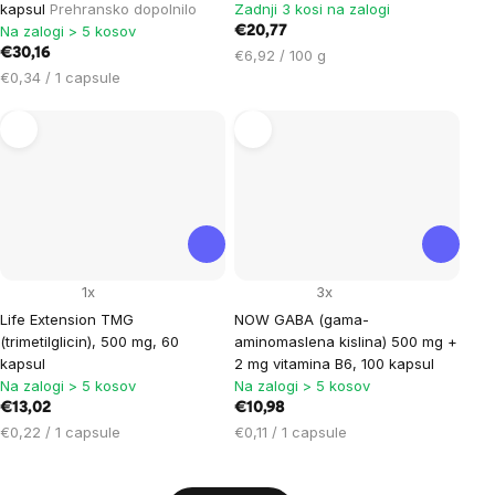
kapsul
Prehransko dopolnilo
Zadnji 3 kosi na zalogi
Na zalogi > 5 kosov
€20,77
€30,16
Cena
€6,92 / 100 g
Cena
na
€0,34 / 1 capsule
na
enoto:
enoto:
1x
3x
Life Extension TMG
NOW GABA (gama-
(trimetilglicin), 500 mg, 60
aminomaslena kislina) 500 mg +
kapsul
2 mg vitamina B6, 100 kapsul
Na zalogi > 5 kosov
Na zalogi > 5 kosov
€13,02
€10,98
Cena
Cena
€0,22 / 1 capsule
€0,11 / 1 capsule
na
na
enoto:
enoto: