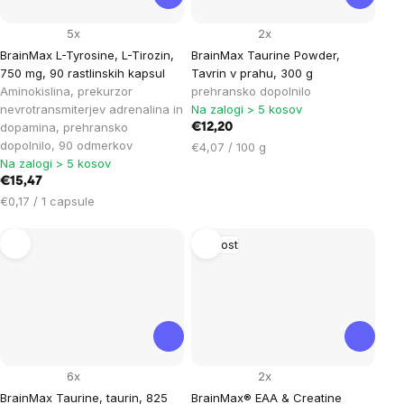
5x
2x
BrainMax L-Tyrosine, L-Tirozin,
BrainMax Taurine Powder,
750 mg, 90 rastlinskih kapsul
Tavrin v prahu, 300 g
Aminokislina, prekurzor
prehransko dopolnilo
nevrotransmiterjev adrenalina in
Na zalogi > 5 kosov
dopamina, prehransko
€12,20
dopolnilo, 90 odmerkov
Cena
€4,07 / 100 g
Na zalogi > 5 kosov
na
€15,47
enoto:
Cena
€0,17 / 1 capsule
na
enoto:
Novost
6x
2x
BrainMax Taurine, taurin, 825
BrainMax® EAA & Creatine