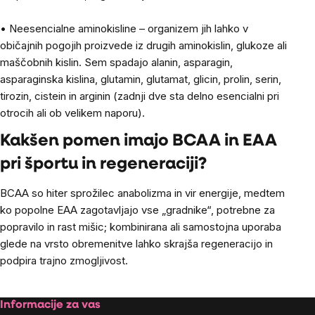
• Neesencialne aminokisline – organizem jih lahko v
običajnih pogojih proizvede iz drugih aminokislin, glukoze ali
maščobnih kislin. Sem spadajo alanin, asparagin,
asparaginska kislina, glutamin, glutamat, glicin, prolin, serin,
tirozin, cistein in arginin (zadnji dve sta delno esencialni pri
otrocih ali ob velikem naporu).
Kakšen pomen imajo BCAA in EAA
pri športu in regeneraciji?
BCAA so hiter sprožilec anabolizma in vir energije, medtem
ko popolne EAA zagotavljajo vse „gradnike“, potrebne za
popravilo in rast mišic; kombinirana ali samostojna uporaba
glede na vrsto obremenitve lahko skrajša regeneracijo in
podpira trajno zmogljivost.
Footer
Informacije za vas