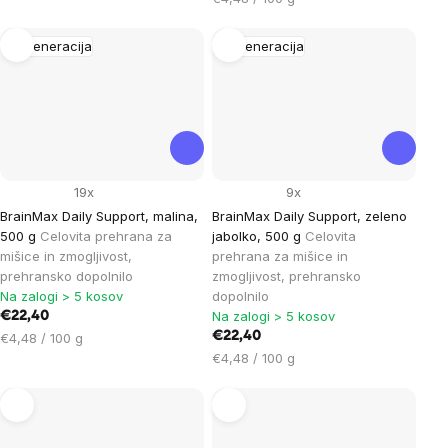
enoto:
na
enoto:
Regeneracija
Regeneracija
19x
9x
BrainMax Daily Support, malina,
BrainMax Daily Support, zeleno
500 g
Celovita prehrana za
jabolko, 500 g
Celovita
mišice in zmogljivost,
prehrana za mišice in
prehransko dopolnilo
zmogljivost, prehransko
Na zalogi > 5 kosov
dopolnilo
Na zalogi > 5 kosov
€22,40
Cena
€22,40
€4,48 / 100 g
na
Cena
€4,48 / 100 g
enoto:
na
enoto: