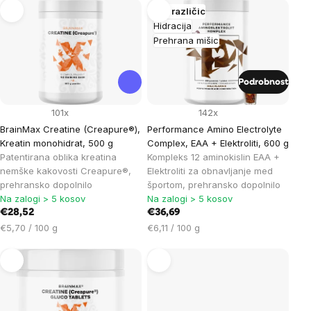
List
Več različic
Hidracija
of
Prehrana mišic
products
Podrobnost
101x
142x
BrainMax Creatine (Creapure®),
Performance Amino Electrolyte
Kreatin monohidrat, 500 g
Complex, EAA + Elektroliti, 600 g
Patentirana oblika kreatina
Kompleks 12 aminokislin EAA +
nemške kakovosti Creapure®,
Elektroliti za obnavljanje med
prehransko dopolnilo
športom, prehransko dopolnilo
Na zalogi > 5 kosov
Na zalogi > 5 kosov
€28,52
€36,69
Cena
Cena
€5,70 / 100 g
€6,11 / 100 g
na
na
enoto:
enoto: