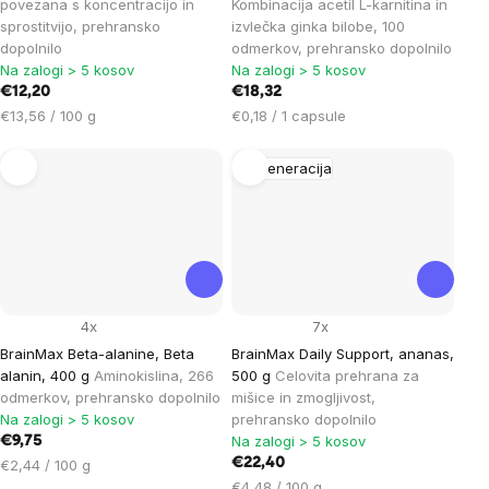
povezana s koncentracijo in
Kombinacija acetil L-karnitina in
sprostitvijo, prehransko
izvlečka ginka bilobe, 100
dopolnilo
odmerkov, prehransko dopolnilo
Na zalogi > 5 kosov
Na zalogi > 5 kosov
€12,20
€18,32
Cena
Cena
€13,56 / 100 g
€0,18 / 1 capsule
na
na
enoto:
enoto:
Regeneracija
4x
7x
BrainMax Beta-alanine, Beta
BrainMax Daily Support, ananas,
alanin, 400 g
Aminokislina, 266
500 g
Celovita prehrana za
odmerkov, prehransko dopolnilo
mišice in zmogljivost,
Na zalogi > 5 kosov
prehransko dopolnilo
Na zalogi > 5 kosov
€9,75
Cena
€22,40
€2,44 / 100 g
na
Cena
€4,48 / 100 g