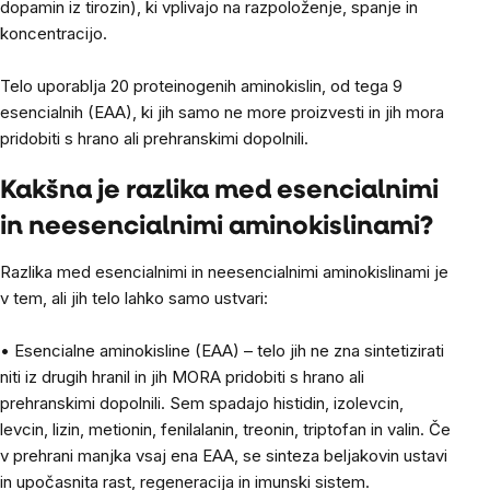
dopamin iz tirozin), ki vplivajo na razpoloženje, spanje in
koncentracijo.
Telo uporablja 20 proteinogenih aminokislin, od tega 9
esencialnih (EAA), ki jih samo ne more proizvesti in jih mora
pridobiti s hrano ali prehranskimi dopolnili.
Kakšna je razlika med esencialnimi
in neesencialnimi aminokislinami?
Razlika med esencialnimi in neesencialnimi aminokislinami je
v tem, ali jih telo lahko samo ustvari:
• Esencialne aminokisline (EAA) – telo jih ne zna sintetizirati
niti iz drugih hranil in jih MORA pridobiti s hrano ali
prehranskimi dopolnili. Sem spadajo histidin, izolevcin,
levcin, lizin, metionin, fenilalanin, treonin, triptofan in valin. Če
v prehrani manjka vsaj ena EAA, se sinteza beljakovin ustavi
in upočasnita rast, regeneracija in imunski sistem.