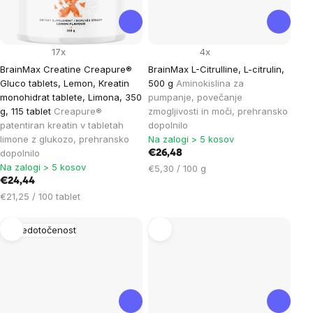
17x
4x
BrainMax Creatine Creapure®
BrainMax L-Citrulline, L-citrulin,
Gluco tablets, Lemon, Kreatin
500 g
Aminokislina za
monohidrat tablete, Limona, 350
pumpanje, povečanje
g, 115 tablet
Creapure®
zmogljivosti in moči, prehransko
patentiran kreatin v tabletah
dopolnilo
limone z glukozo, prehransko
Na zalogi > 5 kosov
dopolnilo
€26,48
Na zalogi > 5 kosov
Cena
€5,30 / 100 g
€24,44
na
Cena
enoto:
€21,25 / 100 tablet
na
enoto:
Osredotočenost