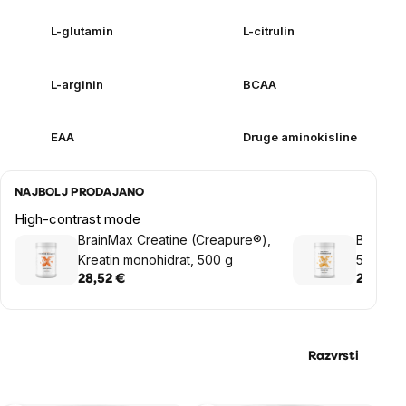
L-glutamin
L-citrulin
L-arginin
BCAA
EAA
Druge aminokisline
NAJBOLJ PRODAJANO
High-contrast mode
BrainMax Creatine (Creapure®),
BrainMax 
Kreatin monohidrat, 500 g
500 g
28,52 €
26,48 €
Razvrsti