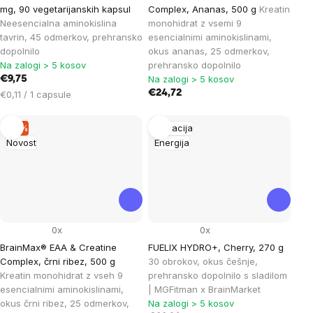
mg, 90 vegetarijanskih kapsul
Complex, Ananas, 500 g
Kreatin
Neesencialna aminokislina
monohidrat z vsemi 9
tavrin, 45 odmerkov, prehransko
esencialnimi aminokislinami,
dopolnilo
okus ananas, 25 odmerkov,
Na zalogi > 5 kosov
prehransko dopolnilo
Na zalogi > 5 kosov
€9,75
Cena
€24,72
€0,11 / 1 capsule
na
enoto:
–6 %
Hidracija
Novost
Energija
0x
0x
BrainMax® EAA & Creatine
FUELIX HYDRO+, Cherry, 270 g
Complex, črni ribez, 500 g
30 obrokov, okus češnje,
Kreatin monohidrat z vseh 9
prehransko dopolnilo s sladilom
esencialnimi aminokislinami,
| MGFitman x BrainMarket
okus črni ribez, 25 odmerkov,
Na zalogi > 5 kosov