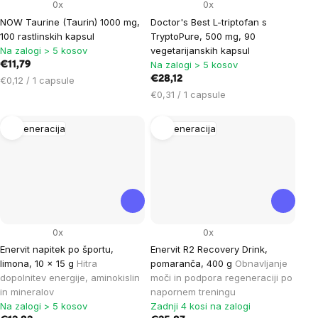
0x
0x
NOW Taurine (Taurin) 1000 mg,
Doctor's Best L-triptofan s
100 rastlinskih kapsul
TryptoPure, 500 mg, 90
Na zalogi > 5 kosov
vegetarijanskih kapsul
Na zalogi > 5 kosov
€11,79
Cena
€28,12
€0,12 / 1 capsule
na
Cena
€0,31 / 1 capsule
enoto:
na
enoto:
Regeneracija
Regeneracija
0x
0x
Enervit napitek po športu,
Enervit R2 Recovery Drink,
limona, 10 x 15 g
Hitra
pomaranča, 400 g
Obnavljanje
dopolnitev energije, aminokislin
moči in podpora regeneraciji po
in mineralov
napornem treningu
Na zalogi > 5 kosov
Zadnji 4 kosi na zalogi