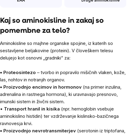
Kaj so aminokisline in zakaj so
pomembne za telo?
Aminokisline so majhne organske spojine, iz katerih so
sestavljene beljakovine (proteini). V človeškem telesu
delujejo kot osnovni „gradniki“ za:
• Proteosintezo
– tvorbo in popravilo mišičnih vlaken, kože,
las, nohtov in notranjih organov.
• Proizvodnjo encimov in hormonov
(na primer inzulina,
adrenalina in rastnega hormona), ki uravnavajo presnovo,
imunski sistem in živčni sistem.
•
Transport hranil in kisika
(npr. hemoglobin vsebuje
aminokislino histidin) ter vzdrževanje kislinsko-bazičnega
ravnovesja krvi.
• Proizvodnjo nevrotransmiterjev
(serotonin iz triptofana,