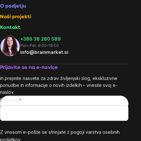
O podjetju
Naši projekti
Kontakt
+386 38 280 589
Pon-Pet: 8:00–16:00
info@brainmarket.si
Prijavite se na e-novice
in prejmite nasvete za zdrav življenjski slog, ekskluzivne
ponudbe in informacije o novih izdelkih – vnesite svoj e-
naslov.
E-naslov
Z vnosom e-pošte se strinjate z
pogoji varstva osebnih
podatkov