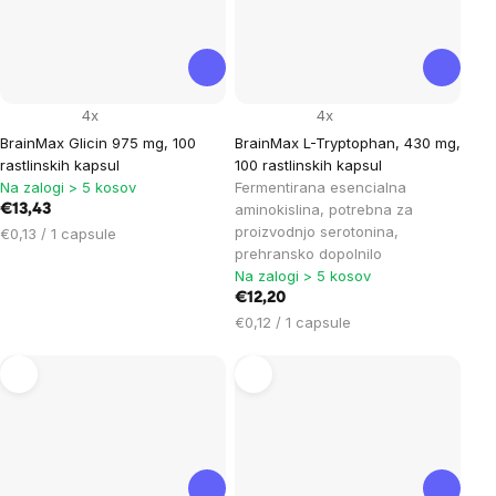
4x
4x
BrainMax Glicin 975 mg, 100
BrainMax L-Tryptophan, 430 mg,
rastlinskih kapsul
100 rastlinskih kapsul
Na zalogi > 5 kosov
Fermentirana esencialna
aminokislina, potrebna za
€13,43
proizvodnjo serotonina,
Cena
€0,13 / 1 capsule
prehransko dopolnilo
na
Na zalogi > 5 kosov
enoto:
€12,20
Cena
€0,12 / 1 capsule
na
enoto: