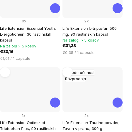
0x
2x
Life Extension Essential Youth,
Life Extension L-triptofan 500
L-ergotionein, 30 rastlinskih
mg, 90 rastlinskih kapsul
kapsul
Na zalogi > 5 kosov
Na zalogi > 5 kosov
€31,38
€30,16
Cena
€0,35 / 1 capsule
Cena
na
€1,01 / 1 capsule
na
enoto:
enoto:
Osredotočenost
Razprodaja
1x
2x
Life Extension Optimized
Life Extension Taurine powder,
Triptophan Plus, 90 rastlinskih
Tavrin v prahu, 300 g