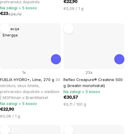
prehransko dopolnilo
€22,90
Na zalogi > 5 kosov
Cena
€0,08 / 1 g
€23
€24,72
na
enoto:
Hidracija
Energija
1x
23x
FUELIX HYDRO+, Lime, 270 g
30
Reflex Creapure® Creatine 500
obrokov, okus limete,
g (kreatin monohidrat)
prehransko dopolnilo s sladilom
Na zalogi > 5 kosov
| MGFitman x BrainMarket
€30,57
Na zalogi > 5 kosov
Cena
€6,11 / 100 g
€22,90
na
Cena
enoto:
€0,08 / 1 g
na
enoto:
Tip