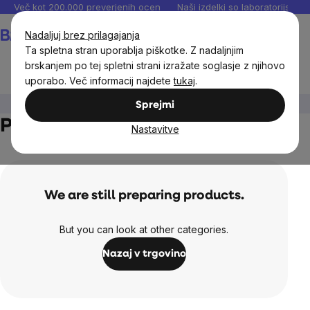
Preskoči
Več kot 200.000 preverjenih ocen
Naši izdelki so laboratorijsko te
na
Košarica
Nadaljuj brez prilagajanja
vsebino
Ta spletna stran uporablja piškotke. Z nadaljnjim
brskanjem po tej spletni strani izražate soglasje z njihovo
uporabo. Več informacij najdete
tukaj
.
Cilji
Prebava
Prebiotiki
Sprejmi
Prebiotiki - preusmeritev
Nastavitve
We are still preparing products.
But you can look at other categories.
Nazaj v trgovino