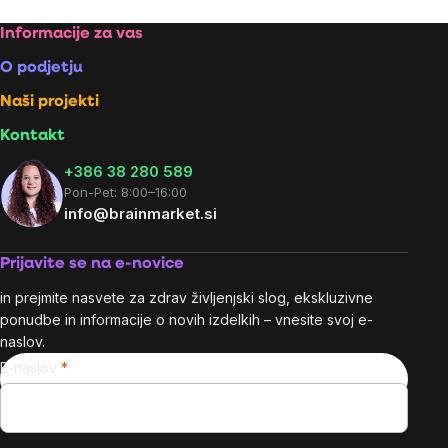
Footer
Informacije za vas
O podjetju
Naši projekti
Kontakt
+386 38 280 589
Pon-Pet: 8:00–16:00
info@brainmarket.si
Prijavite se na e-novice
in prejmite nasvete za zdrav življenjski slog, ekskluzivne
ponudbe in informacije o novih izdelkih – vnesite svoj e-
naslov.
E-naslov