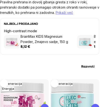
Pravilna prehrana in dovolj gibanja gresta z roko v roki,
prehranski dodatki pa pomagajo otrokom ohraniti ravnovesje v
trenutkih, ko prehrana ni zadostna.
Prikaži več
NAJBOLJ PRODAJANO
High-contrast mode
BrainMax KIDS Magnesium
BrainMax
Powder, Zmajevo sadje, 150 g
elektroli
8,12 €
12,20 €
Razvrsti
List
Regeneracija
Regeneracija
Energija
of
products