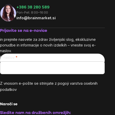
+386 38 280 589
Pon-Pet: 8:00–16:00
info@brainmarket.si
Prijavite se na e-novice
in prejmite nasvete za zdrav življenjski slog, ekskluzivne
ponudbe in informacije o novih izdelkih – vnesite svoj e-
naslov.
E-naslov
Z vnosom e-pošte se strinjate z
pogoji varstva osebnih
podatkov
Naroči se
Sledite nam na družbenih omrežjih: