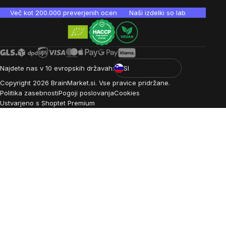
Več kot 200.000 preverjenih ocen
Naši izdelki so laboratorijsko te
Najdete nas v 10 evropskih državah:
SI
Copyright
2026
BrainMarket.si. Vse pravice pridržane.
Politika zasebnosti
Pogoji poslovanja
Cookies
Ustvarjeno s Shoptet Premium