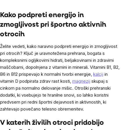
Listing
controls
Kako podpreti energijo in
zmogljivost pri športno aktivnih
otrocih
Želite vedeti, kako naravno podpreti energijo in zmogljivost
pri otrocih? Ključ je uravnotežena prehrana, bogata s
kompleksnimi ogljikovimi hidrati, beljakovinami in zdravimi
maščobami, dopolnjena z vitamini in minerali. Vitamini B1, B2,
B6 in B12 prispevajo k normalni tvorbi energije,
kalcij
in
vitamin D podpirata zdrav rast kosti,
magnezij
skupaj s
cinkom pa normalno delovanje mišic. Otroški prehranski
dodatki, ki vsebujejo te hranilne snovi, so lahko koristni
predvsem pri redni športni dejavnosti in aktivnostih, ki
zahtevajo povečano telesno obremenitev.
V katerih živilih otroci pridobijo