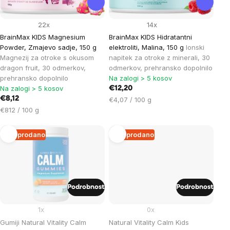
22x
14x
BrainMax KIDS Magnesium
BrainMax KIDS Hidratantni
Powder, Zmajevo sadje, 150 g
elektroliti, Malina, 150 g
Ionski
Magnezij za otroke s okusom
napitek za otroke z minerali, 30
dragon fruit, 30 odmerkov,
odmerkov, prehransko dopolnilo
prehransko dopolnilo
Na zalogi > 5 kosov
Na zalogi > 5 kosov
€12,20
€8,12
Cena
€4,07 / 100 g
Cena
na
€812 / 100 g
na
enoto:
enoto:
Razprodano
Razprodano
Podrobnost
Podrobnost
1x
0x
Gumiji Natural Vitality Calm
Natural Vitality Calm Kids