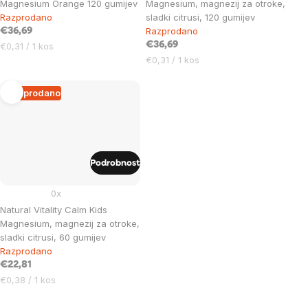
Magnesium Orange 120 gumijev
Magnesium, magnezij za otroke,
Razprodano
sladki citrusi, 120 gumijev
Razprodano
€36,69
Cena
€36,69
€0,31 / 1 kos
na
Cena
€0,31 / 1 kos
enoto:
na
enoto:
Razprodano
Podrobnost
0x
Natural Vitality Calm Kids
Magnesium, magnezij za otroke,
sladki citrusi, 60 gumijev
Razprodano
€22,81
Cena
€0,38 / 1 kos
na
enoto: