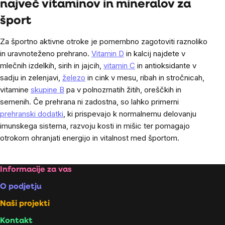
največ vitaminov in mineralov za
šport
Za športno aktivne otroke je pomembno zagotoviti raznoliko
in uravnoteženo prehrano.
Vitamin D
in kalcij najdete v
mlečnih izdelkih, sirih in jajcih,
vitamin C
in antioksidante v
sadju in zelenjavi,
železo
in cink v mesu, ribah in stročnicah,
vitamine
skupine B
pa v polnozrnatih žitih, oreščkih in
semenih. Če prehrana ni zadostna, so lahko primerni
prehranski dodatki
, ki prispevajo k normalnemu delovanju
imunskega sistema, razvoju kosti in mišic ter pomagajo
otrokom ohranjati energijo in vitalnost med športom.
Footer
Informacije za vas
O podjetju
Naši projekti
Kontakt