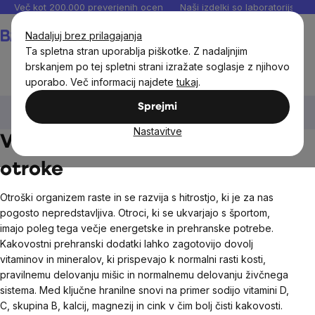
Preskoči
Več kot 200.000 preverjenih ocen
Naši izdelki so laboratorijsko te
na
Košarica
Nadaljuj brez prilagajanja
vsebino
Ta spletna stran uporablja piškotke. Z nadaljnjim
brskanjem po tej spletni strani izražate soglasje z njihovo
uporabo. Več informacij najdete
tukaj
.
Otroci
Vitamini in minerali za otroke
Za športne
Sprejmi
otroke
Nastavitve
Vitamini in minerali za športne
otroke
Otroški organizem raste in se razvija s hitrostjo, ki je za nas
pogosto nepredstavljiva. Otroci, ki se ukvarjajo s športom,
imajo poleg tega večje energetske in prehranske potrebe.
Kakovostni prehranski dodatki lahko zagotovijo dovolj
vitaminov in mineralov, ki prispevajo k normalni rasti kosti,
pravilnemu delovanju mišic in normalnemu delovanju živčnega
sistema. Med ključne hranilne snovi na primer sodijo vitamini D,
C, skupina B, kalcij, magnezij in cink v čim bolj čisti kakovosti.