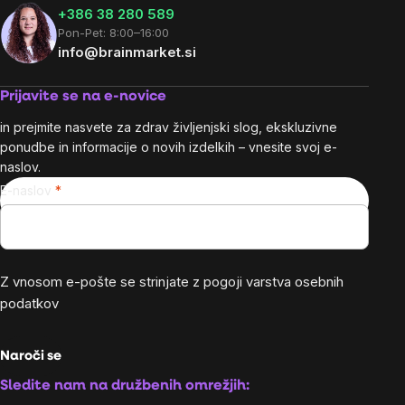
+386 38 280 589
Pon-Pet: 8:00–16:00
info@brainmarket.si
Prijavite se na e-novice
in prejmite nasvete za zdrav življenjski slog, ekskluzivne
ponudbe in informacije o novih izdelkih – vnesite svoj e-
naslov.
E-naslov
Z vnosom e-pošte se strinjate z
pogoji varstva osebnih
podatkov
Naroči se
Sledite nam na družbenih omrežjih: