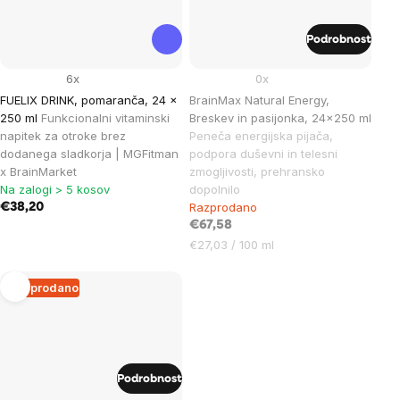
Podrobnost
6x
0x
FUELIX DRINK, pomaranča, 24 x
BrainMax Natural Energy,
250 ml
Funkcionalni vitaminski
Breskev in pasijonka, 24x250 ml
napitek za otroke brez
Peneča energijska pijača,
dodanega sladkorja | MGFitman
podpora duševni in telesni
x BrainMarket
zmogljivosti, prehransko
Na zalogi > 5 kosov
dopolnilo
Razprodano
€38,20
€67,58
Cena
€27,03 / 100 ml
na
enoto:
Razprodano
Podrobnost