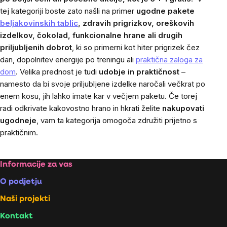
tej kategoriji boste zato našli na primer
ugodne pakete
beljakovinskih tablic
, zdravih prigrizkov, oreškovih
izdelkov, čokolad, funkcionalne hrane ali drugih
priljubljenih dobrot
, ki so primerni kot hiter prigrizek čez
dan, dopolnitev energije po treningu ali
praktična zaloga za
dom
. Velika prednost je tudi
udobje in praktičnost
–
namesto da bi svoje priljubljene izdelke naročali večkrat po
enem kosu, jih lahko imate kar v večjem paketu. Če torej
radi odkrivate kakovostno hrano in hkrati želite
nakupovati
ugodneje
, vam ta kategorija omogoča združiti prijetno s
praktičnim.
Footer
Informacije za vas
O podjetju
Naši projekti
Kontakt