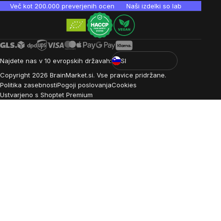
Več kot 200.000 preverjenih ocen
Naši izdelki so laboratorijsko te
Najdete nas v 10 evropskih državah:
SI
Copyright
2026
BrainMarket.si. Vse pravice pridržane.
Politika zasebnosti
Pogoji poslovanja
Cookies
Ustvarjeno s Shoptet Premium