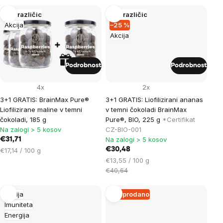
enoto:
enoto:
Več različic
Več različic
Akcija
–25 %
Akcija
Podrobnost
Podrobnost
4x
2x
3+1 GRATIS: BrainMax Pure®
3+1 GRATIS: Liofilizirani ananas
Liofilizirane maline v temni
v temni čokoladi BrainMax
čokoladi, 185 g
Pure®, BIO, 225 g
*Certifikat
Na zalogi > 5 kosov
CZ-BIO-001
Na zalogi > 5 kosov
€31,71
Cena
€30,48
€17,14 / 100 g
na
Cena
€13,55 / 100 g
enoto:
na
€40,64
enoto:
Akcija
Razprodano
Imuniteta
Energija