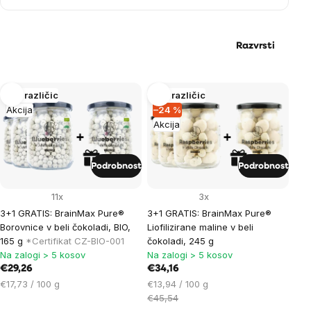
Razvrsti
List
Več različic
Več različic
Akcija
–24 %
of
Akcija
products
Podrobnost
Podrobnost
11x
3x
3+1 GRATIS: BrainMax Pure®
3+1 GRATIS: BrainMax Pure®
Borovnice v beli čokoladi, BIO,
Liofilizirane maline v beli
165 g
*Certifikat CZ-BIO-001
čokoladi, 245 g
Na zalogi > 5 kosov
Na zalogi > 5 kosov
€29,26
€34,16
Cena
Cena
€17,73 / 100 g
€13,94 / 100 g
na
na
€45,54