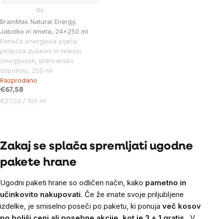
0x
BrainMax Natural Energy,
Jabolko in limeta, 24x250 ml
Peneča energijska pijača,
podpora duševni in telesni
zmogljivosti, prehransko
dopolnilo, 250 ml
Razprodano
€67,58
Cena
€27,03 / 100 ml
na
enoto:
Listing
controls
Zakaj se splača spremljati ugodne
pakete hrane
Ugodni paketi hrane so odličen način, kako
pametno in
učinkovito nakupovati
. Če že imate svoje priljubljene
izdelke, je smiselno poseči po paketu, ki ponuja
več kosov
po boljši ceni ali posebne akcije, kot je 3 + 1 gratis
.
V