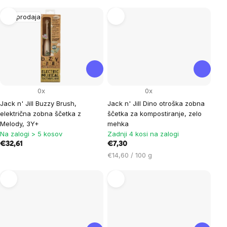
na
na
enoto:
enoto:
Razprodaja
0x
0x
Jack n' Jill Buzzy Brush,
Jack n' Jill Dino otroška zobna
električna zobna ščetka z
ščetka za kompostiranje, zelo
Melody, 3Y+
mehka
Na zalogi > 5 kosov
Zadnji 4 kosi na zalogi
€32,61
€7,30
Cena
€14,60 / 100 g
na
enoto: