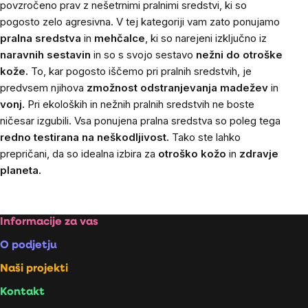
povzročeno prav z nešetrnimi pralnimi sredstvi, ki so
pogosto zelo agresivna. V tej kategoriji vam zato ponujamo
pralna sredstva
in
mehčalce
, ki so narejeni izključno iz
naravnih sestavin
in so s svojo sestavo
nežni do otroške
kože.
To, kar pogosto iščemo pri pralnih sredstvih, je
predvsem njihova
zmožnost odstranjevanja madežev
in
vonj.
Pri ekoloških in nežnih pralnih sredstvih ne boste
ničesar izgubili. Vsa ponujena pralna sredstva so poleg tega
redno testirana na neškodljivost.
Tako ste lahko
prepričani, da so idealna izbira za
otroško kožo
in
zdravje
planeta.
Footer
Informacije za vas
O podjetju
Naši projekti
Kontakt