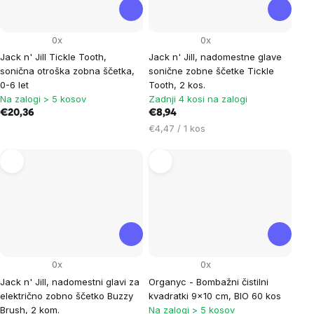
0x
0x
Jack n' Jill Tickle Tooth,
Jack n' Jill, nadomestne glave
sonična otroška zobna ščetka,
sonične zobne ščetke Tickle
0-6 let
Tooth, 2 kos.
Na zalogi > 5 kosov
Zadnji 4 kosi na zalogi
€20,36
€8,94
Cena
€4,47 / 1 kos
na
enoto:
0x
0x
Jack n' Jill, nadomestni glavi za
Organyc - Bombažni čistilni
električno zobno ščetko Buzzy
kvadratki 9x10 cm, BIO 60 kos
Brush, 2 kom.
Na zalogi > 5 kosov