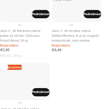
Podrobnost
Podrobnost
0x
0x
Jack n' Jill Naravna zobna
Jack n' Jill otroška zobna
pasta za otroke, Delicious
ščetka Monkey, ki jo je mogoče
Forest Blend, 50 g
kompostirati, zelo mehka
Razprodano
Razprodano
€7,30
€5,26
Cena
€14,60 / 100 g
na
enoto:
Razprodano
Podrobnost
0x
Jack n' Jill Otroška zobna