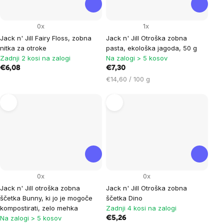
0x
1x
Jack n' Jill Fairy Floss, zobna
Jack n' Jill Otroška zobna
nitka za otroke
pasta, ekološka jagoda, 50 g
Zadnji 2 kosi na zalogi
Na zalogi > 5 kosov
€6,08
€7,30
Cena
€14,60 / 100 g
na
enoto:
0x
0x
Jack n' Jill otroška zobna
Jack n' Jill Otroška zobna
ščetka Bunny, ki jo je mogoče
ščetka Dino
kompostirati, zelo mehka
Zadnji 4 kosi na zalogi
Na zalogi > 5 kosov
€5,26