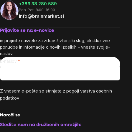
+386 38 280 589
Pon-Pet: 8:00–16:00
info@brainmarket.si
Prijavite se na e-novice
in prejmite nasvete za zdrav življenjski slog, ekskluzivne
ponudbe in informacije o novih izdelkih – vnesite svoj e-
naslov.
E-naslov
Z vnosom e-pošte se strinjate z
pogoji varstva osebnih
podatkov
Naroči se
Sledite nam na družbenih omrežjih: