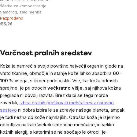
ščetka za kompostiranje
Samorog, zelo mehka
Razprodano
€5,26
Listing
controls
Varčnost pralnih sredstev
Koža je namreč s svojo površino največji organ in glede na
vrsto tkanine, območje in stanje kože lahko absorbira
60 -
100 %
vsega, s čimer pride v stik. Vse, kar koža odraslih
sprejme, je pri otrocih
večkratno višje
, saj njihova kožna
pregrada ni dovolj razvita.
Brez da bi se tega morda
zavedali,
izbira pralnih praškov in mehčalcev z naravno
sestavo
ni dobra izbira le za zdravje našega planeta, ampak
je tudi nežna do kože najmlajših. Otroška koža je izjemno
občutljiva na kakršnekoli sintetične mehčalce, in veliko
kožnih alergij, s katerimi se ne soočajo le otroci, je