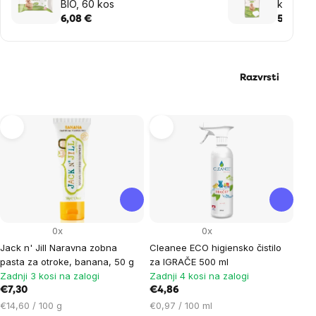
BIO, 60 kos
kvadrat
6,08 €
5,26 €
Razvrsti
List
of
products
0x
0x
Jack n' Jill Naravna zobna
Cleanee ECO higiensko čistilo
pasta za otroke, banana, 50 g
za IGRAČE 500 ml
Zadnji 3 kosi na zalogi
Zadnji 4 kosi na zalogi
€7,30
€4,86
Cena
Cena
€14,60 / 100 g
€0,97 / 100 ml