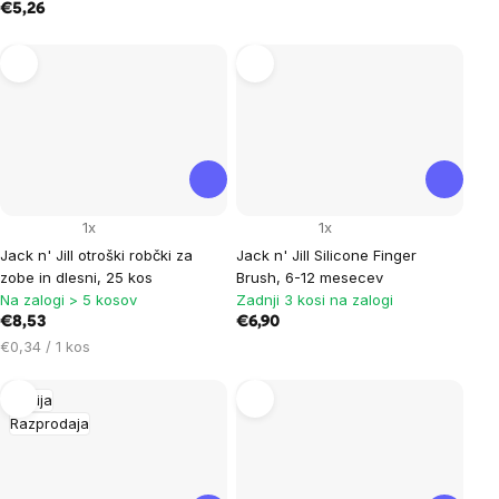
€5,26
1x
1x
Jack n' Jill otroški robčki za
Jack n' Jill Silicone Finger
zobe in dlesni, 25 kos
Brush, 6-12 mesecev
Na zalogi > 5 kosov
Zadnji 3 kosi na zalogi
€8,53
€6,90
Cena
€0,34 / 1 kos
na
enoto:
Akcija
Razprodaja