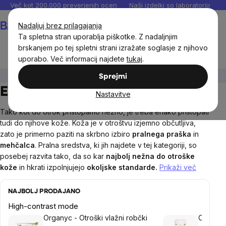
Preskoči
Več kot 200.000 preverjenih ocen
Naši izdelki so laboratorijsko te
na
Košarica
Nadaljuj brez prilagajanja
vsebino
Ta spletna stran uporablja piškotke. Z nadaljnjim
brskanjem po tej spletni strani izražate soglasje z njihovo
uporabo. Več informacij najdete
tukaj
.
Otroci
Ekološka drogerija za otroke
Sprejmi
Ekološka drogerija za otroke
Nastavitve
Tako kot do otrok pristopamo nežno, je treba enako pristopati
tudi do njihove kože. Koža je v otroštvu izjemno občutljiva,
zato je primerno paziti na skrbno izbiro
pralnega praška
in
mehčalca
. Pralna sredstva, ki jih najdete v tej kategoriji, so
posebej razvita tako, da so kar
najbolj nežna do otroške
kože
in hkrati izpolnjujejo
okoljske standarde.
Prikaži več
NAJBOLJ PRODAJANO
High-contrast mode
Organyc - Otroški vlažni robčki
Organyc 