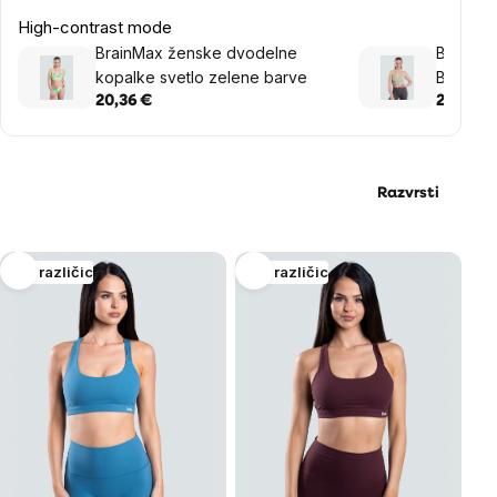
High-contrast mode
BrainMax ženske dvodelne
BrainMa
kopalke svetlo zelene barve
Basic, m
20,36 €
24,44 €
Razvrsti
List
Več različic
Več različic
of
products