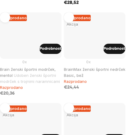
€28,52
Razprodano
Razprodano
Akcija
Podrobnost
Podrobnost
0x
0x
Brain ženski športni modrček,
BrainMax ženski športni nedrček
mentol
Udoben ženski športni
Basic, bež
modrček s trojnimi naramnicami
Razprodano
Razprodano
€24,44
€20,36
Razprodano
Razprodano
Akcija
Akcija