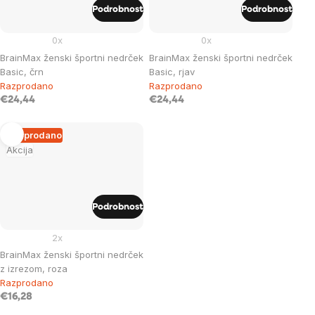
Podrobnost
Podrobnost
0x
0x
BrainMax ženski športni nedrček
BrainMax ženski športni nedrček
Basic, črn
Basic, rjav
Razprodano
Razprodano
€24,44
€24,44
Razprodano
Akcija
Podrobnost
2x
BrainMax ženski športni nedrček
z izrezom, roza
Razprodano
€16,28