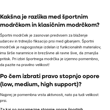
Listing
controls
Kakšna je razlika med športnim
modrčkom in klasičnim modrčkom?
Športni modrček je zasnovan predvsem za blaženje
udarcev in trdnejšo fiksacijo prsi med gibanjem. Športni
modrček je najpogosteje izdelan iz funkcionalnih materialov,
ima širše naramnice in brezšivne ali ravne šive, da zmanjša
pritisk. Pri izbiri športnega modrčka je izjemno pomembno,
da pazite na pravilno velikost!
Po čem izbrati pravo stopnjo opore
(low, medium, high support)?
Najprej je pomembna vrsta aktivnosti, nato pa tudi velikost
prsi.
Za kaj so posamezne stopnje opore športnih