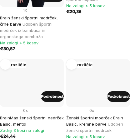
Na zalogi > 5 kosov
1x
€20,36
Brain ženski športni modrček,
črne barve
Udoben športni
modrček iz bambusa in
organskega bombaža
Na zalogi > 5 kosov
€30,57
Več različic
Več različic
Podrobnost
Podrobnost
0x
0x
BrainMax ženski športni nedrček
Ženski športni modrček Brain
Basic, mentol
Basic, kremne barve
Udoben
Zadnji 3 kosi na zalogi
ženski športni modrček
Na zalogi > 5 kosov
€24,44