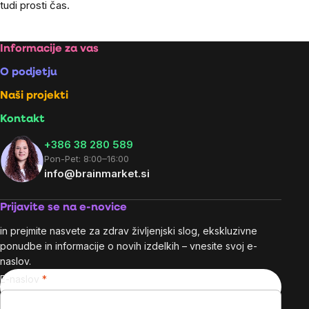
tudi prosti čas.
Footer
Informacije za vas
O podjetju
Naši projekti
Kontakt
+386 38 280 589
Pon-Pet: 8:00–16:00
info@brainmarket.si
Prijavite se na e-novice
in prejmite nasvete za zdrav življenjski slog, ekskluzivne
ponudbe in informacije o novih izdelkih – vnesite svoj e-
naslov.
E-naslov