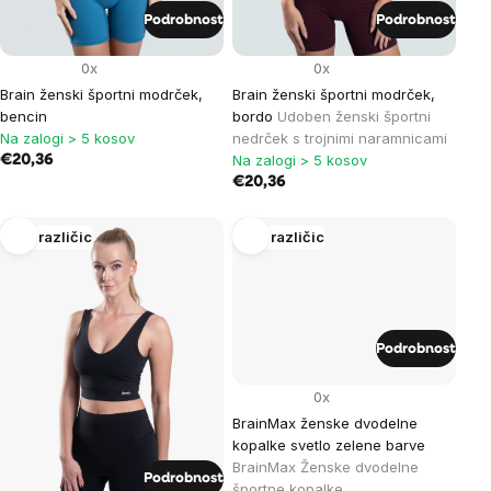
Podrobnost
Podrobnost
0x
0x
Brain ženski športni modrček,
Brain ženski športni modrček,
bencin
bordo
Udoben ženski športni
Na zalogi > 5 kosov
nedrček s trojnimi naramnicami
Na zalogi > 5 kosov
€20,36
€20,36
Več različic
Več različic
Podrobnost
0x
BrainMax ženske dvodelne
kopalke svetlo zelene barve
BrainMax Ženske dvodelne
Podrobnost
športne kopalke