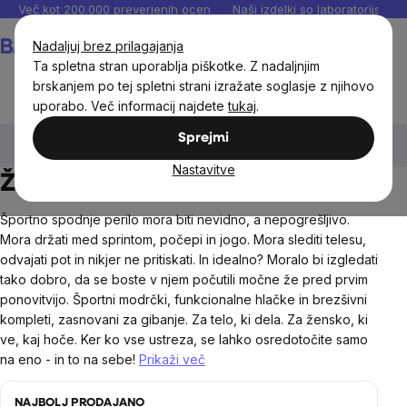
Preskoči
Več kot 200.000 preverjenih ocen
Naši izdelki so laboratorijsko te
na
Košarica
Nadaljuj brez prilagajanja
vsebino
Ta spletna stran uporablja piškotke. Z nadaljnjim
brskanjem po tej spletni strani izražate soglasje z njihovo
uporabo. Več informacij najdete
tukaj
.
Oblačila in dodatki
Športna oblačila za ženske
Sprejmi
Žensko športno spodnje perilo
Nastavitve
Žensko športno spodnje perilo
Športno spodnje perilo mora biti nevidno, a nepogrešljivo.
Mora držati med sprintom, počepi in jogo. Mora slediti telesu,
odvajati pot in nikjer ne pritiskati. In idealno? Moralo bi izgledati
tako dobro, da se boste v njem počutili močne že pred prvim
ponovitvijo. Športni modrčki, funkcionalne hlačke in brezšivni
kompleti, zasnovani za gibanje. Za telo, ki dela. Za žensko, ki
ve, kaj hoče. Ker ko vse ustreza, se lahko osredotočite samo
na eno - in to na sebe!
Prikaži več
NAJBOLJ PRODAJANO