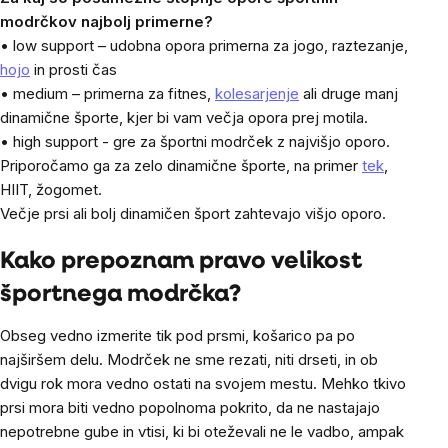
modrčkov najbolj primerne?
• low support – udobna opora primerna za jogo, raztezanje,
hojo
in prosti čas
• medium – primerna za fitnes,
kolesarjenje
ali druge manj
dinamične športe, kjer bi vam večja opora prej motila.
• high support - gre za športni modrček z najvišjo oporo.
Priporočamo ga za zelo dinamične športe, na primer
tek
,
HIIT, žogomet.
Večje prsi ali bolj dinamičen šport zahtevajo višjo oporo.
Kako prepoznam pravo velikost
športnega modrčka?
Obseg vedno izmerite tik pod prsmi, košarico pa po
najširšem delu. Modrček ne sme rezati, niti drseti, in ob
dvigu rok mora vedno ostati na svojem mestu. Mehko tkivo
prsi mora biti vedno popolnoma pokrito, da ne nastajajo
nepotrebne gube in vtisi, ki bi oteževali ne le vadbo, ampak