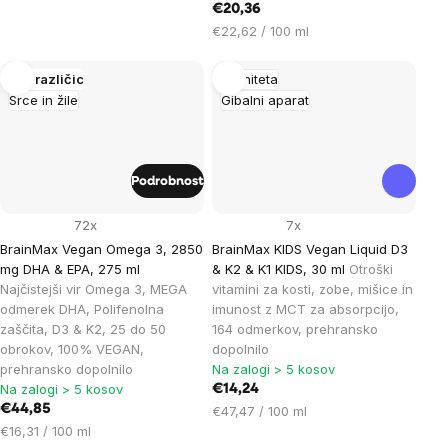
€20,36
Cena
€22,62 / 100 ml
na
enoto:
Več različic
Imuniteta
Srce in žile
Gibalni aparat
Podrobnost
72x
7x
BrainMax Vegan Omega 3, 2850
BrainMax KIDS Vegan Liquid D3
mg DHA & EPA, 275 ml
& K2 & K1 KIDS, 30 ml
Otroški
Najčistejši vir Omega 3, MEGA
vitamini za kosti, zobe, mišice in
odmerek DHA, Polifenolna
imunost z MCT za absorpcijo,
zaščita, D3 & K2, 25 do 50
164 odmerkov, prehransko
obrokov, 100% VEGAN,
dopolnilo
prehransko dopolnilo
Na zalogi > 5 kosov
Na zalogi > 5 kosov
€14,24
€44,85
Cena
€47,47 / 100 ml
Cena
na
€16,31 / 100 ml