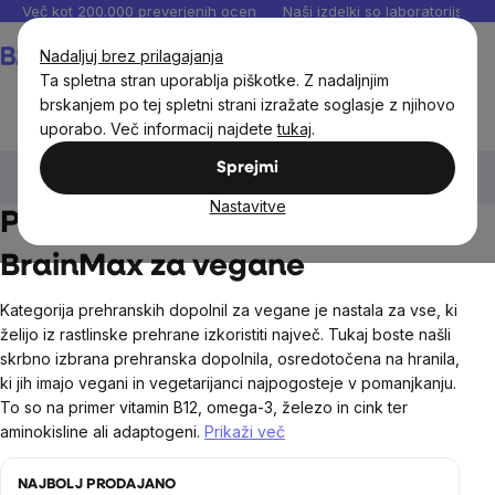
Preskoči
Več kot 200.000 preverjenih ocen
Naši izdelki so laboratorijsko te
na
Košarica
Nadaljuj brez prilagajanja
vsebino
Ta spletna stran uporablja piškotke. Z nadaljnjim
brskanjem po tej spletni strani izražate soglasje z njihovo
uporabo. Več informacij najdete
tukaj
.
BrainMax®
BrainMax® prehranska dopolnila
Za
Sprejmi
vegane
Nastavitve
Prehranska dopolnila
BrainMax za vegane
Kategorija prehranskih dopolnil za vegane je nastala za vse, ki
želijo iz rastlinske prehrane izkoristiti največ. Tukaj boste našli
skrbno izbrana prehranska dopolnila, osredotočena na hranila,
ki jih imajo vegani in vegetarijanci najpogosteje v pomanjkanju.
To so na primer vitamin B12, omega-3, železo in cink ter
aminokisline ali adaptogeni.
Prikaži več
NAJBOLJ PRODAJANO