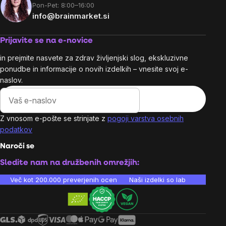
Pon-Pet: 8:00–16:00
info@brainmarket.si
Prijavite se na e-novice
in prejmite nasvete za zdrav življenjski slog, ekskluzivne
ponudbe in informacije o novih izdelkih – vnesite svoj e-
naslov.
Z vnosom e-pošte se strinjate z
pogoji varstva osebnih
podatkov
Naroči se
Sledite nam na družbenih omrežjih:
Več kot 200.000 preverjenih ocen
Naši izdelki so laboratorijsko te