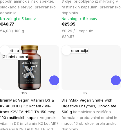
popoln aminokislinski spekter,
3 olje, pridobljeno iz mikroalg v
sladkano s stevijo, prehransko
rastlinskih kapsulah, prehransko
dopolnilo
dopolnilo
Na zalogi > 5 kosov
Na zalogi > 5 kosov
€40,77
€25,95
Cena
Cena
€4,08 / 100 g
€0,29 / 1 capsule
na
na
€30,57
enoto:
enoto:
Imuniteta
Regeneracija
Gibalni aparat
15x
3x
BrainMax Vegan Vitamin D3 &
BrainMax Vegan Shake with
K2 4000 IU / K2 kot MK7 all-
Digestive Enzymes, Chocolate,
trans K2VITAL®DELTA 150 mcg,
500 g
Kompleksna zeliščna
100 rastlinskih kapsul
Veganski
formula s prebavnimi encimi in
vitamin D3 in vitamin K2 kot MK7
maco, 16 obrokov, prehransko
all-trans K2VITAL®DELTA, jod,
dopolnilo