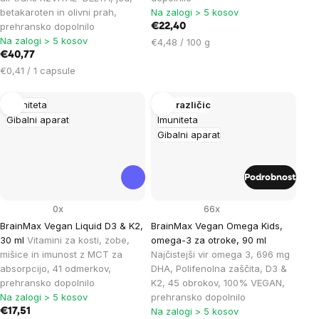
betakaroten in olivni prah,
Na zalogi > 5 kosov
prehransko dopolnilo
€22,40
Na zalogi > 5 kosov
Cena
€4,48 / 100 g
€40,77
na
Cena
enoto:
€0,41 / 1 capsule
na
enoto:
Imuniteta
Več različic
Gibalni aparat
Imuniteta
Gibalni aparat
Podrobnost
0x
66x
BrainMax Vegan Liquid D3 & K2,
BrainMax Vegan Omega Kids,
30 ml
Vitamini za kosti, zobe,
omega-3 za otroke, 90 ml
mišice in imunost z MCT za
Najčistejši vir omega 3, 696 mg
absorpcijo, 41 odmerkov,
DHA, Polifenolna zaščita, D3 &
prehransko dopolnilo
K2, 45 obrokov, 100% VEGAN,
Na zalogi > 5 kosov
prehransko dopolnilo
Na zalogi > 5 kosov
€17,51