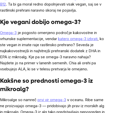
B12
. Ta bi ga moral redno dopolnjevati vsak vegan, saj se v
rastlinski prehrani naravno skoraj ne pojavlja.
Kje vegani dobijo omega-3?
Omega-3
je pogosto omenjeno področje kakovostne in
vrhunske suplementacije, vendar
katero omega-3 izbrati
, ko
ste vegan in imate raje rastlinsko prehrano? Seveda je
najkakovostnejši in najhitrejši prehranski dodatek z DHA in
EPA iz mikroalg. Kje pa se omega-3 naravno nahaja?
Najdete jo na primer v lanenih semenih. Chia ali orehi pa
vsebujejo ALA, ki se v telesu pretvarja le omejeno.
Kakšne so prednosti omega-3 iz
mikroalg?
Mikroalge so namreč
prvi vir omega-3
v oceanu. Ribe same
ne proizvajajo omega-3 — pridobivajo jih prav iz morskih alg
in mikroalg. Omega-3 iz alg tako predstavljajo neposreden in