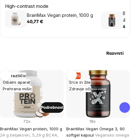
High-contrast mode
BrainMa
BrainMax Vegan protein, 1000 g
4000 IU 
40,77 €
K2VITAL
40,77 €
rastlins
Razvrsti
List
Več različic
–15 %
Gibalni aparat
Srce in žile
of
Prehrana mišic
Zdravje oči
products
Podrobnost
72x
18x
BrainMax Vegan protein, 1000 g
BrainMax Vegan Omega 3, 90
24 g beljakovin, 5,29 g BCAA,
softgel kapsul
Vegansko omega