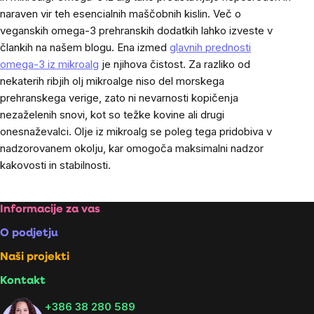
naraven vir teh esencialnih maščobnih kislin. Več o
veganskih omega-3 prehranskih dodatkih lahko izveste v
člankih na našem blogu.
Ena izmed
glavnih prednosti
omega-3 iz mikroalg
je njihova čistost. Za razliko od
nekaterih ribjih olj mikroalge niso del morskega
prehranskega verige, zato ni nevarnosti kopičenja
nezaželenih snovi, kot so težke kovine ali drugi
onesnaževalci. Olje iz mikroalg se poleg tega pridobiva v
nadzorovanem okolju, kar omogoča maksimalni nadzor
kakovosti in stabilnosti.
Footer
Informacije za vas
O podjetju
Naši projekti
Kontakt
+386 38 280 589