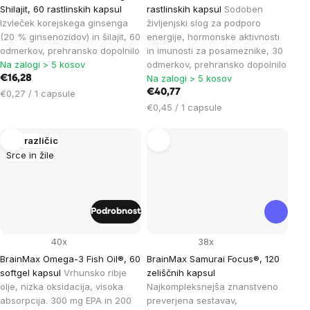
Shilajit, 60 rastlinskih kapsul
rastlinskih kapsul
Sodoben
Izvleček korejskega ginsenga
življenjski slog za podporo
(20 % ginsenozidov) in šilajit, 60
energije, hormonske aktivnosti
odmerkov, prehransko dopolnilo
in imunosti za posameznike, 30
Na zalogi > 5 kosov
odmerkov, prehransko dopolnilo
Na zalogi > 5 kosov
€16,28
Cena
€40,77
€0,27 / 1 capsule
na
Cena
€0,45 / 1 capsule
enoto:
na
enoto:
Več različic
Srce in žile
Podrobnost
40x
38x
BrainMax Omega-3 Fish Oil®, 60
BrainMax Samurai Focus®, 120
softgel kapsul
Vrhunsko ribje
zeliščnih kapsul
olje, nizka oksidacija, visoka
Najkompleksnejša znanstveno
absorpcija. 300 mg EPA in 200
preverjena sestavav,