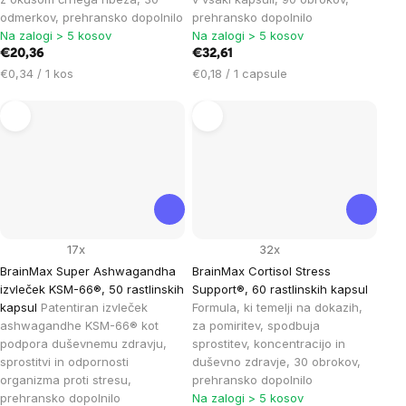
odmerkov, prehransko dopolnilo
prehransko dopolnilo
Na zalogi > 5 kosov
Na zalogi > 5 kosov
€20,36
€32,61
Cena
Cena
€0,34 / 1 kos
€0,18 / 1 capsule
na
na
enoto:
enoto:
17x
32x
BrainMax Super Ashwagandha
BrainMax Cortisol Stress
izvleček KSM-66®, 50 rastlinskih
Support®, 60 rastlinskih kapsul
kapsul
Patentiran izvleček
Formula, ki temelji na dokazih,
ashwagandhe KSM-66® kot
za pomiritev, spodbuja
podpora duševnemu zdravju,
sprostitev, koncentracijo in
sprostitvi in odpornosti
duševno zdravje, 30 obrokov,
organizma proti stresu,
prehransko dopolnilo
prehransko dopolnilo
Na zalogi > 5 kosov