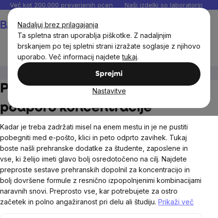
Preskoči
Več kot 200.000 preverjenih ocen
Naši izdelki so laboratorijsko te
na
Košarica
Nadaljuj brez prilagajanja
vsebino
Ta spletna stran uporablja piškotke. Z nadaljnjim
brskanjem po tej spletni strani izražate soglasje z njihovo
uporabo. Več informacij najdete
tukaj
.
Cilji
Koncentracija
Sprejmi
Prehranska dopolnila za
Nastavitve
podporo koncentracije
Kadar je treba zadržati misel na enem mestu in je ne pustiti
pobegniti med e-pošto, klici in peto odprto zavihek. Tukaj
boste našli prehranske dodatke za študente, zaposlene in
vse, ki želijo imeti glavo bolj osredotočeno na cilj. Najdete
preproste sestave prehranskih dopolnil za koncentracijo in
bolj dovršene formule z resnično izpopolnjenimi kombinacijami
naravnih snovi.
Preprosto vse, kar potrebujete za ostro
začetek in polno angažiranost pri delu ali študiju.
Prikaži več