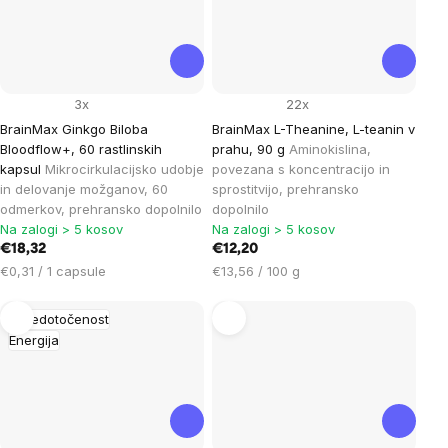
3x
22x
BrainMax Ginkgo Biloba
BrainMax L-Theanine, L-teanin v
Bloodflow+, 60 rastlinskih
prahu, 90 g
Aminokislina,
kapsul
Mikrocirkulacijsko udobje
povezana s koncentracijo in
in delovanje možganov, 60
sprostitvijo, prehransko
odmerkov, prehransko dopolnilo
dopolnilo
Na zalogi > 5 kosov
Na zalogi > 5 kosov
€18,32
€12,20
Cena
Cena
€0,31 / 1 capsule
€13,56 / 100 g
na
na
enoto:
enoto:
Osredotočenost
Energija