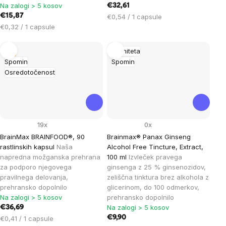
Na zalogi > 5 kosov
€32,61
€15,87
Cena
€0,54 / 1 capsule
Cena
na
€0,32 / 1 capsule
na
enoto:
enoto:
Tip
Imuniteta
Spomin
Spomin
Osredotočenost
19x
0x
BrainMax BRAINFOOD®, 90
Brainmax® Panax Ginseng
rastlinskih kapsul
Naša
Alcohol Free Tincture, Extract,
napredna možganska prehrana
100 ml
Izvleček pravega
za podporo njegovega
ginsenga z 25 % ginsenozidov,
pravilnega delovanja,
zeliščna tinktura brez alkohola z
prehransko dopolnilo
glicerinom, do 100 odmerkov,
Na zalogi > 5 kosov
prehransko dopolnilo
Na zalogi > 5 kosov
€36,69
Cena
€9,90
€0,41 / 1 capsule