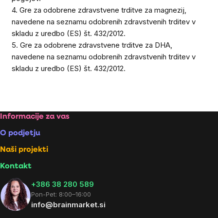
4. Gre za odobrene zdravstvene trditve za magnezij,
navedene na seznamu odobrenih zdravstvenih trditev v
skladu z uredbo (ES) št. 432/2012.
5. Gre za odobrene zdravstvene trditve za DHA,
navedene na seznamu odobrenih zdravstvenih trditev v
skladu z uredbo (ES) št. 432/2012.
Footer
Informacije za vas
O podjetju
Naši projekti
Kontakt
+386 38 280 589
Pon-Pet: 8:00–16:00
info@brainmarket.si