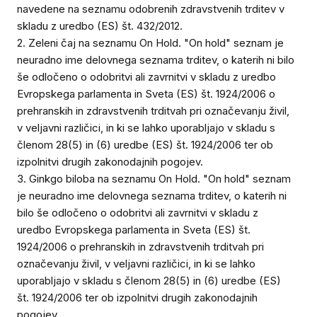
navedene na seznamu odobrenih zdravstvenih trditev v
skladu z uredbo (ES) št. 432/2012.
2. Zeleni čaj na seznamu On Hold. "On hold" seznam je
neuradno ime delovnega seznama trditev, o katerih ni bilo
še odločeno o odobritvi ali zavrnitvi v skladu z uredbo
Evropskega parlamenta in Sveta (ES) št. 1924/2006 o
prehranskih in zdravstvenih trditvah pri označevanju živil,
v veljavni različici, in ki se lahko uporabljajo v skladu s
členom 28(5) in (6) uredbe (ES) št. 1924/2006 ter ob
izpolnitvi drugih zakonodajnih pogojev.
3. Ginkgo biloba na seznamu On Hold. "On hold" seznam
je neuradno ime delovnega seznama trditev, o katerih ni
bilo še odločeno o odobritvi ali zavrnitvi v skladu z
uredbo Evropskega parlamenta in Sveta (ES) št.
1924/2006 o prehranskih in zdravstvenih trditvah pri
označevanju živil, v veljavni različici, in ki se lahko
uporabljajo v skladu s členom 28(5) in (6) uredbe (ES)
št. 1924/2006 ter ob izpolnitvi drugih zakonodajnih
pogojev.