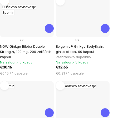
Tip
Duševna ravnovesje
Spomin
7x
0x
NOW Ginkgo Biloba Double
Epigemic® Ginkgo BodyBrain,
Strength, 120 mg, 200 zeliščnih
ginko biloba, 60 kapsul
kapsul
Prehransko dopolnilo
Na zalogi > 5 kosov
Na zalogi > 5 kosov
€30,16
€12,65
Cena
Cena
€0,15 / 1 capsule
€0,21 / 1 capsule
na
na
enoto:
enoto:
Spomin
Hormonsko ravnovesje