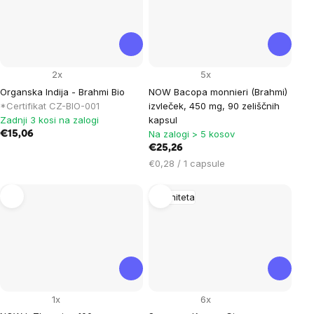
2x
5x
Organska Indija - Brahmi Bio
NOW Bacopa monnieri (Brahmi)
*Certifikat CZ-BIO-001
izvleček, 450 mg, 90 zeliščnih
Zadnji 3 kosi na zalogi
kapsul
Na zalogi > 5 kosov
€15,06
€25,26
Cena
€0,28 / 1 capsule
na
enoto:
Imuniteta
1x
6x