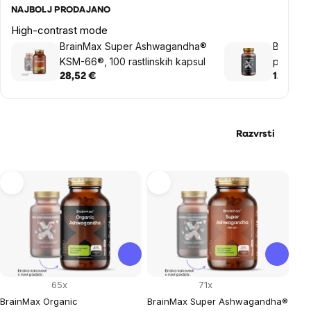
NAJBOLJ PRODAJANO
High-contrast mode
BrainMax Super Ashwagandha®
BrainMax
KSM-66®, 100 rastlinskih kapsul
prahu, 
28,52 €
12,20 €
Razvrsti
List
of
products
65x
71x
BrainMax Organic
BrainMax Super Ashwagandha®