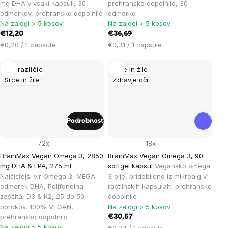
mg DHA v vsaki kapsuli, 30
prehransko dopolnilo, 30
odmerkov, prehransko dopolnilo
odmerko
Na zalogi > 5 kosov
Na zalogi > 5 kosov
€12,20
€36,69
Cena
Cena
€0,20 / 1 capsule
€0,31 / 1 capsule
na
na
enoto:
enoto:
Več različic
Srce in žile
Srce in žile
Zdravje oči
Podrobnost
72x
18x
BrainMax Vegan Omega 3, 2850
BrainMax Vegan Omega 3, 90
mg DHA & EPA, 275 ml
softgel kapsul
Vegansko omega
Najčistejši vir Omega 3, MEGA
3 olje, pridobljeno iz mikroalg v
odmerek DHA, Polifenolna
rastlinskih kapsulah, prehransko
zaščita, D3 & K2, 25 do 50
dopolnilo
obrokov, 100% VEGAN,
Na zalogi > 5 kosov
prehransko dopolnilo
€30,57
Na zalogi > 5 kosov
Cena
€0,34 / 1 capsule