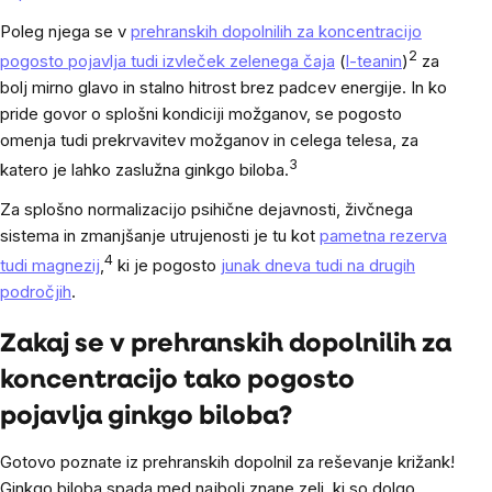
Poleg njega se v
prehranskih dopolnilih za koncentracijo
2
pogosto pojavlja tudi izvleček zelenega čaja
(
l-teanin
)
za
bolj mirno glavo in stalno hitrost brez padcev energije. In ko
pride govor o splošni kondiciji možganov, se pogosto
omenja tudi prekrvavitev možganov in celega telesa, za
3
katero je lahko zaslužna ginkgo biloba.
Za splošno normalizacijo psihične dejavnosti, živčnega
sistema in zmanjšanje utrujenosti je tu kot
pametna rezerva
4
tudi magnezij
,
ki je pogosto
junak dneva tudi na drugih
področjih
.
Zakaj se v prehranskih dopolnilih za
koncentracijo tako pogosto
pojavlja ginkgo biloba?
Gotovo poznate iz prehranskih dopolnil za reševanje križank!
Ginkgo biloba spada med najbolj znane zeli, ki so dolgo