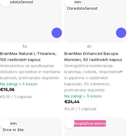
Osredotočenost
Spomin
Osredotočenost
5x
4x
BrainMax Natural L-Theanine,
BrainMax Enhanced Bacopa
100 rastlinskih kapsul
Monnieri, 60 rastlinskih kapsul
Aminokislina za spodbujanje
Sinergistična kombinacija
občutkov sprostitve in mentalne
brahmija, rodiole, Vitacholina®
budnosti, prehransko dopolnilo
in piperina v rastlinskih
Na zalogi > 5 kosov
kapsulah, 60 odmerkov,
prehransko dopolnilo
€15,06
Na zalogi > 5 kosov
Cena
€0,15 / 1 capsule
na
€24,44
enoto:
Cena
€0,41 / 1 capsule
na
enoto:
Spomin
+ Brezplačno darilo
Srce in žile