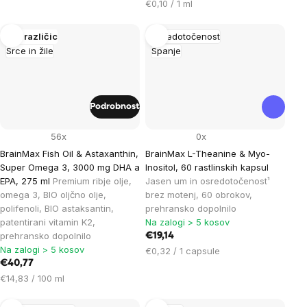
na
Cena
€0,10 / 1 ml
enoto:
na
enoto:
Več različic
Osredotočenost
Srce in žile
Spanje
Podrobnost
56x
0x
BrainMax Fish Oil & Astaxanthin,
BrainMax L-Theanine & Myo-
Super Omega 3, 3000 mg DHA a
Inositol, 60 rastlinskih kapsul
EPA, 275 ml
Premium ribje olje,
Jasen um in osredotočenost¹
omega 3, BIO oljčno olje,
brez motenj, 60 obrokov,
polifenoli, BIO astaksantin,
prehransko dopolnilo
patentirani vitamin K2,
Na zalogi > 5 kosov
prehransko dopolnilo
€19,14
Na zalogi > 5 kosov
Cena
€0,32 / 1 capsule
€40,77
na
Cena
enoto:
€14,83 / 100 ml
na
enoto: