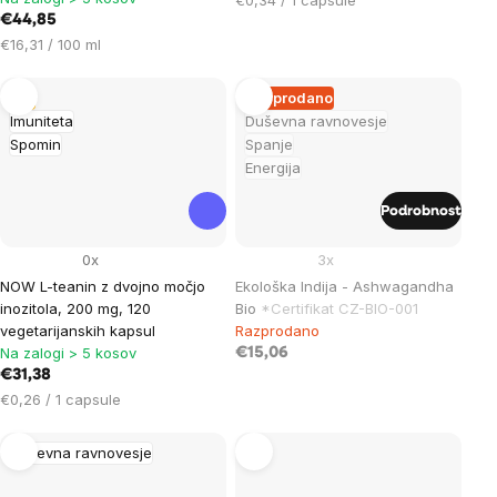
€44,85
na
Cena
enoto:
€16,31 / 100 ml
na
enoto:
Tip
Razprodano
Imuniteta
Duševna ravnovesje
Spomin
Spanje
Energija
Podrobnost
0x
3x
NOW L-teanin z dvojno močjo
Ekološka Indija - Ashwagandha
inozitola, 200 mg, 120
Bio
*Certifikat CZ-BIO-001
vegetarijanskih kapsul
Razprodano
Na zalogi > 5 kosov
€15,06
€31,38
Cena
€0,26 / 1 capsule
na
enoto:
Duševna ravnovesje