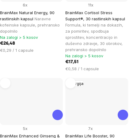
6x
11x
BrainMax Natural Energy, 90
BrainMax Cortisol Stress
rastlinskih kapsul
Naravne
Support®, 30 rastlinskih kapsul
kofeinske kapsule, prehransko
Formula, ki temelji na dokazih,
dopolnilo
za pomiritev, spodbuja
Na zalogi > 5 kosov
sprostitev, koncentracijo in
duševno zdravje, 30 obrokov,
€26,48
prehransko dopolnilo
Cena
€0,29 / 1 capsule
Na zalogi > 5 kosov
na
enoto:
€17,51
Cena
€0,58 / 1 capsule
na
enoto:
Energija
5x
7x
BrainMax Enhanced Ginseng &
BrainMax Life Booster, 90