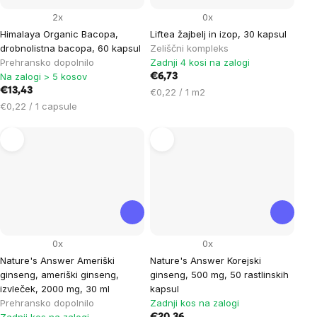
2x
0x
Himalaya Organic Bacopa,
Liftea žajbelj in izop, 30 kapsul
drobnolistna bacopa, 60 kapsul
Zeliščni kompleks
Prehransko dopolnilo
Zadnji 4 kosi na zalogi
Na zalogi > 5 kosov
€6,73
€13,43
Cena
€0,22 / 1 m2
Cena
na
€0,22 / 1 capsule
na
enoto:
enoto:
0x
0x
Nature's Answer Ameriški
Nature's Answer Korejski
ginseng, ameriški ginseng,
ginseng, 500 mg, 50 rastlinskih
izvleček, 2000 mg, 30 ml
kapsul
Prehransko dopolnilo
Zadnji kos na zalogi