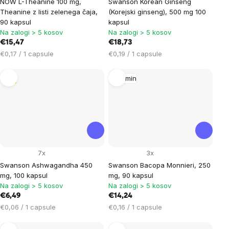
NOW L-Theanine 100 mg,
Swanson Korean Ginseng
Theanine z listi zelenega čaja,
(Korejski ginseng), 500 mg 100
90 kapsul
kapsul
Na zalogi > 5 kosov
Na zalogi > 5 kosov
€15,47
€18,73
Cena
Cena
€0,17 / 1 capsule
€0,19 / 1 capsule
na
na
enoto:
enoto:
Tip
Spomin
7x
3x
Swanson Ashwagandha 450
Swanson Bacopa Monnieri, 250
mg, 100 kapsul
mg, 90 kapsul
Na zalogi > 5 kosov
Na zalogi > 5 kosov
€6,49
€14,24
Cena
Cena
€0,06 / 1 capsule
€0,16 / 1 capsule
na
na
enoto:
enoto: