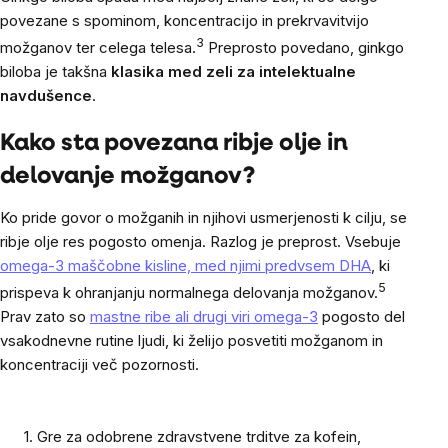
povezane s spominom, koncentracijo in prekrvavitvijo
3
možganov ter celega telesa.
Preprosto povedano, ginkgo
biloba je takšna
klasika med zeli za intelektualne
navdušence
.
Kako sta povezana ribje olje in
delovanje možganov?
Ko pride govor o možganih in njihovi usmerjenosti k cilju, se
ribje olje res pogosto omenja. Razlog je preprost. Vsebuje
omega-3 maščobne kisline, med njimi predvsem DHA
, ki
5
prispeva k ohranjanju normalnega delovanja možganov.
Prav zato so
mastne ribe ali drugi viri omega-3
pogosto del
vsakodnevne rutine ljudi, ki želijo posvetiti možganom in
koncentraciji več pozornosti.
1. Gre za odobrene zdravstvene trditve za kofein,