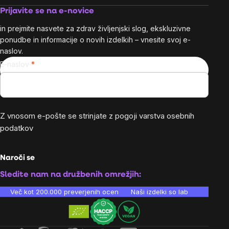
Prijavite se na e-novice
in prejmite nasvete za zdrav življenjski slog, ekskluzivne
ponudbe in informacije o novih izdelkih – vnesite svoj e-
naslov.
E-naslov
Z vnosom e-pošte se strinjate z
pogoji varstva osebnih
podatkov
Naroči se
Sledite nam na družbenih omrežjih:
Več kot 200.000 preverjenih ocen
Naši izdelki so laboratorijsko te