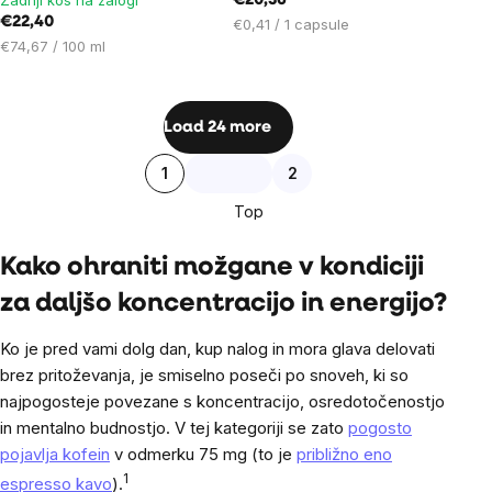
Zadnji kos na zalogi
€20,36
€22,40
Cena
€0,41 / 1 capsule
Cena
na
€74,67 / 100 ml
na
enoto:
enoto:
Listing
Load 24 more
controls
Pagination
1
2
Top
Kako ohraniti možgane v kondiciji
za daljšo koncentracijo in energijo?
Ko je pred vami dolg dan, kup nalog in mora glava delovati
brez pritoževanja, je smiselno poseči po snoveh, ki so
najpogosteje povezane s koncentracijo, osredotočenostjo
in mentalno budnostjo. V tej kategoriji se zato
pogosto
pojavlja kofein
v odmerku 75 mg (to je
približno eno
1
espresso kavo
).