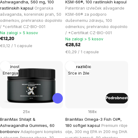
Ashwagandha, 560 mg, 100
KSM-66®, 100 rastlinskih kapsul
rastlinskih kapsul
Organska
Patentiran izvleček ašvagande
ašvaganda, koreninski prah, 50
KSM-66® za podporo
odmerkov, prehransko dopolnilo
duševnemu zdravju, 100
/ *certifikat CZ-BIO-001
odmerkov, prehransko dopolnilo
Na zalogi > 5 kosov
/ *Certifikat CZ-BIO-001
Na zalogi > 5 kosov
€12,20
Cena
€28,52
€0,12 / 1 capsule
na
Cena
€0,29 / 1 capsule
enoto:
na
enoto:
Plodnost
Več različic
Energija
Srce in žile
Podrobnost
25x
168x
BrainMax Shilajit &
BrainMax Omega-3 Fish Oil®,
Ashwagandha Gummies, 60
180 softgel kapsul
Premium ribje
bonbonov
Adaptogeni kompleks
olje, 300 mg EPA in 200 mg DHA
z okusom črnega ribeza, 30
v vsaki kapsuli, 90 obrokov,