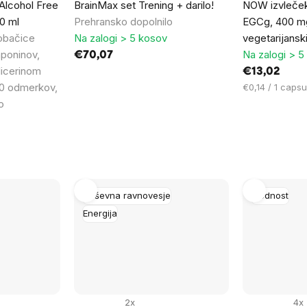
Alcohol Free
BrainMax set Trening + darilo!
NOW izvleček
00 ml
Prehransko dopolnilo
EGCg, 400 m
obačice
Na zalogi > 5 kosov
vegetarijansk
aponinov,
Na zalogi > 5
€70,07
glicerinom
€13,02
00 odmerkov,
Cena
€0,14 / 1 capsu
na
o
enoto:
Duševna ravnovesje
Plodnost
Energija
2x
4x