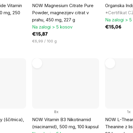
de Vitamin
NOW Magnesium Citrate Pure
Organska Indij
00 mg, 250
Powder, magnezijev citrat v
*Certifikat C
prahu, 450 mg, 227 g
Na zalogi > 5
Na zalogi > 5 kosov
€15,06
€15,87
Cena
€6,99 / 100 g
na
enoto:
8x
1x
 (ščitnica),
NOW Vitamin B3 Nikotinamid
NOW L-Thean
(niacinamid), 500 mg, 100 kapsul
Theanine z lis