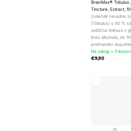
BrainMax® Tribulus 
Tincture, Extract, 1
Izvleček navadne z
(Tribulus) s 40 % s
zeliščna tinktura z 
brez alkohola, do 1
prehransko dopolnil
Na zalogi > 5 kosov
€9,90
3x