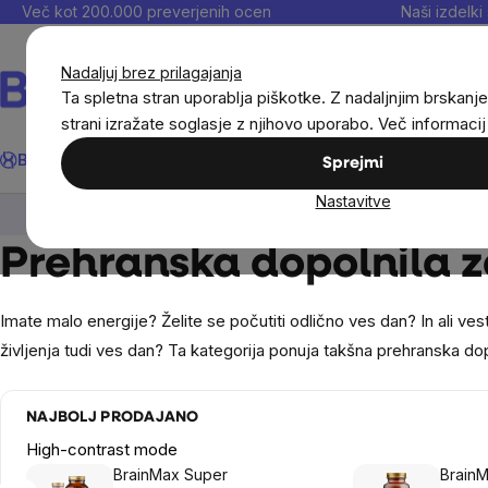
Preskoči
Več kot 200.000 preverjenih ocen
Naši izdelki 
na
vsebino
Nadaljuj brez prilagajanja
Ta spletna stran uporablja piškotke. Z nadaljnjim brskanje
strani izražate soglasje z njihovo uporabo. Več informaci
Išči
BrainMax®
Poletje
Prihrani
Cilji
Prehranska dopolnila in
Sprejmi
Nastavitve
Cilji
Energija, vitalnost
Prehranska dopolnila z
Imate malo energije? Želite se počutiti odlično ves dan? In ali ve
življenja tudi ves dan? Ta kategorija ponuja takšna prehranska dop
NAJBOLJ PRODAJANO
High-contrast mode
BrainMax Super
BrainM