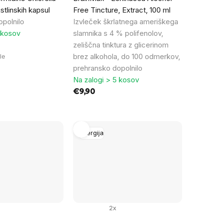
stlinskih kapsul
Free Tincture, Extract, 100 ml
polnilo
Izvleček škrlatnega ameriškega
 kosov
slamnika s 4 % polifenolov,
zeliščna tinktura z glicerinom
brez alkohola, do 100 odmerkov,
le
prehransko dopolnilo
Na zalogi > 5 kosov
€9,90
Energija
2x