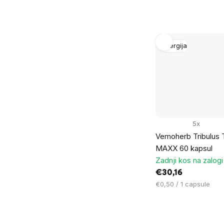
na
enoto:
Energija
5x
Vemoherb Tribulus T
MAXX 60 kapsul
Zadnji kos na zalogi
€30,16
Cena
€0,50 / 1 capsule
na
enoto: