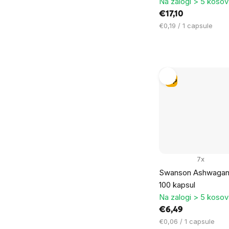
Na zalogi > 5 kosov
€17,10
Cena
€0,19 / 1 capsule
na
enoto:
Tip
7x
Swanson Ashwagan
100 kapsul
Na zalogi > 5 kosov
€6,49
Cena
€0,06 / 1 capsule