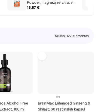
Powder, magnezijev citrat v
Theani
prahu, 450 mg, 227 g
čaja, 
15,87 €
15,47
Skupaj
127
elementov
5x
ca Alcohol Free
BrainMax Enhanced Ginseng &
 Extract, 100 ml
Shilajit, 60 rastlinskih kapsul