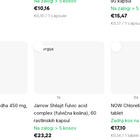
Na zalogi > 5 kosov
90 kapsul
Na zalogi > 5
€10,16
Cena
€0,10 / 1 capsule
€15,47
na
Cena
€0,17 / 1 capsu
enoto:
na
enoto:
Energija
1x
0x
dha 450 mg,
Jarrow Shilajit Fulvic acid
NOW Chlorella
complex (fulvična kislina), 60
tablet
rastlinskih kapsul
Zadnji kos na 
Na zalogi > 5 kosov
€17,10
Cena
€0,14 / 1 tablet
€23,22