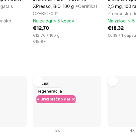
ogata s
XPresso, BIO, 100 g
*Certifikat
2,5 mg, 100 ra
CZ-BIO-001
Prehransko do
ansko
Na zalogi > 5 kosov
Na zalogi > 5
€12,70
€18,32
Cena
Cena
€12,70 / 100 g
€0,18 / 1 capsu
na
na
€15,87
enoto:
enoto:
Akcija
Regeneracija
+ Brezplačno darilo
2x
4x