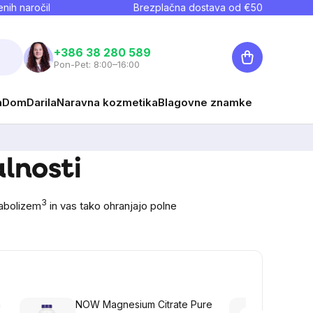
nih naročil
Brezplačna dostava od €
50
Košarica
+386 38 280 589
Pon-Pet: 8:00–16:00
a
Dom
Darila
Naravna kozmetika
Blagovne znamke
alnosti
3
tabolizem
in vas tako ohranjajo polne
a
NOW Magnesium Citrate Pure
NOW L