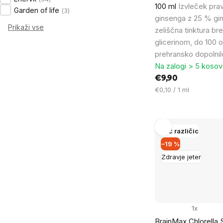
100 ml
Izvleček pra
Garden of life
3
ginsenga z 25 % gi
Prikaži vse
zeliščna tinktura br
glicerinom, do 100 
prehransko dopolnil
Na zalogi > 5 kosov
€9,90
Cena
€0,10 / 1 ml
na
enoto:
Več različic
–19 %
Zdravje jeter
1x
BrainMax Chlorella 