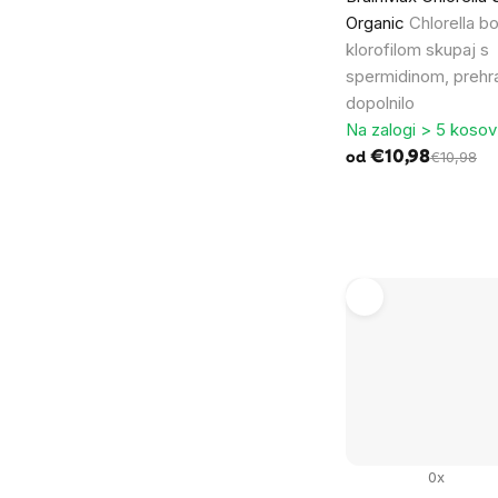
Organic
Chlorella b
klorofilom skupaj s
spermidinom, prehr
dopolnilo
Na zalogi > 5 kosov
€10,98
€10,98
od
0x