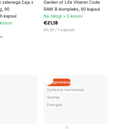
 zelenega čaja z
Garden of Life Vitamin Code
g, 90
RAW B-kompleks, 60 kapsul
ih kapsul
Na zalogi > 5 kosov
 kosov
€21,18
Cena
€0,35 / 1 capsule
na
le
enoto:
Razprodano
Duševna ravnovesje
Spanje
Energija
3x