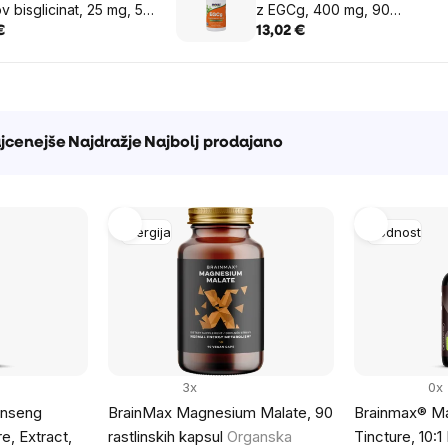
v bisglicinat, 25 mg, 50
z EGCg, 400 mg, 90
skih kapsul
vegetarijanskih kapsul
€
13,02 €
e
jcenejše
Najdražje
Najbolj prodajano
Energija
Plodnost
3x
0x
inseng
BrainMax Magnesium Malate, 90
Brainmax® Ma
e, Extract,
rastlinskih kapsul
Organska
Tincture, 10:1