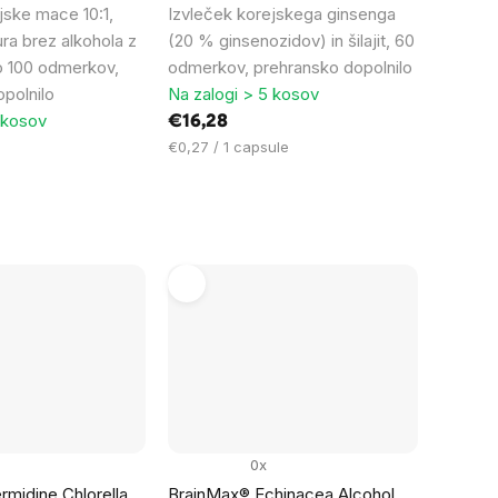
jske mace 10:1,
Izvleček korejskega ginsenga
ura brez alkohola z
(20 % ginsenozidov) in šilajit, 60
o 100 odmerkov,
odmerkov, prehransko dopolnilo
polnilo
Na zalogi > 5 kosov
 kosov
€16,28
Cena
€0,27 / 1 capsule
na
enoto:
0x
midine Chlorella
BrainMax® Echinacea Alcohol