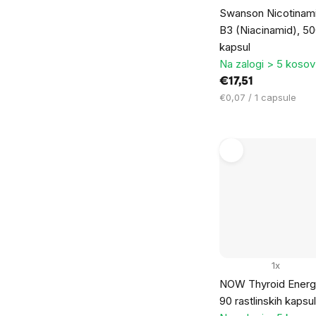
Swanson Nicotinami
B3 (Niacinamid), 5
kapsul
Na zalogi > 5 kosov
€17,51
Cena
€0,07 / 1 capsule
na
enoto:
1x
NOW Thyroid Energy
90 rastlinskih kapsul