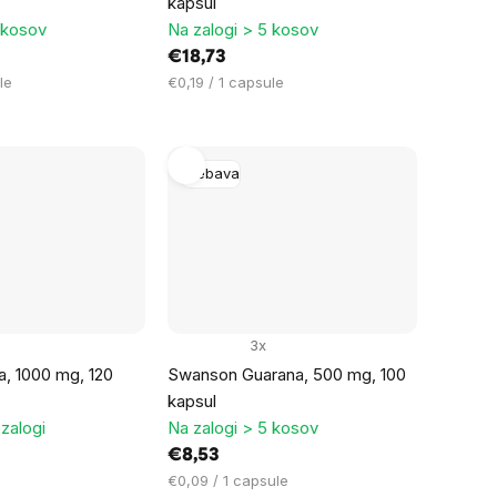
kapsul
 kosov
Na zalogi > 5 kosov
€18,73
Cena
le
€0,19 / 1 capsule
na
enoto:
Prebava
3x
, 1000 mg, 120
Swanson Guarana, 500 mg, 100
kapsul
zalogi
Na zalogi > 5 kosov
€8,53
Cena
€0,09 / 1 capsule