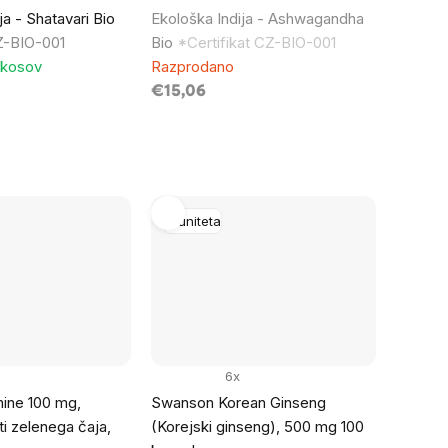
a - Shatavari Bio
Ekološka Indija - Ashwagandha
Z-BIO-001
Bio
*Certifikat CZ-BIO-001
 kosov
Razprodano
€15,06
Imuniteta
6x
ine 100 mg,
Swanson Korean Ginseng
ti zelenega čaja,
(Korejski ginseng), 500 mg 100