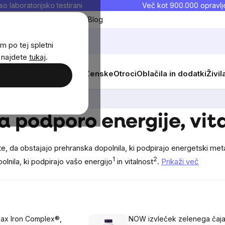
so laboratorijsko testirani
Več kot 900.000 opravlje
Moji priljubljeni
Blog
m po tej spletni
j najdete
tukaj
.
 prehrana
Novosti
Moški
Ženske
Otroci
Oblačila in dodatki
Živil
a podporo energije, vit
ste, da obstajajo prehranska dopolnila, ki podpirajo energetski me
1
2
olnila, ki podpirajo vašo energijo
in vitalnost
.
Prikaži več
ax Iron Complex®,
NOW izvleček zelenega čaj