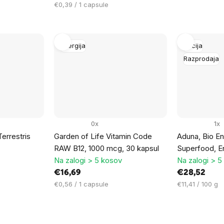
na
Cena
€0,39 / 1 capsule
enoto:
na
enoto:
Energija
Akcija
Razprodaja
0x
1x
errestris
Garden of Life Vitamin Code
Aduna, Bio E
RAW B12, 1000 mcg, 30 kapsul
Superfood, E
Na zalogi > 5 kosov
Na zalogi > 5
€16,69
€28,52
Cena
Cena
€0,56 / 1 capsule
€11,41 / 100 g
na
na
enoto:
enoto: