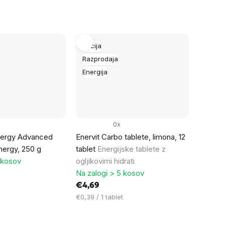
na
enoto:
Akcija
Razprodaja
Energija
0x
nergy Advanced
Enervit Carbo tablete, limona, 12
nergy, 250 g
tablet
Energijske tablete z
 kosov
ogljikovimi hidrati
Na zalogi > 5 kosov
€4,69
Cena
€0,39 / 1 tablet
na
enoto: