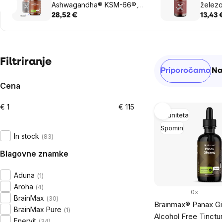
Ashwagandha® KSM-66®,
železo
100 rastlinskih kapsul
rastlin
28,52 €
13,43 
Sidebar
Filtriranje
Razvrščanj
Priporočamo
Na
izdelkov
Cena
€
1
€
115
List
Imuniteta
of
Spomin
In stock
83
products
Blagovne znamke
Aduna
1
Aroha
4
0x
BrainMax
30
Brainmax® Panax G
BrainMax Pure
1
Alcohol Free Tinctur
Enervit
34