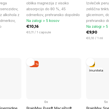
vega
oblika magnezija z visoko
Izvleček peru
nsenozidov,
absorpcijo do 80 %, 45
zeliščna tinkt
ez alkohola z
odmerkov, prehransko dopolnilo
glicerinom, d
odmerkov,
Na zalogi > 5 kosov
prehransko do
o
Na zalogi > 5
€10,16
Cena
€0,11 / 1 capsule
€9,90
na
Cena
€0,10 / 1 ml
enoto:
na
enoto:
–19 %
Tip
Imuniteta
0x
5x
Spermidine
BrainMax Pure® MacaPro®
BrainMax Sper