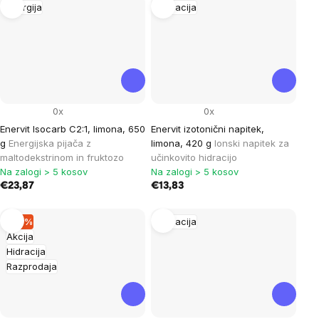
Energija
Hidracija
0x
0x
Enervit Isocarb C2:1, limona, 650
Enervit izotonični napitek,
g
Energijska pijača z
limona, 420 g
Ionski napitek za
maltodekstrinom in fruktozo
učinkovito hidracijo
Na zalogi > 5 kosov
Na zalogi > 5 kosov
€23,87
€13,83
–16 %
Hidracija
Akcija
Hidracija
Razprodaja