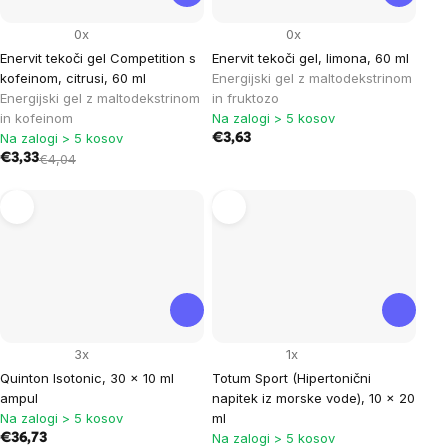
0x
0x
Enervit tekoči gel Competition s
Enervit tekoči gel, limona, 60 ml
kofeinom, citrusi, 60 ml
Energijski gel z maltodekstrinom
Energijski gel z maltodekstrinom
in fruktozo
in kofeinom
Na zalogi > 5 kosov
Na zalogi > 5 kosov
€3,63
€3,33
€4,04
3x
1x
Quinton Isotonic, 30 x 10 ml
Totum Sport (Hipertonični
ampul
napitek iz morske vode), 10 x 20
Na zalogi > 5 kosov
ml
Na zalogi > 5 kosov
€36,73