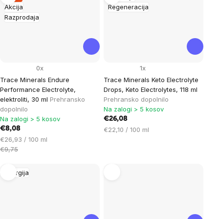
Akcija
Regeneracija
Razprodaja
0x
1x
Trace Minerals Endure
Trace Minerals Keto Electrolyte
Performance Electrolyte,
Drops, Keto Electrolytes, 118 ml
elektroliti, 30 ml
Prehransko
Prehransko dopolnilo
dopolnilo
Na zalogi > 5 kosov
Na zalogi > 5 kosov
€26,08
€8,08
Cena
€22,10 / 100 ml
Cena
na
€26,93 / 100 ml
na
enoto:
€9,75
enoto:
Energija