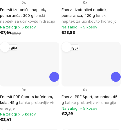
0x
0x
Enervit izotonični napitek,
Enervit izotonični napitek,
pomaranča, 300 g
Ionski
pomaranča, 420 g
Ionski
napitek za učinkovito hidracijo
napitek za učinkovito hidracijo
Na zalogi > 5 kosov
Na zalogi > 5 kosov
€7,64
€9,10
€13,83
Energija
Energija
0x
0x
Enervit PRE Sport s kofeinom,
Enervit PRE Sport, brusnica, 45
kola, 45 g
Lahko prebavljiv vir
g
Lahko prebavljiv vir energije
energije
Na zalogi > 5 kosov
Na zalogi > 5 kosov
€2,29
€2,41