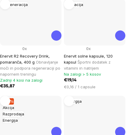
Regeneracija
Hidracija
0x
0x
Enervit R2 Recovery Drink,
Enervit solne kapsule, 120
pomaranča, 400 g
Obnavljanje
kapsul
Športni dodatek z
moči in podpora regeneraciji po
vitamini in natrijem
napornem treningu
Na zalogi > 5 kosov
Zadnji 4 kosi na zalogi
€19,14
€35,87
Cena
€0,16 / 1 capsule
na
enoto:
–17 %
Energija
Akcija
Razprodaja
Energija