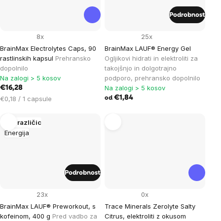
Podrobnost
8x
25x
BrainMax Electrolytes Caps, 90
BrainMax LAUF® Energy Gel
rastlinskih kapsul
Prehransko
Ogljikovi hidrati in elektroliti za
dopolnilo
takojšnjo in dolgotrajno
Na zalogi > 5 kosov
podporo, prehransko dopolnilo
Na zalogi > 5 kosov
€16,28
Cena
€1,84
€0,18 / 1 capsule
od
na
enoto:
Več različic
Energija
Podrobnost
23x
0x
BrainMax LAUF® Preworkout, s
Trace Minerals Zerolyte Salty
kofeinom, 400 g
Pred vadbo za
Citrus, elektroliti z okusom