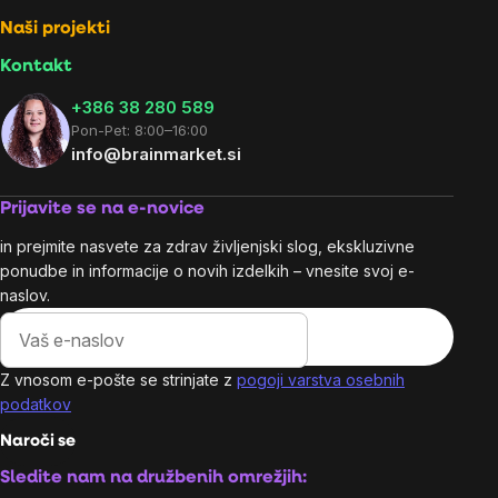
Naši projekti
Kontakt
+386 38 280 589
Pon-Pet: 8:00–16:00
info@brainmarket.si
Prijavite se na e-novice
in prejmite nasvete za zdrav življenjski slog, ekskluzivne
ponudbe in informacije o novih izdelkih – vnesite svoj e-
naslov.
Z vnosom e-pošte se strinjate z
pogoji varstva osebnih
podatkov
Naroči se
Sledite nam na družbenih omrežjih: