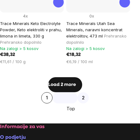
4x
0x
Trace Minerals Keto Electrolyte
Trace Minerals Utah Sea
Powder, Keto elektroliti v prahu,
Minerals, naravni koncentrat
limona in limeta, 330 g
elektrolitov, 473 ml
Prehransko
Prehransko dopolnilo
dopolnilo
Na zalogi > 5 kosov
Na zalogi > 5 kosov
€38,32
€18,32
Cena
Cena
€11,61 / 100 g
€6,19 / 100 ml
na
na
enoto:
enoto:
Listing
Load 2 more
controls
Pagination
1
2
Top
Footer
Informacije za vas
O podjetju