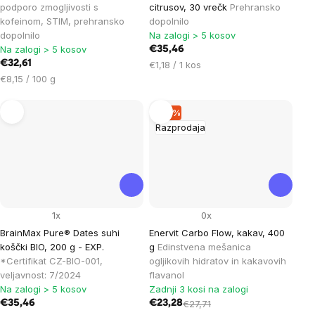
podporo zmogljivosti s
citrusov, 30 vrečk
Prehransko
kofeinom, STIM, prehransko
dopolnilo
dopolnilo
Na zalogi > 5 kosov
Na zalogi > 5 kosov
€35,46
€32,61
Cena
€1,18 / 1 kos
Cena
na
€8,15 / 100 g
na
enoto:
enoto:
–15 %
Razprodaja
1x
0x
BrainMax Pure® Dates suhi
Enervit Carbo Flow, kakav, 400
koščki BIO, 200 g - EXP.
g
Edinstvena mešanica
*Certifikat CZ-BIO-001,
ogljikovih hidratov in kakavovih
veljavnost: 7/2024
flavanol
Na zalogi > 5 kosov
Zadnji 3 kosi na zalogi
€35,46
€23,28
€27,71