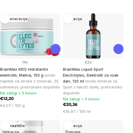
List
Regeneracija
Hidracija
of
products
14x
62x
BrainMax KIDS Hidratantni
BrainMax Liquid Sport
elektroliti, Malina, 150 g
Ionski
Electrolytes, Elektroliti za vsak
napitek za otroke z minerali, 30
dan, 120 ml
Ionski minerali za
odmerkov, prehransko dopolnilo
šport v tekoči obliki, prehransko
Na zalogi > 5 kosov
dopolnilo
Na zalogi > 5 kosov
€12,20
Cena
€20,36
€4,07 / 100 g
na
Cena
€16,97 / 100 ml
enoto:
na
enoto:
Več različic
Hidracija
Hidracija
Energija