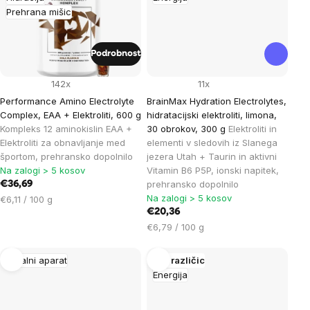
Prehrana mišic
Podrobnost
142x
11x
Performance Amino Electrolyte
BrainMax Hydration Electrolytes,
Complex, EAA + Elektroliti, 600 g
hidratacijski elektroliti, limona,
Kompleks 12 aminokislin EAA +
30 obrokov, 300 g
Elektroliti in
Elektroliti za obnavljanje med
elementi v sledovih iz Slanega
športom, prehransko dopolnilo
jezera Utah + Taurin in aktivni
Na zalogi > 5 kosov
Vitamin B6 P5P, ionski napitek,
prehransko dopolnilo
€36,69
Na zalogi > 5 kosov
Cena
€6,11 / 100 g
na
€20,36
enoto:
Cena
€6,79 / 100 g
na
enoto:
Gibalni aparat
Več različic
Energija