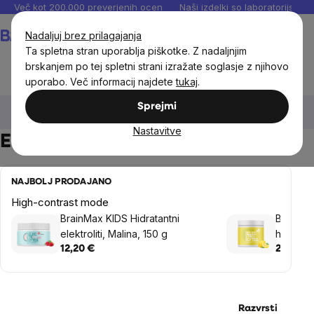
Preskoči
Več kot 200.000 preverjenih ocen
Naši izdelki so laboratorijsko te
na
Košarica
Nadaljuj brez prilagajanja
vsebino
Ta spletna stran uporablja piškotke. Z nadaljnjim
brskanjem po tej spletni strani izražate soglasje z njihovo
uporabo. Več informacij najdete
tukaj
.
Prehranska dopolnila in prehrana
Športna prehrana
Sprejmi
Elektroliti
Nastavitve
Elektroliti - preusmeritev
NAJBOLJ PRODAJANO
High-contrast mode
BrainMax KIDS Hidratantni
BrainMax
elektroliti, Malina, 150 g
hidrataci
obrokov
12,20 €
20,36 €
Razvrsti