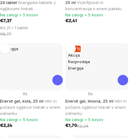
24 tablet
Energijske tablete z
25 ml
Vzdržljivost in
ogljikovimi hidrati
koncentracija v enem paketu
Na zalogi > 5 kosov
Na zalogi > 5 kosov
€7,37
€2,41
Cena
€0,31 / 1 tablet
na
€8,77
enoto:
Energija
–24 %
Akcija
Razprodaja
Energija
0x
0x
Enervit gel, kola, 25 ml
Hitri in
Enervit gel, limona, 25 ml
Hitri in
počasni ogljikovi hidrati v enem
počasni ogljikovi hidrati v enem
odmerku
odmerku
Na zalogi > 5 kosov
Na zalogi > 5 kosov
€2,24
€1,70
€2,24