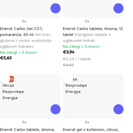
0x
0x
Enervit Carbo Gel C2:1,
Enervit Carbo tablete, limona, 12
pomaranča, 60 ml
Gel brez
tablet
Energijske tablete z
glutena z visoko vsebnostjo
ogljikovimi hidrati
ogljikovih hidratov
Na zalogi > 5 kosov
Na zalogi > 5 kosov
€3,94
€3,63
Cena
€0,33 / 1 tablet
na
€4,69
enoto:
–15 %
Akcija
Akcija
Razprodaja
Razprodaja
Energija
Energija
0x
0x
Enervit Carbo tablete, limona,
Enervit gel s kofeinom, citrusi,