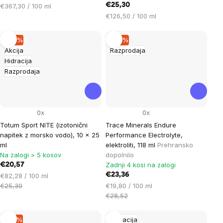
Cena
€25,30
€367,30 / 100 ml
na
Cena
€126,50 / 100 ml
enoto:
na
enoto:
–18 %
–18 %
Akcija
Razprodaja
Hidracija
Razprodaja
0x
0x
Totum Sport NITE (izotonični
Trace Minerals Endure
napitek z morsko vodo), 10 x 25
Performance Electrolyte,
ml
elektroliti, 118 ml
Prehransko
Na zalogi > 5 kosov
dopolnilo
Zadnji 4 kosi na zalogi
€20,57
Cena
€23,36
€82,28 / 100 ml
na
Cena
€25,30
€19,80 / 100 ml
enoto:
na
€28,52
enoto:
–17 %
Hidracija