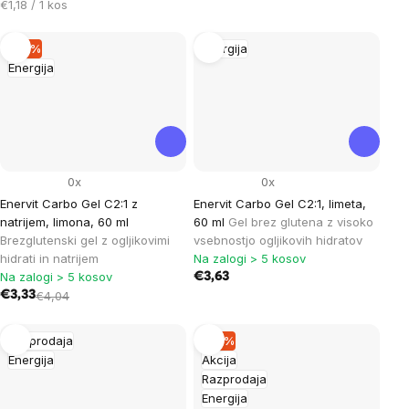
Cena
€1,18 / 1 kos
na
enoto:
–17 %
Energija
Energija
0x
0x
Enervit Carbo Gel C2:1 z
Enervit Carbo Gel C2:1, limeta,
natrijem, limona, 60 ml
60 ml
Gel brez glutena z visoko
Brezglutenski gel z ogljikovimi
vsebnostjo ogljikovih hidratov
hidrati in natrijem
Na zalogi > 5 kosov
Na zalogi > 5 kosov
€3,63
€3,33
€4,04
Razprodaja
–15 %
Energija
Akcija
Razprodaja
Energija