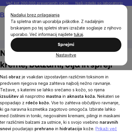
Preskoči
Več kot 200.000 preverjenih ocen
Naši izdelki so laboratorijsko te
na
Košarica
Nadaljuj brez prilagajanja
vsebino
Ta spletna stran uporablja piškotke. Z nadaljnjim
brskanjem po tej spletni strani izražate soglasje z njihovo
uporabo. Več informacij najdete
tukaj
.
Naravna kozmetika
Nega kože in ustnic
Sprejmi
Nega kože in ustnic - Naravne
Nastavitve
kreme, balzami, olja in spreji
Naš
obraz
je vsakdan izpostavljen različnim toksinom in
predvsem njegova nega zahteva najbolj nežno ravnanje.
Težave, s katerimi se lahko srečamo s kožo, so njena
izsušitev
ali nasprotno
mastna
in
aknasta koža.
Nekateri se
spopadajo z
rdečo kožo.
Vse to zahteva občutljivo ravnanje,
ki ga naravna kozmetika zagotovo omogoča. Izbirate lahko
med čistilnimi in toniki, negovalnimi kremami, pilingi in maskami
ter različnimi balzami za ustnice, ki s svojo vsebino
naravnih
snovi
poudarjajo
prehrano
in
hidratacijo
kože.
Prikaži več