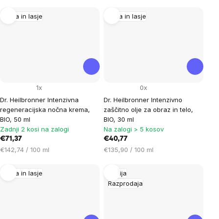
na
enoto:
Koža in lasje
Koža in lasje
1x
0x
Dr. Heilbronner Intenzivna
Dr. Heilbronner Intenzivno
regeneracijska nočna krema,
zaščitno olje za obraz in telo,
BIO, 50 ml
BIO, 30 ml
Zadnji 2 kosi na zalogi
Na zalogi > 5 kosov
€71,37
€40,77
Cena
Cena
€142,74 / 100 ml
€135,90 / 100 ml
na
na
enoto:
enoto:
Koža in lasje
Akcija
Razprodaja