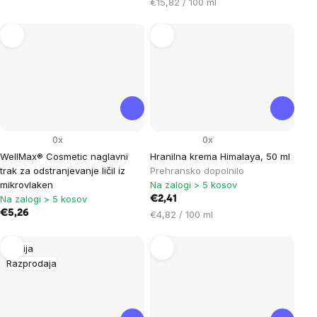
na
Cena
€15,82 / 100 ml
enoto:
na
enoto:
0x
0x
WellMax® Cosmetic naglavni
Hranilna krema Himalaya, 50 ml
trak za odstranjevanje ličil iz
Prehransko dopolnilo
mikrovlaken
Na zalogi > 5 kosov
Na zalogi > 5 kosov
€2,41
€5,26
Cena
€4,82 / 100 ml
na
enoto:
Akcija
Razprodaja