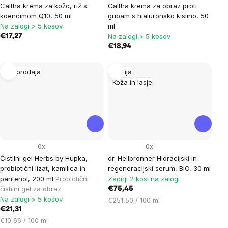
Caltha krema za kožo, riž s
Caltha krema za obraz proti
koencimom Q10, 50 ml
gubam s hialuronsko kislino, 50
Na zalogi > 5 kosov
ml
Na zalogi > 5 kosov
€17,27
€18,94
Razprodaja
Akcija
Koža in lasje
0x
0x
Čistilni gel Herbs by Hupka,
dr. Heilbronner Hidracijski in
probiotični lizat, kamilica in
regeneracijski serum, BIO, 30 ml
pantenol, 200 ml
Probiotični
Zadnji 2 kosi na zalogi
čistilni gel za obraz
€75,45
Na zalogi > 5 kosov
Cena
€251,50 / 100 ml
€21,31
na
Cena
enoto:
€10,66 / 100 ml