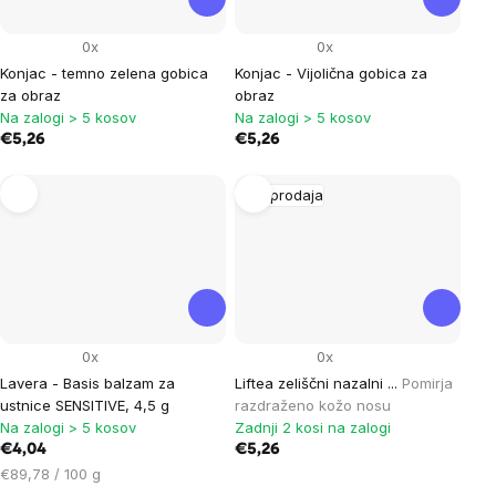
0x
0x
Konjac - temno zelena gobica
Konjac - Vijolična gobica za
za obraz
obraz
Na zalogi > 5 kosov
Na zalogi > 5 kosov
€5,26
€5,26
Razprodaja
0x
0x
Lavera - Basis balzam za
Liftea zeliščni nazalni ...
Pomirja
ustnice SENSITIVE, 4,5 g
razdraženo kožo nosu
Na zalogi > 5 kosov
Zadnji 2 kosi na zalogi
€4,04
€5,26
Cena
€89,78 / 100 g
na