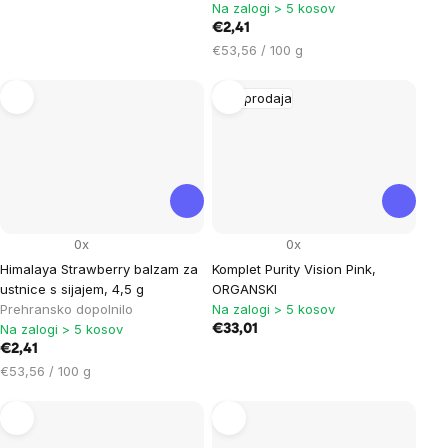
Na zalogi > 5 kosov
€2,41
Cena
€53,56 / 100 g
na
enoto:
Razprodaja
0x
0x
Himalaya Strawberry balzam za
Komplet Purity Vision Pink,
ustnice s sijajem, 4,5 g
ORGANSKI
Prehransko dopolnilo
Na zalogi > 5 kosov
Na zalogi > 5 kosov
€33,01
€2,41
Cena
€53,56 / 100 g
na
enoto: