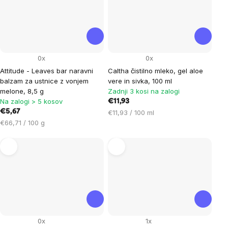
0x
0x
Attitude - Leaves bar naravni
Caltha čistilno mleko, gel aloe
balzam za ustnice z vonjem
vere in sivka, 100 ml
melone, 8,5 g
Zadnji 3 kosi na zalogi
Na zalogi > 5 kosov
€11,93
€5,67
Cena
€11,93 / 100 ml
Cena
na
€66,71 / 100 g
na
enoto:
enoto:
0x
1x