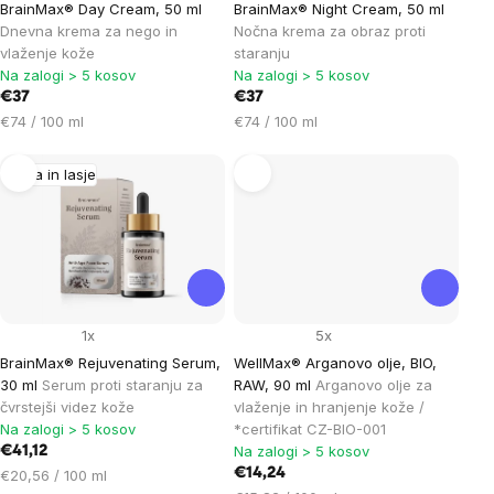
BrainMax® Day Cream, 50 ml
BrainMax® Night Cream, 50 ml
Dnevna krema za nego in
Nočna krema za obraz proti
vlaženje kože
staranju
Na zalogi > 5 kosov
Na zalogi > 5 kosov
€37
€37
Cena
Cena
€74 / 100 ml
€74 / 100 ml
na
na
enoto:
enoto:
Koža in lasje
1x
5x
BrainMax® Rejuvenating Serum,
WellMax® Arganovo olje, BIO,
30 ml
Serum proti staranju za
RAW, 90 ml
Arganovo olje za
čvrstejši videz kože
vlaženje in hranjenje kože /
Na zalogi > 5 kosov
*certifikat CZ-BIO-001
Na zalogi > 5 kosov
€41,12
Cena
€14,24
€20,56 / 100 ml