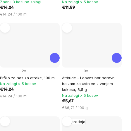
Zadnji 3 kosi na zalogi
Na zalogi > 5 kosov
€14,24
€11,59
Cena
€14,24 / 100 ml
na
enoto:
2x
0x
Pršilo za nos za otroke, 100 ml
Attitude - Leaves bar naravni
Na zalogi > 5 kosov
balzam za ustnice z vonjem
kokosa, 8,5 g
€14,24
Na zalogi > 5 kosov
Cena
€14,24 / 100 ml
na
€5,67
enoto:
Cena
€66,71 / 100 g
na
enoto:
Razprodaja