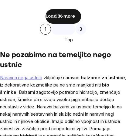
enoto:
Listing
Load 36 more
controls
Pagination
1
3
Top
Ne pozabimo na temeljito nego
ustnic
Naravna nega ustnic
vključuje naravne
balzame za ustnice
,
iz dekorativne kozmetike pa ne sme manjkati niti
bio
šminke
. Balzami zagotovijo potrebno hidracijo, zmehčajo
ustnice, šminke pa s svojo visoko pigmentacijo dodajo
neustavljiv videz. Naravni balzami za ustnice temeljijo le na
nekaj naravnih sestavinah in služijo nežni in naravni negi
ustnic in njihove okolice. Imajo odlično vpojnost in ustnice
zanesljivo zaščitijo pred neugodnimi vplivi. Pomagajo
ustnicam
hidrirati
in s pomočjo zeliščnih izvlečkov tudi