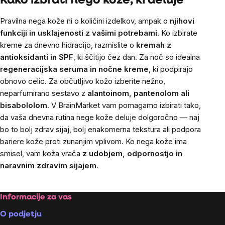
Kako izbrati nego kože, ki deluje
Pravilna nega kože ni o količini izdelkov, ampak o
njihovi
funkciji in usklajenosti z vašimi potrebami
. Ko izbirate
kreme za dnevno hidracijo, razmislite o
kremah z
antioksidanti in SPF
, ki ščitijo čez dan. Za noč so idealna
regeneracijska seruma in nočne kreme
, ki podpirajo
obnovo celic. Za občutljivo kožo izberite nežno,
neparfumirano sestavo z
alantoinom, pantenolom ali
bisabololom
. V BrainMarket vam pomagamo izbirati tako,
da vaša dnevna rutina nege kože deluje dolgoročno — naj
bo to bolj zdrav sijaj, bolj enakomerna tekstura ali podpora
bariere kože proti zunanjim vplivom. Ko nega kože ima
smisel, vam koža vrača
z udobjem, odpornostjo in
naravnim zdravim sijajem
.
Footer
Informacije za vas
O podjetju