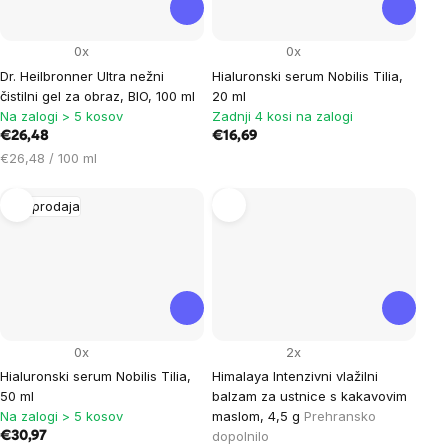
0x
0x
Dr. Heilbronner Ultra nežni
Hialuronski serum Nobilis Tilia,
čistilni gel za obraz, BIO, 100 ml
20 ml
Na zalogi > 5 kosov
Zadnji 4 kosi na zalogi
€26,48
€16,69
Cena
€26,48 / 100 ml
na
enoto:
Razprodaja
0x
2x
Hialuronski serum Nobilis Tilia,
Himalaya Intenzivni vlažilni
50 ml
balzam za ustnice s kakavovim
Na zalogi > 5 kosov
maslom, 4,5 g
Prehransko
dopolnilo
€30,97