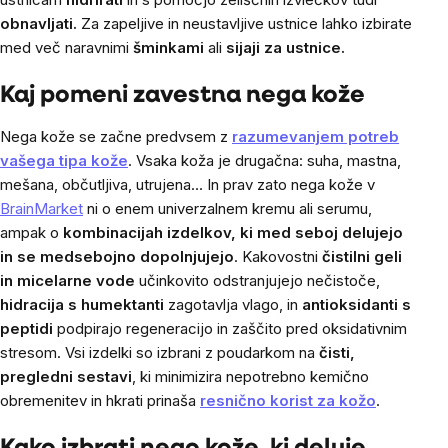
obnavljati.
Za zapeljive in neustavljive ustnice lahko izbirate
med več naravnimi
šminkami
ali
sijaji za ustnice.
Kaj pomeni zavestna nega kože
Nega kože se začne predvsem z
razumevanjem potreb
vašega tipa kože
. Vsaka koža je drugačna: suha, mastna,
mešana, občutljiva, utrujena… In prav zato nega kože v
BrainMarket
ni o enem univerzalnem kremu ali serumu,
ampak o
kombinacijah izdelkov, ki med seboj delujejo
in se medsebojno dopolnjujejo
. Kakovostni
čistilni geli
in micelarne vode
učinkovito odstranjujejo nečistoče,
hidracija s humektanti
zagotavlja vlago, in
antioksidanti s
peptidi
podpirajo regeneracijo in zaščito pred oksidativnim
stresom. Vsi izdelki so izbrani z poudarkom na
čisti,
pregledni sestavi
, ki minimizira nepotrebno kemično
obremenitev in hkrati prinaša
resnično korist za kožo
.