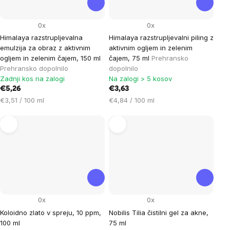
0x
0x
Himalaya razstrupljevalna
Himalaya razstrupljevalni piling z
emulzija za obraz z aktivnim
aktivnim ogljem in zelenim
ogljem in zelenim čajem, 150 ml
čajem, 75 ml
Prehransko
Prehransko dopolnilo
dopolnilo
Zadnji kos na zalogi
Na zalogi > 5 kosov
€5,26
€3,63
Cena
Cena
€3,51 / 100 ml
€4,84 / 100 ml
na
na
enoto:
enoto:
0x
0x
Koloidno zlato v spreju, 10 ppm,
Nobilis Tilia čistilni gel za akne,
100 ml
75 ml