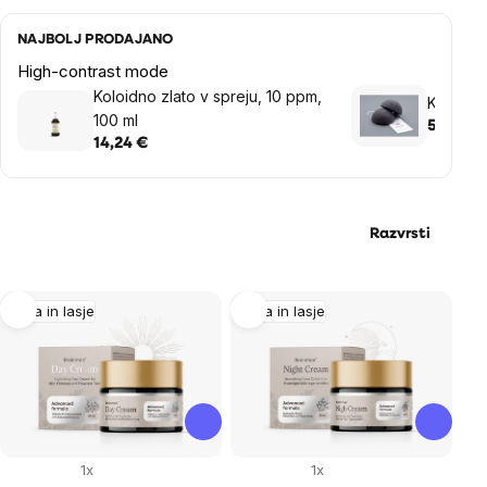
NAJBOLJ PRODAJANO
High-contrast mode
Koloidno zlato v spreju, 10 ppm,
Konjac 
100 ml
5,26 €
14,24 €
Razvrsti
List
Koža in lasje
Koža in lasje
of
products
1x
1x