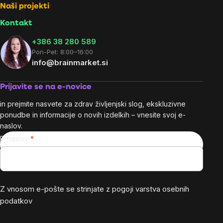
Naši projekti
Kontakt
+386 38 280 589
Pon-Pet: 8:00–16:00
info@brainmarket.si
Prijavite se na e-novice
in prejmite nasvete za zdrav življenjski slog, ekskluzivne
ponudbe in informacije o novih izdelkih – vnesite svoj e-
naslov.
E-naslov
Z vnosom e-pošte se strinjate z
pogoji varstva osebnih
podatkov