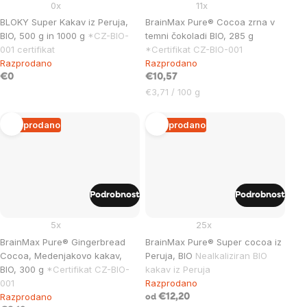
0x
11x
BLOKY Super Kakav iz Peruja,
BrainMax Pure® Cocoa zrna v
BIO, 500 g in 1000 g
*CZ-BIO-
temni čokoladi BIO, 285 g
001 certifikat
*Certifikat CZ-BIO-001
Razprodano
Razprodano
€0
€10,57
Cena
€3,71 / 100 g
na
enoto:
Razprodano
Razprodano
Podrobnost
Podrobnost
5x
25x
BrainMax Pure® Gingerbread
BrainMax Pure® Super cocoa iz
Cocoa, Medenjakovo kakav,
Peruja, BIO
Nealkaliziran BIO
BIO, 300 g
*Certifikat CZ-BIO-
kakav iz Peruja
001
Razprodano
Razprodano
€12,20
od