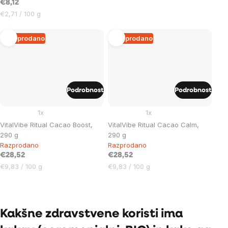
€8,12
Cena
€2,71 / 100 g
na
enoto:
Razprodano
Razprodano
Podrobnost
Podrobnost
1x
1x
VitalVibe Ritual Cacao Boost,
VitalVibe Ritual Cacao Calm,
290 g
290 g
Razprodano
Razprodano
€28,52
€28,52
Cena
Cena
€9,83 / 100 g
€9,83 / 100 g
na
na
enoto:
enoto:
Listing
controls
Kakšne zdravstvene koristi ima