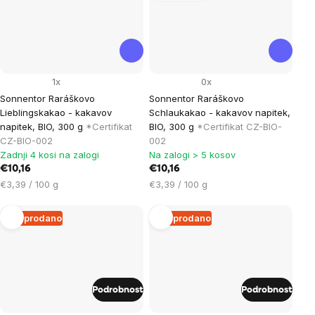
1x
0x
Sonnentor Raráškovo
Sonnentor Raráškovo
Lieblingskakao - kakavov
Schlaukakao - kakavov napitek,
napitek, BIO, 300 g
*Certifikat
BIO, 300 g
*Certifikat CZ-BIO-
CZ-BIO-002
002
Zadnji 4 kosi na zalogi
Na zalogi > 5 kosov
€10,16
€10,16
Cena
Cena
€3,39 / 100 g
€3,39 / 100 g
na
na
enoto:
enoto:
Razprodano
Razprodano
Podrobnost
Podrobnost