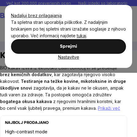
Preskoči
Več kot 200.000 preverjenih ocen
Naši izdelki so laboratorijsko te
na
Košarica
Nadaljuj brez prilagajanja
vsebino
Ta spletna stran uporablja piškotke. Z nadaljnjim
brskanjem po tej spletni strani izražate soglasje z njihovo
uporabo. Več informacij najdete
tukaj
.
Živila
Pijače
Kakav in kakavne mešanice
Sprejmi
Kakav in kakavne mešanice
Nastavitve
BIO kakav izvira iz ekološko čistih območij in se predeluje
brez kemičnih dodatkov
, kar zagotavlja njegovo visoko
kakovost.
Testiranje na težke kovine, mikotoksine in druge
škodljive snovi
zagotavlja, da je kakav ne le okusen, ampak
tudi varen za zdravje. Ta postopek omogoča združitev
bogatega okusa kakava
z njegovimi hranilnimi koristmi, kar
bo cenil vsak ljubitelj pravega, premium kakava.
Prikaži več
NAJBOLJ PRODAJANO
High-contrast mode