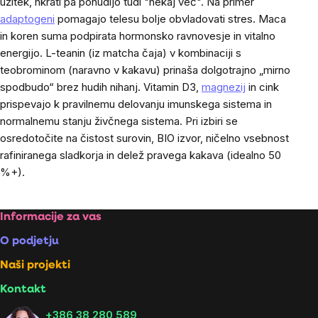
užitek, hkrati pa ponudijo tudi "nekaj več". Na primer
adaptogeni
pomagajo telesu bolje obvladovati stres. Maca
in koren suma podpirata hormonsko ravnovesje in vitalno
energijo. L-teanin (iz matcha čaja) v kombinaciji s
teobrominom (naravno v kakavu) prinaša dolgotrajno „mirno
spodbudo“ brez hudih nihanj. Vitamin D3,
magnezij
in cink
prispevajo k pravilnemu delovanju imunskega sistema in
normalnemu stanju živčnega sistema. Pri izbiri se
osredotočite na čistost surovin, BIO izvor, ničelno vsebnost
rafiniranega sladkorja in delež pravega kakava (idealno 50
%+).
Footer
Informacije za vas
O podjetju
Naši projekti
Kontakt
+386 38 280 589