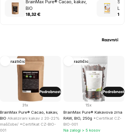
BrainMax Pure® Cacao, kakav,
Sonnent
BIO
Lieblin
napitek,
18,32 €
10,16 €
Razvrsti
List
Več različic
Več različic
of
products
Podrobnost
Podrobnost
31x
15x
BrainMax Pure® Cacao, kakav,
BrainMax Pure® Kakavova zrna
BIO
Alkalizirani kakav z 20-22%
RAW, BIO, 250g
*Certifikat CZ-
maščobe/ *Certifikat CZ-BIO-
BIO-001
001
Na zalogi > 5 kosov