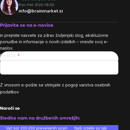
Pon-Pet: 8:00–16:00
info@brainmarket.si
Prijavite se na e-novice
in prejmite nasvete za zdrav življenjski slog, ekskluzivne
ponudbe in informacije o novih izdelkih – vnesite svoj e-
naslov.
E-naslov
Z vnosom e-pošte se strinjate z
pogoji varstva osebnih
podatkov
Naroči se
Sledite nam na družbenih omrežjih:
Več kot 200.000 preverjenih ocen
Naši izdelki so laboratorijsko te