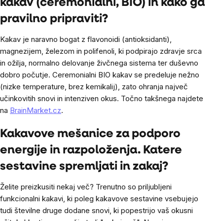
kakav (ceremonialni, BIO) in kako ga
pravilno pripraviti?
Kakav je naravno bogat z flavonoidi (antioksidanti),
magnezijem, železom in polifenoli, ki podpirajo zdravje srca
in ožilja, normalno delovanje živčnega sistema ter duševno
dobro počutje. Ceremonialni BIO kakav se predeluje nežno
(nizke temperature, brez kemikalij), zato ohranja največ
učinkovitih snovi in intenziven okus. Točno takšnega najdete
na
BrainMarket.cz
.
Kakavove mešanice za podporo
energije in razpoloženja. Katere
sestavine spremljati in zakaj?
Želite preizkusiti nekaj več? Trenutno so priljubljeni
funkcionalni kakavi, ki poleg kakavove sestavine vsebujejo
tudi številne druge dodane snovi, ki popestrijo vaš okusni