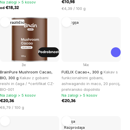
Na zalogi > 5 kosov
€10,98
€18,32
Cena
€4,39 / 100 g
od
na
enoto:
Več različic
Energija
Podrobnost
3x
14x
BrainPure Mushroom Cacao,
FUELIX Cacao+, 300 g
Kakav s
BIO, 300 g
Kakav z gobami
funkcionalnimi gobami,
reishi in čaga / *certifikat CZ-
ashwagando in maco, 20 porcij,
BIO-001
prehransko dopolnilo
Na zalogi > 5 kosov
Na zalogi > 5 kosov
€20,36
€20,36
Cena
€6,79 / 100 g
na
enoto:
Akcija
Razprodaja