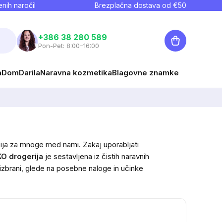
nih naročil
Brezplačna dostava od €
50
Košarica
+386 38 280 589
Pon-Pet: 8:00–16:00
a
Dom
Darila
Naravna kozmetika
Blagovne znamke
zofija za mnoge med nami. Zakaj uporabljati
O drogerija
je sestavljena iz čistih naravnih
o izbrani, glede na posebne naloge in učinke