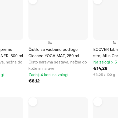
0x
1x
 opremo
Čistilo za vadbeno podlogo
ECOVER table
NER, 500 ml
Cleanee YOGA MAT, 250 ml
stroj All in O
va, nežna do
Čisto naravna sestava, nežna do
Na zalogi > 5
kože in narave
€14,28
ogi
Zadnji 4 kosi na zalogi
Cena
€3,25 / 100 g
na
€8,12
enoto: