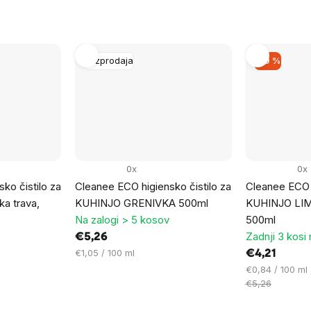
enoto:
enoto:
Razprodaja
–19 %
0x
0x
ko čistilo za
Cleanee ECO higiensko čistilo za
Cleanee ECO h
a trava,
KUHINJO GRENIVKA 500ml
KUHINJO LI
Na zalogi > 5 kosov
500ml
Zadnji 3 kosi 
€5,26
Cena
€1,05 / 100 ml
€4,21
na
Cena
€0,84 / 100 ml
enoto:
na
€5,26
enoto: