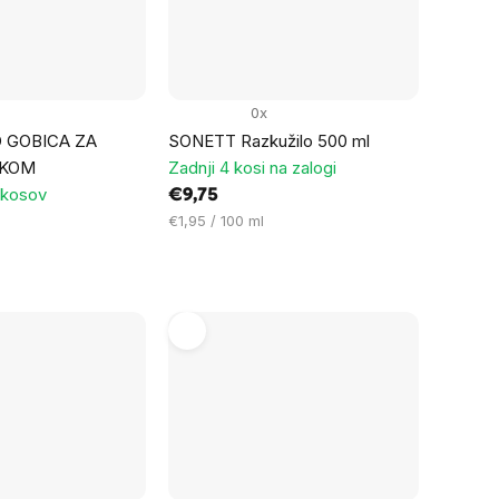
0x
 GOBICA ZA
SONETT Razkužilo 500 ml
 KOM
Zadnji 4 kosi na zalogi
 kosov
€9,75
Cena
€1,95 / 100 ml
na
enoto: