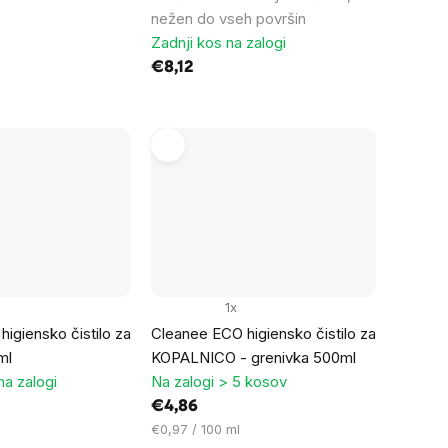
nežen do vseh površin
Zadnji kos na zalogi
€8,12
1x
igiensko čistilo za
Cleanee ECO higiensko čistilo za
ml
KOPALNICO - grenivka 500ml
na zalogi
Na zalogi > 5 kosov
€4,86
Cena
€0,97 / 100 ml
na