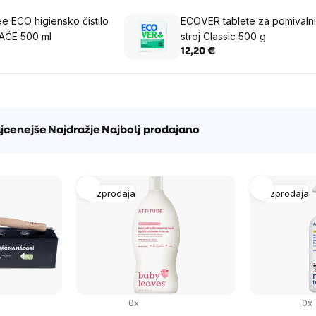
e ECO higiensko čistilo
ECOVER tablete za pomivalni
AČE 500 ml
stroj Classic 500 g
12,20 €
e
jcenejše
Najdražje
Najbolj prodajano
Razprodaja
Razprodaja
0x
0x