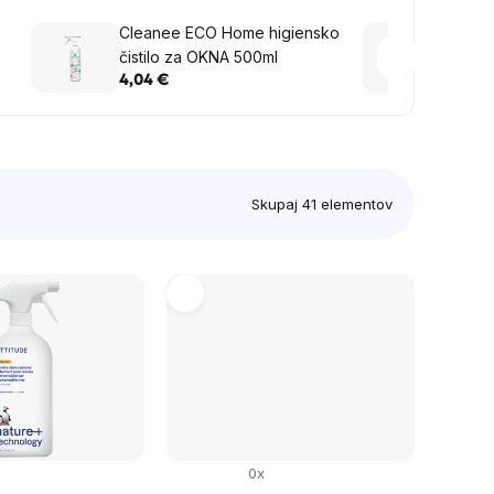
Cleanee ECO Home higiensko
Clean
čistilo za OKNA 500ml
za GR
4,04 €
6,08 
Skupaj
41
elementov
0x