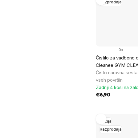
Razprodaja
0x
Čistilo za vadbeno
Cleanee GYM CLEA
Čisto naravna sesta
vseh površin
Zadnji 4 kosi na zal
€6,90
Akcija
Razprodaja