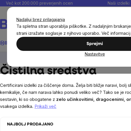
Preskoči
Več kot 200.000 preverjenih ocen
Naši izdelki 
na
vsebino
Nadaljuj brez prilagajanja
Ta spletna stran uporablja piškotke. Z nadaljnjim brskanje
strani izražate soglasje z njihovo uporabo. Več informaci
Išči
BrainMax®
Poletje
Prihrani
Cilji
Prehranska dopolnila in
Sprejmi
Nastavitve
Dom
Ekodrogerija
Čistilna sredstva
Čistilna sredstva
Certificirani izdelki za čiščenje doma. Želja biti bližje naravi, bo
kemikalije, če nam narava lahko ponudi veliko več? Tako se je rod
sestavin, ki so obogatene z
zelo učinkovitimi, dragocenimi, o
vsakega izdelka.
Prikaži več
NAJBOLJ PRODAJANO