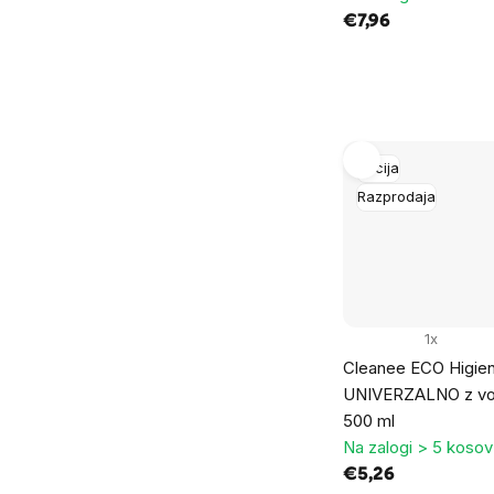
€7,96
Akcija
Razprodaja
1x
Cleanee ECO Higiens
UNIVERZALNO z vo
500 ml
Na zalogi > 5 kosov
€5,26