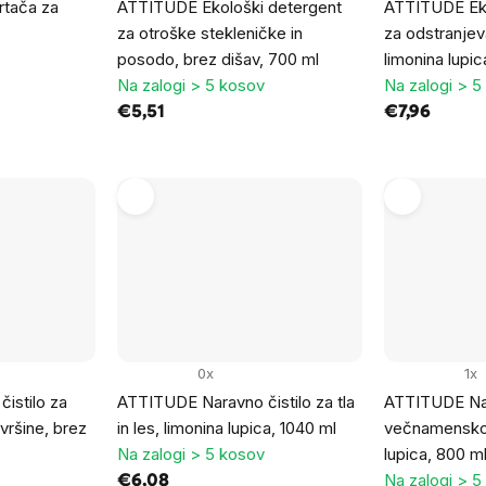
rtača za
ATTITUDE Ekološki detergent
ATTITUDE Ek
za otroške stekleničke in
za odstranje
posodo, brez dišav, 700 ml
limonina lupic
Na zalogi > 5 kosov
Na zalogi > 5
€5,51
€7,96
0x
1x
istilo za
ATTITUDE Naravno čistilo za tla
ATTITUDE Na
vršine, brez
in les, limonina lupica, 1040 ml
večnamensko č
Na zalogi > 5 kosov
lupica, 800 m
Na zalogi > 5
€6,08