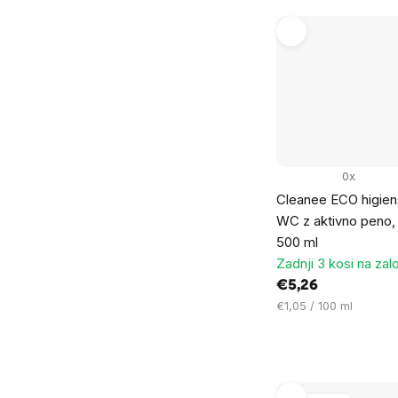
0x
Cleanee ECO higiens
WC z aktivno peno, 
500 ml
Zadnji 3 kosi na zal
€5,26
Cena
€1,05 / 100 ml
na
enoto: