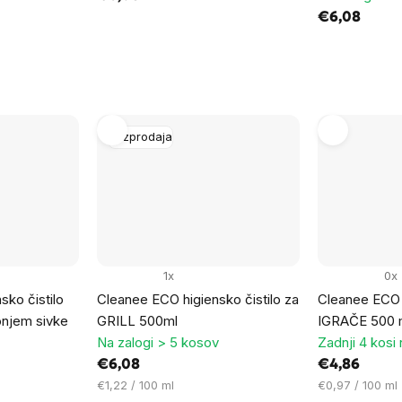
€6,08
Razprodaja
1x
0x
ko čistilo
Cleanee ECO higiensko čistilo za
Cleanee ECO h
njem sivke
GRILL 500ml
IGRAČE 500 
Na zalogi > 5 kosov
Zadnji 4 kosi 
€6,08
€4,86
Cena
Cena
€1,22 / 100 ml
€0,97 / 100 ml
na
na