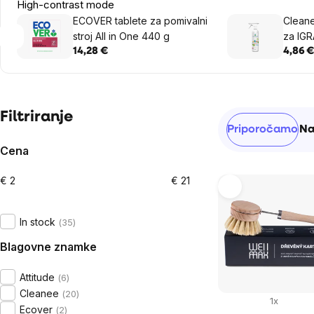
High-contrast mode
ECOVER tablete za pomivalni
Cleane
stroj All in One 440 g
za IGR
14,28 €
4,86 €
Sidebar
Filtriranje
Razvrščanj
Priporočamo
Na
izdelkov
Cena
€
2
€
21
List
of
In stock
35
products
Blagovne znamke
Attitude
6
Cleanee
20
1x
Ecover
2