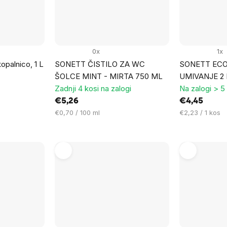
0x
1x
opalnico, 1 L
SONETT ČISTILO ZA WC
SONETT ECO
ŠOLCE MINT - MIRTA 750 ML
UMIVANJE 2
Zadnji 4 kosi na zalogi
Na zalogi > 5
€5,26
€4,45
Cena
Cena
€0,70 / 100 ml
€2,23 / 1 kos
na
na
enoto:
enoto: