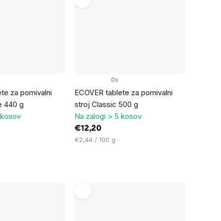
0x
te za pomivalni
ECOVER tablete za pomivalni
ne 440 g
stroj Classic 500 g
 kosov
Na zalogi > 5 kosov
€12,20
Cena
€2,44 / 100 g
na
enoto: