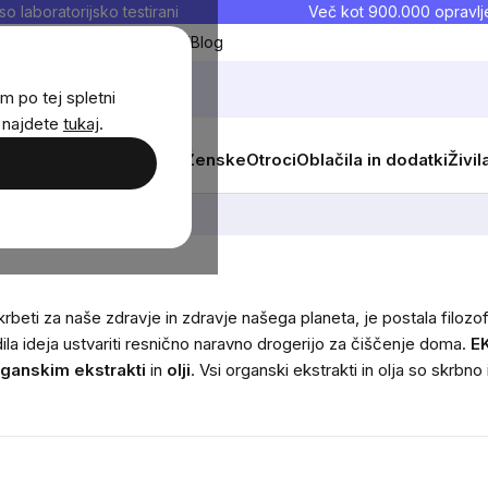
so laboratorijsko testirani
Več kot 900.000 opravlje
Moji priljubljeni
Blog
m po tej spletni
j najdete
tukaj
.
 prehrana
Novosti
Moški
Ženske
Otroci
Oblačila in dodatki
Živil
lj skrbeti za naše zdravje in zdravje našega planeta, je postala filo
ila ideja ustvariti resnično naravno drogerijo za čiščenje doma.
EK
rganskim ekstrakti
in
olji
. Vsi organski ekstrakti in olja so skrbn