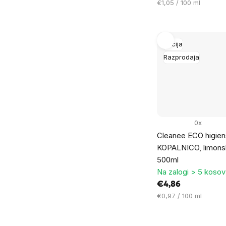
Cena
€1,05 / 100 ml
na
enoto:
Akcija
Razprodaja
0x
Cleanee ECO higiens
KOPALNICO, limonsk
500ml
Na zalogi > 5 kosov
€4,86
Cena
€0,97 / 100 ml
na
enoto: