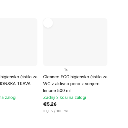
enoto:
1x
igiensko čistilo za
Cleanee ECO higiensko čistilo za
MONSKA TRAVA
WC z aktivno peno z vonjem
limone 500 ml
na zalogi
Zadnji 2 kosi na zalogi
€5,26
Cena
€1,05 / 100 ml
na
enoto: