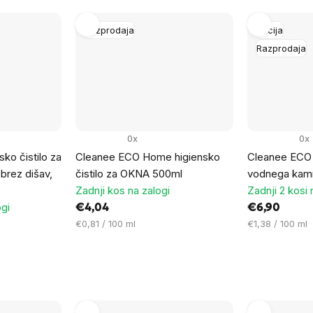
Razprodaja
Akcija
Razprodaja
0x
0x
ko čistilo za
Cleanee ECO Home higiensko
Cleanee ECO 
brez dišav,
čistilo za OKNA 500ml
vodnega kam
Zadnji kos na zalogi
Zadnji 2 kosi 
ogi
€4,04
€6,90
Cena
Cena
€0,81 / 100 ml
€1,38 / 100 ml
na
na
enoto:
enoto: