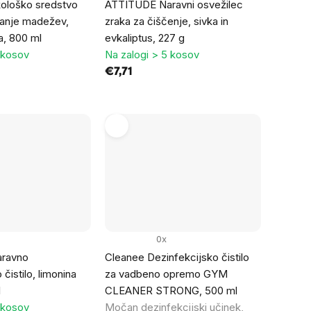
ološko sredstvo
ATTITUDE Naravni osvežilec
vanje madežev,
zraka za čiščenje, sivka in
a, 800 ml
evkaliptus, 227 g
 kosov
Na zalogi > 5 kosov
€7,71
0x
ravno
Cleanee Dezinfekcijsko čistilo
istilo, limonina
za vadbeno opremo GYM
l
CLEANER STRONG, 500 ml
 kosov
Močan dezinfekcijski učinek,