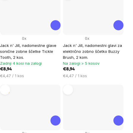
0x
0x
Jack n' Jill, nadomestne glave
Jack n' Jill, nadomestni glavi za
sonične zobne ščetke Tickle
električno zobno ščetko Buzzy
Tooth, 2 kos.
Brush, 2 kom.
Zadnji 4 kosi na zalogi
Na zalogi > 5 kosov
€8,94
€8,94
Cena
Cena
€4,47 / 1 kos
€4,47 / 1 kos
na
na
enoto:
enoto:
Tip