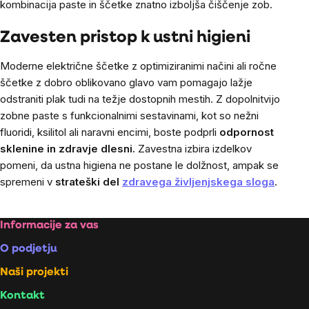
kombinacija paste in ščetke znatno izboljša čiščenje zob.
Zavesten pristop k ustni higieni
Moderne električne ščetke z optimiziranimi načini ali ročne
ščetke z dobro oblikovano glavo vam pomagajo lažje
odstraniti plak tudi na težje dostopnih mestih. Z dopolnitvijo
zobne paste s funkcionalnimi sestavinami, kot so nežni
fluoridi, ksilitol ali naravni encimi, boste podprli
odpornost
sklenine in zdravje dlesni.
Zavestna izbira izdelkov
pomeni, da ustna higiena ne postane le dolžnost, ampak se
spremeni v
strateški del
zdravega življenjskega sloga
.
Footer
Informacije za vas
O podjetju
Naši projekti
Kontakt