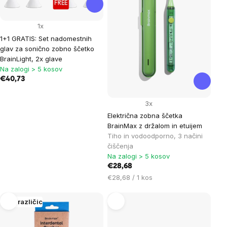
1x
1+1 GRATIS: Set nadomestnih
glav za sonično zobno ščetko
BrainLight, 2x glave
Na zalogi > 5 kosov
€40,73
3x
Električna zobna ščetka
BrainMax z držalom in etuijem
Tiho in vodoodporno, 3 načini
čiščenja
Na zalogi > 5 kosov
€28,68
Cena
€28,68 / 1 kos
na
enoto:
Več različic