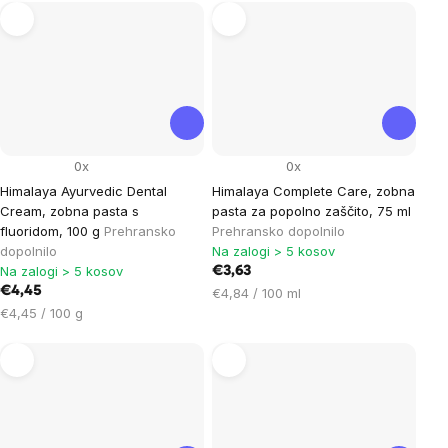
enoto:
enoto:
0x
0x
Himalaya Ayurvedic Dental
Himalaya Complete Care, zobna
Cream, zobna pasta s
pasta za popolno zaščito, 75 ml
fluoridom, 100 g
Prehransko
Prehransko dopolnilo
dopolnilo
Na zalogi > 5 kosov
Na zalogi > 5 kosov
€3,63
€4,45
Cena
€4,84 / 100 ml
Cena
na
€4,45 / 100 g
na
enoto:
enoto: