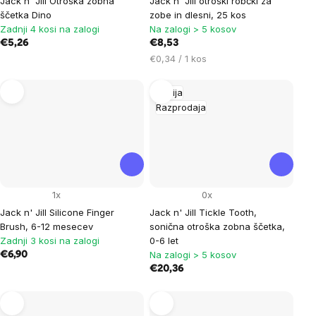
Jack n' Jill Otroška zobna
Jack n' Jill otroški robčki za
ščetka Dino
zobe in dlesni, 25 kos
Zadnji 4 kosi na zalogi
Na zalogi > 5 kosov
€5,26
€8,53
Cena
€0,34 / 1 kos
na
enoto:
Akcija
Razprodaja
1x
0x
Jack n' Jill Silicone Finger
Jack n' Jill Tickle Tooth,
Brush, 6-12 mesecev
sonična otroška zobna ščetka,
Zadnji 3 kosi na zalogi
0-6 let
Na zalogi > 5 kosov
€6,90
€20,36