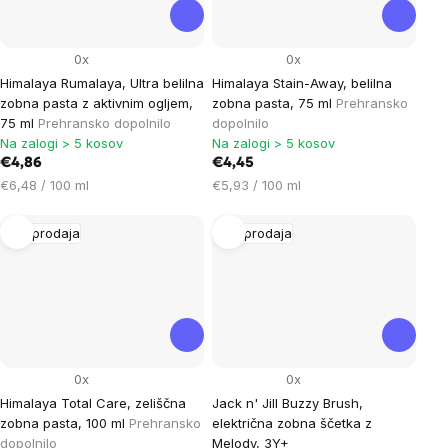
0x
0x
Himalaya Rumalaya, Ultra belilna
Himalaya Stain-Away, belilna
zobna pasta z aktivnim ogljem,
zobna pasta, 75 ml
Prehransko
75 ml
Prehransko dopolnilo
dopolnilo
Na zalogi > 5 kosov
Na zalogi > 5 kosov
€4,86
€4,45
Cena
Cena
€6,48 / 100 ml
€5,93 / 100 ml
na
na
enoto:
enoto:
Razprodaja
Razprodaja
0x
0x
Himalaya Total Care, zeliščna
Jack n' Jill Buzzy Brush,
zobna pasta, 100 ml
Prehransko
električna zobna ščetka z
dopolnilo
Melody, 3Y+