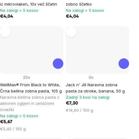
iz mikrovlaken, 10x več ščetin
zobno ščetko
Na zalogi > 5 kosov
Na zalogi > 5 kosov
€4,04
€4,04
25x
0x
WellMax® From Black to White,
Jack n' Jill Naravna zobna
Črna belilna zobna pasta, 105 g
pasta za otroke, banana, 50 g
Naravna belilna zobna pasta z
Zadnji 3 kosi na zalogi
aktivnim ogljem in zeliščnimi
€7,30
izvlečki
Cena
€14,60 / 100 g
Na zalogi > 5 kosov
na
€5,67
enoto:
Cena
€5,40 / 100 g
na