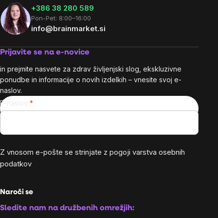
+386 38 280 589
Pon-Pet: 8:00–16:00
info@brainmarket.si
Prijavite se na e-novice
in prejmite nasvete za zdrav življenjski slog, ekskluzivne
ponudbe in informacije o novih izdelkih – vnesite svoj e-
naslov.
E-naslov
Z vnosom e-pošte se strinjate z
pogoji varstva osebnih
podatkov
Naroči se
Sledite nam na družbenih omrežjih: