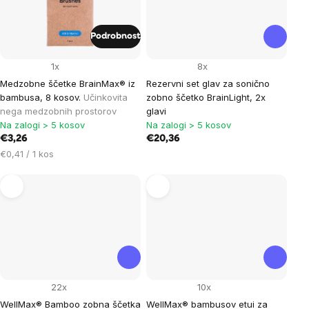
Podrobnost
1x
8x
Medzobne ščetke BrainMax® iz
Rezervni set glav za sonično
bambusa, 8 kosov.
Učinkovita
zobno ščetko BrainLight, 2x
nega medzobnih prostorov
glavi
Na zalogi > 5 kosov
Na zalogi > 5 kosov
€3,26
€20,36
Cena
€0,41 / 1 kos
na
enoto:
22x
10x
WellMax® Bamboo zobna ščetka
WellMax® bambusov etui za