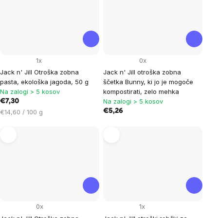
1x
0x
Jack n' Jill Otroška zobna
Jack n' Jill otroška zobna
pasta, ekološka jagoda, 50 g
ščetka Bunny, ki jo je mogoče
Na zalogi > 5 kosov
kompostirati, zelo mehka
Na zalogi > 5 kosov
€7,30
Cena
€5,26
€14,60 / 100 g
na
enoto:
0x
1x