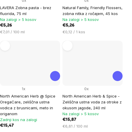
0x
0x
LAVERA Zobna pasta - brez
Natural Family, Friendly Flossers,
fluorida, 75 ml
zobna nitka z ročajem, 45 kos
Na zalogi > 5 kosov
Na zalogi > 5 kosov
€5,26
€5,26
Cena
Cena
€7,01 / 100 ml
€0,12 / 1 kos
na
na
enoto:
enoto:
1x
0x
North American Herb @ Spice
North American Herb & Spice -
OregaCare, zeliščna ustna
Zeliščna ustna voda za otroke z
vodica z brusnicami, meto in
okusom jagode, 240 ml
origanom
Na zalogi > 5 kosov
Zadnji kos na zalogi
€15,87
€15,47
Cena
€6,61 / 100 ml
na