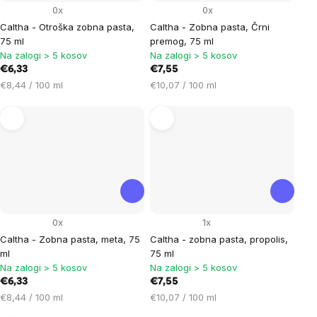
0x
0x
Caltha - Otroška zobna pasta,
Caltha - Zobna pasta, Črni
75 ml
premog, 75 ml
Na zalogi > 5 kosov
Na zalogi > 5 kosov
€6,33
€7,55
Cena
Cena
€8,44 / 100 ml
€10,07 / 100 ml
na
na
enoto:
enoto:
0x
1x
Caltha - Zobna pasta, meta, 75
Caltha - zobna pasta, propolis,
ml
75 ml
Na zalogi > 5 kosov
Na zalogi > 5 kosov
€6,33
€7,55
Cena
Cena
€8,44 / 100 ml
€10,07 / 100 ml
na
na