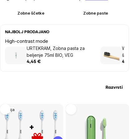
Zobne ščetke
Zobne paste
NAJBOLJ PRODAJANO
High-contrast mode
URTEKRAM, Zobna pasta za
WellMa
beljenje 75ml BIO, VEG
ščetka i
ščetin
4,45 €
4,04 €
Razvrsti
List
Akcija
of
products