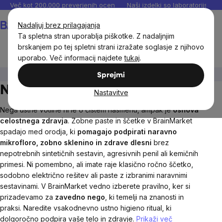
Preskoči
Več kot 200.000 preverjenih ocen
Naši izdelki so laboratorijsko te
na
Košarica
Nadaljuj brez prilagajanja
vsebino
Ta spletna stran uporablja piškotke. Z nadaljnjim
brskanjem po tej spletni strani izražate soglasje z njihovo
uporabo. Več informacij najdete
tukaj
.
Naravna kozmetika
Nega zob
Sprejmi
Naravna in BIO nega zob
Nastavitve
Nega ustne votline ni le o čistem nasmehu, ampak je
osnova
celostnega zdravja
. Zobne paste in ščetke v BrainMarket
spadajo med orodja, ki
pomagajo podpirati naravno
mikrofloro, zobno sklenino in zdrave dlesni
brez
nepotrebnih sintetičnih sestavin, agresivnih penil ali kemičnih
primesi. Ni pomembno, ali imate raje klasično ročno ščetko,
sodobno električno rešitev ali paste z izbranimi naravnimi
sestavinami. V BrainMarket vedno izberete pravilno, ker si
prizadevamo za
zavedno nego
, ki temelji na znanosti in
praksi. Naredite vsakodnevno ustno higieno ritual, ki
dolgoročno podpira vaše telo in zdravje.
Prikaži več