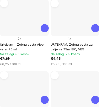
enoto:
0x
1x
Urtekram - Zobna pasta Aloe
URTEKRAM, Zobna pasta za
vera, 75 ml
beljenje 75ml BIO, VEG
Na zalogi > 5 kosov
Na zalogi > 5 kosov
€4,69
€4,45
Cena
Cena
€6,25 / 100 ml
€5,93 / 100 ml
na
na
enoto:
enoto: