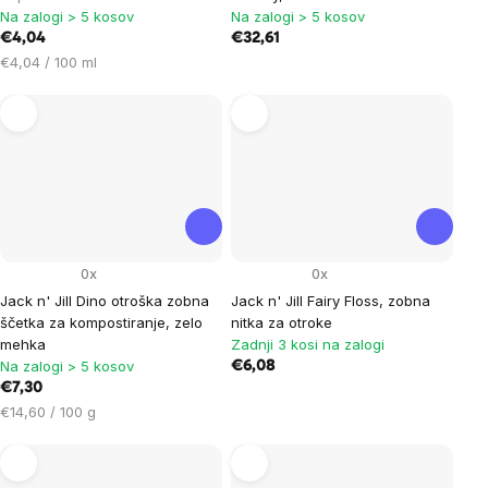
Na zalogi > 5 kosov
Na zalogi > 5 kosov
€4,04
€32,61
Cena
€4,04 / 100 ml
na
enoto:
0x
0x
Jack n' Jill Dino otroška zobna
Jack n' Jill Fairy Floss, zobna
ščetka za kompostiranje, zelo
nitka za otroke
mehka
Zadnji 3 kosi na zalogi
Na zalogi > 5 kosov
€6,08
€7,30
Cena
€14,60 / 100 g
na
enoto: