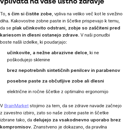
vplivata na vaše ustno zdravje
To,
s čim si čistite zobe
, vpliva na veliko več kot le svežino
diha. Kakovostne zobne paste in ščetke prispevajo k temu,
da se
plak učinkovito odstrani, zobje so zaščiteni pred
kariesom in dlesni ostanejo zdrave
. V naši ponudbi
boste našli izdelke, ki poudarjajo:
učinkovite, a nežne abrazivne delce
, ki ne
poškodujejo sklenine
brez nepotrebnih sintetičnih penilcev in parabenov
posebne paste za občutljive zobe ali dlesni
električne in ročne ščetke z optimalno ergonomijo
V
BrainMarket
stojimo za tem, da se zdrave navade začnejo
z zavestno izbiro, zato so naše zobne paste in ščetke
izbrane tako, da
delujejo za vsakodnevno uporabo brez
kompromisov
. Znanstveno je dokazano, da pravilna