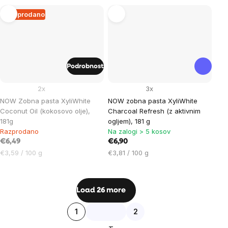
enoto:
Razprodano
Podrobnost
2x
3x
NOW Zobna pasta XyliWhite
NOW zobna pasta XyliWhite
Coconut Oil (kokosovo olje),
Charcoal Refresh (z aktivnim
181g
ogljem), 181 g
Razprodano
Na zalogi > 5 kosov
€6,49
€6,90
Cena
Cena
€3,59 / 100 g
€3,81 / 100 g
na
na
enoto:
enoto:
Listing
Load 26 more
controls
Pagination
1
2