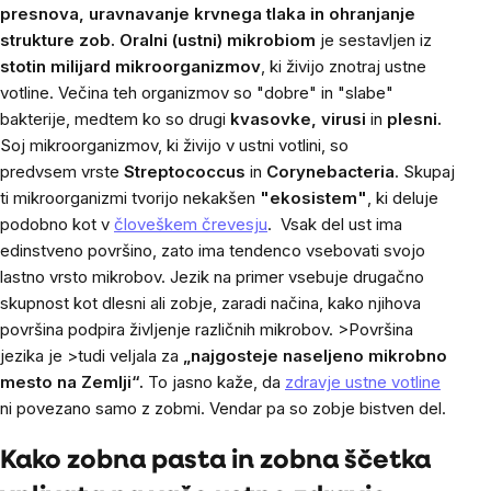
presnova, uravnavanje krvnega tlaka in ohranjanje
strukture zob. Oralni (ustni) mikrobiom
je sestavljen iz
stotin milijard mikroorganizmov
, ki živijo znotraj ustne
votline. Večina teh organizmov so "dobre" in "slabe"
bakterije, medtem ko so drugi
kvasovke, virusi
in
plesni.
Soj
mikroorganizmov, ki živijo v ustni votlini, so
predvsem vrste
Streptococcus
in
Corynebacteria
.
Skupaj
ti mikroorganizmi tvorijo nekakšen
"ekosistem"
, ki deluje
podobno kot v
človeškem črevesju
.
Vsak del ust ima
edinstveno površino, zato ima tendenco vsebovati svojo
lastno vrsto mikrobov. Jezik na primer vsebuje drugačno
skupnost kot dlesni ali zobje, zaradi načina, kako njihova
površina podpira življenje različnih mikrobov.
>Površina
jezika je >tudi veljala za
„najgosteje naseljeno mikrobno
mesto na Zemlji“.
To jasno kaže, da
zdravje ustne votline
ni povezano samo z zobmi. Vendar pa so zobje bistven del.
Kako zobna pasta in zobna ščetka