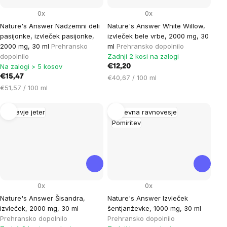
0x
0x
Nature's Answer Nadzemni deli
Nature's Answer White Willow,
pasijonke, izvleček pasijonke,
izvleček bele vrbe, 2000 mg, 30
2000 mg, 30 ml
Prehransko
ml
Prehransko dopolnilo
dopolnilo
Zadnji 2 kosi na zalogi
Na zalogi > 5 kosov
€12,20
€15,47
Cena
€40,67 / 100 ml
Cena
na
€51,57 / 100 ml
na
enoto:
enoto:
Zdravje jeter
Duševna ravnovesje
Pomiritev
0x
0x
Nature's Answer Šisandra,
Nature's Answer Izvleček
izvleček, 2000 mg, 30 ml
šentjanževke, 1000 mg, 30 ml
Prehransko dopolnilo
Prehransko dopolnilo