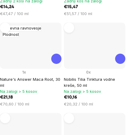
Zadnji 2 kosi na zalogi
Zadnji kos na zalogi
€14,24
€15,47
Cena
Cena
€47,47 / 100 ml
€51,57 / 100 ml
na
na
enoto:
enoto:
Duševna ravnovesje
Plodnost
1x
0x
Nature's Answer Maca Root, 30
Nobilis Tilia Tinktura vodne
ml
kreše, 50 ml
Na zalogi > 5 kosov
Na zalogi > 5 kosov
€21,18
€10,16
Cena
Cena
€70,60 / 100 ml
€20,32 / 100 ml
na
na
enoto:
enoto: