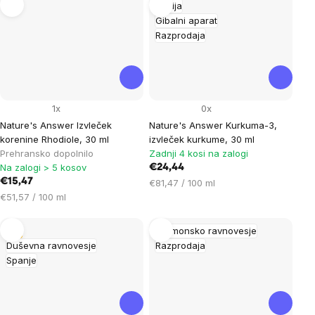
Akcija
Gibalni aparat
Razprodaja
1x
0x
Nature's Answer Izvleček
Nature's Answer Kurkuma-3,
korenine Rhodiole, 30 ml
izvleček kurkume, 30 ml
Prehransko dopolnilo
Zadnji 4 kosi na zalogi
Na zalogi > 5 kosov
€24,44
€15,47
Cena
€81,47 / 100 ml
Cena
na
€51,57 / 100 ml
na
enoto:
enoto:
Tip
Hormonsko ravnovesje
Duševna ravnovesje
Razprodaja
Spanje