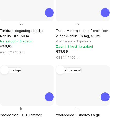
2x
0x
Tinktura pegastega badlja
Trace Minerals Ionic Boron (bor
Nobilis Tilia, 50 ml
v ionski obliki), 6 mg, 59 ml
Na zalogi > 5 kosov
Prehransko dopolnilo
Zadnji 3 kosi na zalogi
€10,16
Cena
€19,55
€20,32 / 100 ml
na
Cena
€33,14 / 100 ml
enoto:
na
enoto:
Razprodaja
Gibalni aparat
1x
1x
YaoMedica - Gu Hammer,
YaoMedica - Kladivo za gu