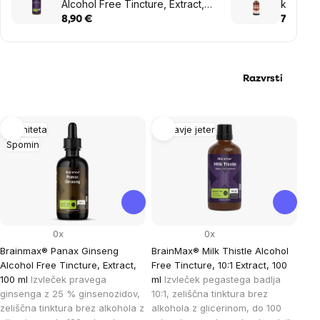
Alcohol Free Tincture, Extract,
kapljic
100 ml
8,90 €
7,30 €
Razvrsti
List
Imuniteta
Zdravje jeter
Spomin
of
products
0x
0x
Brainmax® Panax Ginseng
BrainMax® Milk Thistle Alcohol
Alcohol Free Tincture, Extract,
Free Tincture, 10:1 Extract, 100
100 ml
Izvleček pravega
ml
Izvleček pegastega badlja
ginsenga z 25 % ginsenozidov,
10:1, zeliščna tinktura brez
zeliščna tinktura brez alkohola z
alkohola z glicerinom, do 100