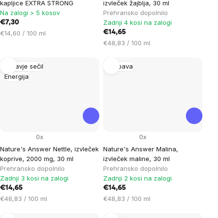
kapljice EXTRA STRONG
izvleček žajblja, 30 ml
Na zalogi > 5 kosov
Prehransko dopolnilo
Zadnji 4 kosi na zalogi
€7,30
Cena
€14,65
€14,60 / 100 ml
na
Cena
€48,83 / 100 ml
enoto:
na
enoto:
Zdravje sečil
Prebava
Energija
0x
0x
Nature's Answer Nettle, izvleček
Nature's Answer Malina,
koprive, 2000 mg, 30 ml
izvleček maline, 30 ml
Prehransko dopolnilo
Prehransko dopolnilo
Zadnji 3 kosi na zalogi
Zadnji 2 kosi na zalogi
€14,65
€14,65
Cena
Cena
€48,83 / 100 ml
€48,83 / 100 ml
na
na
enoto:
enoto: