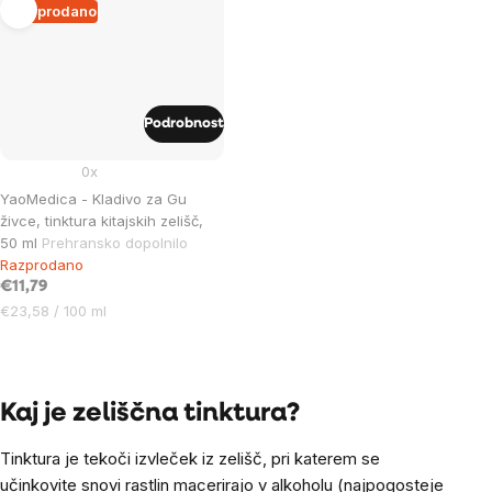
enoto:
Razprodano
Podrobnost
0x
YaoMedica - Kladivo za Gu
živce, tinktura kitajskih zelišč,
50 ml
Prehransko dopolnilo
Razprodano
€11,79
Cena
€23,58 / 100 ml
na
enoto:
Listing
controls
Kaj je zeliščna tinktura?
Tinktura je tekoči izvleček iz zelišč, pri katerem se
učinkovite snovi rastlin macerirajo v alkoholu (najpogosteje