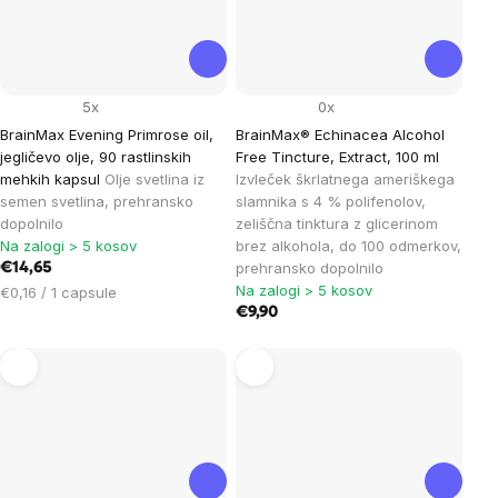
5x
0x
BrainMax Evening Primrose oil,
BrainMax® Echinacea Alcohol
jegličevo olje, 90 rastlinskih
Free Tincture, Extract, 100 ml
mehkih kapsul
Olje svetlina iz
Izvleček škrlatnega ameriškega
semen svetlina, prehransko
slamnika s 4 % polifenolov,
dopolnilo
zeliščna tinktura z glicerinom
Na zalogi > 5 kosov
brez alkohola, do 100 odmerkov,
prehransko dopolnilo
€14,65
Na zalogi > 5 kosov
Cena
€0,16 / 1 capsule
na
€9,90
enoto: