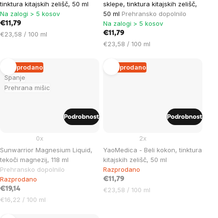
tinktura kitajskih zelišč, 50 ml
sklepe, tinktura kitajskih zelišč,
Na zalogi > 5 kosov
50 ml
Prehransko dopolnilo
Na zalogi > 5 kosov
€11,79
Cena
€11,79
€23,58 / 100 ml
na
Cena
€23,58 / 100 ml
enoto:
na
enoto:
Razprodano
Razprodano
Spanje
Prehrana mišic
Podrobnost
Podrobnost
0x
2x
Sunwarrior Magnesium Liquid,
YaoMedica - Beli kokon, tinktura
tekoči magnezij, 118 ml
kitajskih zelišč, 50 ml
Prehransko dopolnilo
Razprodano
Razprodano
€11,79
€19,14
Cena
€23,58 / 100 ml
Cena
na
€16,22 / 100 ml
na
enoto: