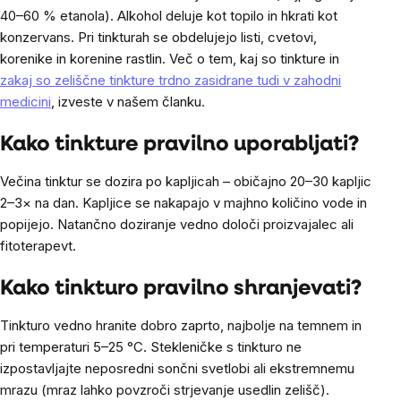
40–60 % etanola). Alkohol deluje kot topilo in hkrati kot
konzervans. Pri tinkturah se obdelujejo listi, cvetovi,
korenike in korenine rastlin. Več o tem, kaj so tinkture in
zakaj so zeliščne tinkture trdno zasidrane tudi v zahodni
medicini
, izveste v našem članku.
Kako tinkture pravilno uporabljati?
Večina tinktur se dozira po kapljicah – običajno 20–30 kapljic
2–3× na dan. Kapljice se nakapajo v majhno količino vode in
popijejo. Natančno doziranje vedno določi proizvajalec ali
fitoterapevt.
Kako tinkturo pravilno shranjevati?
Tinkturo vedno hranite dobro zaprto, najbolje na temnem in
pri temperaturi 5–25 °C. Stekleničke s tinkturo ne
izpostavljajte neposredni sončni svetlobi ali ekstremnemu
mrazu (mraz lahko povzroči strjevanje usedlin zelišč).