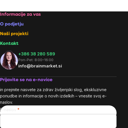
Footer
Informacije za vas
O podjetju
Naši projekti
Kontakt
+386 38 280 589
Pon-Pet: 8:00–16:00
info@brainmarket.si
Prijavite se na e-novice
in prejmite nasvete za zdrav življenjski slog, ekskluzivne
ponudbe in informacije o novih izdelkih – vnesite svoj e-
naslov.
E-naslov