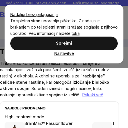
Preskoči
Več kot 200.000 preverjenih ocen
Naši izdelki so laboratorijsko te
na
Košarica
Nadaljuj brez prilagajanja
vsebino
Ta spletna stran uporablja piškotke. Z nadaljnjim
brskanjem po tej spletni strani izražate soglasje z njihovo
uporabo. Več informacij najdete
tukaj
.
Prehranska dopolnila in prehrana
Tinkture BrainMax
Sprejmi
Tinkture BrainMax
Nastavitve
Tinkture so koncentrirani zeliščni ekstrakti, narejeni z
namakanjem svežih ali posušenih zelišč (iz različnih delov
rastlin) v alkoholu. Alkohol se uporablja za
"razbijanje"
celične stene rastline
, kar omogoča
izločanje biološko
aktivnih spojin
. So eden izmed mnogih načinov, kako
notranje uporabiti aktivne spojine iz zelišč.
Prikaži več
NAJBOLJ PRODAJANO
High-contrast mode
BrainMax® Passionflower
Tinktura