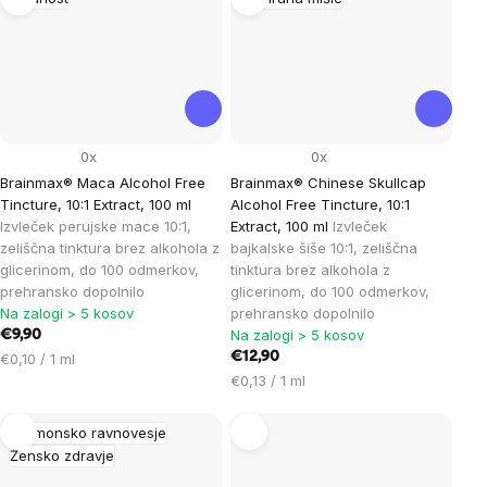
0x
0x
Brainmax® Maca Alcohol Free
Brainmax® Chinese Skullcap
Tincture, 10:1 Extract, 100 ml
Alcohol Free Tincture, 10:1
Izvleček perujske mace 10:1,
Extract, 100 ml
Izvleček
zeliščna tinktura brez alkohola z
bajkalske šiše 10:1, zeliščna
glicerinom, do 100 odmerkov,
tinktura brez alkohola z
prehransko dopolnilo
glicerinom, do 100 odmerkov,
Na zalogi > 5 kosov
prehransko dopolnilo
Na zalogi > 5 kosov
€9,90
Cena
€12,90
€0,10 / 1 ml
na
Cena
€0,13 / 1 ml
enoto:
na
enoto:
Hormonsko ravnovesje
Žensko zdravje