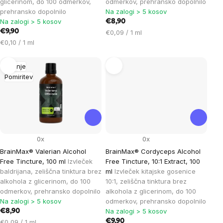
glicerinom, do 100 odmerkov,
odmerkov, prehransko dopolnilo
prehransko dopolnilo
Na zalogi > 5 kosov
Na zalogi > 5 kosov
€8,90
€9,90
Cena
€0,09 / 1 ml
Cena
na
€0,10 / 1 ml
na
enoto:
enoto:
Spanje
Pomiritev
0x
0x
BrainMax® Valerian Alcohol
BrainMax® Cordyceps Alcohol
Free Tincture, 100 ml
Izvleček
Free Tincture, 10:1 Extract, 100
baldrijana, zeliščna tinktura brez
ml
Izvleček kitajske gosenice
alkohola z glicerinom, do 100
10:1, zeliščna tinktura brez
odmerkov, prehransko dopolnilo
alkohola z glicerinom, do 100
Na zalogi > 5 kosov
odmerkov, prehransko dopolnilo
Na zalogi > 5 kosov
€8,90
Cena
€9,90
€0,09 / 1 ml