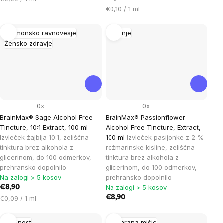
na
Cena
€0,10 / 1 ml
enoto:
na
enoto:
Hormonsko ravnovesje
Spanje
Žensko zdravje
0x
0x
BrainMax® Sage Alcohol Free
BrainMax® Passionflower
Tincture, 10:1 Extract, 100 ml
Alcohol Free Tincture, Extract,
Izvleček žajblja 10:1, zeliščna
100 ml
Izvleček pasijonke z 2 %
tinktura brez alkohola z
rožmarinske kisline, zeliščna
glicerinom, do 100 odmerkov,
tinktura brez alkohola z
prehransko dopolnilo
glicerinom, do 100 odmerkov,
Na zalogi > 5 kosov
prehransko dopolnilo
Na zalogi > 5 kosov
€8,90
Cena
€8,90
€0,09 / 1 ml
na
enoto:
Plodnost
Prehrana mišic