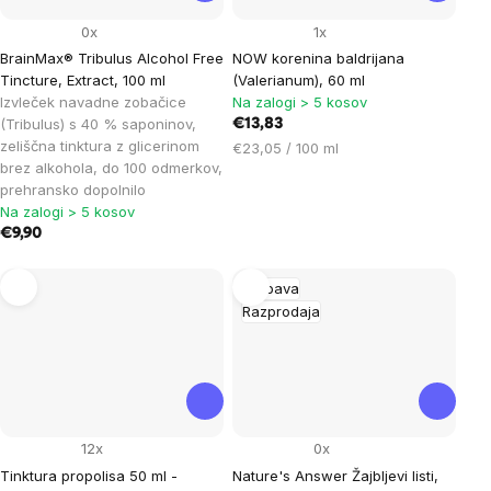
0x
1x
BrainMax® Tribulus Alcohol Free
NOW korenina baldrijana
Tincture, Extract, 100 ml
(Valerianum), 60 ml
Izvleček navadne zobačice
Na zalogi > 5 kosov
(Tribulus) s 40 % saponinov,
€13,83
zeliščna tinktura z glicerinom
Cena
€23,05 / 100 ml
brez alkohola, do 100 odmerkov,
na
prehransko dopolnilo
enoto:
Na zalogi > 5 kosov
€9,90
Prebava
Razprodaja
12x
0x
Tinktura propolisa 50 ml -
Nature's Answer Žajbljevi listi,