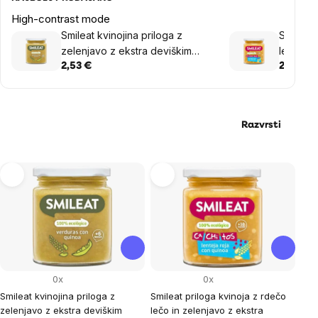
High-contrast mode
Smileat kvinojina priloga z
Smileat 
zelenjavo z ekstra deviškim
lečo in 
oljčnim oljem, 6M+, BIO, 230 g
deviškim
2,53 €
2,94 €
BIO, 230
Razvrsti
List
of
products
0x
0x
Smileat kvinojina priloga z
Smileat priloga kvinoja z rdečo
zelenjavo z ekstra deviškim
lečo in zelenjavo z ekstra