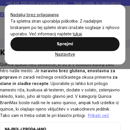
Preskoči
Več kot 200.000 preverjenih ocen
Naši izdelki so laboratorijsko te
na
Košarica
Nadaljuj brez prilagajanja
vsebino
Ta spletna stran uporablja piškotke. Z nadaljnjim
brskanjem po tej spletni strani izražate soglasje z njihovo
uporabo. Več informacij najdete
tukaj
.
Živila
Žitarice, žita, psevdožita
Kvinoja
Sprejmi
Kvinoja
Nastavitve
Quinoa spada med sestavine, ki so si v sodobni kuhinji zelo
hitro našle mesto. Je
naravno brez glutena, enostavna za
pripravo
in zaradi nežnega oreščkastega okusa primerna
za
slane in sladke recepte
. Uporabite jo lahko kot prilogo
namesto riža, kuskusa ali testenin, dodate v solato, zelenjavno
skledo, kašo, juho ali toplo glavno jed. V kategoriji Quinoa
BrainMax boste našli ne le samo quinoo, ampak tudi izdelke iz
quinoe, ki olajšajo njeno vključitev v vsakodnevni jedilnik.
Tako vam ni treba ostati le pri klasični prilogi.
Prikaži več
NAJBOLJ PRODAJANO