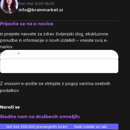
Pon-Pet: 8:00–16:00
info@brainmarket.si
Prijavite se na e-novice
in prejmite nasvete za zdrav življenjski slog, ekskluzivne
ponudbe in informacije o novih izdelkih – vnesite svoj e-
naslov.
E-naslov
Z vnosom e-pošte se strinjate z
pogoji varstva osebnih
podatkov
Naroči se
Sledite nam na družbenih omrežjih:
Več kot 200.000 preverjenih ocen
Naši izdelki so laboratorijsko te