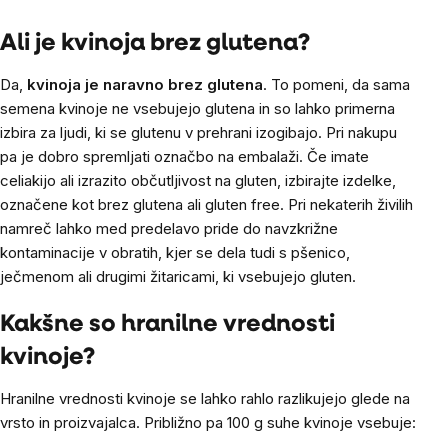
Ali je kvinoja brez glutena?
Da,
kvinoja je naravno brez glutena
. To pomeni, da sama
semena kvinoje ne vsebujejo glutena in so lahko primerna
izbira za ljudi, ki se glutenu v prehrani izogibajo. Pri nakupu
pa je dobro spremljati označbo na embalaži. Če imate
celiakijo ali izrazito občutljivost na gluten, izbirajte izdelke,
označene kot brez glutena ali gluten free. Pri nekaterih živilih
namreč lahko med predelavo pride do navzkrižne
kontaminacije v obratih, kjer se dela tudi s pšenico,
ječmenom ali drugimi žitaricami, ki vsebujejo gluten.
Kakšne so hranilne vrednosti
kvinoje?
Hranilne vrednosti kvinoje se lahko rahlo razlikujejo glede na
vrsto in proizvajalca. Približno pa 100 g suhe kvinoje vsebuje: