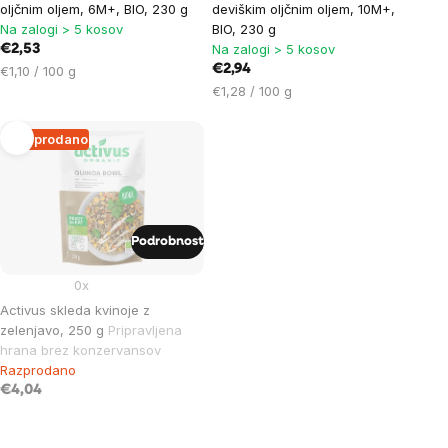
oljčnim oljem, 6M+, BIO, 230 g
deviškim oljčnim oljem, 10M+,
Na zalogi > 5 kosov
BIO, 230 g
Na zalogi > 5 kosov
€2,53
Cena
€2,94
€1,10 / 100 g
na
Cena
€1,28 / 100 g
enoto:
na
enoto:
Razprodano
Podrobnost
0x
Activus skleda kvinoje z
zelenjavo, 250 g
Pripravljena
hrana brez konzervansov
Razprodano
€4,04