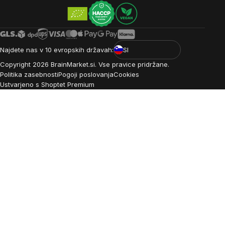
Najdete nas v 10 evropskih državah:
SI
Copyright
2026
BrainMarket.si. Vse pravice pridržane.
Politika zasebnosti
Pogoji poslovanja
Cookies
Ustvarjeno s Shoptet Premium