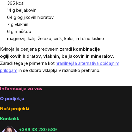
365 kcal
14 g beljakovin
64 g ogljikovih hidratov
7 g vlaknin
6 g maščob
magnezij, kalij, železo, cink, kalcij in folno kislino
Kvinoja je cenjena predvsem zaradi
kombinacije
ogljikovih hidratov, vlaknin, beljakovin in mineralov
.
Zaradi tega je primerna kot
hranilnejša alternativa običajnim
prilogam
in se dobro vklaplja v raznoliko prehrano.
Footer
Informacije za vas
O podjetju
Naši projekti
Kontakt
+386 38 280 589