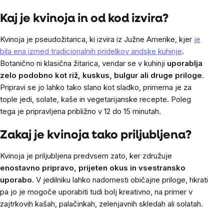
Listing
controls
Kaj je kvinoja in od kod izvira?
Kvinoja je pseudožitarica, ki izvira iz Južne Amerike, kjer
je
bila ena izmed tradicionalnih pridelkov andske kuhinje
.
Botanično ni klasična žitarica, vendar se v kuhinji
uporablja
zelo podobno kot riž, kuskus, bulgur ali druge priloge
.
Pripravi se jo lahko tako slano kot sladko, primerna je za
tople jedi, solate, kaše in vegetarijanske recepte. Poleg
tega je pripravljena približno v 12 do 15 minutah.
Zakaj je kvinoja tako priljubljena?
Kvinoja je priljubljena predvsem zato, ker združuje
enostavno pripravo, prijeten okus in vsestransko
uporabo
. V jedilniku lahko nadomesti običajne priloge, hkrati
pa jo je mogoče uporabiti tudi bolj kreativno, na primer v
zajtrkovih kašah, palačinkah, zelenjavnih skledah ali solatah.