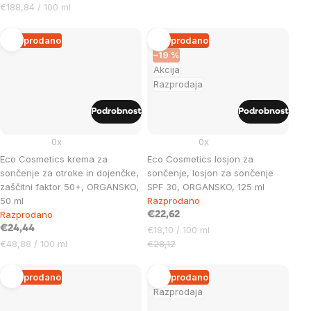
Cena
€188,84 / 100 ml
na
enoto:
Razprodano
Razprodano
–19 %
Akcija
Razprodaja
Podrobnost
Podrobnost
0x
0x
Eco Cosmetics krema za
Eco Cosmetics losjon za
sončenje za otroke in dojenčke,
sončenje, losjon za sončenje
zaščitni faktor 50+, ORGANSKO,
SPF 30, ORGANSKO, 125 ml
50 ml
Razprodano
Razprodano
€22,62
€24,44
Cena
€18,10 / 100 ml
Cena
na
€48,88 / 100 ml
€28,12
na
enoto:
enoto:
Razprodano
Razprodano
Razprodaja