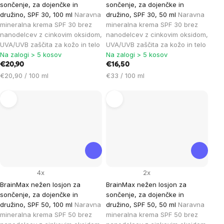
sončenje, za dojenčke in
sončenje, za dojenčke in
družino, SPF 30, 100 ml
Naravna
družino, SPF 30, 50 ml
Naravna
mineralna krema SPF 30 brez
mineralna krema SPF 30 brez
nanodelcev z cinkovim oksidom,
nanodelcev z cinkovim oksidom,
UVA/UVB zaščita za kožo in telo
UVA/UVB zaščita za kožo in telo
Na zalogi > 5 kosov
Na zalogi > 5 kosov
€20,90
€16,50
Cena
Cena
€20,90 / 100 ml
€33 / 100 ml
na
na
enoto:
enoto:
4x
2x
BrainMax nežen losjon za
BrainMax nežen losjon za
sončenje, za dojenčke in
sončenje, za dojenčke in
družino, SPF 50, 100 ml
Naravna
družino, SPF 50, 50 ml
Naravna
mineralna krema SPF 50 brez
mineralna krema SPF 50 brez