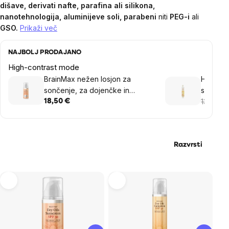
dišave, derivati nafte, parafina ali silikona,
nanotehnologija, aluminijeve soli, parabeni
niti
PEG-i
ali
GSO.
Prikaži več
NAJBOLJ PRODAJANO
High-contrast mode
BrainMax nežen losjon za
Hristina
sončenje, za dojenčke in
sončenj
družino, SPF 50, 50 ml
250 ml
13,02 €
18,50 €
1
Razvrsti
List
of
products