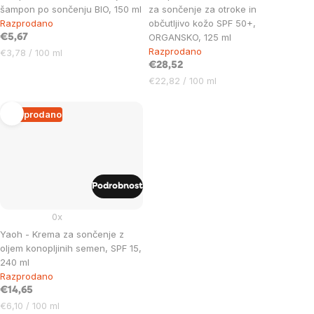
šampon po sončenju BIO, 150 ml
za sončenje za otroke in
Razprodano
občutljivo kožo SPF 50+,
ORGANSKO, 125 ml
€5,67
Razprodano
Cena
€3,78 / 100 ml
na
€28,52
enoto:
Cena
€22,82 / 100 ml
na
enoto:
Razprodano
Podrobnost
0x
Yaoh - Krema za sončenje z
oljem konopljinih semen, SPF 15,
240 ml
Razprodano
€14,65
Cena
€6,10 / 100 ml