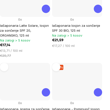
0x
0x
laSaponaria Latte Solare, losjon
laSaponaria losjon za sončenje
za sončenje SPF 20,
SPF 30 BIO, 125 ml
ORGANSKO, 125 ml
Na zalogi > 5 kosov
Na zalogi > 5 kosov
€21,59
€17,14
Cena
€17,27 / 100 ml
Cena
na
€13,71 / 100 ml
na
enoto:
€20,77
enoto:
–17 %
0x
0x
laSaponaria, krema za sončenje
laSaponarie - Pomirjujoč losjon