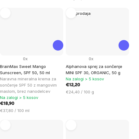
enoto:
na
enoto:
Razprodaja
0x
0x
BrainMax Sweet Mango
Alphanova sprej za sončenje
Sunscreen, SPF 50, 50 ml
MINI SPF 30, ORGANIC, 50 g
Naravna mineralna krema za
Na zalogi > 5 kosov
sončenje SPF 50 z mangovim
€12,20
maslom, brez nanodelcev
Cena
€24,40 / 100 g
Na zalogi > 5 kosov
na
€18,90
enoto:
Cena
€37,80 / 100 ml
na
enoto: