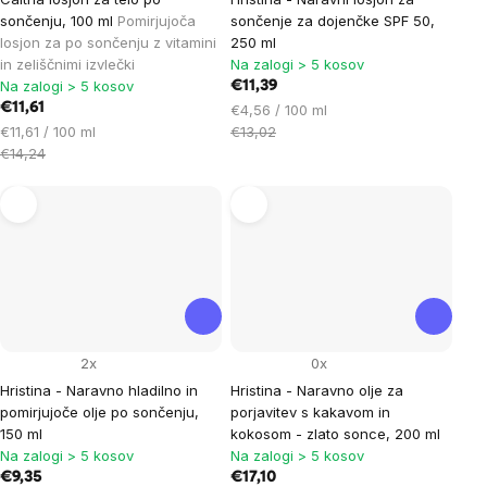
sončenju, 100 ml
Pomirjujoča
sončenje za dojenčke SPF 50,
losjon za po sončenju z vitamini
250 ml
in zeliščnimi izvlečki
Na zalogi > 5 kosov
Na zalogi > 5 kosov
€11,39
€11,61
Cena
€4,56 / 100 ml
Cena
na
€11,61 / 100 ml
€13,02
na
enoto:
€14,24
enoto:
2x
0x
Hristina - Naravno hladilno in
Hristina - Naravno olje za
pomirjujoče olje po sončenju,
porjavitev s kakavom in
150 ml
kokosom - zlato sonce, 200 ml
Na zalogi > 5 kosov
Na zalogi > 5 kosov
€9,35
€17,10