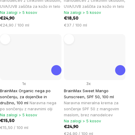
nanodelcev z cinkovim oksidom,
nanodelcev z cinkovim oksidom,
UVA/UVB zaščita za kožo in telo
UVA/UVB zaščita za kožo in telo
Na zalogi > 5 kosov
Na zalogi > 5 kosov
€24,90
€18,50
Cena
Cena
€24,90 / 100 ml
€37 / 100 ml
na
na
enoto:
enoto:
1x
3x
BrainMax Organic nega po
BrainMax Sweet Mango
sončenju, za dojenčke in
Sunscreen, SPF 50, 100 ml
družino, 100 ml
Naravna nega
Naravna mineralna krema za
po sončenju z naravnimi olji
sončenje SPF 50 z mangovim
Na zalogi > 5 kosov
maslom, brez nanodelcev
Na zalogi > 5 kosov
€15,50
Cena
€24,90
€15,50 / 100 ml
na
Cena
€24,90 / 100 ml