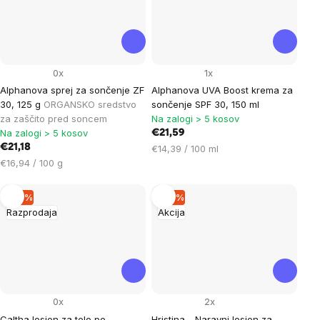
0x
1x
Alphanova sprej za sončenje ZF
Alphanova UVA Boost krema za
30, 125 g
ORGANSKO sredstvo
sončenje SPF 30, 150 ml
za zaščito pred soncem
Na zalogi > 5 kosov
Na zalogi > 5 kosov
€21,59
€21,18
Cena
€14,39 / 100 ml
Cena
na
€16,94 / 100 g
na
enoto:
enoto:
–18 %
–12 %
Razprodaja
Akcija
0x
2x
Caltha losjon za telo po
Hristina - Naravni losjon za