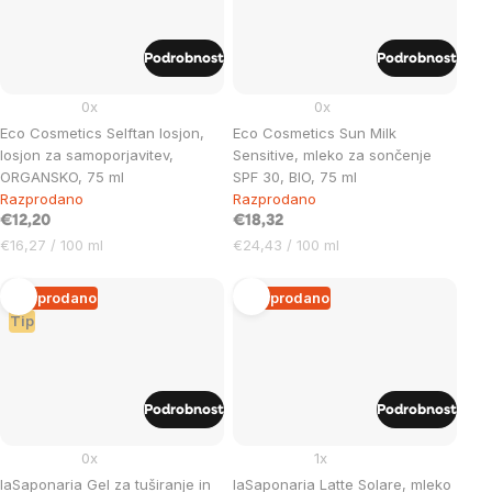
Podrobnost
Podrobnost
0x
0x
Eco Cosmetics Selftan losjon,
Eco Cosmetics Sun Milk
losjon za samoporjavitev,
Sensitive, mleko za sončenje
ORGANSKO, 75 ml
SPF 30, BIO, 75 ml
Razprodano
Razprodano
€12,20
€18,32
Cena
Cena
€16,27 / 100 ml
€24,43 / 100 ml
na
na
enoto:
enoto:
Razprodano
Razprodano
Tip
Podrobnost
Podrobnost
0x
1x
laSaponaria Gel za tuširanje in
laSaponaria Latte Solare, mleko