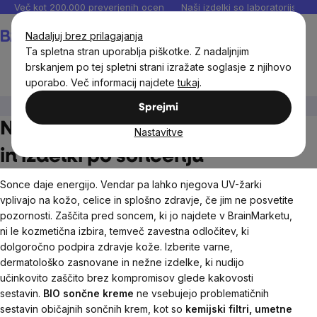
Preskoči
Več kot 200.000 preverjenih ocen
Naši izdelki so laboratorijsko te
na
Košarica
Nadaljuj brez prilagajanja
vsebino
Ta spletna stran uporablja piškotke. Z nadaljnjim
brskanjem po tej spletni strani izražate soglasje z njihovo
uporabo. Več informacij najdete
tukaj
.
Naravna kozmetika
Kreme in olja za sončenje
Sprejmi
Naravna sredstva za sončenje
Nastavitve
in izdelki po sončenju
Sonce daje energijo. Vendar pa lahko njegova UV-žarki
vplivajo na kožo, celice in splošno zdravje, če jim ne posvetite
pozornosti. Zaščita pred soncem, ki jo najdete v BrainMarketu,
ni le kozmetična izbira, temveč zavestna odločitev, ki
dolgoročno podpira zdravje kože. Izberite varne,
dermatološko zasnovane in nežne izdelke, ki nudijo
učinkovito zaščito brez kompromisov glede kakovosti
sestavin.
BIO sončne kreme
ne vsebujejo problematičnih
sestavin običajnih sončnih krem, kot so
kemijski filtri, umetne