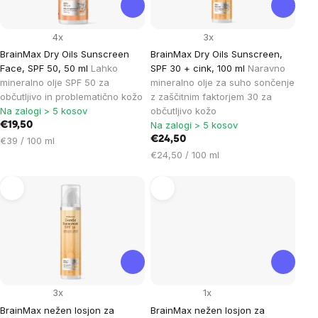
4x
3x
BrainMax Dry Oils Sunscreen
BrainMax Dry Oils Sunscreen,
Face, SPF 50, 50 ml
Lahko
SPF 30 + cink, 100 ml
Naravno
mineralno olje SPF 50 za
mineralno olje za suho sončenje
občutljivo in problematično kožo
z zaščitnim faktorjem 30 za
Na zalogi > 5 kosov
občutljivo kožo
Na zalogi > 5 kosov
€19,50
Cena
€24,50
€39 / 100 ml
na
Cena
€24,50 / 100 ml
enoto:
na
enoto:
3x
1x
BrainMax nežen losjon za
BrainMax nežen losjon za