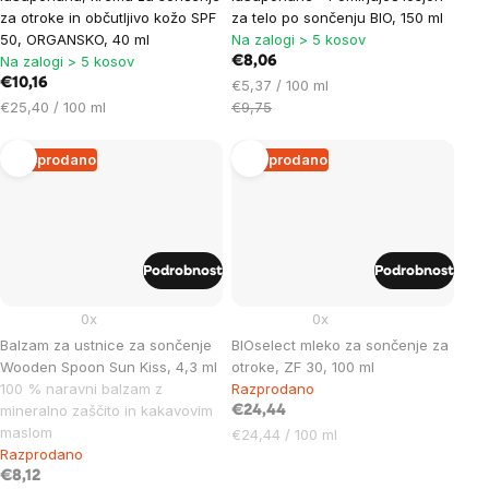
za otroke in občutljivo kožo SPF
za telo po sončenju BIO, 150 ml
50, ORGANSKO, 40 ml
Na zalogi > 5 kosov
Na zalogi > 5 kosov
€8,06
€10,16
Cena
€5,37 / 100 ml
Cena
na
€25,40 / 100 ml
€9,75
na
enoto:
enoto:
Razprodano
Razprodano
Podrobnost
Podrobnost
0x
0x
Balzam za ustnice za sončenje
BIOselect mleko za sončenje za
Wooden Spoon Sun Kiss, 4,3 ml
otroke, ZF 30, 100 ml
100 % naravni balzam z
Razprodano
mineralno zaščito in kakavovim
€24,44
maslom
Cena
€24,44 / 100 ml
Razprodano
na
€8,12
enoto: