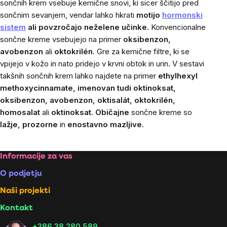
sončnih krem vsebuje kemične snovi, ki sicer ščitijo pred
sončnim sevanjem, vendar lahko hkrati
motijo
hormonski
sistem
ali povzročajo neželene učinke
.
Konvencionalne
sončne kreme vsebujejo na primer
oksibenzon,
avobenzon
ali
oktokrilén
. Gre za kemične filtre, ki se
vpijejo v kožo in nato pridejo v krvni obtok in urin. V sestavi
takšnih sončnih krem lahko najdete na primer
ethylhexyl
methoxycinnamate, imenovan tudi oktinoksat,
oksibenzon, avobenzon, oktisalát, oktokrilén,
homosalat
ali
oktinoksat. Običajne
sončne kreme so
lažje, prozorne
in
enostavno mazljive.
Footer
Informacije za vas
O podjetju
Naši projekti
Kontakt
+386 38 280 589