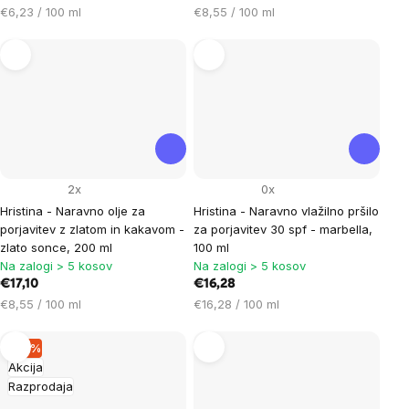
Cena
Cena
€6,23 / 100 ml
€8,55 / 100 ml
na
na
enoto:
enoto:
2x
0x
Hristina - Naravno olje za
Hristina - Naravno vlažilno pršilo
porjavitev z zlatom in kakavom -
za porjavitev 30 spf - marbella,
zlato sonce, 200 ml
100 ml
Na zalogi > 5 kosov
Na zalogi > 5 kosov
€17,10
€16,28
Cena
Cena
€8,55 / 100 ml
€16,28 / 100 ml
na
na
enoto:
enoto:
–17 %
Akcija
Razprodaja