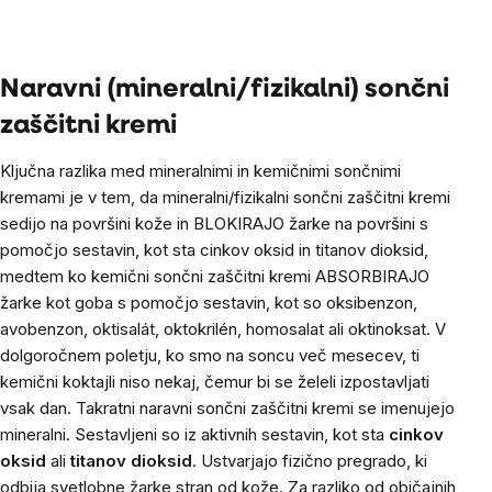
na
enoto:
Listing
controls
Naravni (mineralni/fizikalni) sončni
zaščitni kremi
Ključna razlika med mineralnimi in kemičnimi sončnimi
kremami je v tem, da mineralni/fizikalni sončni zaščitni kremi
sedijo na površini kože in BLOKIRAJO žarke na površini s
pomočjo sestavin, kot sta cinkov oksid in titanov dioksid,
medtem ko kemični sončni zaščitni kremi ABSORBIRAJO
žarke kot goba s pomočjo sestavin, kot so oksibenzon,
avobenzon, oktisalát, oktokrilén, homosalat ali oktinoksat. V
dolgoročnem poletju, ko smo na soncu več mesecev, ti
kemični koktajli niso nekaj, čemur bi se želeli izpostavljati
vsak dan.
Takratni naravni sončni zaščitni kremi se imenujejo
mineralni. Sestavljeni so iz aktivnih sestavin, kot sta
cinkov
oksid
ali
titanov dioksid
. Ustvarjajo fizično pregrado, ki
odbija svetlobne žarke stran od kože.
Za razliko od običajnih