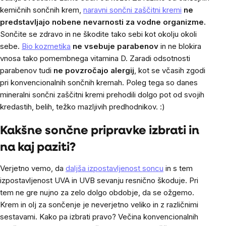
kemičnih sončnih krem,
naravni sončni zaščitni kremi
ne
predstavljajo nobene nevarnosti za vodne organizme.
Sončite se zdravo in ne škodite tako sebi kot okolju okoli
sebe.
Bio kozmetika
ne vsebuje parabenov
in ne blokira
vnosa tako pomembnega vitamina D. Zaradi odsotnosti
parabenov tudi
ne povzročajo alergij
, kot se včasih zgodi
pri konvencionalnih sončnih kremah. Poleg tega so danes
mineralni
sončni zaščitni kremi prehodili dolgo pot od svojih
kredastih, belih, težko mazljivih predhodnikov. :)
Kakšne sončne pripravke izbrati in
na kaj paziti?
Verjetno vemo, da
daljša izpostavljenost soncu
in s tem
izpostavljenost UVA in UVB sevanju resnično škoduje. Pri
tem ne gre nujno za zelo dolgo obdobje, da se ožgemo.
Krem in olj za sončenje je neverjetno veliko in z različnimi
sestavami. Kako pa izbrati pravo? Večina konvencionalnih