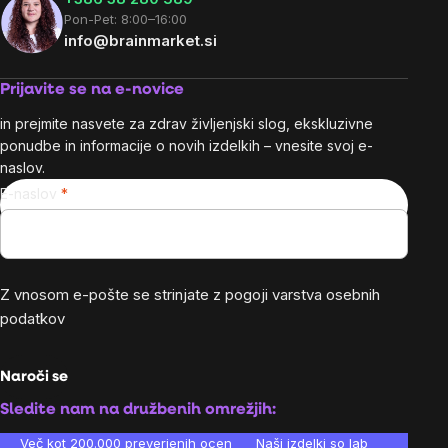
Pon-Pet: 8:00–16:00
info@brainmarket.si
Prijavite se na e-novice
in prejmite nasvete za zdrav življenjski slog, ekskluzivne
ponudbe in informacije o novih izdelkih – vnesite svoj e-
naslov.
E-naslov
Z vnosom e-pošte se strinjate z
pogoji varstva osebnih
podatkov
Naroči se
Sledite nam na družbenih omrežjih:
Več kot 200.000 preverjenih ocen
Naši izdelki so laboratorijsko te