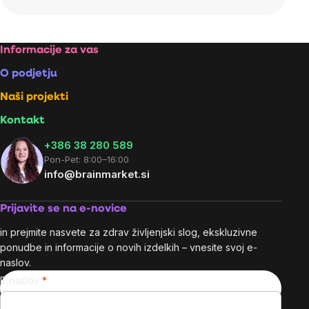
Footer
Informacije za vas
O podjetju
Naši projekti
Kontakt
+386 38 280 589
Pon-Pet: 8:00–16:00
info@brainmarket.si
Prijavite se na e-novice
in prejmite nasvete za zdrav življenjski slog, ekskluzivne
ponudbe in informacije o novih izdelkih – vnesite svoj e-
naslov.
E-naslov