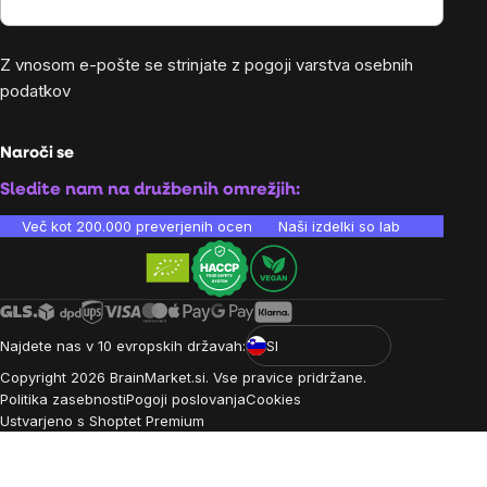
Z vnosom e-pošte se strinjate z
pogoji varstva osebnih
podatkov
Naroči se
Sledite nam na družbenih omrežjih:
Več kot 200.000 preverjenih ocen
Naši izdelki so laboratorijsko te
Najdete nas v 10 evropskih državah:
SI
Copyright
2026
BrainMarket.si. Vse pravice pridržane.
Politika zasebnosti
Pogoji poslovanja
Cookies
Ustvarjeno s Shoptet Premium