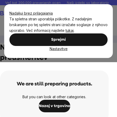
Preskoči
Več kot 200.000 preverjenih ocen
Naši izdelki so laboratorijsko te
na
Košarica
Nadaljuj brez prilagajanja
vsebino
Ta spletna stran uporablja piškotke. Z nadaljnjim
brskanjem po tej spletni strani izražate soglasje z njihovo
uporabo. Več informacij najdete
tukaj
.
Moški
Naravna kozmetika za moške
Sprejmi
Naravna kozmetika za moške -
Nastavitve
preusmeritev
We are still preparing products.
But you can look at other categories.
Nazaj v trgovino