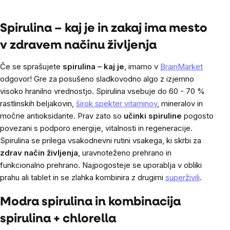
enoto:
Listing
controls
Spirulina – kaj je in zakaj ima mesto
v zdravem načinu življenja
Če se sprašujete
spirulina – kaj je
, imamo v
BrainMarket
odgovor! Gre za posušeno sladkovodno algo z izjemno
visoko hranilno vrednostjo. Spirulina vsebuje do 60 - 70 %
rastlinskih beljakovin,
širok spekter vitaminov
, mineralov in
močne antioksidante. Prav zato so
učinki spiruline
pogosto
povezani s podporo energije, vitalnosti in regeneracije.
Spirulina se prilega vsakodnevni rutini vsakega, ki skrbi za
zdrav način življenja
, uravnoteženo prehrano in
funkcionalno prehrano. Najpogosteje se uporablja v obliki
prahu ali tablet in se zlahka kombinira z drugimi
superživili
.
Modra spirulina in kombinacija
spirulina + chlorella