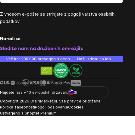
Z vnosom e-pošte se strinjate z
pogoji varstva osebnih
podatkov
Naroči se
Sledite nam na družbenih omrežjih:
Več kot 200.000 preverjenih ocen
Naši izdelki so laboratorijsko te
Najdete nas v 10 evropskih državah:
SI
Copyright
2026
BrainMarket.si. Vse pravice pridržane.
Politika zasebnosti
Pogoji poslovanja
Cookies
Ustvarjeno s Shoptet Premium