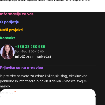
Footer
Informacije za vas
O podjetju
Naši projekti
Kontakt
+386 38 280 589
Pon-Pet: 8:00–16:00
info@brainmarket.si
Prijavite se na e-novice
in prejmite nasvete za zdrav življenjski slog, ekskluzivne
ponudbe in informacije o novih izdelkih – vnesite svoj e-
naslov.
E-naslov