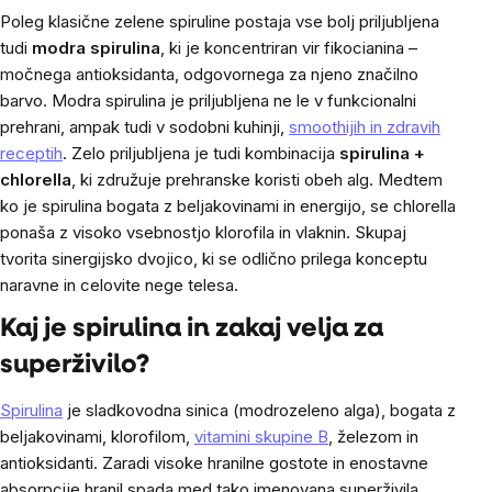
Poleg klasične zelene spiruline postaja vse bolj priljubljena
tudi
modra spirulina
, ki je koncentriran vir fikocianina –
močnega antioksidanta, odgovornega za njeno značilno
barvo. Modra spirulina je priljubljena ne le v funkcionalni
prehrani, ampak tudi v sodobni kuhinji,
smoothijih in zdravih
receptih
. Zelo priljubljena je tudi kombinacija
spirulina +
chlorella
, ki združuje prehranske koristi obeh alg. Medtem
ko je spirulina bogata z beljakovinami in energijo, se chlorella
ponaša z visoko vsebnostjo klorofila in vlaknin. Skupaj
tvorita sinergijsko dvojico, ki se odlično prilega konceptu
naravne in celovite nege telesa.
Kaj je spirulina in zakaj velja za
superživilo?
Spirulina
je sladkovodna sinica (modrozeleno alga), bogata z
beljakovinami, klorofilom,
vitamini skupine B
, železom in
antioksidanti. Zaradi visoke hranilne gostote in enostavne
absorpcije hranil spada med tako imenovana superživila.