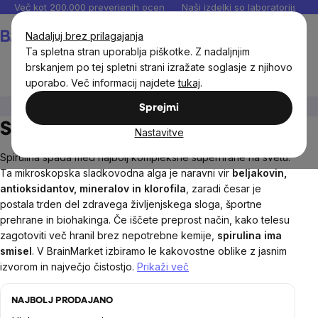
Preskoči
Več kot 200.000 preverjenih ocen
Naši izdelki so laboratorijsko te
na
Košarica
Nadaljuj brez prilagajanja
vsebino
Ta spletna stran uporablja piškotke. Z nadaljnjim
brskanjem po tej spletni strani izražate soglasje z njihovo
uporabo. Več informacij najdete
tukaj
.
Živila
Superživila
Spirulina
Sprejmi
Spirulina BrainMax
Nastavitve
Spirulina spada med najbolj kompleksne superhrane na svetu.
Ta mikroskopska sladkovodna alga je naravni vir
beljakovin,
antioksidantov, mineralov in klorofila
, zaradi česar je
postala trden del zdravega življenjskega sloga, športne
prehrane in biohakinga. Če iščete preprost način, kako telesu
zagotoviti več hranil brez nepotrebne kemije,
spirulina ima
smisel
. V BrainMarket izbiramo le kakovostne oblike z jasnim
izvorom in največjo čistostjo.
Prikaži več
NAJBOLJ PRODAJANO