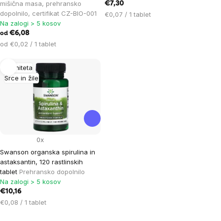
mišična masa, prehransko
€7,30
dopolnilo, certifikat CZ-BIO-001
Cena
€0,07 / 1 tablet
Na zalogi > 5 kosov
na
€6,08
enoto:
od
Cena
od €0,02 / 1 tablet
na
enoto:
Imuniteta
Srce in žile
0x
Swanson organska spirulina in
astaksantin, 120 rastlinskih
tablet
Prehransko dopolnilo
Na zalogi > 5 kosov
€10,16
Cena
€0,08 / 1 tablet
na