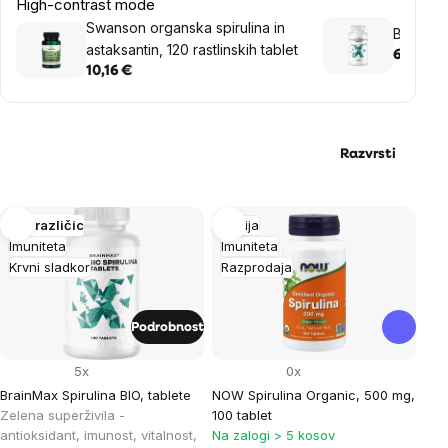
High-contrast mode
Swanson organska spirulina in
BrainMax
astaksantin, 120 rastlinskih tablet
6,08 €
10,16 €
Razvrsti
List
Več različic
Akcija
Imuniteta
Imuniteta
of
Krvni sladkor
Razprodaja
products
Podrobnost
5x
0x
BrainMax Spirulina BIO, tablete
NOW Spirulina Organic, 500 mg,
Zelena superživila -
100 tablet
antioksidant, imunost, vitalnost,
Na zalogi > 5 kosov