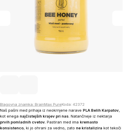
Blagovna znamka:
BrainMax Pure
Koda:
42372
Naš pašni med prihaja
iz neokrnjene narave
PLA Belih Karpatov
,
kot enega
najčistejših krajev pri nas
.
Natančneje iz nektarja
prvih pomladnih cvetov.
Pastiran med ima
kremasto
konsistenco
, ki jo
ohrani za vedno, zato
ne kristalizira
kot tekoči