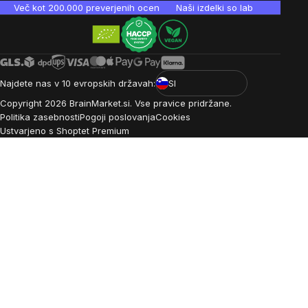
Več kot 200.000 preverjenih ocen
Naši izdelki so laboratorijsko te
Najdete nas v 10 evropskih državah:
SI
Copyright
2026
BrainMarket.si. Vse pravice pridržane.
Politika zasebnosti
Pogoji poslovanja
Cookies
Ustvarjeno s Shoptet Premium