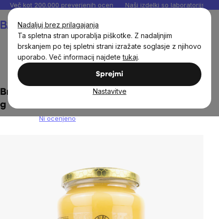
Preskoči
Več kot 200.000 preverjenih ocen
Naši izdelki so laboratorijsko te
na
Košarica
Nadaljuj brez prilagajanja
vsebino
Ta spletna stran uporablja piškotke. Z nadaljnjim
brskanjem po tej spletni strani izražate soglasje z njihovo
uporabo. Več informacij najdete
tukaj
.
BrainMax®
Živila
Naravna sladila
Sprejmi
Nastavitve
BrainMax Pure® Pastirani čebelji med, 950
g
Ni ocenjeno
The
average
product
rating
is
0,0
out
of
5
stars.