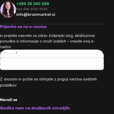
+386 38 280 589
Pon-Pet: 8:00–16:00
info@brainmarket.si
Prijavite se na e-novice
in prejmite nasvete za zdrav življenjski slog, ekskluzivne
ponudbe in informacije o novih izdelkih – vnesite svoj e-
naslov.
E-naslov
Z vnosom e-pošte se strinjate z
pogoji varstva osebnih
podatkov
Naroči se
Sledite nam na družbenih omrežjih: