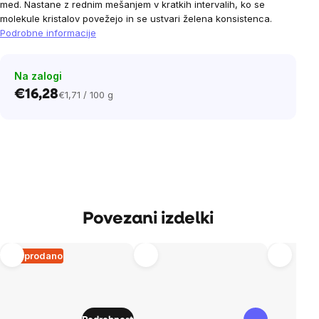
med. Nastane z rednim mešanjem v kratkih intervalih, ko se
molekule kristalov povežejo in se ustvari želena konsistenca.
Podrobne informacije
Na zalogi
€16,28
€1,71 / 100 g
Cena
na
enoto:
Povezani izdelki
Razprodano