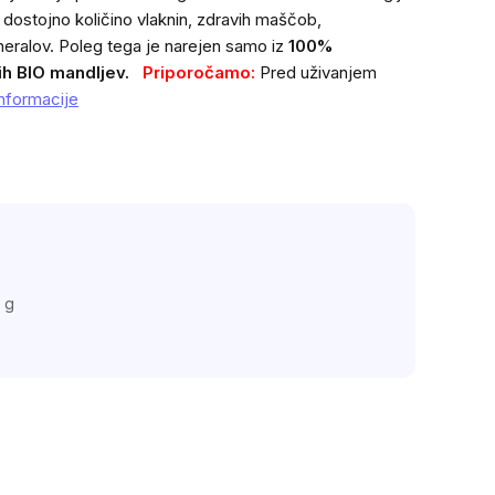
, dostojno količino vlaknin, zdravih maščob,
ineralov. Poleg tega je narejen samo iz
100%
ih
BIO mandljev.
Priporočamo:
Pred uživanjem
nformacije
 g