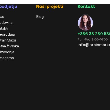
podjetju
Naši projekti
Kontakt
nas
Blog
odovina
takti
+386 38 280 58
leprodaja
Pon-Pet: 8:00–16:00
BrainMaxu
info@brainmarke
tna živilska
izvodnja
magamo