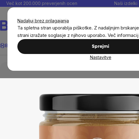
Preskoči
Več kot 200.000 preverjenih ocen
Naši izdelki 
na
vsebino
Nadaljuj brez prilagajanja
Ta spletna stran uporablja piškotke. Z nadaljnjim brskanje
strani izražate soglasje z njihovo uporabo. Več informaci
Išči
BrainMax®
Poletje
Prihrani
Cilji
Prehranska dopolnila in
Sprejmi
Nastavitve
Živila
Oreškove kreme, džemi in marmelade