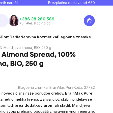
nih naročil
Brezplačna dostava od €
50
Košarica
+386 38 280 589
Pon-Pet: 8:00–16:00
a
Dom
Darila
Naravna kozmetika
Blagovne znamke
 Mandljeva krema, BIO, 250 g
 Almond Spread, 100%
a, BIO, 250 g
Blagovna znamka:
BrainMax Pure
Koda:
37782
 novega člana naše ponudbe orehov,
BrainMax Pure
.
v žametno mehka krema. Zahvaljujoč skrbni pridelavi se
som tudi
brez dodatkov arom ali sladil.
Mandljeva
lijo svojo prehrano obogatiti z naravnim virom energije.