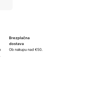
Brezplačna
dostava
o
Ob nakupu nad €50.
.