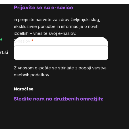
Prijavite se na e-novice
in prejmite nasvete za zdrav življenjski slog,
ekskluzivne ponudbe in informacije o novih
izdelkih – vnesite svoj e-naslov.
9
E-naslov
t.si
Z vnosom e-pošte se strinjate z
pogoji varstva
osebnih podatkov
Naroči se
Sledite nam na družbenih omrežjih: