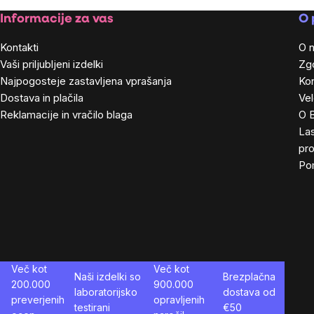
Footer
Informacije za vas
O 
Kontakti
O 
Vaši priljubljeni izdelki
Zg
Najpogosteje zastavljena vprašanja
Kon
Dostava in plačila
Ve
Reklamacije in vračilo blaga
O 
Las
pro
Po
Več kot
Več kot
Naši izdelki so
Brezplačna
200.000
900.000
laboratorijsko
dostava od
preverjenih
opravljenih
testirani
€
50