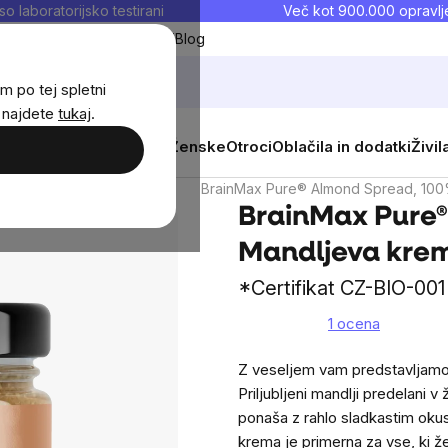
so laboratorijsko testirani
Več kot 900.000 opravlje
Moji priljubljeni
Blog
m po tej spletni
j najdete
tukaj
.
 prehrana
Novosti
Moški
Ženske
Otroci
Oblačila in dodatki
Živil
100% oreškove kreme
BrainMax Pure® Almond Spread, 100%
BrainMax Pure®
Mandljeva krem
*Certifikat CZ-BIO-001
1 ocena
The
average
Z veseljem vam predstavljamo
product
Priljubljeni mandlji predelani 
rating
ponaša z rahlo sladkastim oku
is
krema je primerna za vse, ki že