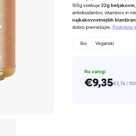
5,0
100g vsebuje
22g beljakovin
out
antioksidantov, vitaminov in m
of
najkakovostnejših blanširan
5
dobro premešajte.
Podrobne i
stars.
Bio
Veganski
Na zalogi
€9,35
€3,74 / 100
Cena
na
enoto: