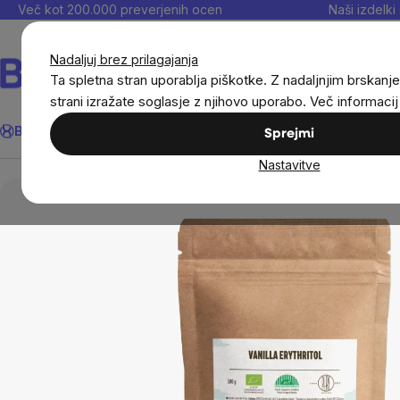
Preskoči
Več kot 200.000 preverjenih ocen
Naši izdelki 
na
vsebino
Nadaljuj brez prilagajanja
Ta spletna stran uporablja piškotke. Z nadaljnjim brskanje
strani izražate soglasje z njihovo uporabo. Več informaci
Išči
BrainMax®
Poletje
Prihrani
Cilji
Prehranska dopolnila in
Sprejmi
Nastavitve
BrainMax®
Živila
Naravna sladila
Brai