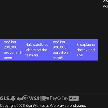
pro
Po
Več kot
Več kot
Naši izdelki so
Brezplačna
200.000
900.000
laboratorijsko
dostava od
preverjenih
opravljenih
testirani
€
50
ocen
naročil
Copyright
2026
BrainMarket.si. Vse pravice pridržane.