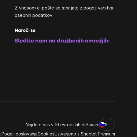
Z vnosom e-pošte se strinjate z
pogoji varstva
osebnih podatkov
Naroči se
Sledite nam na družbenih omrežjih:
Najdete nas v 10 evropskih državah:
SI
i
Pogoji poslovanja
Cookies
Ustvarjeno s Shoptet Premium