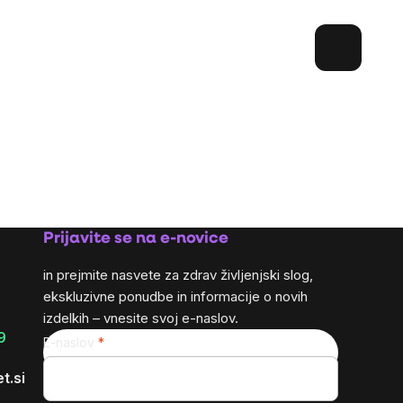
Prijavite se na e-novice
in prejmite nasvete za zdrav življenjski slog,
ekskluzivne ponudbe in informacije o novih
izdelkih – vnesite svoj e-naslov.
9
E-naslov
t.si