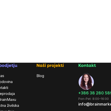
podjetju
Naši projekti
Kontakt
nas
Blog
odovina
takti
+386 38 280 58
leprodaja
Pon-Pet: 8:00–16:00
BrainMaxu
info@brainmarke
tna živilska