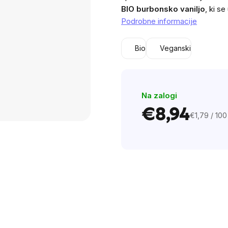
0,0
BIO
burbonsko vaniljo
, ki s
out
Podrobne informacije
of
5
Bio
Veganski
stars.
Na zalogi
€8,94
€1,79 / 100
Cena
na
enoto: