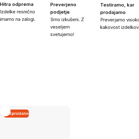
Hitra odprema
Preverjeno
Testiramo, kar
Izdelke resnično
podjetje
prodajamo
imamo na zalogi.
Smo izkušeni. Z
Preverjamo visok
veseljem
kakovost izdelkov
svetujemo!
Razprodano