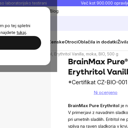
so laboratorijsko testirani
Več kot 900.000 opravlje
Moji priljubljeni
Blog
m po tej spletni
j najdete
tukaj
.
 prehrana
Novosti
Moški
Ženske
Otroci
Oblačila in dodatki
Živil
nMax Pure® Vanilla Erythritol, Erythritol Vanilla, moka, BIO, 500 g
BrainMax Pure® 
Erythritol Vanil
*Certifikat CZ-BIO-001
Ni ocenjeno
The
average
BrainMax Pure Erythritol
je n
product
V primerjavi z navadnim sladk
rating
pri umetnih sladilih. Eritritol
is
vpliva na raven sladkorja v krv