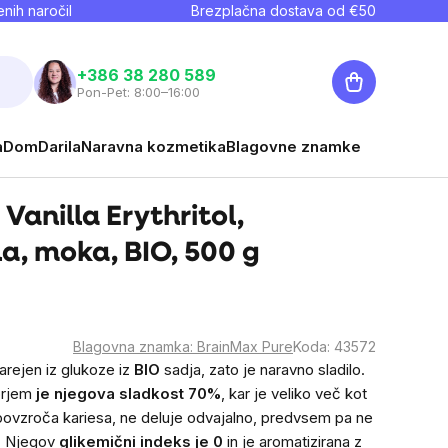
nih naročil
Brezplačna dostava od €
50
Košarica
+386 38 280 589
Pon-Pet: 8:00–16:00
a
Dom
Darila
Naravna kozmetika
Blagovne znamke
Vanilla Erythritol,
la, moka, BIO, 500 g
Blagovna znamka:
BrainMax Pure
Koda:
43572
arejen iz glukoze iz
BIO
sadja, zato je naravno sladilo.
orjem
je njegova sladkost 70%
, kar je veliko več kot
 ne povzroča kariesa, ne deluje odvajalno, predvsem pa ne
i. Njegov
glikemični indeks je 0
in je aromatizirana z