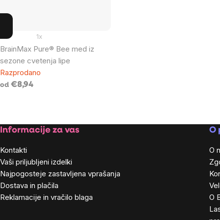
1x
BrainMax Pure® Bee med iz
sezone cvetenja lipe
Razprodano
€8,94
od
Footer
Informacije za vas
O 
Kontakti
O 
Vaši priljubljeni izdelki
Zg
Najpogosteje zastavljena vprašanja
Kon
Dostava in plačila
Ve
Reklamacije in vračilo blaga
O 
Las