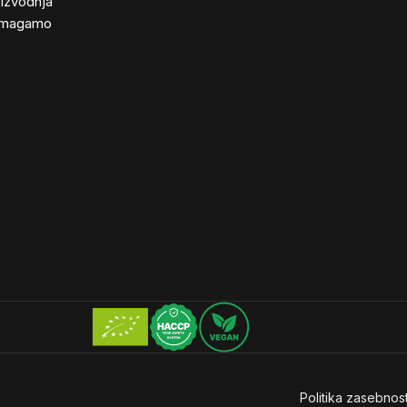
izvodnja
magamo
Politika zasebnost