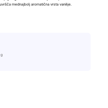
e uvršča med
najbolj aromatična vrsta vanilije.
 g