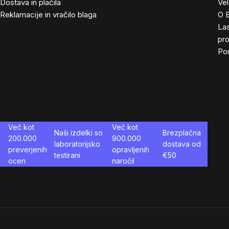
Dostava in plačila
Ve
Reklamacije in vračilo blaga
O 
Las
pro
Po
Več kot
Več kot
Naši izdelki so
Brezplačna
200.000
900.000
laboratorijsko
dostava od
preverjenih
opravljenih
testirani
€
50
ocen
naročil