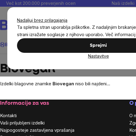
Preskoči
Več kot 200.000 preverjenih ocen
Naši izdelki 
na
vsebino
Nadaljuj brez prilagajanja
Ta spletna stran uporablja piškotke. Z nadaljnjim brskanje
strani izražate soglasje z njihovo uporabo. Več informaci
Išči
BrainMax®
Poletje
Prihrani
Cilji
Prehranska dopolnila in
Sprejmi
Nastavitve
Brands
Biovegan
Biovegan
Izdelki blagovne znamke
Biovegan
niso bili najdeni...
Footer
Informacije za vas
O 
Kontakti
O 
Vaši priljubljeni izdelki
Zg
Najpogosteje zastavljena vprašanja
Kon