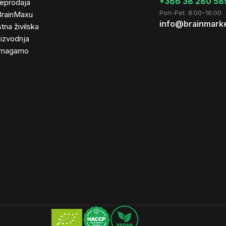
+386 38 280 58
leprodaja
Pon-Pet: 8:00–16:00
BrainMaxu
info@brainmarke
tna živilska
izvodnja
magamo