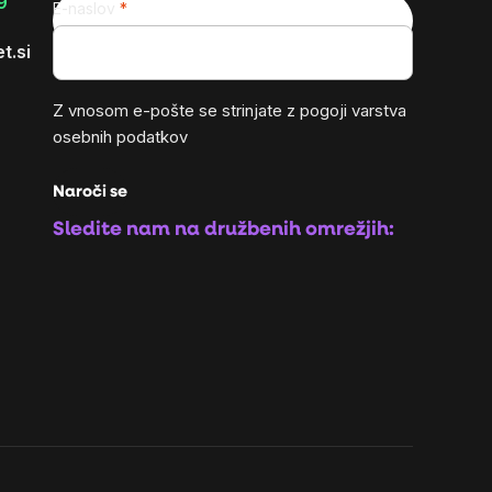
9
E-naslov
t.si
Z vnosom e-pošte se strinjate z
pogoji varstva
osebnih podatkov
Naroči se
Sledite nam na družbenih omrežjih: