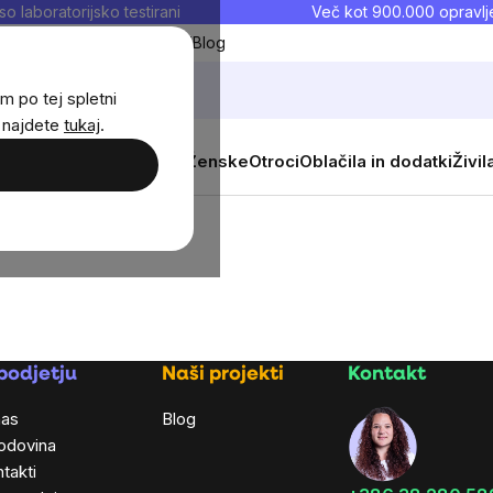
so laboratorijsko testirani
Več kot 900.000 opravlje
Moji priljubljeni
Blog
m po tej spletni
j najdete
tukaj
.
 prehrana
Novosti
Moški
Ženske
Otroci
Oblačila in dodatki
Živil
podjetju
Naši projekti
Kontakt
nas
Blog
odovina
takti