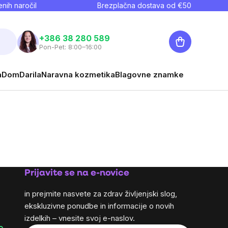
nih naročil
Brezplačna dostava od €
50
Košarica
+386 38 280 589
Pon-Pet: 8:00–16:00
a
Dom
Darila
Naravna kozmetika
Blagovne znamke
Prijavite se na e-novice
in prejmite nasvete za zdrav življenjski slog,
ekskluzivne ponudbe in informacije o novih
izdelkih – vnesite svoj e-naslov.