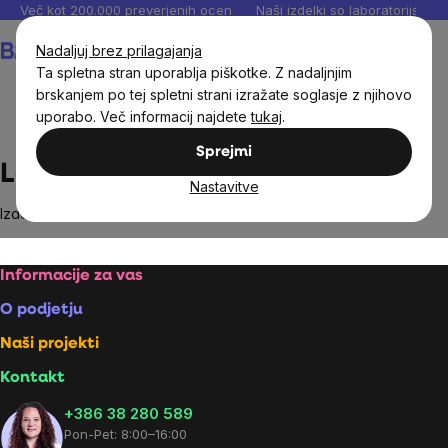
Preskoči
Več kot 200.000 preverjenih ocen
Naši izdelki so laboratorijsko te
na
Košarica
Nadaljuj brez prilagajanja
vsebino
Ta spletna stran uporablja piškotke. Z nadaljnjim
brskanjem po tej spletni strani izražate soglasje z njihovo
uporabo. Več informacij najdete
tukaj
.
Brands
Leya's Oaties
Sprejmi
Leya's Oaties
Nastavitve
Izdelki blagovne znamke
Leya's Oaties
niso bili najdeni...
Footer
Informacije za vas
O podjetju
Naši projekti
Kontakt
+386 38 280 589
Pon-Pet: 8:00–16:00