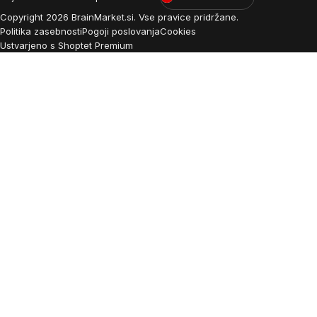
Copyright
2026
BrainMarket.si. Vse pravice pridržane.
Politika zasebnosti
Pogoji poslovanja
Cookies
Ustvarjeno s Shoptet Premium