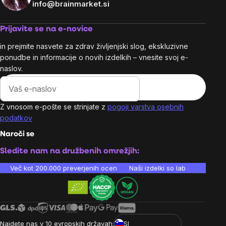
info@brainmarket.si
Prijavite se na e-novice
in prejmite nasvete za zdrav življenjski slog, ekskluzivne
ponudbe in informacije o novih izdelkih – vnesite svoj e-
naslov.
Z vnosom e-pošte se strinjate z
pogoji varstva osebnih
podatkov
Naroči se
Sledite nam na družbenih omrežjih:
Več kot 200.000 preverjenih ocen
Naši izdelki so laboratorijsko te
Najdete nas v 10 evropskih državah:
SI