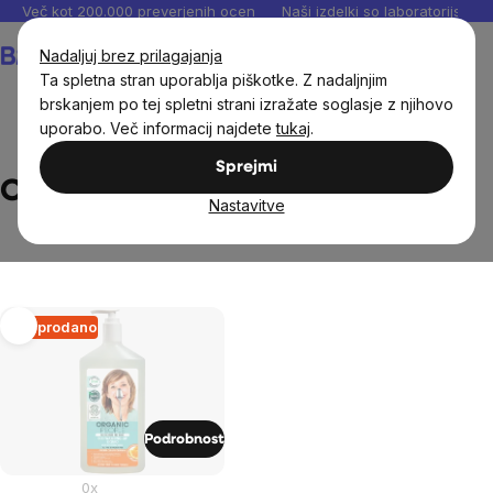
Preskoči
Več kot 200.000 preverjenih ocen
Naši izdelki so laboratorijsko te
na
Košarica
Nadaljuj brez prilagajanja
vsebino
Ta spletna stran uporablja piškotke. Z nadaljnjim
brskanjem po tej spletni strani izražate soglasje z njihovo
uporabo. Več informacij najdete
tukaj
.
Brands
Organic people
Sprejmi
Organic people
Nastavitve
List
Razprodano
of
products
Podrobnost
0x