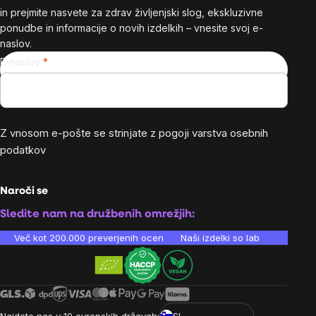
in prejmite nasvete za zdrav življenjski slog, ekskluzivne
ponudbe in informacije o novih izdelkih – vnesite svoj e-
naslov.
E-naslov
Z vnosom e-pošte se strinjate z
pogoji varstva osebnih
podatkov
Naroči se
Sledite nam na družbenih omrežjih:
Več kot 200.000 preverjenih ocen
Naši izdelki so laboratorijsko te
Najdete nas v 10 evropskih državah:
SI