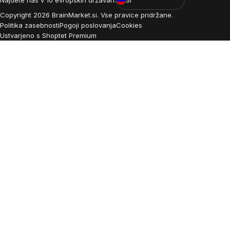
Copyright
2026
BrainMarket.si. Vse pravice pridržane.
Politika zasebnosti
Pogoji poslovanja
Cookies
Ustvarjeno s Shoptet Premium