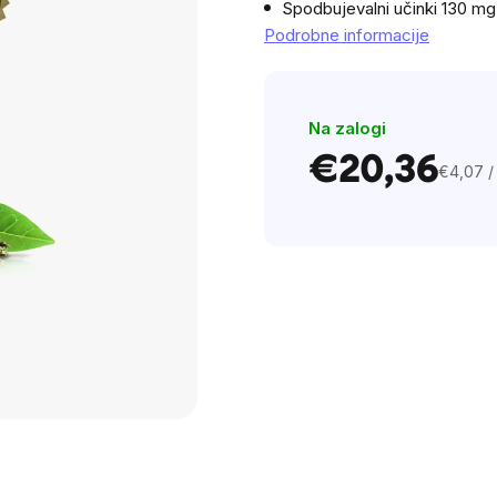
Spodbujevalni učinki 130 mg 
5
Podrobne informacije
stars.
Na zalogi
€20,36
€4,07 /
Cena
na
enoto: