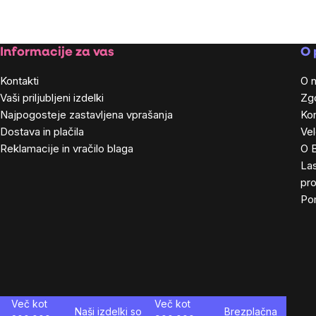
na
enoto:
Footer
Informacije za vas
O 
Kontakti
O 
Vaši priljubljeni izdelki
Zg
Najpogosteje zastavljena vprašanja
Kon
Dostava in plačila
Ve
Reklamacije in vračilo blaga
O 
Las
pro
Po
Več kot
Več kot
Naši izdelki so
Brezplačna