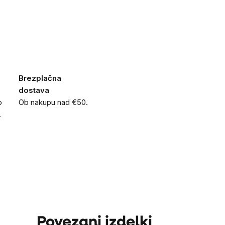
Brezplačna
dostava
o
Ob nakupu nad €50.
.
Povezani izdelki