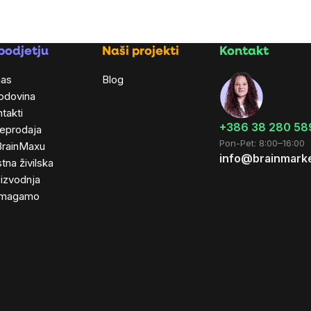
podjetju
Naši projekti
Kontakt
nas
Blog
odovina
takti
+386 38 280 58
leprodaja
Pon-Pet: 8:00–16:00
BrainMaxu
info@brainmarke
tna živilska
izvodnja
magamo