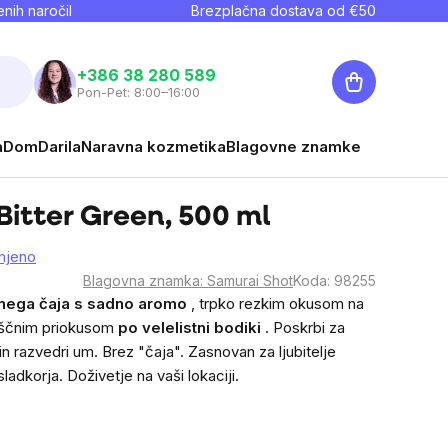
nih naročil
Brezplačna dostava od €
50
Košarica
+386 38 280 589
Pon-Pet: 8:00–16:00
a
Dom
Darila
Naravna kozmetika
Blagovne znamke
Bitter Green, 500 ml
njeno
Blagovna znamka:
Samurai Shot
Koda:
98255
nega čaja s sadno aromo
, trpko rezkim okusom na
eliščnim priokusom
po velelistni bodiki
. Poskrbi za
in razvedri um. Brez "čaja". Zasnovan za ljubitelje
adkorja. Doživetje na vaši lokaciji.