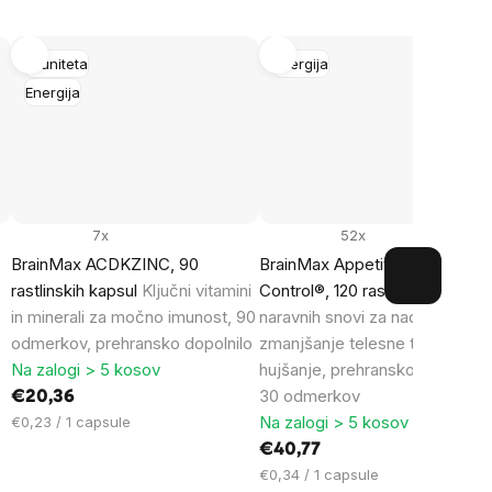
Imuniteta
Energija
Energija
7x
52x
s
BrainMax ACDKZINC, 90
BrainMax Appetite & Fat
a
rastlinskih kapsul
Ključni vitamini
Control®, 120 rastlinskih kapsu
in minerali za močno imunost, 90
naravnih snovi za nadzor apetit
odmerkov, prehransko dopolnilo
zmanjšanje telesne teže, zdra
Na zalogi > 5 kosov
hujšanje, prehransko dopolnilo,
30 odmerkov
€20,36
Cena
Na zalogi > 5 kosov
€0,23 / 1 capsule
na
€40,77
enoto:
Cena
€0,34 / 1 capsule