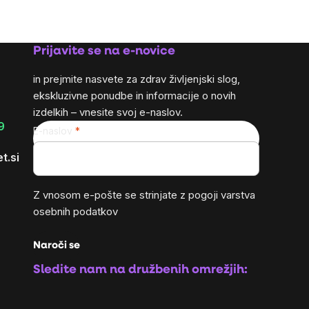
na
enoto:
Prijavite se na e-novice
in prejmite nasvete za zdrav življenjski slog,
ekskluzivne ponudbe in informacije o novih
izdelkih – vnesite svoj e-naslov.
9
E-naslov
t.si
Z vnosom e-pošte se strinjate z
pogoji varstva
osebnih podatkov
Naroči se
Sledite nam na družbenih omrežjih: