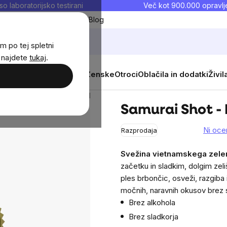
so laboratorijsko testirani
Več kot 900.000 opravlje
Moji priljubljeni
Blog
m po tej spletni
j najdete
tukaj
.
 prehrana
Novosti
Moški
Ženske
Otroci
Oblačila in dodatki
Živil
 Shot - Bitter Green, 500 ml
Samurai Shot - 
Ni oce
Razprodaja
The
average
Svežina vietnamskega zele
product
začetku in sladkim, dolgim ​​z
rating
ples brbončic, osveži, razgiba 
is
močnih, naravnih okusov brez sl
0,0
Brez alkohola
out
Brez sladkorja
of