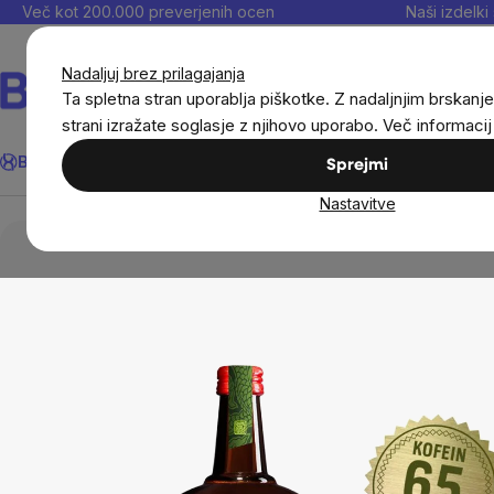
Preskoči
Več kot 200.000 preverjenih ocen
Naši izdelki 
na
vsebino
Nadaljuj brez prilagajanja
Ta spletna stran uporablja piškotke. Z nadaljnjim brskanje
strani izražate soglasje z njihovo uporabo. Več informaci
Išči
BrainMax®
Poletje
Prihrani
Cilji
Prehranska dopolnila in
Sprejmi
Nastavitve
Živila
Pijače
Osvežilne pijače
Samurai