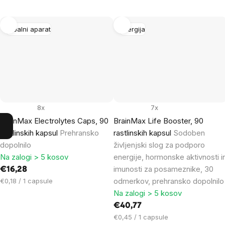
Gibalni aparat
Energija
8x
7x
BrainMax Electrolytes Caps, 90
BrainMax Life Booster, 90
rastlinskih kapsul
Prehransko
rastlinskih kapsul
Sodoben
dopolnilo
življenjski slog za podporo
Na zalogi > 5 kosov
energije, hormonske aktivnosti i
imunosti za posameznike, 30
€16,28
Cena
odmerkov, prehransko dopolnilo
€0,18 / 1 capsule
na
Na zalogi > 5 kosov
enoto:
€40,77
Cena
€0,45 / 1 capsule