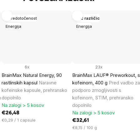
Osredotočenost
Več različic
Energija
Energija
6x
23x
BrainMax Natural Energy, 90
BrainMax LAUF® Preworkout, 
rastlinskih kapsul
Naravne
kofeinom, 400 g
Pred vadbo z
kofeinske kapsule, prehransko
podporo zmogljivosti s
n
dopolnilo
kofeinom, STIM, prehransko
Na zalogi > 5 kosov
dopolnilo
Na zalogi > 5 kosov
€26,48
Cena
€0,29 / 1 capsule
€32,61
na
Cena
€8,15 / 100 g
enoto:
na
enoto: